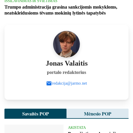
IŠSILAVINIMAS IR ŠVIETIMAS
Trumpo administracija grasina sankcijomis mokykloms,
neatskleidusioms tėvams mokinių lytinės tapatybės
Jonas Valaitis
portalo redaktorius
redakcija@jarmo.net
Savaitės POP
Mėnesio POP
AKISTATA