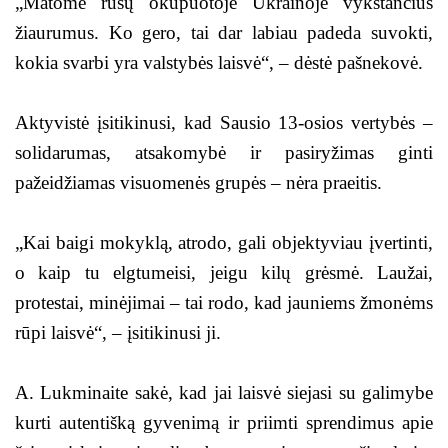
„Matome rusų okupuotoje Ukrainoje vykstančius
žiaurumus. Ko gero, tai dar labiau padeda suvokti,
kokia svarbi yra valstybės laisvė“, – dėstė pašnekovė.
Aktyvistė įsitikinusi, kad Sausio 13-osios vertybės –
solidarumas, atsakomybė ir pasiryžimas ginti
pažeidžiamas visuomenės grupės – nėra praeitis.
„Kai baigi mokyklą, atrodo, gali objektyviau įvertinti,
o kaip tu elgtumeisi, jeigu kilų grėsmė. Laužai,
protestai, minėjimai – tai rodo, kad jauniems žmonėms
rūpi laisvė“, – įsitikinusi ji.
A. Lukminaite sakė, kad jai laisvė siejasi su galimybe
kurti autentišką gyvenimą ir priimti sprendimus apie