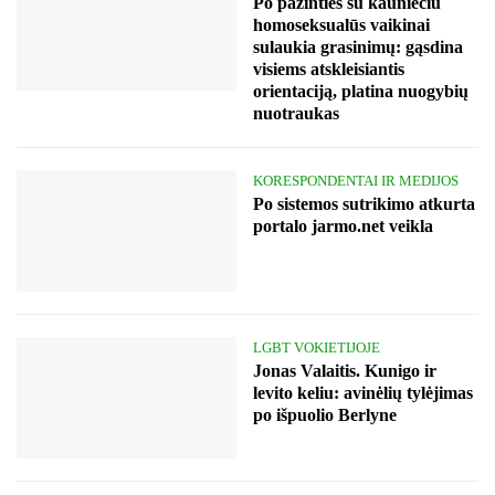
Po pažinties su kauniečiu
homoseksualūs vaikinai
sulaukia grasinimų: gąsdina
visiems atskleisiantis
orientaciją, platina nuogybių
nuotraukas
KORESPONDENTAI IR MEDIJOS
Po sistemos sutrikimo atkurta
portalo jarmo.net veikla
LGBT VOKIETIJOJE
Jonas Valaitis. Kunigo ir
levito keliu: avinėlių tylėjimas
po išpuolio Berlyne