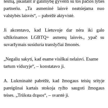
šeimą, įskaitant ir galimybę gyventi su tos pačios lyties
partneriu. „Ta asmeninė laisvė neatsiejama nuo
valstybės laisvės“, – pabrėžė aktyvistė.
Ji akcentavo, kad Lietuvoje dar nėra iki galo
užtikrinamos LGBTQ+ asmenų laisvės., ypač su
suvaržymais susiduria translyčiai žmonės.
„Negaliu sakyti, kad esame visiškai nelaisvi. Esame
tartum viduryje“, – konstatavo ji.
A. Lukminaitė pabrėžė, kad žmogaus teisių srityje
pareigūnai kartais stokoja ryžto saugoti žmogaus
teises. „Trūksta drąsos“, – svarstė ji.