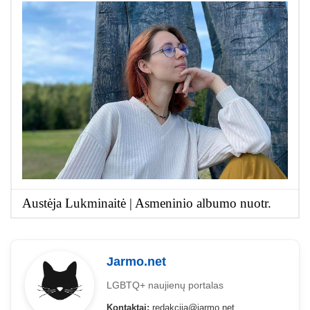
Austėja Lukminaitė | Asmeninio albumo nuotr.
Jarmo.net
LGBTQ+ naujienų portalas
Kontaktai:
redakcija@jarmo.net