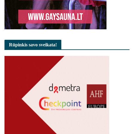
Rūpinkis savo sveikata!