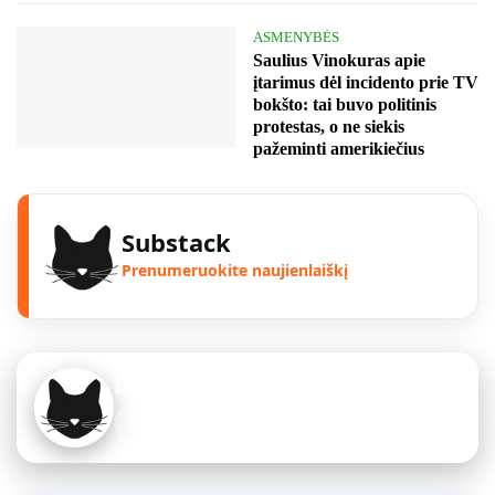
ASMENYBĖS
Saulius Vinokuras apie
įtarimus dėl incidento prie TV
bokšto: tai buvo politinis
protestas, o ne siekis
pažeminti amerikiečius
Substack
Prenumeruokite naujienlaiškį
Instagram
Sekite mus