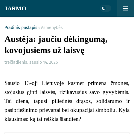
JARMO
Pradinis puslapis
Asmenybės
Austėja: jaučiu dėkingumą,
kovojusiems už laisvę
trečiadienis, sausio 14, 2026
Sausio 13-oji Lietuvoje kasmet primena žmones,
stojusius ginti laisvės, rizikavusius savo gyvybėmis.
Tai diena, tapusi pilietinės drąsos, solidarumo ir
pasipriešinimo prievartai bei okupacijai simboliu. Kyla
klausimas: ką tai reiškia šiandien?