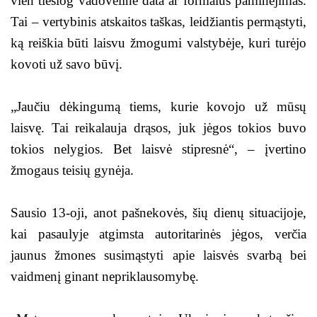
vien tiesiog vadovėlinė data ar formalus paminėjimas.
Tai – vertybinis atskaitos taškas, leidžiantis permąstyti,
ką reiškia būti laisvu žmogumi valstybėje, kuri turėjo
kovoti už savo būvį.
„Jaučiu dėkingumą tiems, kurie kovojo už mūsų
laisvę. Tai reikalauja drąsos, juk jėgos tokios buvo
tokios nelygios. Bet laisvė stipresnė“, – įvertino
žmogaus teisių gynėja.
Sausio 13-oji, anot pašnekovės, šių dienų situacijoje,
kai pasaulyje atgimsta autoritarinės jėgos, verčia
jaunus žmones susimąstyti apie laisvės svarbą bei
vaidmenį ginant nepriklausomybę.