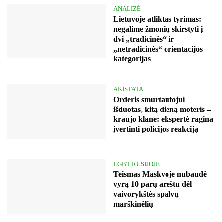
ANALIZĖ
Lietuvoje atliktas tyrimas:
negalime žmonių skirstyti į
dvi „tradicinės“ ir
„netradicinės“ orientacijos
kategorijas
AKISTATA
Orderis smurtautojui
išduotas, kitą dieną moteris –
kraujo klane: ekspertė ragina
įvertinti policijos reakciją
LGBT RUSIJOJE
Teismas Maskvoje nubaudė
vyrą 10 parų areštu dėl
vaivorykštės spalvų
marškinėlių