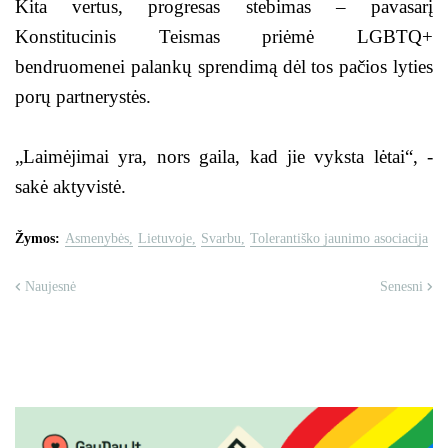
Kita vertus, progresas stebimas – pavasarį
Konstitucinis Teismas priėmė LGBTQ+
bendruomenei palankų sprendimą dėl tos pačios lyties
porų partnerystės.
„Laimėjimai yra, nors gaila, kad jie vyksta lėtai“, -
sakė aktyvistė.
Žymos:
Asmenybės
Lietuvoje
Svarbu
Tolerantiško jaunimo asociacija
Naujesnė
Senesni