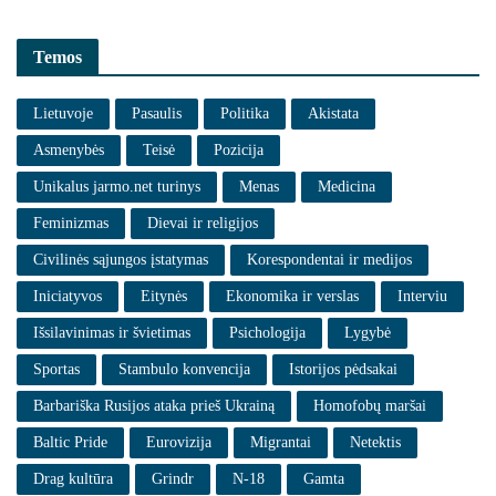
Temos
Lietuvoje
Pasaulis
Politika
Akistata
Asmenybės
Teisė
Pozicija
Unikalus jarmo.net turinys
Menas
Medicina
Feminizmas
Dievai ir religijos
Civilinės sąjungos įstatymas
Korespondentai ir medijos
Iniciatyvos
Eitynės
Ekonomika ir verslas
Interviu
Išsilavinimas ir švietimas
Psichologija
Lygybė
Sportas
Stambulo konvencija
Istorijos pėdsakai
Barbariška Rusijos ataka prieš Ukrainą
Homofobų maršai
Baltic Pride
Eurovizija
Migrantai
Netektis
Drag kultūra
Grindr
N-18
Gamta