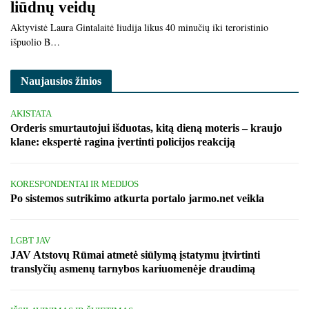
liūdnų veidų
Aktyvistė Laura Gintalaitė liudija likus 40 minučių iki teroristinio
išpuolio B…
Naujausios žinios
AKISTATA
Orderis smurtautojui išduotas, kitą dieną moteris – kraujo
klane: ekspertė ragina įvertinti policijos reakciją
KORESPONDENTAI IR MEDIJOS
Po sistemos sutrikimo atkurta portalo jarmo.net veikla
LGBT JAV
JAV Atstovų Rūmai atmetė siūlymą įstatymu įtvirtinti
translyčių asmenų tarnybos kariuomenėje draudimą