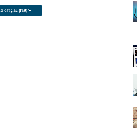
lti daugiau įrašų