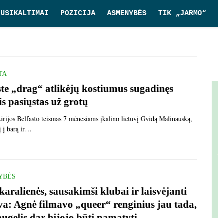
NUSIKALTIMAI
POZICIJA
ASMENYBĖS
TIK „JARMO“
TA
ste „drag“ atlikėjų kostiumus sugadinęs
is pasiųstas už grotų
irijos Belfasto teismas 7 mėnesiams įkalino lietuvį Gvidą Malinauską,
į į barą ir…
YBĖS
karalienės, sausakimši klubai ir laisvėjanti
va: Agnė filmavo „queer“ renginius jau tada,
augelis dar bijojo būti pamatyti