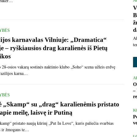
k paker…
A
V
B
ž
d
YBĖS
Ak
lijos karnavalas Vilniuje: „Dramatica“
te
e – ryškiausios drag karalienės iš Pietų
ikos
 28-osios vakarą sostinės naktinio klubo „Soho“ scena užleis erdvę
razilijos karna…
A
O
– 
YBĖS
r
 „Skamp“ su „drag“ karalienėmis pristato
K
apie meilę, laisvę ir Putiną
P
v
amp“ pristato naują kūrinį „Put In Love“, kuris paliečia svarbias
es ir žmogaus te…
L