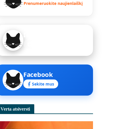
Prenumeruokite naujienlaiškį
Instagram
Sekite mus
Facebook
Sekite mus
Verta atsiversti