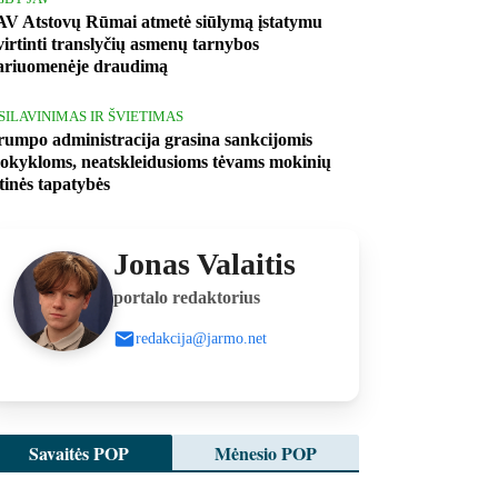
AV Atstovų Rūmai atmetė siūlymą įstatymu
tvirtinti translyčių asmenų tarnybos
ariuomenėje draudimą
ŠSILAVINIMAS IR ŠVIETIMAS
rumpo administracija grasina sankcijomis
okykloms, neatskleidusioms tėvams mokinių
ytinės tapatybės
Jonas Valaitis
portalo redaktorius
redakcija@jarmo.net
Savaitės POP
Mėnesio POP