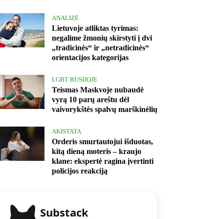
ANALIZĖ
Lietuvoje atliktas tyrimas:
negalime žmonių skirstyti į dvi
„tradicinės“ ir „netradicinės“
orientacijos kategorijas
LGBT RUSIJOJE
Teismas Maskvoje nubaudė
vyrą 10 parų areštu dėl
vaivorykštės spalvų marškinėlių
AKISTATA
Orderis smurtautojui išduotas,
kitą dieną moteris – kraujo
klane: ekspertė ragina įvertinti
policijos reakciją
Substack