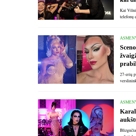
Kai Vilni
telefonų
ASMEN
Sceno
žvaig
prabi
27-erių p
verslin
ASMEN
Karal
aukšt
Blizgučia