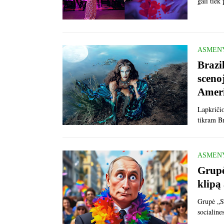
gali tie
ASMEN
Brazi
scenoj
Amer
Lapkričio
tikram B
ASMEN
Grupė
klipą 
Grupė „Sk
socialin