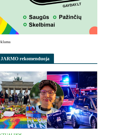
eklama
JARMO rekomenduoja