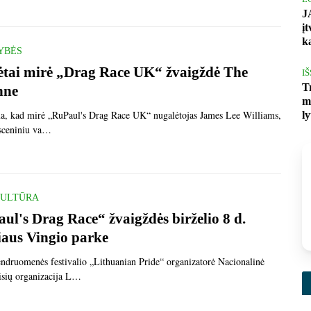
J
į
k
YBĖS
ėtai mirė „Drag Race UK“ žvaigždė The
I
T
nne
m
a, kad mirė „RuPaul's Drag Race UK“ nugalėtojas James Lee Williams,
l
sceniniu va…
KULTŪRA
ul's Drag Race“ žvaigždės birželio 8 d.
iaus Vingio parke
druomenės festivalio „Lithuanian Pride“ organizatorė Nacionalinė
sių organizacija L…