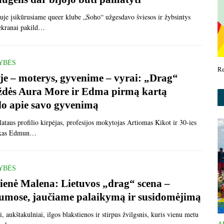
uje įsikūrusiame queer klube „Soho“ užgesdavo šviesos ir žybsintys
 ekranai pakild…
YBĖS
R
je – moterys, gyvenime – vyrai: „Drag“
ždės Aura More ir Edma pirmą kartą
lo apie savo gyvenimą
lataus profilio kirpėjas, profesijos mokytojas Artiomas Kikot ir 30-ies
inkas Edmun…
YBĖS
ienė Malena: Lietuvos „drag“ scena –
umose, jaučiame palaikymą ir susidomėjimą
i, aukštakulniai, ilgos blakstienos ir stirpus žvilgsnis, kuris vienu metu