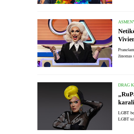
ASMEN
Netik
Vivie
Pranešam
žinomas 
DRAG 
„RuPa
karal
LGBT ben
LGBT tei