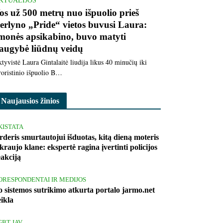
KTUALIJOS
os už 500 metrų nuo išpuolio prieš
erlyno „Pride“ vietos buvusi Laura:
monės apsikabino, buvo matyti
augybė liūdnų veidų
tyvistė Laura Gintalaitė liudija likus 40 minučių iki
roristinio išpuolio B…
Naujausios žinios
KISTATA
rderis smurtautojui išduotas, kitą dieną moteris
kraujo klane: ekspertė ragina įvertinti policijos
eakciją
ORESPONDENTAI IR MEDIJOS
o sistemos sutrikimo atkurta portalo jarmo.net
eikla
GBT JAV