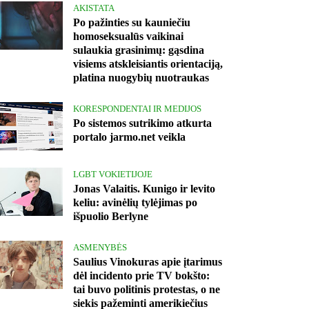
AKISTATA
Po pažinties su kauniečiu
homoseksualūs vaikinai
sulaukia grasinimų: gąsdina
visiems atskleisiantis orientaciją,
platina nuogybių nuotraukas
KORESPONDENTAI IR MEDIJOS
Po sistemos sutrikimo atkurta
portalo jarmo.net veikla
LGBT VOKIETIJOJE
Jonas Valaitis. Kunigo ir levito
keliu: avinėlių tylėjimas po
išpuolio Berlyne
ASMENYBĖS
Saulius Vinokuras apie įtarimus
dėl incidento prie TV bokšto:
tai buvo politinis protestas, o ne
siekis pažeminti amerikiečius