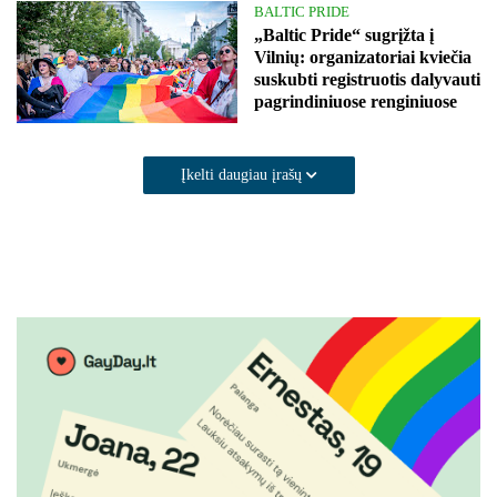
BALTIC PRIDE
„Baltic Pride“ sugrįžta į
Vilnių: organizatoriai kviečia
suskubti registruotis dalyvauti
pagrindiniuose renginiuose
Įkelti daugiau įrašų