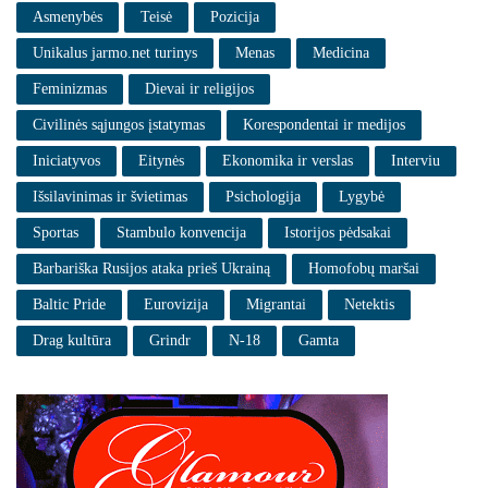
Asmenybės
Teisė
Pozicija
Unikalus jarmo.net turinys
Menas
Medicina
Feminizmas
Dievai ir religijos
Civilinės sąjungos įstatymas
Korespondentai ir medijos
Iniciatyvos
Eitynės
Ekonomika ir verslas
Interviu
Išsilavinimas ir švietimas
Psichologija
Lygybė
Sportas
Stambulo konvencija
Istorijos pėdsakai
Barbariška Rusijos ataka prieš Ukrainą
Homofobų maršai
Baltic Pride
Eurovizija
Migrantai
Netektis
Drag kultūra
Grindr
N-18
Gamta