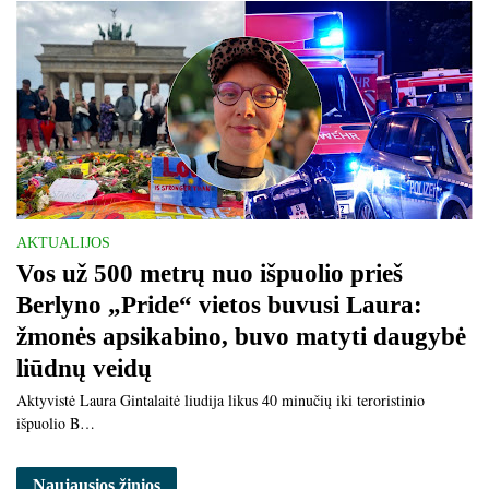
AKTUALIJOS
Vos už 500 metrų nuo išpuolio prieš
Berlyno „Pride“ vietos buvusi Laura:
žmonės apsikabino, buvo matyti daugybė
liūdnų veidų
Aktyvistė Laura Gintalaitė liudija likus 40 minučių iki teroristinio
išpuolio B…
Naujausios žinios