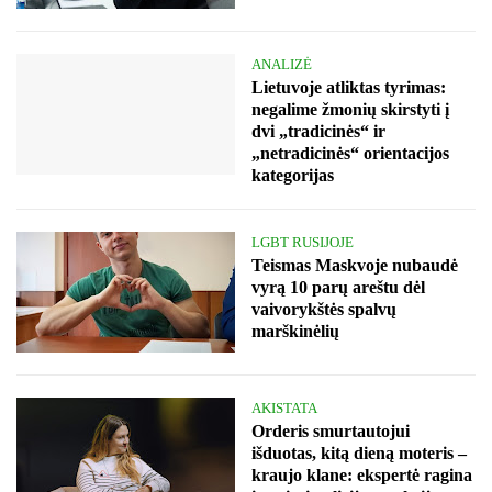
ANALIZĖ
Lietuvoje atliktas tyrimas:
negalime žmonių skirstyti į
dvi „tradicinės“ ir
„netradicinės“ orientacijos
kategorijas
LGBT RUSIJOJE
Teismas Maskvoje nubaudė
vyrą 10 parų areštu dėl
vaivorykštės spalvų
marškinėlių
AKISTATA
Orderis smurtautojui
išduotas, kitą dieną moteris –
kraujo klane: ekspertė ragina