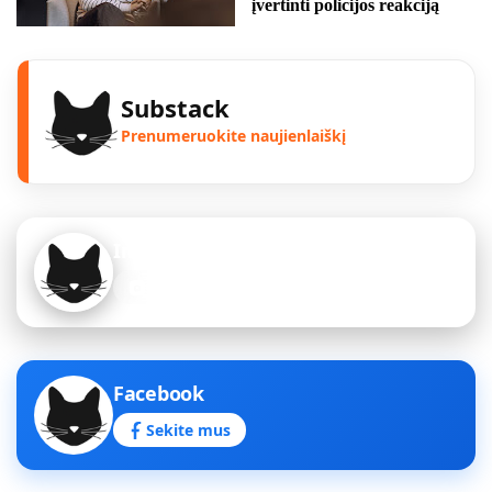
įvertinti policijos reakciją
Substack
Prenumeruokite naujienlaiškį
Instagram
Sekite mus
Facebook
Sekite mus