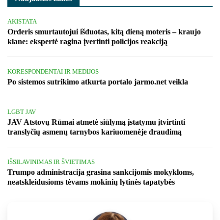
AKISTATA
Orderis smurtautojui išduotas, kitą dieną moteris – kraujo
klane: ekspertė ragina įvertinti policijos reakciją
KORESPONDENTAI IR MEDIJOS
Po sistemos sutrikimo atkurta portalo jarmo.net veikla
LGBT JAV
JAV Atstovų Rūmai atmetė siūlymą įstatymu įtvirtinti
translyčių asmenų tarnybos kariuomenėje draudimą
IŠSILAVINIMAS IR ŠVIETIMAS
Trumpo administracija grasina sankcijomis mokykloms,
neatskleidusioms tėvams mokinių lytinės tapatybės