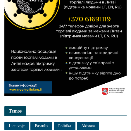
Temos
Lietuvoje
Pasaulis
Politika
Akistata