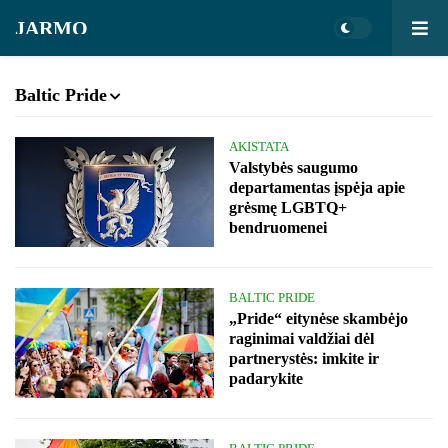
JARMO
Baltic Pride
AKISTATA
Valstybės saugumo
departamentas įspėja apie
grėsmę LGBTQ+
bendruomenei
BALTIC PRIDE
„Pride“ eitynėse skambėjo
raginimai valdžiai dėl
partnerystės: imkite ir
padarykite