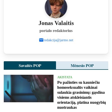
Jonas Valaitis
portalo redaktorius
redakcija@jarmo.net
Savaitės POP
Mėnesio POP
AKISTATA
Po pažinties su kauniečiu
homoseksualūs vaikinai
sulaukia grasinimų: gąsdina
visiems atskleisiantis
orientaciją, platina nuogybių
nuotraukas