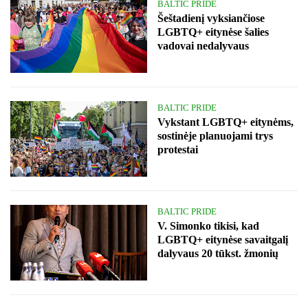
BALTIC PRIDE
Šeštadienį vyksiančiose
LGBTQ+ eitynėse šalies
vadovai nedalyvaus
BALTIC PRIDE
Vykstant LGBTQ+ eitynėms,
sostinėje planuojami trys
protestai
BALTIC PRIDE
V. Simonko tikisi, kad
LGBTQ+ eitynėse savaitgalį
dalyvaus 20 tūkst. žmonių