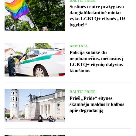
BALTIC PRIDE
Sostinės centre pražygiavo
daugiatūkstantinė minia:
vyko LGBTQ+ eitynės „Už
lygybę!“
AKISTATA
Policija sulaikė du
nepilnamečius, mėčiusius į
LGBTQ+ eitynių dalyvius
kiaušinius
BALTIC PRIDE
Prieš „Pride“ eitynes
skambėjo maldos ir kalbos
apie degradaciją