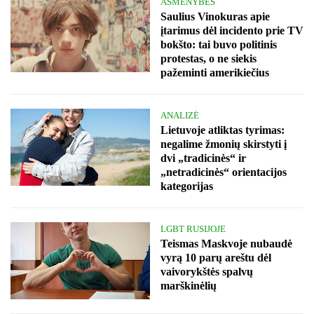
ASMENYBĖS
Saulius Vinokuras apie
įtarimus dėl incidento prie TV
bokšto: tai buvo politinis
protestas, o ne siekis
pažeminti amerikiečius
ANALIZĖ
Lietuvoje atliktas tyrimas:
negalime žmonių skirstyti į
dvi „tradicinės“ ir
„netradicinės“ orientacijos
kategorijas
LGBT RUSIJOJE
Teismas Maskvoje nubaudė
vyrą 10 parų areštu dėl
vaivorykštės spalvų
marškinėlių