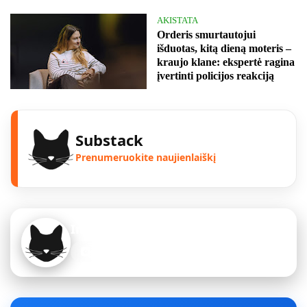
AKISTATA
Orderis smurtautojui
išduotas, kitą dieną moteris –
kraujo klane: ekspertė ragina
įvertinti policijos reakciją
Substack
Prenumeruokite naujienlaiškį
Instagram
Sekite mus