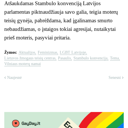
Atšaukdamas Stambulo konvenciją Latvijos
parlamentas piktnaudžiauja savo galia, teigia moterų
teisių gynėja, pabrėždama, kad įgalinamas smurto
nebaudžiamas, o įstaigos tokiai agresijai, nutaikytai
prieš moteris, pasyviai pritaria.
Žymos:
Aktualijos
Feminizmas
LGBT Latvijoje
Lietuvos žmogaus teisių centras
Pasaulis
Stambulo konvencija
Tema
Vilniaus moterų namai
Naujesnė
Senesni