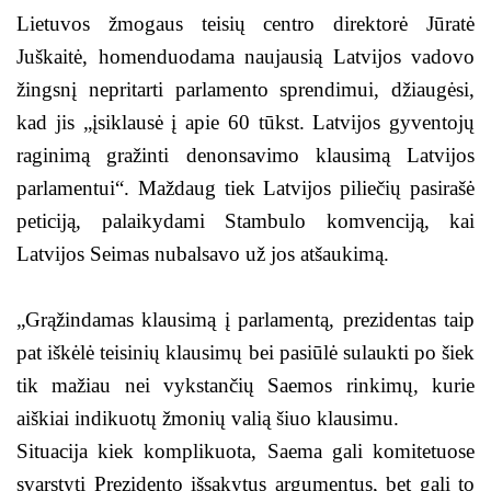
Lietuvos žmogaus teisių centro direktorė Jūratė
Juškaitė, homenduodama naujausią Latvijos vadovo
žingsnį nepritarti parlamento sprendimui, džiaugėsi,
kad jis „įsiklausė į apie 60 tūkst. Latvijos gyventojų
raginimą gražinti denonsavimo klausimą Latvijos
parlamentui“. Maždaug tiek Latvijos piliečių pasirašė
peticiją, palaikydami Stambulo komvenciją, kai
Latvijos Seimas nubalsavo už jos atšaukimą.
„Grąžindamas klausimą į parlamentą, prezidentas taip
pat iškėlė teisinių klausimų bei pasiūlė sulaukti po šiek
tik mažiau nei vykstančių Saemos rinkimų, kurie
aiškiai indikuotų žmonių valią šiuo klausimu.
Situacija kiek komplikuota, Saema gali komitetuose
svarstyti Prezidento išsakytus argumentus, bet gali to