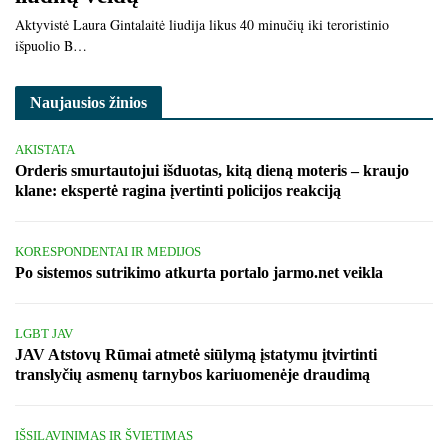
Aktyvistė Laura Gintalaitė liudija likus 40 minučių iki teroristinio
išpuolio B…
Naujausios žinios
AKISTATA
Orderis smurtautojui išduotas, kitą dieną moteris – kraujo
klane: ekspertė ragina įvertinti policijos reakciją
KORESPONDENTAI IR MEDIJOS
Po sistemos sutrikimo atkurta portalo jarmo.net veikla
LGBT JAV
JAV Atstovų Rūmai atmetė siūlymą įstatymu įtvirtinti
translyčių asmenų tarnybos kariuomenėje draudimą
IŠSILAVINIMAS IR ŠVIETIMAS