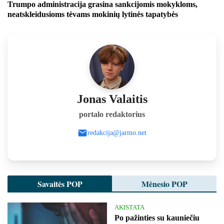
Trumpo administracija grasina sankcijomis mokykloms,
neatskleidusioms tėvams mokinių lytinės tapatybės
Jonas Valaitis
portalo redaktorius
redakcija@jarmo.net
Savaitės POP
Mėnesio POP
AKISTATA
Po pažinties su kauniečiu