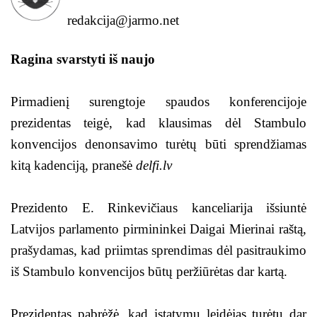
redakcija@jarmo.net
Ragina svarstyti iš naujo
Pirmadienį surengtoje spaudos konferencijoje
prezidentas teigė, kad klausimas dėl Stambulo
konvencijos denonsavimo turėtų būti sprendžiamas
kitą kadenciją, pranešė
delfi.lv
Prezidento E. Rinkevičiaus kanceliarija išsiuntė
Latvijos parlamento pirmininkei Daigai Mierinai raštą,
prašydamas, kad priimtas sprendimas dėl pasitraukimo
iš Stambulo konvencijos būtų peržiūrėtas dar kartą.
Prezidentas pabrėžė, kad įstatymų leidėjas turėtų dar