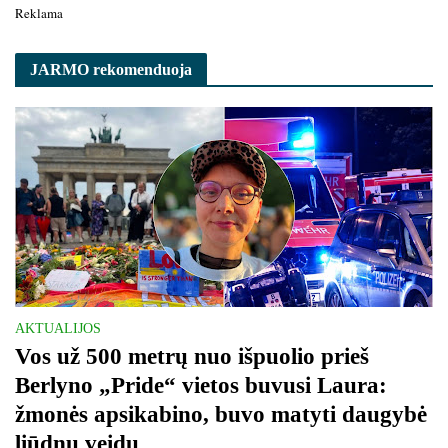
Reklama
JARMO rekomenduoja
AKTUALIJOS
Vos už 500 metrų nuo išpuolio prieš
Berlyno „Pride“ vietos buvusi Laura:
žmonės apsikabino, buvo matyti daugybė
liūdnų veidų