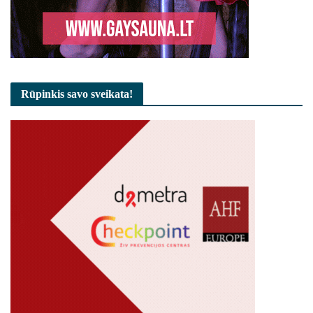
Rūpinkis savo sveikata!