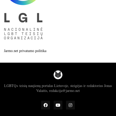
Jarmo.net privatumo politika
LGBTQ+ teisių naujienų portalas Lietuvoje, steigėjas ir redaktorius Jonas
Valaitis, redakcija@jarmo.net