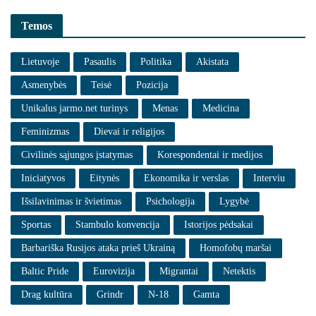
Temos
Lietuvoje
Pasaulis
Politika
Akistata
Asmenybės
Teisė
Pozicija
Unikalus jarmo.net turinys
Menas
Medicina
Feminizmas
Dievai ir religijos
Civilinės sąjungos įstatymas
Korespondentai ir medijos
Iniciatyvos
Eitynės
Ekonomika ir verslas
Interviu
Išsilavinimas ir švietimas
Psichologija
Lygybė
Sportas
Stambulo konvencija
Istorijos pėdsakai
Barbariška Rusijos ataka prieš Ukrainą
Homofobų maršai
Baltic Pride
Eurovizija
Migrantai
Netektis
Drag kultūra
Grindr
N-18
Gamta