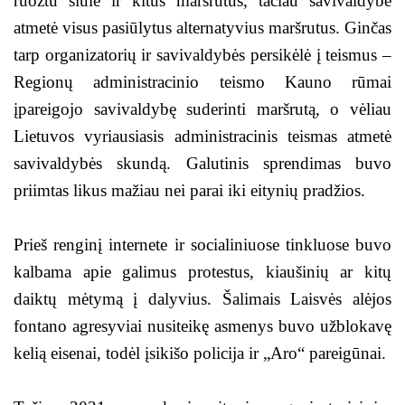
ruožtu siūlė ir kitus maršrutus, tačiau savivaldybė
atmetė visus pasiūlytus alternatyvius maršrutus. Ginčas
tarp organizatorių ir savivaldybės persikėlė į teismus –
Regionų administracinio teismo Kauno rūmai
įpareigojo savivaldybę suderinti maršrutą, o vėliau
Lietuvos vyriausiasis administracinis teismas atmetė
savivaldybės skundą. Galutinis sprendimas buvo
priimtas likus mažiau nei parai iki eitynių pradžios.
Prieš renginį internete ir socialiniuose tinkluose buvo
kalbama apie galimus protestus, kiaušinių ar kitų
daiktų mėtymą į dalyvius. Šalimais Laisvės alėjos
fontano agresyviai nusiteikę asmenys buvo užblokavę
kelią eisenai, todėl įsikišo policija ir „Aro“ pareigūnai.