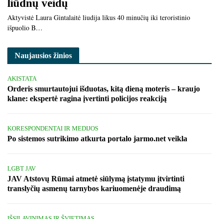
liūdnų veidų
Aktyvistė Laura Gintalaitė liudija likus 40 minučių iki teroristinio
išpuolio B…
Naujausios žinios
AKISTATA
Orderis smurtautojui išduotas, kitą dieną moteris – kraujo
klane: ekspertė ragina įvertinti policijos reakciją
KORESPONDENTAI IR MEDIJOS
Po sistemos sutrikimo atkurta portalo jarmo.net veikla
LGBT JAV
JAV Atstovų Rūmai atmetė siūlymą įstatymu įtvirtinti
translyčių asmenų tarnybos kariuomenėje draudimą
IŠSILAVINIMAS IR ŠVIETIMAS