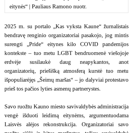
eitynės“ | Pauliaus Ramono nuotr.
2025 m. su portalo „Kas vyksta Kaune“ žurnalistais
bendravę renginio organizatoriai pasakojo, jog mintis
surengti „Pride“ eitynes kilo COVID pandemijos
kontekste – tuo metu LGBT bendruomenė viešojoje
erdvėje susilaukė daug neapykantos, anot
organizatorių, priešišką atmosferą kurstė tuo metu
išpopuliarėjęs „Šeimų maršas“ – jo dalyviai protestavo
prieš tos pačios lyties asmenų partnerystes.
Savo ruožtu Kauno miesto savivaldybės administracija
vengė išduoti leidimą eitynėms, argumentuodama
Laisvės alėjos rekonstrukcija. Organizatoriai savo