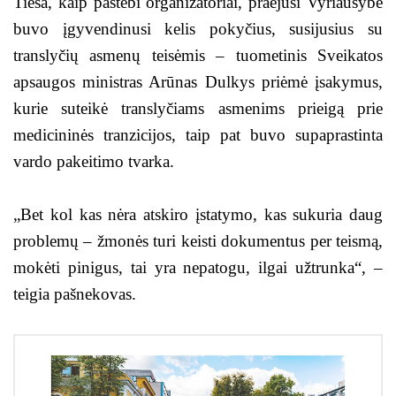
Tiesa, kaip pastebi organizatoriai, praėjusi Vyriausybė
buvo įgyvendinusi kelis pokyčius, susijusius su
translyčių asmenų teisėmis – tuometinis Sveikatos
apsaugos ministras Arūnas Dulkys priėmė įsakymus,
kurie suteikė translyčiams asmenims prieigą prie
medicininės tranzicijos, taip pat buvo supaprastinta
vardo pakeitimo tvarka.
„Bet kol kas nėra atskiro įstatymo, kas sukuria daug
problemų – žmonės turi keisti dokumentus per teismą,
mokėti pinigus, tai yra nepatogu, ilgai užtrunka“, –
teigia pašnekovas.