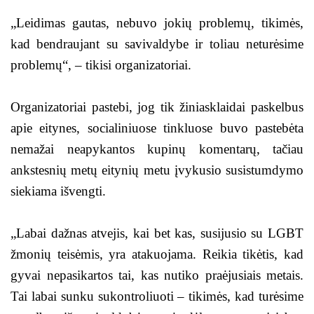
„Leidimas gautas, nebuvo jokių problemų, tikimės,
kad bendraujant su savivaldybe ir toliau neturėsime
problemų“, – tikisi organizatoriai.
Organizatoriai pastebi, jog tik žiniasklaidai paskelbus
apie eitynes, socialiniuose tinkluose buvo pastebėta
nemažai neapykantos kupinų komentarų, tačiau
ankstesnių metų eitynių metu įvykusio susistumdymo
siekiama išvengti.
„Labai dažnas atvejis, kai bet kas, susijusio su LGBT
žmonių teisėmis, yra atakuojama. Reikia tikėtis, kad
gyvai nepasikartos tai, kas nutiko praėjusiais metais.
Tai labai sunku sukontroliuoti – tikimės, kad turėsime