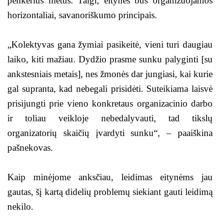
penkerius metus. Taigi, eitynės bus organizuojamos
horizontaliai, savanoriškumo principais.
„Kolektyvas gana žymiai pasikeitė, vieni turi daugiau
laiko, kiti mažiau. Dydžio prasme sunku palyginti [su
ankstesniais metais], nes žmonės dar jungiasi, kai kurie
gal supranta, kad nebegali prisidėti. Suteikiama laisvė
prisijungti prie vieno konkretaus organizacinio darbo
ir toliau veikloje nebedalyvauti, tad tikslų
organizatorių skaičių įvardyti sunku“, – paaiškina
pašnekovas.
Kaip minėjome anksčiau, leidimas eitynėms jau
gautas, šį kartą didelių problemų siekiant gauti leidimą
nekilo.