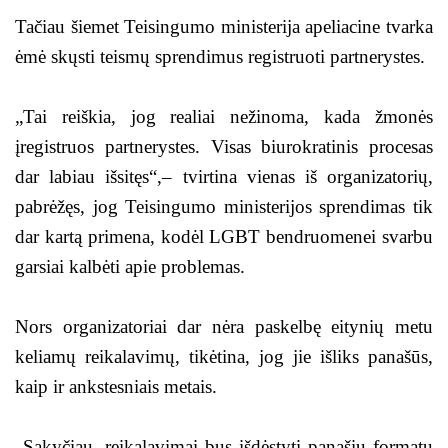
Tačiau šiemet Teisingumo ministerija apeliacine tvarka
ėmė skųsti teismų sprendimus registruoti partnerystes.
„Tai reiškia, jog realiai nežinoma, kada žmonės
įregistruos partnerystes. Visas biurokratinis procesas
dar labiau išsitęs“,– tvirtina vienas iš organizatorių,
pabrėžęs, jog Teisingumo ministerijos sprendimas tik
dar kartą primena, kodėl LGBT bendruomenei svarbu
garsiai kalbėti apie problemas.
Nors organizatoriai dar nėra paskelbę eitynių metu
keliamų reikalavimų, tikėtina, jog jie išliks panašūs,
kaip ir ankstesniais metais.
„Sakyčiau, reikalavimai bus išdėstyti panašiu formatu