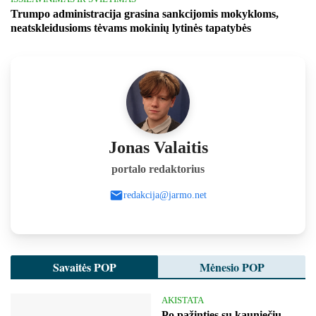
Trumpo administracija grasina sankcijomis mokykloms,
neatskleidusioms tėvams mokinių lytinės tapatybės
Jonas Valaitis
portalo redaktorius
redakcija@jarmo.net
Savaitės POP
Mėnesio POP
AKISTATA
Po pažinties su kauniečiu