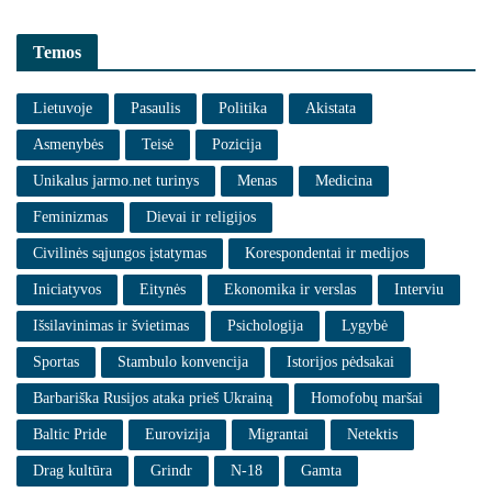
Temos
Lietuvoje
Pasaulis
Politika
Akistata
Asmenybės
Teisė
Pozicija
Unikalus jarmo.net turinys
Menas
Medicina
Feminizmas
Dievai ir religijos
Civilinės sąjungos įstatymas
Korespondentai ir medijos
Iniciatyvos
Eitynės
Ekonomika ir verslas
Interviu
Išsilavinimas ir švietimas
Psichologija
Lygybė
Sportas
Stambulo konvencija
Istorijos pėdsakai
Barbariška Rusijos ataka prieš Ukrainą
Homofobų maršai
Baltic Pride
Eurovizija
Migrantai
Netektis
Drag kultūra
Grindr
N-18
Gamta