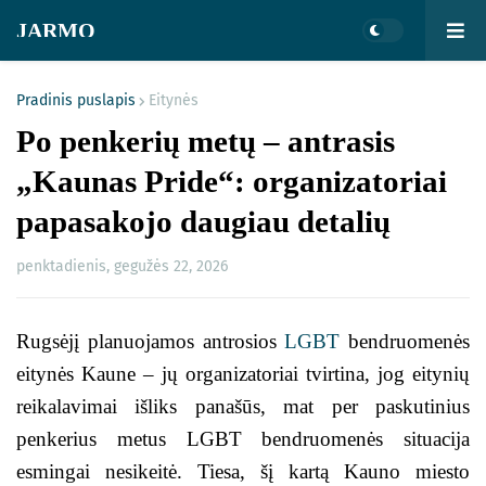
JARMO
Pradinis puslapis
Eitynės
Po penkerių metų – antrasis
„Kaunas Pride“: organizatoriai
papasakojo daugiau detalių
penktadienis, gegužės 22, 2026
Rugsėjį planuojamos antrosios
LGBT
bendruomenės
eitynės Kaune – jų organizatoriai tvirtina, jog eitynių
reikalavimai išliks panašūs, mat per paskutinius
penkerius metus LGBT bendruomenės situacija
esmingai nesikeitė. Tiesa, šį kartą Kauno miesto