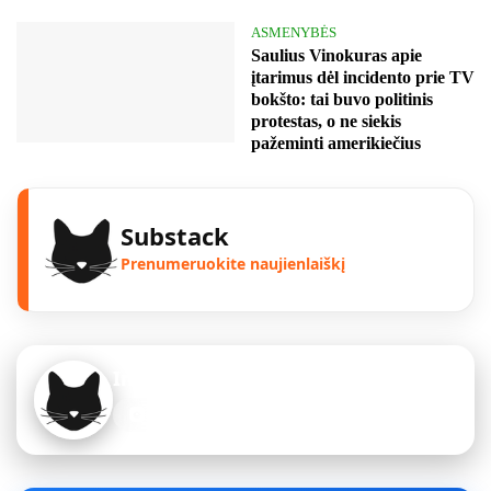
ASMENYBĖS
Saulius Vinokuras apie
įtarimus dėl incidento prie TV
bokšto: tai buvo politinis
protestas, o ne siekis
pažeminti amerikiečius
Substack
Prenumeruokite naujienlaiškį
Instagram
Sekite mus