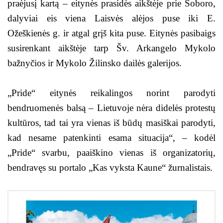
praėjusį kartą – eitynės prasidės aikštėje prie Soboro,
dalyviai eis viena Laisvės alėjos puse iki E.
Ožeškienės g. ir atgal grįš kita puse. Eitynės pasibaigs
susirenkant aikštėje tarp Šv. Arkangelo Mykolo
bažnyčios ir Mykolo Žilinsko dailės galerijos.
„Pride“ eitynės reikalingos norint parodyti
bendruomenės balsą – Lietuvoje nėra didelės protestų
kultūros, tad tai yra vienas iš būdų masiškai parodyti,
kad nesame patenkinti esama situacija“, – kodėl
„Pride“ svarbu, paaiškino vienas iš organizatorių,
bendravęs su portalo „Kas vyksta Kaune“ žurnalistais.