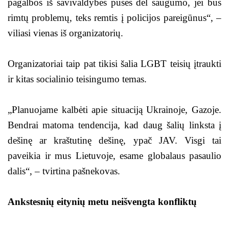
pagalbos iš savivaldybės pusės dėl saugumo, jei bus
rimtų problemų, teks remtis į policijos pareigūnus“, –
viliasi vienas iš organizatorių.
Organizatoriai taip pat tikisi šalia LGBT teisių įtraukti
ir kitas socialinio teisingumo temas.
„Planuojame kalbėti apie situaciją Ukrainoje, Gazoje.
Bendrai matoma tendencija, kad daug šalių linksta į
dešinę ar kraštutinę dešinę, ypač JAV. Visgi tai
paveikia ir mus Lietuvoje, esame globalaus pasaulio
dalis“, – tvirtina pašnekovas.
Ankstesnių eitynių metu neišvengta konfliktų