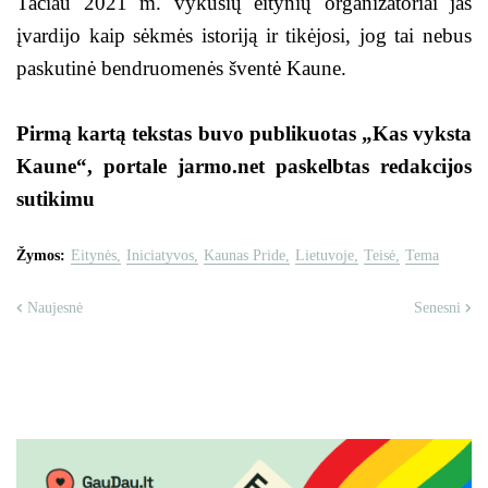
Tačiau 2021 m. vykusių eitynių organizatoriai jas
įvardijo kaip sėkmės istoriją ir tikėjosi, jog tai nebus
paskutinė bendruomenės šventė Kaune.
Pirmą kartą tekstas buvo publikuotas „Kas vyksta
Kaune“, portale jarmo.net paskelbtas redakcijos
sutikimu
Žymos:
Eitynės
Iniciatyvos
Kaunas Pride
Lietuvoje
Teisė
Tema
Naujesnė
Senesni