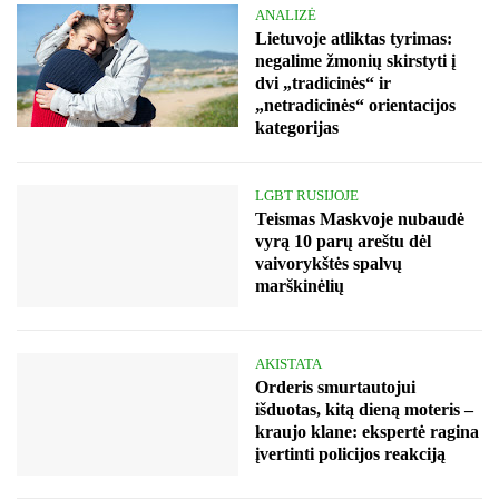
ANALIZĖ
Lietuvoje atliktas tyrimas:
negalime žmonių skirstyti į
dvi „tradicinės“ ir
„netradicinės“ orientacijos
kategorijas
LGBT RUSIJOJE
Teismas Maskvoje nubaudė
vyrą 10 parų areštu dėl
vaivorykštės spalvų
marškinėlių
AKISTATA
Orderis smurtautojui
išduotas, kitą dieną moteris –
kraujo klane: ekspertė ragina
įvertinti policijos reakciją