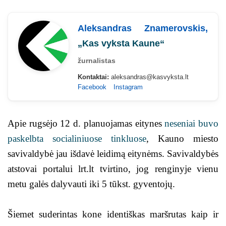
Aleksandras Znamerovskis,
„Kas vyksta Kaune“
žurnalistas
Kontaktai:
aleksandras@kasvyksta.lt
Facebook
Instagram
Apie rugsėjo 12 d. planuojamas eitynes
neseniai buvo
paskelbta socialiniuose tinkluose
, Kauno miesto
savivaldybė jau išdavė leidimą eitynėms. Savivaldybės
atstovai portalui lrt.lt tvirtino, jog renginyje vienu
metu galės dalyvauti iki 5 tūkst. gyventojų.
Šiemet suderintas kone identiškas maršrutas kaip ir