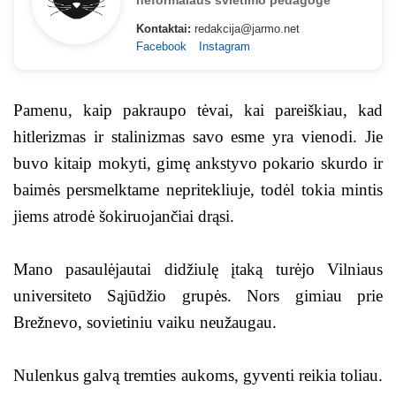
neformalaus švietimo pedagogė
Kontaktai:
redakcija@jarmo.net
Facebook
Instagram
Pamenu, kaip pakraupo tėvai, kai pareiškiau, kad
hitlerizmas ir stalinizmas savo esme yra vienodi. Jie
buvo kitaip mokyti, gimę ankstyvo pokario skurdo ir
baimės persmelktame nepritekliuje, todėl tokia mintis
jiems atrodė šokiruojančiai drąsi.
Mano pasaulėjautai didžiulę įtaką turėjo Vilniaus
universiteto Sąjūdžio grupės. Nors gimiau prie
Brežnevo, sovietiniu vaiku neužaugau.
Nulenkus galvą tremties aukoms, gyventi reikia toliau.