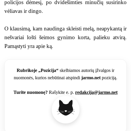
policijos dėmesį, po dvidešimties minučių susirinko
vėliavas ir dingo.
O klausimą, kam naudinga skleisti melą, neapykantą ir
nešvariai lošti šeimos gynimo korta, palieku atvirą.
Pamąstyti yra apie ką.
Rubrikoje „Pozicija“
skelbiamos autorių įžvalgos ir
nuomonės, kurios nebūtinai atspindi
jarmo.net
poziciją.
Turite nuomonę?
Rašykite e. p.
redakcija@jarmo.net