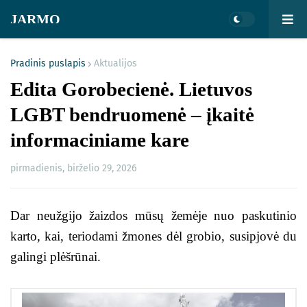
JARMO
Pradinis puslapis
Aktualijos
Edita Gorobecienė. Lietuvos
LGBT bendruomenė – įkaitė
informaciniame kare
pirmadienis, birželio 29, 2026
Dar neužgijo žaizdos mūsų žemėje nuo paskutinio
karto, kai, teriodami žmones dėl grobio, susipjovė du
galingi plėšrūnai.