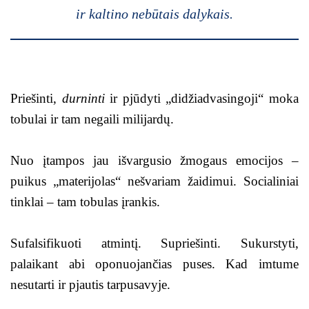
ir kaltino nebūtais dalykais.
Priešinti,
durninti
ir pjūdyti „didžiadvasingoji“ moka
tobulai ir tam negaili milijardų.
Nuo įtampos jau išvargusio žmogaus emocijos –
puikus „materijolas“ nešvariam žaidimui. Socialiniai
tinklai – tam tobulas įrankis.
Sufalsifikuoti atmintį. Supriešinti. Sukurstyti,
palaikant abi oponuojančias puses. Kad imtume
nesutarti ir pjautis tarpusavyje.