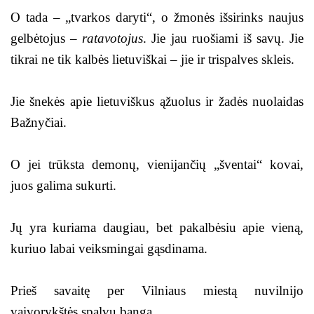
O tada – „tvarkos daryti“, o žmonės išsirinks naujus
gelbėtojus –
ratavotojus
. Jie jau ruošiami iš savų. Jie
tikrai ne tik kalbės lietuviškai – jie ir trispalves skleis.
Jie šnekės apie lietuviškus ąžuolus ir žadės nuolaidas
Bažnyčiai.
O jei trūksta demonų, vienijančių „šventai“ kovai,
juos galima sukurti.
Jų yra kuriama daugiau, bet pakalbėsiu apie vieną,
kuriuo labai veiksmingai gąsdinama.
Prieš savaitę per Vilniaus miestą nuvilnijo
vaivorykštės spalvų banga.