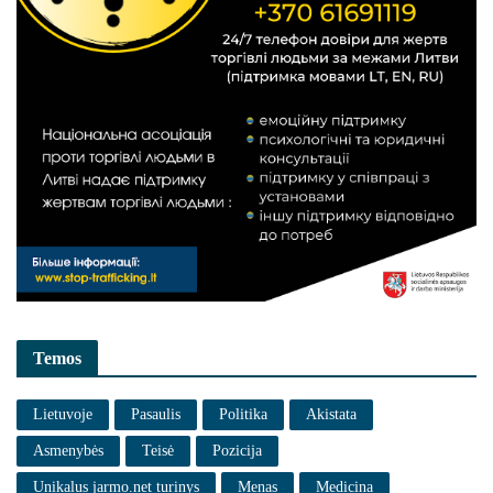
Temos
Lietuvoje
Pasaulis
Politika
Akistata
Asmenybės
Teisė
Pozicija
Unikalus jarmo.net turinys
Menas
Medicina