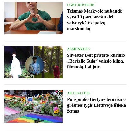
LGBT RUSIJOJE
Teismas Maskvoje nubaudė
vyrą 10 parų areštu dėl
vaivorykštės spalvų
marškinėlių
ASMENYBĖS
Silvester Belt pristato kūrinio
„Berželio Sula“ vaizdo klipą,
filmuotą Italijoje
AKTUALIJOS
Po išpuolio Berlyne terorizmo
grėsmės lygis Lietuvoje išlieka
žemas