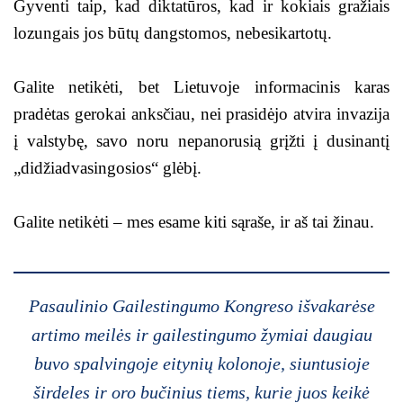
Gyventi taip, kad diktatūros, kad ir kokiais gražiais
lozungais jos būtų dangstomos, nebesikartotų.
Galite netikėti, bet Lietuvoje informacinis karas
pradėtas gerokai anksčiau, nei prasidėjo atvira invazija
į valstybę, savo noru nepanorusią grįžti į dusinantį
„didžiadvasingosios“ glėbį.
Galite netikėti – mes esame kiti sąraše, ir aš tai žinau.
Pasaulinio Gailestingumo Kongreso išvakarėse
artimo meilės ir gailestingumo žymiai daugiau
buvo spalvingoje eitynių kolonoje, siuntusioje
širdeles ir oro bučinius tiems, kurie juos keikė