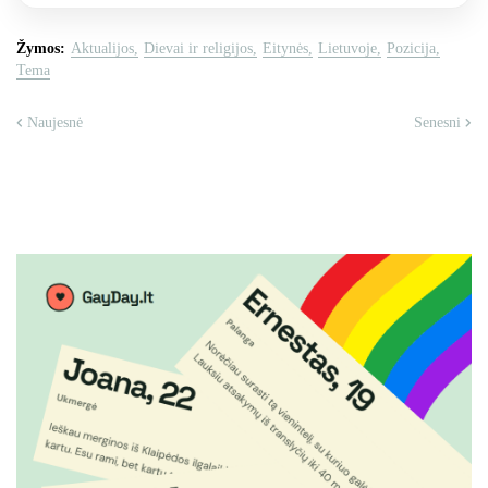
Žymos:
Aktualijos
Dievai ir religijos
Eitynės
Lietuvoje
Pozicija
Tema
Naujesnė
Senesni