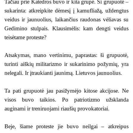
Tačiau prie Katedros buvo ir kita grupė. Ši grupuotė –
sukarinta: atkreipkite dėmesį į kamufliažą, uždengtus
veidus ir jaunuolius, laikančius raudonas vėliavas su
Gedimino stulpais. Klausimėlis: kam dengti veidus
teisėtame proteste?
Atsakymas, mano vertinimu, paprastas: ši grupuotė,
turinti aiškių militarizmo ir sukarinimo požymių, yra
nelegali. Ir įtraukianti jaunimą. Lietuvos jaunuolius.
Ta pati grupuotė jau pasižymėjo kitose akcijose. Ne
visos buvo taikios. Po patriotizmo užsklanda
auginami ir treniruojami riaušių provokatoriai.
Beje, šiame proteste jie buvo neilgai – atkreipus