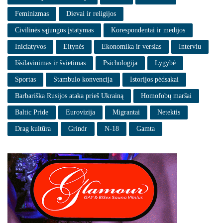
Feminizmas
Dievai ir religijos
Civilinės sąjungos įstatymas
Korespondentai ir medijos
Iniciatyvos
Eitynės
Ekonomika ir verslas
Interviu
Išsilavinimas ir švietimas
Psichologija
Lygybė
Sportas
Stambulo konvencija
Istorijos pėdsakai
Barbariška Rusijos ataka prieš Ukrainą
Homofobų maršai
Baltic Pride
Eurovizija
Migrantai
Netektis
Drag kultūra
Grindr
N-18
Gamta