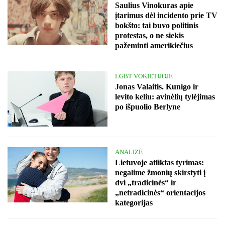
Saulius Vinokuras apie
įtarimus dėl incidento prie TV
bokšto: tai buvo politinis
protestas, o ne siekis
pažeminti amerikiečius
LGBT VOKIETIJOJE
Jonas Valaitis. Kunigo ir
levito keliu: avinėlių tylėjimas
po išpuolio Berlyne
ANALIZĖ
Lietuvoje atliktas tyrimas:
negalime žmonių skirstyti į
dvi „tradicinės“ ir
„netradicinės“ orientacijos
kategorijas