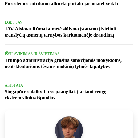
Po sistemos sutrikimo atkurta portalo jarmo.net veikla
LGBT JAV
JAV Atstovų Rūmai atmetė siūlymą įstatymu įtvirtinti
translyčių asmenų tarnybos kariuomenėje draudimą
IŠSILAVINIMAS IR ŠVIETIMAS
Trumpo administracija grasina sankcijomis mokykloms,
neatskleidusioms tėvams mokinių lytinės tapatybės
AKISTATA
Singapūre sulaikyti trys paaugliai, įtariami rengę
ekstremistinius išpuolius