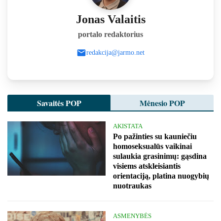
Jonas Valaitis
portalo redaktorius
redakcija@jarmo.net
Savaitės POP
Mėnesio POP
AKISTATA
Po pažinties su kauniečiu
homoseksualūs vaikinai
sulaukia grasinimų: gąsdina
visiems atskleisiantis
orientaciją, platina nuogybių
nuotraukas
ASMENYBĖS