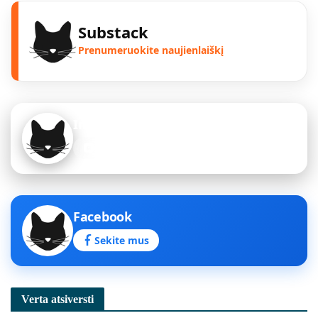
Substack
Prenumeruokite naujienlaiškį
Instagram
Sekite mus
Facebook
Sekite mus
Verta atsiversti