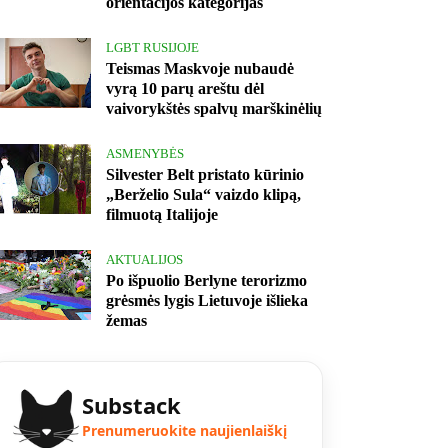
orientacijos kategorijas
LGBT RUSIJOJE
Teismas Maskvoje nubaudė
vyrą 10 parų areštu dėl
vaivorykštės spalvų marškinėlių
ASMENYBĖS
Silvester Belt pristato kūrinio
„Berželio Sula“ vaizdo klipą,
filmuotą Italijoje
AKTUALIJOS
Po išpuolio Berlyne terorizmo
grėsmės lygis Lietuvoje išlieka
žemas
Substack
Prenumeruokite naujienlaiškį