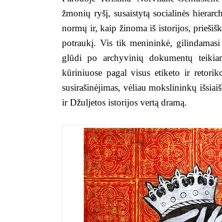
žmonių ryšį, susaistytą socialinės hiera
normų ir, kaip žinoma iš istorijos, priešiš
potraukį. Vis tik menininkė, gilindamasi 
glūdi po archyvinių dokumentų teikiam
kūriniuose pagal visus etiketo ir retor
susirašinėjimas, vėliau mokslininkų išsiaiš
ir Džuljetos istorijos vertą dramą.