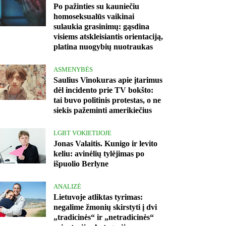
Po pažinties su kauniečiu
homoseksualūs vaikinai
sulaukia grasinimų: gąsdina
visiems atskleisiantis orientaciją,
platina nuogybių nuotraukas
ASMENYBĖS
Saulius Vinokuras apie įtarimus
dėl incidento prie TV bokšto:
tai buvo politinis protestas, o ne
siekis pažeminti amerikiečius
LGBT VOKIETIJOJE
Jonas Valaitis. Kunigo ir levito
keliu: avinėlių tylėjimas po
išpuolio Berlyne
ANALIZĖ
Lietuvoje atliktas tyrimas:
negalime žmonių skirstyti į dvi
„tradicinės“ ir „netradicinės“