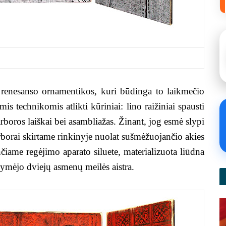
enesanso ornamentikos, kuri būdinga to laikmečio
mis technikomis atlikti kūriniai: lino raižiniai spausti
boros laiškai bei asambliažas. Žinant, jog esmė slypi
arborai skirtame rinkinyje nuolat sušmėžuojančio akies
ame regėjimo aparato siluete, materializuota liūdna
ižymėjo dviejų asmenų meilės aistra.