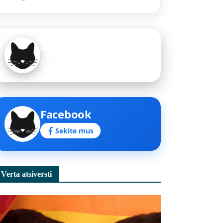
Instagram
Sekite mus
Facebook
Sekite mus
Verta atsiversti