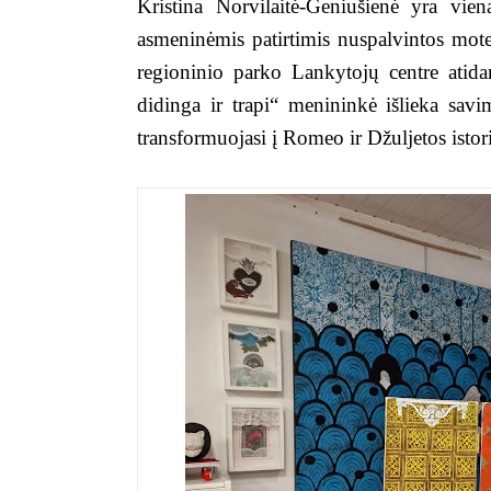
Kristina Norvilaitė-Geniušienė yra vien
asmeninėmis patirtimis nuspalvintos mot
regioninio parko Lankytojų centre atida
didinga ir trapi“ menininkė išlieka sav
transformuojasi į Romeo ir Džuljetos isto