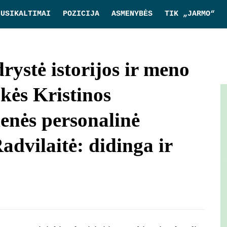
NUSIKALTIMAI
POZICIJA
ASMENYBĖS
TIK „JARMO“
ystė istorijos ir meno
kės Kristinos
ienės personalinė
dvilaitė: didinga ir