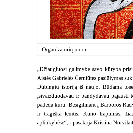
Organizatorių nuotr.
„Džiaugiuosi galimybe savo kūryba prisil
Aistės Gabrielės Černiūtes pasiūlymas suku
Dubingių istoriją iš naujo. Būdama tos
įsivaizduodavau ir bandydavau pajausti 
padeda kurti. Besigilinant į Barboros Radvi
ir tragiška lemtis. Kūno trapumas, žiau
aplinkybėse“, - pasakoja Kristina Norvilai