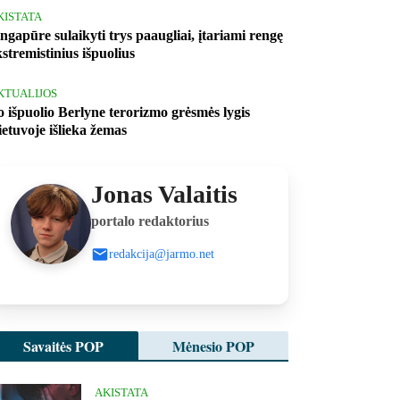
KISTATA
ingapūre sulaikyti trys paaugliai, įtariami rengę
kstremistinius išpuolius
KTUALIJOS
o išpuolio Berlyne terorizmo grėsmės lygis
ietuvoje išlieka žemas
Jonas Valaitis
portalo redaktorius
redakcija@jarmo.net
Savaitės POP
Mėnesio POP
AKISTATA