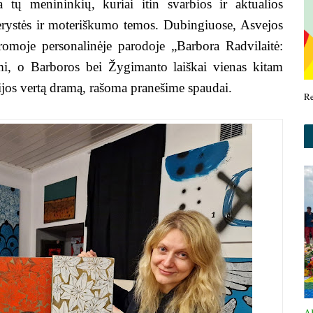
a tų menininkių, kuriai itin svarbios ir aktualios
erystės ir moteriškumo temos. Dubingiuose, Asvejos
romoje personalinėje parodoje „Barbora Radvilaitė:
imi, o Barboros bei Žygimanto laiškai vienas kitam
rijos vertą dramą, rašoma pranešime spaudai.
R