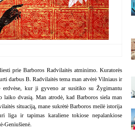
iesti prie Barboros Radvilaitės atminimo. Kuratorės
rti darbus B. Radvilaitės tema man atvėrė Vilniaus ir
e erdvėse, kur ji gyveno ar susitiko su Žygimantu
to laiko dvasią. Man atrodė, kad Barboros siela man
laitės situaciją, mane sukrėtė Barboros meilė istorija
ri liga ir tapimas karaliene tokiose nepalankiose
tė-Geniušienė.