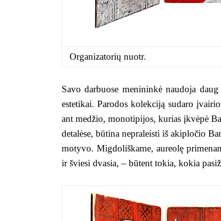
Organizatorių nuotr.
Savo darbuose menininkė naudoja daug r
estetikai. Parodos kolekciją sudaro įvairio
ant medžio, monotipijos, kurias įkvėpė Bar
detalėse, būtina nepraleisti iš akipločio B
motyvo. Migdoliškame, aureolę primenanči
ir šviesi dvasia, – būtent tokia, kokia pas