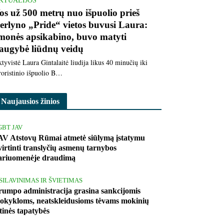
KTUALIJOS
os už 500 metrų nuo išpuolio prieš
erlyno „Pride“ vietos buvusi Laura:
monės apsikabino, buvo matyti
augybė liūdnų veidų
tyvistė Laura Gintalaitė liudija likus 40 minučių iki
roristinio išpuolio B…
Naujausios žinios
GBT JAV
AV Atstovų Rūmai atmetė siūlymą įstatymu
tvirtinti translyčių asmenų tarnybos
ariuomenėje draudimą
ŠSILAVINIMAS IR ŠVIETIMAS
rumpo administracija grasina sankcijomis
okykloms, neatskleidusioms tėvams mokinių
ytinės tapatybės