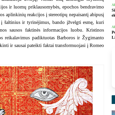
A
rchijos ir luomų priklausomybės, epochos bendravimo
S
kos aplinkinių reakcijos į stereotipų nepaisantį abipusį
e
į šaltinius ir tyrinėjimus, bando įžvelgti esmę, kuri
A
os sausos faktinės informacijos luobu. Kristinos
P
ikos reikalavimus padiktuotas Barboros ir Žygimanto
L
kinti ir sausai pateikti faktai transformuojasi į Romeo