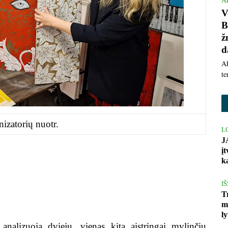
A
V
B
ž
d
Ak
te
nizatorių nuotr.
L
J
į
k
I
T
m
l
 analizuoja dviejų, vienas kitą aistringai mylinčių