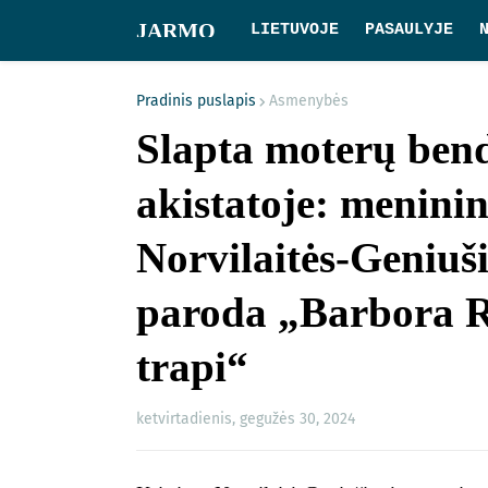
JARMO
LIETUVOJE
PASAULYJE
Pradinis puslapis
Asmenybės
Slapta moterų bendr
akistatoje: meninin
Norvilaitės-Geniuš
paroda „Barbora Ra
trapi“
ketvirtadienis, gegužės 30, 2024