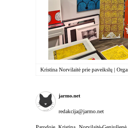
Kristina Norvilaitė prie paveikslų | Orga
jarmo.net
redakcija@jarmo.net
Parodoje Kristina Norvilaitė-Geniušienė