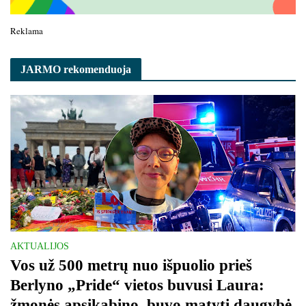
Reklama
JARMO rekomenduoja
AKTUALIJOS
Vos už 500 metrų nuo išpuolio prieš
Berlyno „Pride“ vietos buvusi Laura:
žmonės apsikabino, buvo matyti daugybė