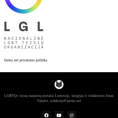
Jarmo.net privatumo politika
LGBTQ+ teisių naujienų portalas Lietuvoje, steigėjas ir redaktorius Jonas
Valaitis, redakcija@jarmo.net