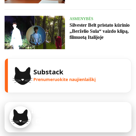
ASMENYBĖS
Silvester Belt pristato kūrinio
„Berželio Sula“ vaizdo klipą,
filmuotą Italijoje
Substack
Prenumeruokite naujienlaiškį
Instagram
Sekite mus