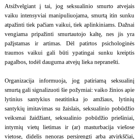
Atsižvelgiant į tai, jog seksualinio smurto atvejais
vaiku intensyviai manipuliuojama, smurtą itin sunku
atpažinti tiek pačiam vaikui, tiek aplinkiniams. Dažnai
vengiama pripažinti smurtautojo kaltę, nes jis yra
pažįstamas ir artimas. Dėl patirtos psichologinės
traumos vaikui gali būti ypatingai sunku kreiptis
pagalbos, todėl dauguma atvejų lieka nepranešti.
Organizacija informuoja, jog patiriamą seksualinį
smurtą gali signalizuoti šie požymiai: vaiko žinios apie
lytinius santykius neatitinka jo amžiaus, lytinių
santykių imitavimas su žaislais, seksualinio pobūdžio
veiksmai žaidžiant, seksualinio pobūdžio priešiniai,
intymių vietų lietimas ir (ar) masturbacija viešose
vietose, didelis nenoras persirengti arba atvirkščiai,