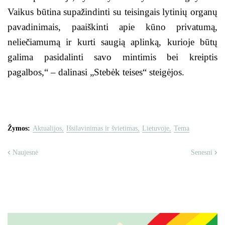
Vaikus būtina supažindinti su teisingais lytinių organų
pavadinimais, paaiškinti apie kūno privatumą,
neliečiamumą ir kurti saugią aplinką, kurioje būtų
galima pasidalinti savo mintimis bei kreiptis
pagalbos,“ – dalinasi „Stebėk teises“ steigėjos.
Žymos:
Aktualijos
Išsilavinimas ir švietimas
Lietuvoje
Tema
Naujesnė
Senesni