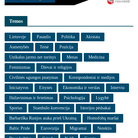
Temos
Lietuvoje
Pasaulis
Politika
Akistata
Asmenybės
Teisė
Pozicija
Unikalus jarmo.net turinys
Menas
Medicina
Feminizmas
Dievai ir religijos
Civilinės sąjungos įstatymas
Korespondentai ir medijos
Iniciatyvos
Eitynės
Ekonomika ir verslas
Interviu
Išsilavinimas ir švietimas
Psichologija
Lygybė
Sportas
Stambulo konvencija
Istorijos pėdsakai
Barbariška Rusijos ataka prieš Ukrainą
Homofobų maršai
Baltic Pride
Eurovizija
Migrantai
Netektis