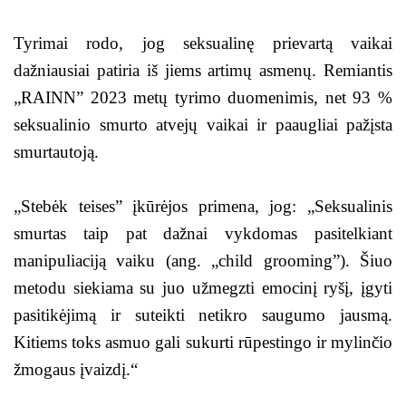
Tyrimai rodo, jog seksualinę prievartą vaikai
dažniausiai patiria iš jiems artimų asmenų. Remiantis
„RAINN” 2023 metų tyrimo duomenimis, net 93 %
seksualinio smurto atvejų vaikai ir paaugliai pažįsta
smurtautoją.
„Stebėk teises” įkūrėjos primena, jog: „Seksualinis
smurtas taip pat dažnai vykdomas pasitelkiant
manipuliaciją vaiku (ang. „child grooming”). Šiuo
metodu siekiama su juo užmegzti emocinį ryšį, įgyti
pasitikėjimą ir suteikti netikro saugumo jausmą.
Kitiems toks asmuo gali sukurti rūpestingo ir mylinčio
žmogaus įvaizdį.“