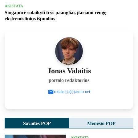
AKISTATA
Singapūre sulaikyti trys paaugliai, įtariami rengę
ekstremistinius išpuolius
Jonas Valaitis
portalo redaktorius
redakcija@jarmo.net
Savaitės POP
Mėnesio POP
AKISTATA