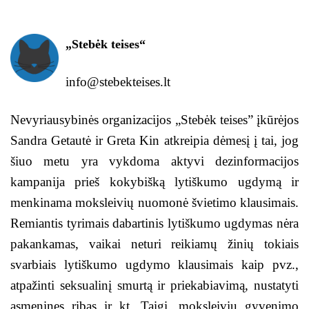
„Stebėk teises“
info@stebekteises.lt
Nevyriausybinės organizacijos „Stebėk teises” įkūrėjos
Sandra Getautė ir Greta Kin atkreipia dėmesį į tai, jog
šiuo metu yra vykdoma aktyvi dezinformacijos
kampanija prieš kokybišką lytiškumo ugdymą ir
menkinama moksleivių nuomonė švietimo klausimais.
Remiantis tyrimais dabartinis lytiškumo ugdymas nėra
pakankamas, vaikai neturi reikiamų žinių tokiais
svarbiais lytiškumo ugdymo klausimais kaip pvz.,
atpažinti seksualinį smurtą ir priekabiavimą, nustatyti
asmenines ribas ir kt. Taigi, moksleivių gyvenimo