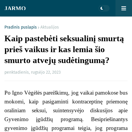
JARMO
Pradinis puslapis
Aktualijos
Kaip pastebėti seksualinį smurtą
prieš vaikus ir kas lemia šio
smurto atvejų sudėtingumą?
penktadienis, rugsėjo 22, 2023
Po Igno Vėgėlės pareiškimų, jog vaikai pamokose bus
mokomi, kaip pasigaminti kontraceptinę priemonę
oraliniam seksui, suintensyvėjo diskusijos apie
Gyvenimo įgūdžių programą. Besipriešinantys
gyvenimo įgūdžių programai teigia, jog programa