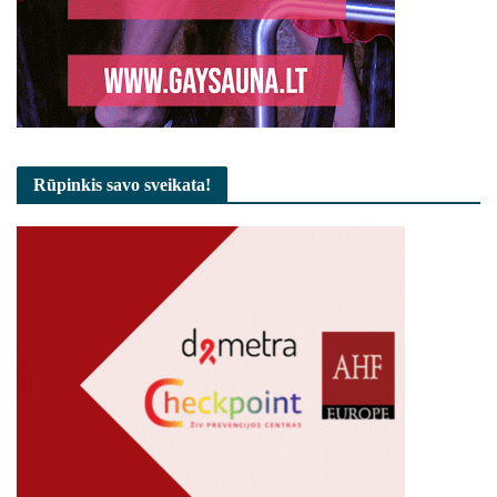
Rūpinkis savo sveikata!