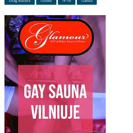
Drag kultūra
Grindr
N-18
Gamta