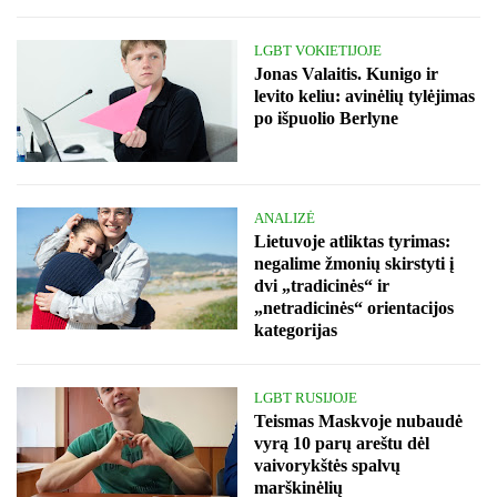
LGBT VOKIETIJOJE
Jonas Valaitis. Kunigo ir
levito keliu: avinėlių tylėjimas
po išpuolio Berlyne
ANALIZĖ
Lietuvoje atliktas tyrimas:
negalime žmonių skirstyti į
dvi „tradicinės“ ir
„netradicinės“ orientacijos
kategorijas
LGBT RUSIJOJE
Teismas Maskvoje nubaudė
vyrą 10 parų areštu dėl
vaivorykštės spalvų
marškinėlių