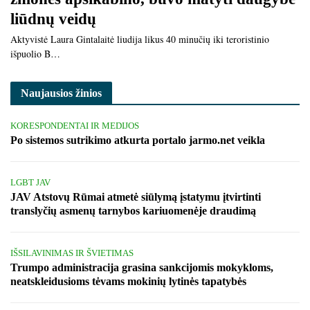
liūdnų veidų
Aktyvistė Laura Gintalaitė liudija likus 40 minučių iki teroristinio
išpuolio B…
Naujausios žinios
KORESPONDENTAI IR MEDIJOS
Po sistemos sutrikimo atkurta portalo jarmo.net veikla
LGBT JAV
JAV Atstovų Rūmai atmetė siūlymą įstatymu įtvirtinti
translyčių asmenų tarnybos kariuomenėje draudimą
IŠSILAVINIMAS IR ŠVIETIMAS
Trumpo administracija grasina sankcijomis mokykloms,
neatskleidusioms tėvams mokinių lytinės tapatybės