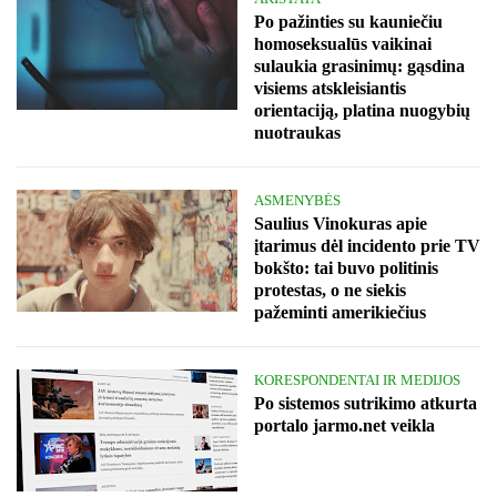
Po pažinties su kauniečiu
homoseksualūs vaikinai
sulaukia grasinimų: gąsdina
visiems atskleisiantis
orientaciją, platina nuogybių
nuotraukas
ASMENYBĖS
Saulius Vinokuras apie
įtarimus dėl incidento prie TV
bokšto: tai buvo politinis
protestas, o ne siekis
pažeminti amerikiečius
KORESPONDENTAI IR MEDIJOS
Po sistemos sutrikimo atkurta
portalo jarmo.net veikla