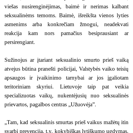
viešas nusirenginėjimas, baimė ir nerimas kalbant
seksualinėms temoms. Baimė, išreikšta vienos lyties
asmenims arba konkrečiam žmogui, neadekvati
reakcija kam nors pamačius besiprausiant ar
persirengiant.
Sužinojus ar įtariant seksualinio smurto prieš vaiką
atvejus būtina pranešti policijai, Valstybės vaiko teisių
apsaugos ir įvaikinimo tarnybai ar jos įgaliotam
teritoriniam skyriui. Lietuvoje taip pat veikia
specializuotas vaikų, nukentėjusių nuo seksualinės
prievartos, pagalbos centras „Užuovėja”.
„Tam, kad seksualinis smurtas prieš vaikus mažėtų itin
svarbi prevencija, t.y. kokybiškas lytiškumo ugdymas.