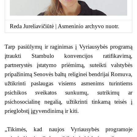
Reda Jureliavičiūtė | Asmeninio archyvo nuotr.
Tarp pasiūlymų ir raginimas į Vyriausybės programą
įtraukti Stambulo konvencijos ratifikavimą,
partnerystės įstatymo priėmimą, suteikti valstybės
pripažinimą Senovės baltų religinei bendrijai Romuva,
užtikrinti paslaugas visiems asmenims turintiems
psichikos sveikatos sunkumų, sutrikimų ar
psichosocialinę negalią, užtikrinti tinkamą teisės į
prieglobstį įgyvendinimą ir kiti.
„Tikimės, kad naujos Vyriausybės programoje