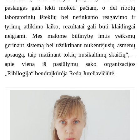
paslaugas gali tekti mokėti pačiam, o dėl ribotų
laboratorinių išteklių bei netinkamo reagavimo ir
tyrimų atlikimo laiko, rezultatai gali būti klaidingai
neigiami. Mes matome būtinybę imtis veiksmų
gerinant sistemą bei užtikrinant nukentėjusių asmenų
apsaugą, taip mažinant tokių nusikaltimų skaičių“, –
apie vieną iš pasiūlymų sako organizacijos
„Ribilogija“ bendraįkūrėja Reda Jureliavičiūtė.