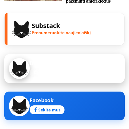
pažeminti amerikiečius
Substack
Prenumeruokite naujienlaiškį
Instagram
Sekite mus
Facebook
Sekite mus