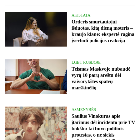
AKISTATA
Orderis smurtautojui
išduotas, kitą dieną moteris –
kraujo klane: ekspertė ragina
įvertinti policijos reakciją
LGBT RUSIJOJE
Teismas Maskvoje nubaudė
vyrą 10 parų areštu dėl
vaivorykštės spalvų
marškinėlių
ASMENYBĖS
Saulius Vinokuras apie
įtarimus dėl incidento prie TV
bokšto: tai buvo politinis
protestas, o ne siekis