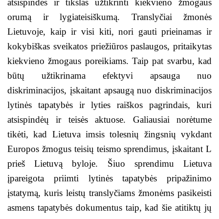
atsispindės ir tikslas užtikrinti kiekvieno žmogaus
orumą ir lygiateisiškumą. Translyčiai žmonės
Lietuvoje, kaip ir visi kiti, nori gauti prieinamas ir
kokybiškas sveikatos priežiūros paslaugos, pritaikytas
kiekvieno žmogaus poreikiams. Taip pat svarbu, kad
būtų užtikrinama efektyvi apsauga nuo
diskriminacijos, įskaitant apsaugą nuo diskriminacijos
lytinės tapatybės ir lyties raiškos pagrindais, kuri
atsispindėų ir teisės aktuose. Galiausiai norėtume
tikėti, kad Lietuva imsis tolesnių žingsnių vykdant
Europos žmogus teisių teismo sprendimus, įskaitant L
prieš Lietuvą byloje. Šiuo sprendimu Lietuva
įpareigota priimti lytinės tapatybės pripažinimo
įstatymą, kuris leistų translyčiams žmonėms pasikeisti
asmens tapatybės dokumentus taip, kad šie atitiktų jų