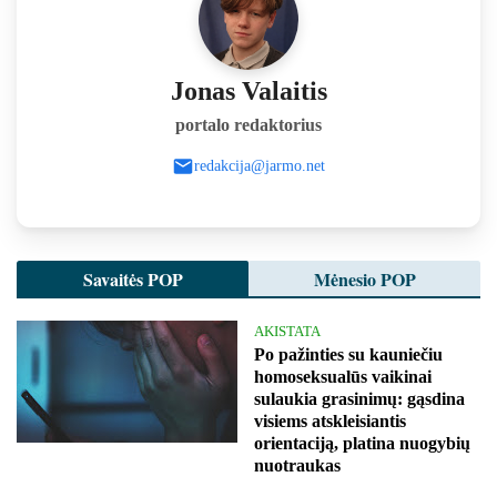
Jonas Valaitis
portalo redaktorius
redakcija@jarmo.net
Savaitės POP
Mėnesio POP
AKISTATA
Po pažinties su kauniečiu
homoseksualūs vaikinai
sulaukia grasinimų: gąsdina
visiems atskleisiantis
orientaciją, platina nuogybių
nuotraukas