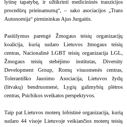
lytinę tapatybę, ir užtikrinti medicininės tranzicijos
procedūrų prieinamumą“, – sako asociacijos „Trans
Autonomija“ pirmininkas Ajus Jurgaitis.
Pasiūlymus parengė Žmogaus teisių organizacijų
koalicija, kurią sudaro Lietuvos žmogaus teisių
centras, Nacionalinė LGBT teisių organizacija LGL,
Žmogaus teisių stebėjimo institutas, Diversity
Development Group, Romų visuomenės centras,
Tolerantiško Jaunimo Asociacija, Lietuvos žydų
(litvakų) bendruomenė, Lygių galimybių plėtros
centras, Psichikos sveikatos perspektyvos.
Taip pat Lietuvos moterų lobistinė organizacija, kurią
sudaro 44 visoje Lietuvoje veikiančios moterų teisių