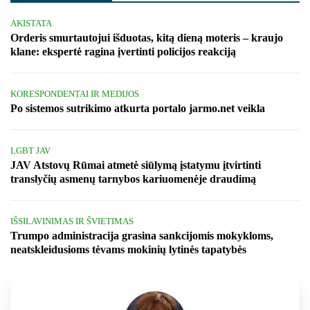
AKISTATA
Orderis smurtautojui išduotas, kitą dieną moteris – kraujo
klane: ekspertė ragina įvertinti policijos reakciją
KORESPONDENTAI IR MEDIJOS
Po sistemos sutrikimo atkurta portalo jarmo.net veikla
LGBT JAV
JAV Atstovų Rūmai atmetė siūlymą įstatymu įtvirtinti
translyčių asmenų tarnybos kariuomenėje draudimą
IŠSILAVINIMAS IR ŠVIETIMAS
Trumpo administracija grasina sankcijomis mokykloms,
neatskleidusioms tėvams mokinių lytinės tapatybės