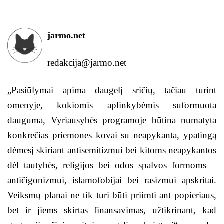
jarmo.net
redakcija@jarmo.net
„Pasiūlymai apima daugelį sričių, tačiau turint
omenyje, kokiomis aplinkybėmis suformuota
dauguma, Vyriausybės programoje būtina numatyta
konkrečias priemones kovai su neapykanta, ypatingą
dėmesį skiriant antisemitizmui bei kitoms neapykantos
dėl tautybės, religijos bei odos spalvos formoms –
antičigonizmui, islamofobijai bei rasizmui apskritai.
Veiksmų planai ne tik turi būti priimti ant popieriaus,
bet ir jiems skirtas finansavimas, užtikrinant, kad