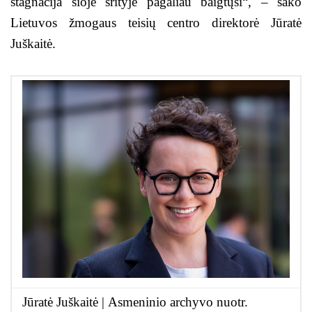
stagnacija šioje srityje pagaliau baigtųsi“, – sako
Lietuvos žmogaus teisių centro direktorė Jūratė
Juškaitė.
Jūratė Juškaitė | Asmeninio archyvo nuotr.