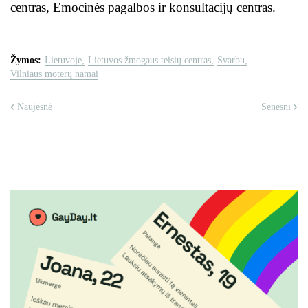
centras, Emocinės pagalbos ir konsultacijų centras.
Žymos:
Lietuvoje
Lietuvos žmogaus teisių centras
Svarbu
Vilniaus moterų namai
Naujesnė
Senesni