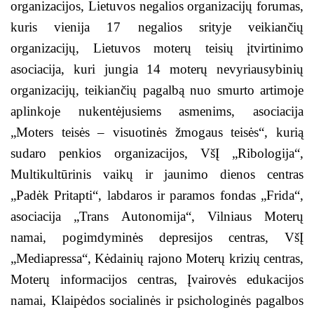
organizacijos, Lietuvos negalios organizacijų forumas,
kuris vienija 17 negalios srityje veikiančių
organizacijų, Lietuvos moterų teisių įtvirtinimo
asociacija, kuri jungia 14 moterų nevyriausybinių
organizacijų, teikiančių pagalbą nuo smurto artimoje
aplinkoje nukentėjusiems asmenims, asociacija
„Moters teisės – visuotinės žmogaus teisės“, kurią
sudaro penkios organizacijos, VšĮ „Ribologija“,
Multikultūrinis vaikų ir jaunimo dienos centras
„Padėk Pritapti“, labdaros ir paramos fondas „Frida“,
asociacija „Trans Autonomija“, Vilniaus Moterų
namai, pogimdyminės depresijos centras, VšĮ
„Mediapressa“, Kėdainių rajono Moterų krizių centras,
Moterų informacijos centras, Įvairovės edukacijos
namai, Klaipėdos socialinės ir psichologinės pagalbos