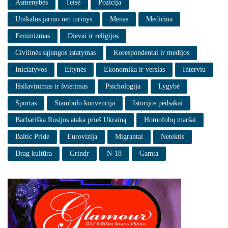
Asmenybės
Teisė
Pozicija
Unikalus jarmo.net turinys
Menas
Medicina
Feminizmas
Dievai ir religijos
Civilinės sąjungos įstatymas
Korespondentai ir medijos
Iniciatyvos
Eitynės
Ekonomika ir verslas
Interviu
Išsilavinimas ir švietimas
Psichologija
Lygybė
Sportas
Stambulo konvencija
Istorijos pėdsakai
Barbariška Rusijos ataka prieš Ukrainą
Homofobų maršai
Baltic Pride
Eurovizija
Migrantai
Netektis
Drag kultūra
Grindr
N-18
Gamta