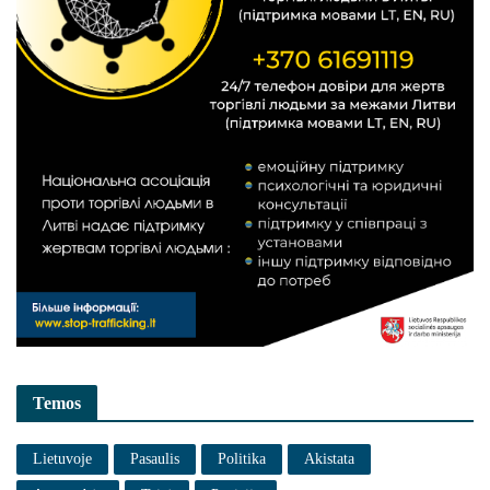
Temos
Lietuvoje
Pasaulis
Politika
Akistata