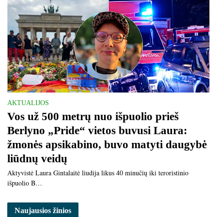
AKTUALIJOS
Vos už 500 metrų nuo išpuolio prieš
Berlyno „Pride“ vietos buvusi Laura:
žmonės apsikabino, buvo matyti daugybė
liūdnų veidų
Aktyvistė Laura Gintalaitė liudija likus 40 minučių iki teroristinio
išpuolio B…
Naujausios žinios