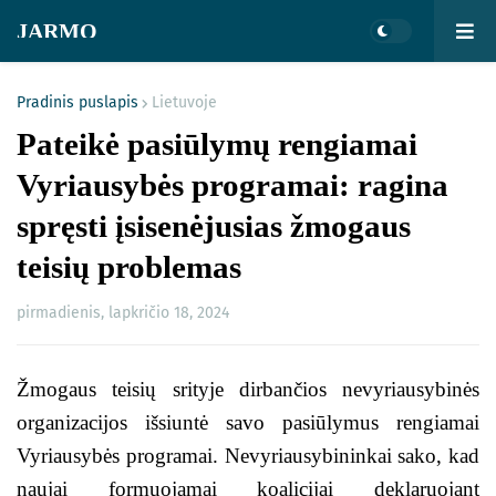
JARMO
Pradinis puslapis
Lietuvoje
Pateikė pasiūlymų rengiamai
Vyriausybės programai: ragina
spręsti įsisenėjusias žmogaus
teisių problemas
pirmadienis, lapkričio 18, 2024
Žmogaus teisių srityje dirbančios nevyriausybinės
organizacijos išsiuntė savo pasiūlymus rengiamai
Vyriausybės programai. Nevyriausybininkai sako, kad
naujai formuojamai koalicijai deklaruojant