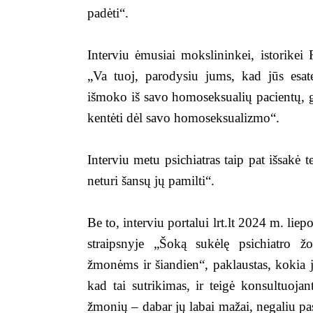
padėti“.
Interviu ėmusiai mokslininkei, istorikei
„Va tuoj, parodysiu jums, kad jūs esate
išmoko iš savo homoseksualių pacientų, 
kentėti dėl savo homoseksualizmo“.
Interviu metu psichiatras taip pat išsakė
neturi šansų jų pamilti“.
Be to, interviu portalui lrt.lt 2024 m. li
straipsnyje „Šoką sukėlę psichiatro 
žmonėms ir šiandien“, paklaustas, kokia
kad tai sutrikimas, ir teigė konsultuoj
žmonių – dabar jų labai mažai, negaliu p