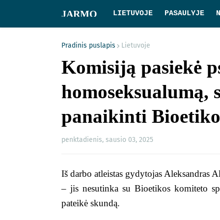
JARMO
LIETUVOJE
PASAULYJE
Pradinis puslapis
Lietuvoje
Komisiją pasiekė p
homoseksualumą, s
panaikinti Bioetik
penktadienis, sausio 03, 2025
Iš darbo atleistas gydytojas Aleksandras 
– jis nesutinka su Bioetikos komiteto sp
pateikė skundą.