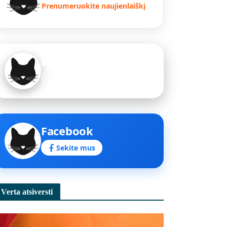
Prenumeruokite naujienlaiškį
Instagram
Sekite mus
Facebook
Sekite mus
Verta atsiversti