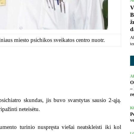
A
V
B
ž
d
Ak
niaus miesto psichikos sveikatos centro nuotr.
te
A
O
– 
r
sichiatro skundas, jis buvo svarstytas sausio 2-ąją.
K
pažinti neteisėtu.
P
v
ento turinio nuspręsta viešai neatskleisti iki kol
L