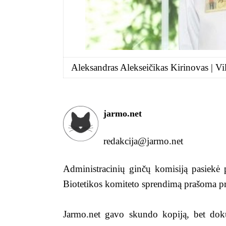
Aleksandras Alekseičikas Kirinovas | Vil
jarmo.net
redakcija@jarmo.net
Administracinių ginčų komisiją pasiekė p
Biotetikos komiteto sprendimą prašoma pri
Jarmo.net gavo skundo kopiją, bet dokum