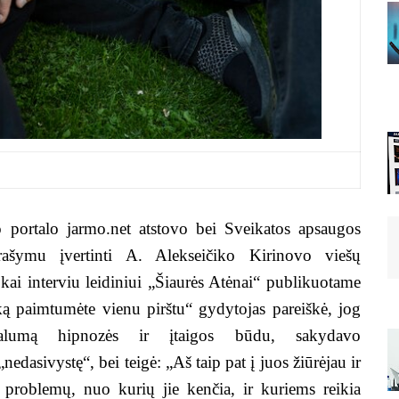
 portalo jarmo.net atstovo bei Sveikatos apsaugos
rašymu įvertinti A. Alekseičiko Kirinovo viešų
 kai interviu leidiniui „Šiaurės Atėnai“ publikuotame
ką paimtumėte vienu pirštu“ gydytojas pareiškė, jog
ualumą hipnozės ir įtaigos būdu, sakydavo
dasivystę“, bei teigė: „Aš taip pat į juos žiūrėjau ir
i problemų, nuo kurių jie kenčia, ir kuriems reikia