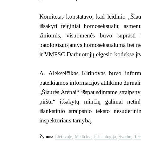
Komitetas konstatavo, kad leidinio „Šiaurė
išsakyti teiginiai homoseksualių asmen
žiniomis, visuomenės buvo suprasti 
patologizuojantys homoseksualumą bei nea
ir VMPSC Darbuotojų elgesio kodekse įtvi
A. Alekseičikas Kirinovas buvo informuo
pateikiamos informacijos atitikimo žurnalis
„Šiaurės Atėnai“ išspausdintame straips
pirštu“ išsakytų minčių galimai netin
išankstinio straipsnio teksto nesuderi
inspektoriaus tarnybą.
Žymos:
Lietuvoje
Medicina
Psichologija
Svarbu
Tei