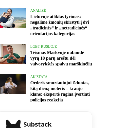
ANALIZĖ
Lietuvoje atliktas tyrimas:
negalime žmonių skirstyti į dvi
„tradicinės“ ir „netradicinės“
orientacijos kategorijas
LGBT RUSIJOJE
Teismas Maskvoje nubaudė
vyrą 10 parų areštu dėl
vaivorykštės spalvų marškinėlių
AKISTATA
Orderis smurtautojui išduotas,
kitą dieną moteris – kraujo
klane: ekspertė ragina įvertinti
policijos reakciją
Substack