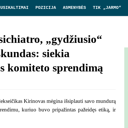
NUSIKALTIMAI
POZICIJA
ASMENYBĖS
TIK „JARMO“
sichiatro, „gydžiusio“
kundas: siekia
os komiteto sprendimą
Alekseičikas Kirinovas mėgina išsiplauti savo mundurą
rendimu, kuriuo buvo pripažintas pažeidęs etiką, ir