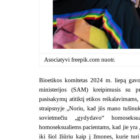
Asociatyvi freepik.com nuotr.
Bioetikos komitetas 2024 m. liepą gavo
ministerijos (SAM) kreipimusis su p
pasisakymų atitiktį etikos reikalavimams,
straipsnyje „Noriu, kad jūs mano tušinu
sovietmečiu „gydydavo“ homoseks
homoseksualiems pacientams, kad jie yra „ne
iki šiol žiūriu kaip į žmones, kurie tur