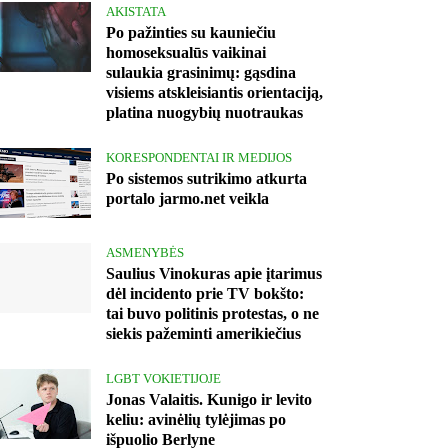
AKISTATA
Po pažinties su kauniečiu
homoseksualūs vaikinai
sulaukia grasinimų: gąsdina
visiems atskleisiantis orientaciją,
platina nuogybių nuotraukas
KORESPONDENTAI IR MEDIJOS
Po sistemos sutrikimo atkurta
portalo jarmo.net veikla
ASMENYBĖS
Saulius Vinokuras apie įtarimus
dėl incidento prie TV bokšto:
tai buvo politinis protestas, o ne
siekis pažeminti amerikiečius
LGBT VOKIETIJOJE
Jonas Valaitis. Kunigo ir levito
keliu: avinėlių tylėjimas po
išpuolio Berlyne