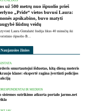
KTUALIJOS
os už 500 metrų nuo išpuolio prieš
erlyno „Pride“ vietos buvusi Laura:
monės apsikabino, buvo matyti
augybė liūdnų veidų
tyvistė Laura Gintalaitė liudija likus 40 minučių iki
roristinio išpuolio B…
Naujausios žinios
KISTATA
rderis smurtautojui išduotas, kitą dieną moteris
kraujo klane: ekspertė ragina įvertinti policijos
eakciją
ORESPONDENTAI IR MEDIJOS
o sistemos sutrikimo atkurta portalo jarmo.net
eikla
GBT JAV