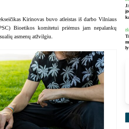
J
į
k
kseičikas Kirinovas buvo atleistas iš darbo Vilniaus
MPSC) Bioetikos komitetui priėmus jam nepalankų
I
ualių asmenų atžvilgiu.
T
m
l