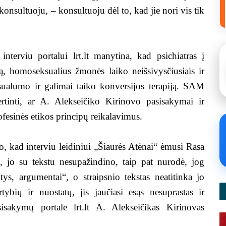
konsultuoju, – konsultuoju dėl to, kad jie nori vis tik
terviu portalui lrt.lt manytina, kad psichiatras į
, homoseksualius žmonės laiko neišsivysčiusiais ir
ualumo ir galimai taiko konversijos terapiją. SAM
rtinti, ar A. Alekseičiko Kirinovo pasisakymai ir
fesinės etikos principų reikalavimus.
o, kad interviu leidiniui „Šiaurės Atėnai“ ėmusi Rasa
į, jo su tekstu nesupažindino, taip pat nurodė, jog
tys, argumentai“, o straipsnio tekstas neatitinka jo
tybių ir nuostatų, jis jaučiasi esąs nesuprastas ir
sisakymų portale lrt.lt A. Alekseičikas Kirinovas