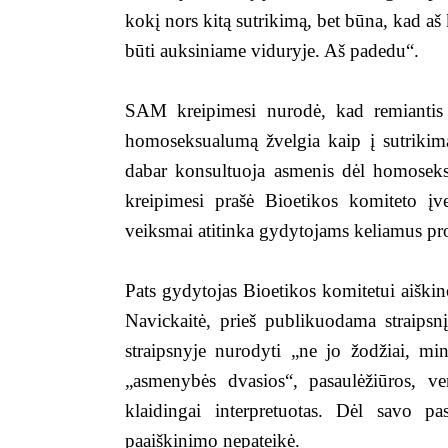
kokį nors kitą sutrikimą, bet būna, kad aš 
būti auksiniame viduryje. Aš padedu“.
SAM kreipimesi nurodė, kad remiantis in
homoseksualumą žvelgia kaip į sutrikimą
dabar konsultuoja asmenis dėl homoseks
kreipimesi prašė Bioetikos komiteto įve
veiksmai atitinka gydytojams keliamus pro
Pats gydytojas Bioetikos komitetui aiškin
Navickaitė, prieš publikuodama straipsn
straipsnyje nurodyti „ne jo žodžiai, min
„asmenybės dvasios“, pasaulėžiūros, ver
klaidingai interpretuotas. Dėl savo pa
paaiškinimo nepateikė.