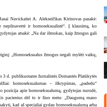
 Rasai Navickaitei A. Alekseičikas Kirinovas pasakė:
 nepilnavertė ir homoseksualistė“. Į klausimą, ko
gydytojas atsakė: „Na dar išmokau, kaip žmogus gali
 teiginį: „Homoseksualus žmogus negali mylėti vaikų,
epos 3 d. publikuotame žurnalistės Domantės Platūkytės
žodžiai: homoseksualumas – iškrypimas, „padedu“
 jo pozicija apie homoseksualumą, gydytojas nurodė,
antis pacientus dėl to ir šiuo metu: „Daugumą mano
asakyti, kad aš specialiai gydau homoseksualumą arba