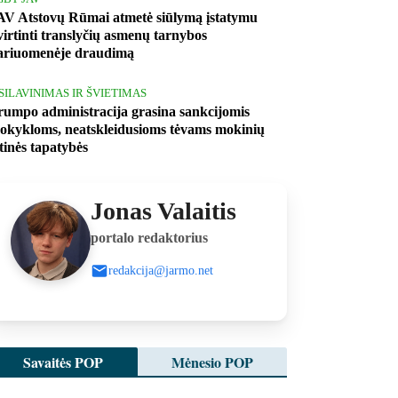
AV Atstovų Rūmai atmetė siūlymą įstatymu
tvirtinti translyčių asmenų tarnybos
ariuomenėje draudimą
ŠSILAVINIMAS IR ŠVIETIMAS
rumpo administracija grasina sankcijomis
okykloms, neatskleidusioms tėvams mokinių
ytinės tapatybės
Jonas Valaitis
portalo redaktorius
redakcija@jarmo.net
Savaitės POP
Mėnesio POP