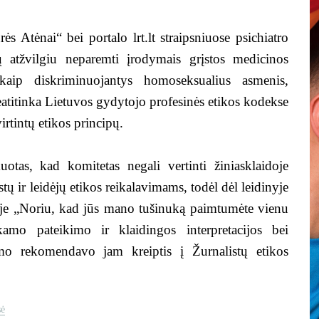
s Atėnai“ bei portalo lrt.lt straipsniuose psichiatro
ų atžvilgiu neparemti įrodymais grįstos medicinos
kaip diskriminuojantys homoseksualius asmenis,
titinka Lietuvos gydytojo profesinės etikos kodekse
rtintų etikos principų.
tas, kad komitetas negali vertinti žiniasklaidoje
tų ir leidėjų etikos reikalavimams, todėl dėl leidinyje
nyje „Noriu, kad jūs mano tušinuką paimtumėte vienu
kamo pateikimo ir klaidingos interpretacijos bei
nimo rekomendavo jam kreiptis į Žurnalistų etikos
sė