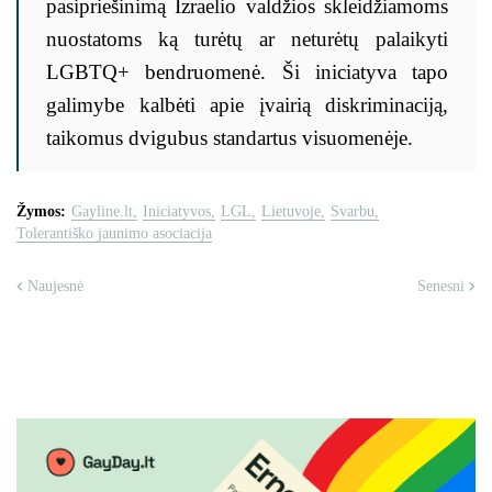
pasipriešinimą Izraelio valdžios skleidžiamoms
nuostatoms ką turėtų ar neturėtų palaikyti
LGBTQ+ bendruomenė. Ši iniciatyva tapo
galimybe kalbėti apie įvairią diskriminaciją,
taikomus dvigubus standartus visuomenėje.
Žymos:
Gayline.lt
Iniciatyvos
LGL
Lietuvoje
Svarbu
Tolerantiško jaunimo asociacija
Naujesnė
Senesni