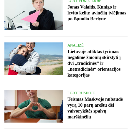
LGBT VOKIETIJOJE
Jonas Valaitis. Kunigo ir
levito keliu: avinėlių tylėjimas
po išpuolio Berlyne
ANALIZĖ
Lietuvoje atliktas tyrimas:
negalime žmonių skirstyti į
dvi „tradicinės“ ir
„netradicinės“ orientacijos
kategorijas
LGBT RUSIJOJE
Teismas Maskvoje nubaudė
vyrą 10 parų areštu dėl
vaivorykštės spalvų
marškinėlių