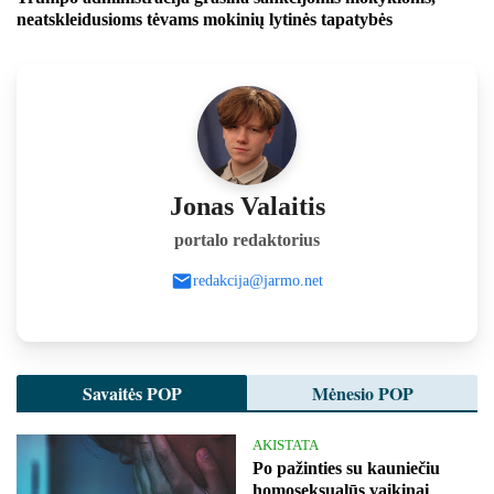
neatskleidusioms tėvams mokinių lytinės tapatybės
Jonas Valaitis
portalo redaktorius
redakcija@jarmo.net
Savaitės POP
Mėnesio POP
AKISTATA
Po pažinties su kauniečiu
homoseksualūs vaikinai