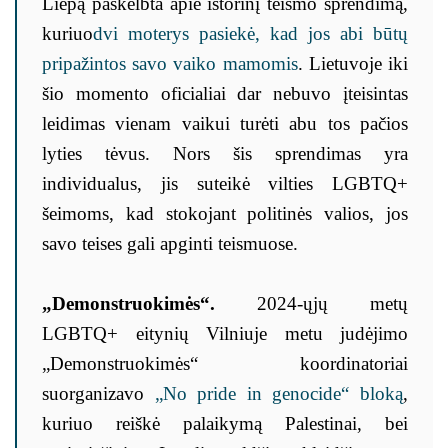
Liepą paskelbta apie istorinį teismo sprendimą,
kuriuo
dvi moterys pasiekė, kad jos abi būtų
pripažintos savo vaiko mamomis
. Lietuvoje iki
šio momento oficialiai dar nebuvo įteisintas
leidimas vienam vaikui turėti abu tos pačios
lyties tėvus. Nors šis sprendimas yra
individualus, jis suteikė vilties LGBTQ+
šeimoms, kad stokojant politinės valios, jos
savo teises gali apginti teismuose.
„Demonstruokimės“.
2024-ųjų metų
LGBTQ+ eitynių Vilniuje metu judėjimo
„Demonstruokimės“ koordinatoriai
suorganizavo
„No pride in genocide“ bloką
,
kuriuo reiškė palaikymą Palestinai, bei