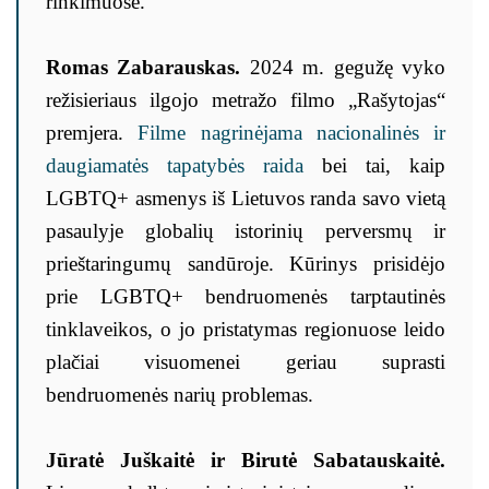
rinkimuose.
Romas Zabarauskas.
2024 m. gegužę vyko
režisieriaus ilgojo metražo filmo „Rašytojas“
premjera.
Filme nagrinėjama nacionalinės ir
daugiamatės tapatybės raida
bei tai, kaip
LGBTQ+ asmenys iš Lietuvos randa savo vietą
pasaulyje globalių istorinių perversmų ir
prieštaringumų sandūroje. Kūrinys prisidėjo
prie LGBTQ+ bendruomenės tarptautinės
tinklaveikos, o jo pristatymas regionuose leido
plačiai visuomenei geriau suprasti
bendruomenės narių problemas.
Jūratė Juškaitė ir Birutė Sabatauskaitė.