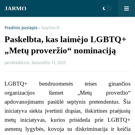
JARMO
Pradinis puslapis
Gayline.lt
Paskelbta, kas laimėjo LGBTQ+
„Metų proveržio“ nominaciją
penktadienis, balandžio 11, 2025
LGBTQ+ bendruomenės teises ginančios
organizacijos šiemet „Metų proveržio“
apdovanojimams pasiūlė septynis pretendentus. Šia
iniciatyva siekta įvertinti drąsias, išskirtines praėjusių
metų iniciatyvas, kurios prisideda prie LGBTQ+
asmenų lygybės, kovoja su diskriminacija ir keičia