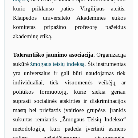
kurio priklauso paties Virgilijaus ateitis.
Klaipėdos universiteto Akademinės etikos
komitetas pripažino profesorę pažeidus
akademinę etiką.
Tolerantiško jaunimo asociacija.
Organizacija
sukūrė
žmogaus teisių indeksą
. Šis instrumentas
yra universalus ir gali būti naudojamas tiek
individualiai, tiek visuomenės veikėjų ar
politikos formuotojų, kurie siekia geriau
suprasti socialinės atskirties ir diskriminacijos
mastą bei priežastis įvairiose grupėse. Įrankis
sukurtas remiantis „Žmogaus Teisių Indekso“
metodologija, kuri padeda įvertinti asmens
galimą pažeidžiamumą visuomenėje,