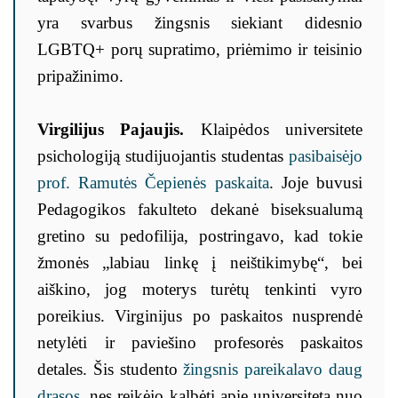
yra svarbus žingsnis siekiant didesnio
LGBTQ+ porų supratimo, priėmimo ir teisinio
pripažinimo.
Virgilijus Pajaujis.
Klaipėdos universitete
psichologiją studijuojantis studentas
pasibaisėjo
prof. Ramutės Čepienės paskaita
. Joje buvusi
Pedagogikos fakulteto dekanė biseksualumą
gretino su pedofilija, postringavo, kad tokie
žmonės „labiau linkę į neištikimybę“, bei
aiškino, jog moterys turėtų tenkinti vyro
poreikius. Virginijus po paskaitos nusprendė
netylėti ir paviešino profesorės paskaitos
detales. Šis studento
žingsnis pareikalavo daug
drąsos
, nes reikėjo kalbėti apie universitetą nuo