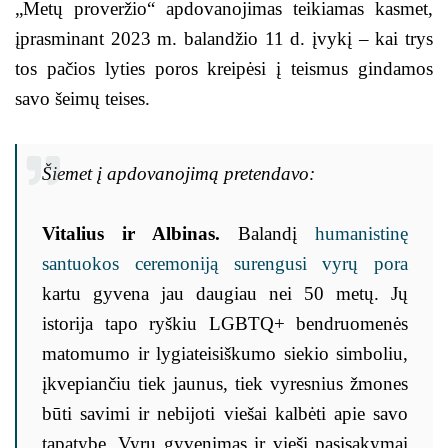
„Metų proveržio“ apdovanojimas teikiamas kasmet,
įprasminant 2023 m. balandžio 11 d. įvykį – kai trys
tos pačios lyties poros kreipėsi į teismus gindamos
savo šeimų teises.
Šiemet į apdovanojimą pretendavo:
Vitalius ir Albinas.
Balandį
humanistinę
santuokos ceremoniją surengusi vyrų pora
kartu gyvena jau daugiau nei 50 metų. Jų
istorija tapo ryškiu LGBTQ+ bendruomenės
matomumo ir lygiateisiškumo siekio simboliu,
įkvepiančiu tiek jaunus, tiek vyresnius žmones
būti savimi ir nebijoti viešai kalbėti apie savo
tapatybę. Vyrų gyvenimas ir vieši pasisakymai