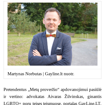
Martynas Norbutas | Gayline.lt nuotr.
Pretendentus „Metų proveržio“ apdovanojimui pasiūlė
ir vertino: advokatas Aivaras Žilvinskas, ginantis
LGBTQ+ porų teises teismuose, portalas GayLine.LT,