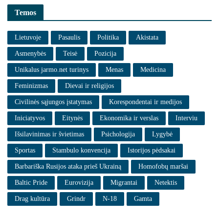
Temos
Lietuvoje
Pasaulis
Politika
Akistata
Asmenybės
Teisė
Pozicija
Unikalus jarmo.net turinys
Menas
Medicina
Feminizmas
Dievai ir religijos
Civilinės sąjungos įstatymas
Korespondentai ir medijos
Iniciatyvos
Eitynės
Ekonomika ir verslas
Interviu
Išsilavinimas ir švietimas
Psichologija
Lygybė
Sportas
Stambulo konvencija
Istorijos pėdsakai
Barbariška Rusijos ataka prieš Ukrainą
Homofobų maršai
Baltic Pride
Eurovizija
Migrantai
Netektis
Drag kultūra
Grindr
N-18
Gamta