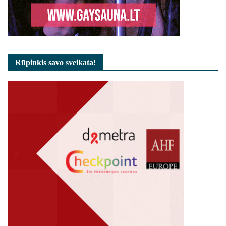
Rūpinkis savo sveikata!