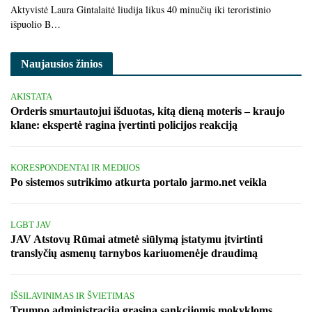
Aktyvistė Laura Gintalaitė liudija likus 40 minučių iki teroristinio
išpuolio B…
Naujausios žinios
AKISTATA
Orderis smurtautojui išduotas, kitą dieną moteris – kraujo
klane: ekspertė ragina įvertinti policijos reakciją
KORESPONDENTAI IR MEDIJOS
Po sistemos sutrikimo atkurta portalo jarmo.net veikla
LGBT JAV
JAV Atstovų Rūmai atmetė siūlymą įstatymu įtvirtinti
translyčių asmenų tarnybos kariuomenėje draudimą
IŠSILAVINIMAS IR ŠVIETIMAS
Trumpo administracija grasina sankcijomis mokykloms,