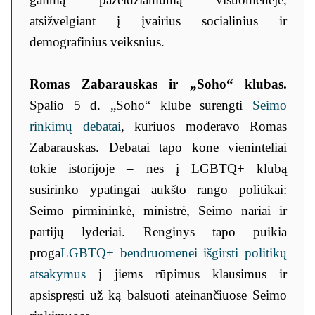
atsižvelgiant į įvairius socialinius ir
demografinius veiksnius.
Romas Zabarauskas ir „Soho“ klubas.
Spalio 5 d. „Soho“ klube surengti
Seimo
rinkimų debatai
, kuriuos moderavo Romas
Zabarauskas. Debatai tapo kone vieninteliai
tokie istorijoje – nes į LGBTQ+ klubą
susirinko ypatingai aukšto rango politikai:
Seimo pirmininkė, ministrė, Seimo nariai ir
partijų lyderiai. Renginys tapo puikia
proga
LGBTQ+ bendruomenei išgirsti politikų
atsakymus
į jiems rūpimus klausimus ir
apsispręsti už ką balsuoti ateinančiuose Seimo