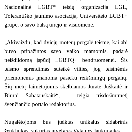
Nacionalinė LGBT* teisių organizacija LGL,
Tolerantiško jaunimo asociacija, Universiteto LGBT+
grupė, o savo balsą turėjo ir visuomenė.
„Akivaizdu, kad dviejų moterų pergalė teisme, kai abi
buvo pripažintos savo vaiko mamomis, padarė
neišdildomą įspūdį LGBTQ+ bendruomenei. Šis
teismo sprendimas suteikė vilties, jog teisinėmis
priemonėmis įmanoma pasiekti reikšmingų pergalių.
Šių metų laimėtojomis skelbiamos Jūratė Juškaitė ir
Birutė Sabatauskaitė“, – teigia trisdešimtmetį
švenčiančio portalo redaktorius.
Nugalėtojoms bus įteiktas unikalus sidabrinis
ženkliukas, sukurtas juvelyrės Vytautės Jankūnaitės.