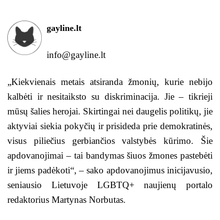
gayline.lt
info@gayline.lt
„Kiekvienais metais atsiranda žmonių, kurie nebijo
kalbėti ir nesitaiksto su diskriminacija. Jie – tikrieji
mūsų šalies herojai. Skirtingai nei daugelis politikų, jie
aktyviai siekia pokyčių ir prisideda prie demokratinės,
visus piliečius gerbiančios valstybės kūrimo. Šie
apdovanojimai – tai bandymas šiuos žmones pastebėti
ir jiems padėkoti“, – sako apdovanojimus inicijavusio,
seniausio Lietuvoje LGBTQ+ naujienų portalo
redaktorius Martynas Norbutas.