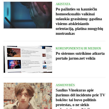
AKISTATA
Po pažinties su kauniečiu
homoseksualūs vaikinai
sulaukia grasinimų: gąsdina
visiems atskleisiantis
orientaciją, platina nuogybių
nuotraukas
KORESPONDENTAI IR MEDIJOS
Po sistemos sutrikimo atkurta
portalo jarmo.net veikla
ASMENYBĖS
Saulius Vinokuras apie
įtarimus dėl incidento prie TV
bokšto: tai buvo politinis
protestas, o ne siekis