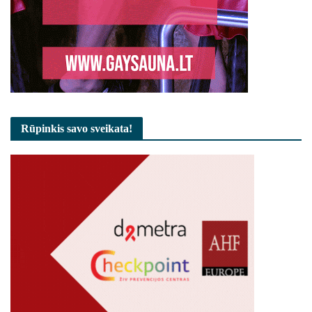
Rūpinkis savo sveikata!