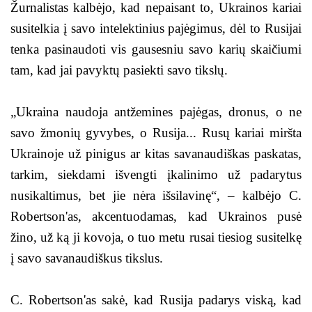
Žurnalistas kalbėjo, kad nepaisant to, Ukrainos kariai
susitelkia į savo intelektinius pajėgimus, dėl to Rusijai
tenka pasinaudoti vis gausesniu savo karių skaičiumi
tam, kad jai pavyktų pasiekti savo tikslų.
„Ukraina naudoja antžemines pajėgas, dronus, o ne
savo žmonių gyvybes, o Rusija... Rusų kariai miršta
Ukrainoje už pinigus ar kitas savanaudiškas paskatas,
tarkim, siekdami išvengti įkalinimo už padarytus
nusikaltimus, bet jie nėra išsilavinę“, – kalbėjo C.
Robertson'as, akcentuodamas, kad Ukrainos pusė
žino, už ką ji kovoja, o tuo metu rusai tiesiog susitelkę
į savo savanaudiškus tikslus.
C. Robertson'as sakė, kad Rusija padarys viską, kad