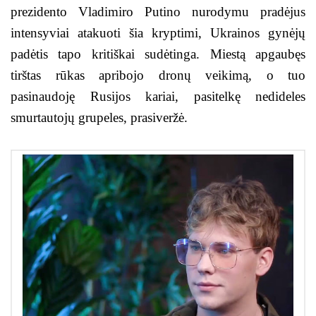
prezidento Vladimiro Putino nurodymu pradėjus
intensyviai atakuoti šia kryptimi, Ukrainos gynėjų
padėtis tapo kritiškai sudėtinga. Miestą apgaubęs
tirštas rūkas apribojo dronų veikimą, o tuo
pasinaudoję Rusijos kariai, pasitelkę nedideles
smurtautojų grupeles, prasiveržė.