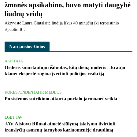
žmonės apsikabino, buvo matyti daugybė
liūdnų veidų
Aktyvistė Laura Gintalaitė liudija likus 40 minučių iki teroristinio
išpuolio B…
Naujausios žinios
AKISTATA
Orderis smurtautojui išduotas, kitą dieną moteris – kraujo
klane: ekspertė ragina įvertinti policijos reakciją
KORESPONDENTAI IR MEDIJOS
Po sistemos sutrikimo atkurta portalo jarmo.net veikla
LGBT JAV
JAV Atstovų Rūmai atmetė siūlymą įstatymu įtvirtinti
translyčių asmenų tarnybos kariuomenėje draudimą