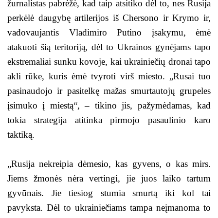
žurnalistas pabrėžė, kad taip atsitiko dėl to, nes Rusija
perkėlė daugybę artilerijos iš Chersono ir Krymo ir,
vadovaujantis Vladimiro Putino įsakymu, ėmė
atakuoti šią teritoriją, dėl to Ukrainos gynėjams tapo
ekstremaliai sunku kovoje, kai ukrainiečių dronai tapo
akli rūke, kuris ėmė tvyroti virš miesto. „Rusai tuo
pasinaudojo ir pasitelkę mažas smurtautojų grupeles
įsimuko į miestą“, – tikino jis, pažymėdamas, kad
tokia strategija atitinka pirmojo pasaulinio karo
taktiką.
„Rusija nekreipia dėmesio, kas gyvens, o kas mirs.
Jiems žmonės nėra vertingi, jie juos laiko tartum
gyvūnais. Jie tiesiog stumia smurtą iki kol tai
pavyksta. Dėl to ukrainiečiams tampa neįmanoma to