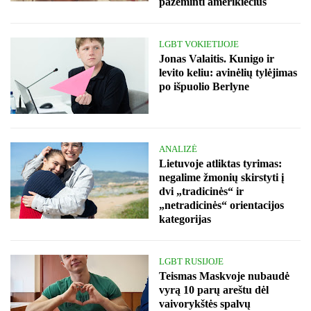
pažeminti amerikiečius
LGBT VOKIETIJOJE
Jonas Valaitis. Kunigo ir
levito keliu: avinėlių tylėjimas
po išpuolio Berlyne
ANALIZĖ
Lietuvoje atliktas tyrimas:
negalime žmonių skirstyti į
dvi „tradicinės“ ir
„netradicinės“ orientacijos
kategorijas
LGBT RUSIJOJE
Teismas Maskvoje nubaudė
vyrą 10 parų areštu dėl
vaivorykštės spalvų