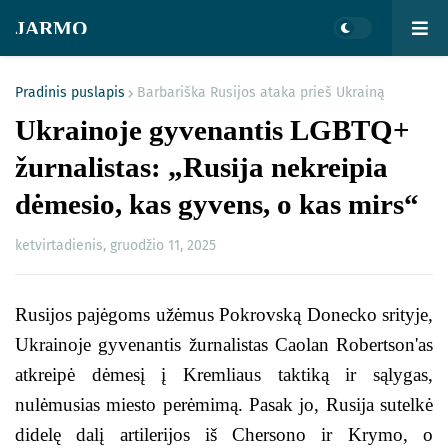
JARMO
Pradinis puslapis
Barbariška Rusijos ataka prieš Ukrainą
Ukrainoje gyvenantis LGBTQ+
žurnalistas: „Rusija nekreipia
dėmesio, kas gyvens, o kas mirs“
ketvirtadienis, gruodžio 11, 2025
Rusijos pajėgoms užėmus Pokrovską Donecko srityje,
Ukrainoje gyvenantis žurnalistas Caolan Robertson'as
atkreipė dėmesį į Kremliaus taktiką ir sąlygas,
nulėmusias miesto perėmimą. Pasak jo, Rusija sutelkė
didelę dalį artilerijos iš Chersono ir Krymo, o