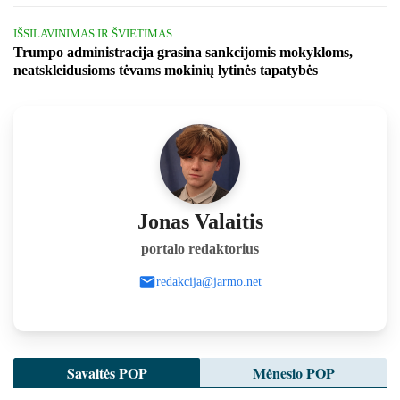
IŠSILAVINIMAS IR ŠVIETIMAS
Trumpo administracija grasina sankcijomis mokykloms,
neatskleidusioms tėvams mokinių lytinės tapatybės
Jonas Valaitis
portalo redaktorius
redakcija@jarmo.net
Savaitės POP
Mėnesio POP