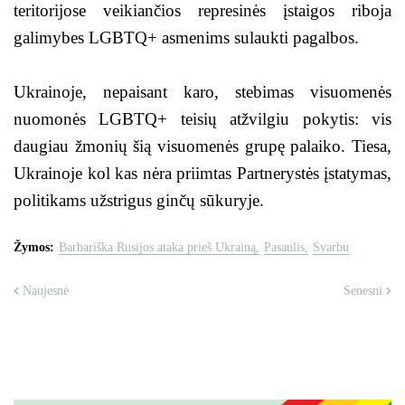
teritorijose veikiančios represinės įstaigos riboja
galimybes LGBTQ+ asmenims sulaukti pagalbos.
Ukrainoje, nepaisant karo, stebimas visuomenės
nuomonės LGBTQ+ teisių atžvilgiu pokytis: vis
daugiau žmonių šią visuomenės grupę palaiko. Tiesa,
Ukrainoje kol kas nėra priimtas Partnerystės įstatymas,
politikams užstrigus ginčų sūkuryje.
Žymos:
Barbariška Rusijos ataka prieš Ukrainą
Pasaulis
Svarbu
Naujesnė
Senesni