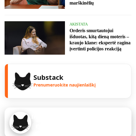
marškinėlių
AKISTATA
Orderis smurtautojui
išduotas, kitą dieną moteris –
kraujo klane: ekspertė ragina
įvertinti policijos reakciją
Substack
Prenumeruokite naujienlaiškį
Instagram
Sekite mus