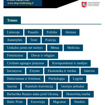
Temos
Lietuvoje
Pasaulis
Politika
Akistata
Asmenybės
Teisė
Pozicija
Unikalus jarmo.net turinys
Menas
Medicina
Feminizmas
Dievai ir religijos
Civilinės sąjungos įstatymas
Korespondentai ir medijos
Iniciatyvos
Eitynės
Ekonomika ir verslas
Interviu
Išsilavinimas ir švietimas
Psichologija
Lygybė
Sportas
Stambulo konvencija
Istorijos pėdsakai
Barbariška Rusijos ataka prieš Ukrainą
Homofobų maršai
Baltic Pride
Eurovizija
Migrantai
Netektis