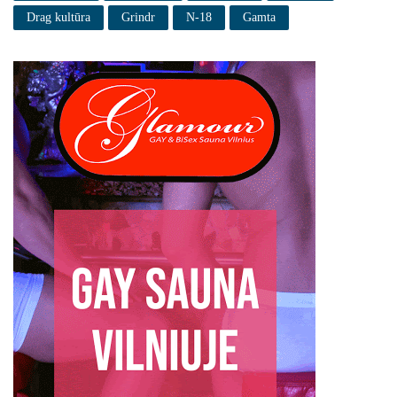
Drag kultūra
Grindr
N-18
Gamta