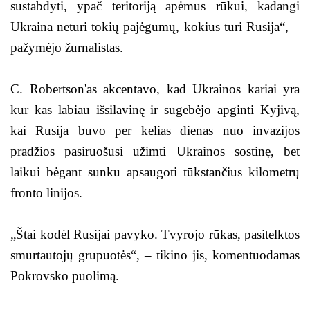
sustabdyti, ypač teritoriją apėmus rūkui, kadangi
Ukraina neturi tokių pajėgumų, kokius turi Rusija“, –
pažymėjo žurnalistas.
C. Robertson'as akcentavo, kad Ukrainos kariai yra
kur kas labiau išsilavinę ir sugebėjo apginti Kyjivą,
kai Rusija buvo per kelias dienas nuo invazijos
pradžios pasiruošusi užimti Ukrainos sostinę, bet
laikui bėgant sunku apsaugoti tūkstančius kilometrų
fronto linijos.
„Štai kodėl Rusijai pavyko. Tvyrojo rūkas, pasitelktos
smurtautojų grupuotės“, – tikino jis, komentuodamas
Pokrovsko puolimą.