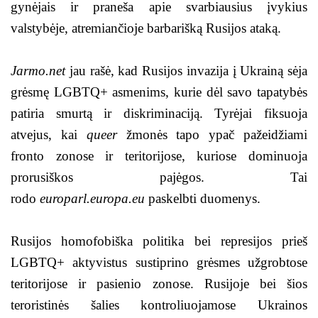
gynėjais ir praneša apie svarbiausius įvykius
valstybėje, atremiančioje barbarišką Rusijos ataką.
Jarmo.net
jau rašė, kad Rusijos invazija į Ukrainą sėja
grėsmę LGBTQ+ asmenims, kurie dėl savo tapatybės
patiria smurtą ir diskriminaciją. Tyrėjai fiksuoja
atvejus, kai
queer
žmonės tapo ypač pažeidžiami
fronto zonose ir teritorijose, kuriose dominuoja
prorusiškos pajėgos. Tai
rodo
europarl.europa.eu
paskelbti duomenys.
Rusijos homofobiška politika bei represijos prieš
LGBTQ+ aktyvistus sustiprino grėsmes užgrobtose
teritorijose ir pasienio zonose. Rusijoje bei šios
teroristinės šalies kontroliuojamose Ukrainos