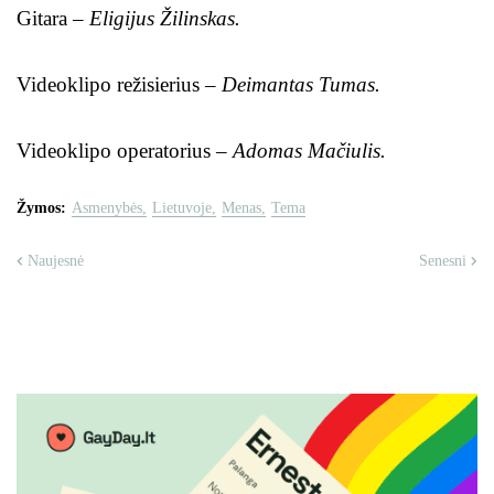
Gitara –
Eligijus Žilinskas.
Videoklipo režisierius –
Deimantas Tumas.
Videoklipo operatorius –
Adomas Mačiulis.
Žymos:
Asmenybės
Lietuvoje
Menas
Tema
Naujesnė
Senesni