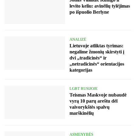
levito keliu: avinėlių tylėjimas
po išpuolio Berlyne
ANALIZĖ
Lietuvoje atliktas tyrimas:
negalime žmonių skirstyti į
dvi „tradicinės“ ir
„netradicinės“ orientacijos
kategorijas
LGBT RUSIJOJE
Teismas Maskvoje nubaudė
vyrą 10 parų areštu dėl
vaivorykštės spalvų
marškinėlių
ASMENYBĖS