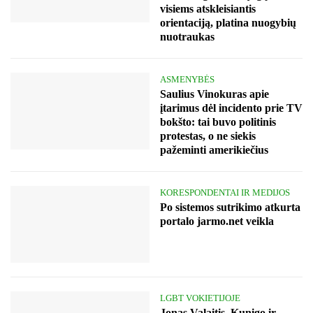
visiems atskleisiantis
orientaciją, platina nuogybių
nuotraukas
ASMENYBĖS
Saulius Vinokuras apie
įtarimus dėl incidento prie TV
bokšto: tai buvo politinis
protestas, o ne siekis
pažeminti amerikiečius
KORESPONDENTAI IR MEDIJOS
Po sistemos sutrikimo atkurta
portalo jarmo.net veikla
LGBT VOKIETIJOJE
Jonas Valaitis. Kunigo ir