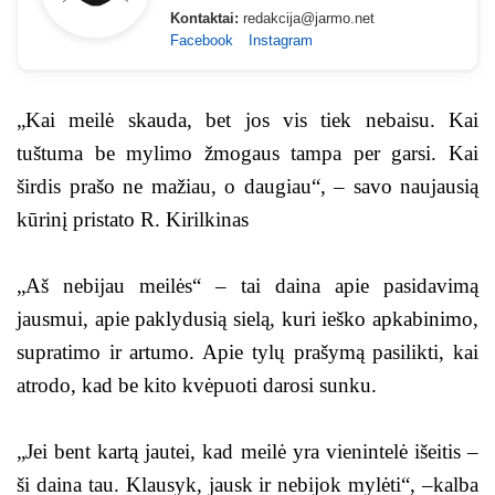
Kontaktai:
redakcija@jarmo.net
Facebook
Instagram
„Kai meilė skauda, bet jos vis tiek nebaisu. Kai
tuštuma be mylimo žmogaus tampa per garsi. Kai
širdis prašo ne mažiau, o daugiau“, – savo naujausią
kūrinį pristato R. Kirilkinas
„Aš nebijau meilės“ – tai daina apie pasidavimą
jausmui, apie paklydusią sielą, kuri ieško apkabinimo,
supratimo ir artumo. Apie tylų prašymą pasilikti, kai
atrodo, kad be kito kvėpuoti darosi sunku.
„Jei bent kartą jautei, kad meilė yra vienintelė išeitis –
ši daina tau. Klausyk, jausk ir nebijok mylėti“, –kalba