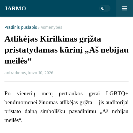
JARMO
Pradinis puslapis
Asmenybės
Atlikėjas Kirilkinas grįžta
pristatydamas kūrinį „Aš nebijau
meilės“
antradienis, kovo 10, 2026
Po vienerių metų pertraukos gerai LGBTQ+
bendruomenei žinomas atlikėjas grįžta – jis auditorijai
pristato dainą simbolišku pavadinimu „Aš nebijau
meilės“.