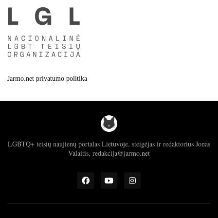
Jarmo.net privatumo politika
LGBTQ+ teisių naujienų portalas Lietuvoje, steigėjas ir redaktorius Jonas
Valaitis, redakcija@jarmo.net