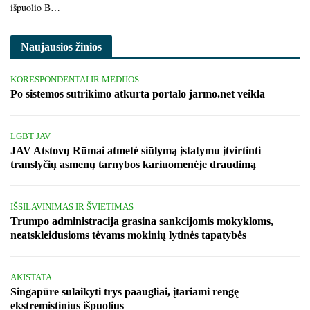
išpuolio B…
Naujausios žinios
KORESPONDENTAI IR MEDIJOS
Po sistemos sutrikimo atkurta portalo jarmo.net veikla
LGBT JAV
JAV Atstovų Rūmai atmetė siūlymą įstatymu įtvirtinti
translyčių asmenų tarnybos kariuomenėje draudimą
IŠSILAVINIMAS IR ŠVIETIMAS
Trumpo administracija grasina sankcijomis mokykloms,
neatskleidusioms tėvams mokinių lytinės tapatybės
AKISTATA
Singapūre sulaikyti trys paaugliai, įtariami rengę
ekstremistinius išpuolius