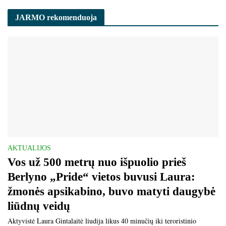
JARMO rekomenduoja
AKTUALIJOS
Vos už 500 metrų nuo išpuolio prieš
Berlyno „Pride“ vietos buvusi Laura:
žmonės apsikabino, buvo matyti daugybė
liūdnų veidų
Aktyvistė Laura Gintalaitė liudija likus 40 minučių iki teroristinio