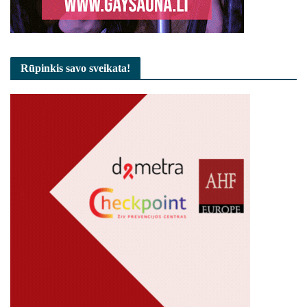
Rūpinkis savo sveikata!