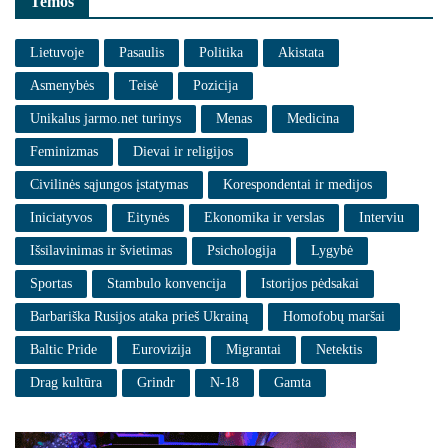
Temos
Lietuvoje
Pasaulis
Politika
Akistata
Asmenybės
Teisė
Pozicija
Unikalus jarmo.net turinys
Menas
Medicina
Feminizmas
Dievai ir religijos
Civilinės sąjungos įstatymas
Korespondentai ir medijos
Iniciatyvos
Eitynės
Ekonomika ir verslas
Interviu
Išsilavinimas ir švietimas
Psichologija
Lygybė
Sportas
Stambulo konvencija
Istorijos pėdsakai
Barbariška Rusijos ataka prieš Ukrainą
Homofobų maršai
Baltic Pride
Eurovizija
Migrantai
Netektis
Drag kultūra
Grindr
N-18
Gamta