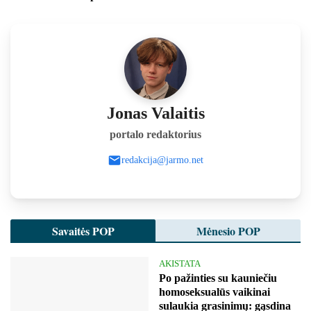
Jonas Valaitis
portalo redaktorius
redakcija@jarmo.net
Savaitės POP
Mėnesio POP
AKISTATA
Po pažinties su kauniečiu
homoseksualūs vaikinai
sulaukia grasinimų: gąsdina