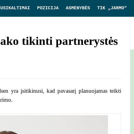
NUSIKALTIMAI
POZICIJA
ASMENYBĖS
TIK „JARMO“
ako tikinti partnerystės
en yra įsitikinusi, kad pavasarį planuojamas teikti
arimo.