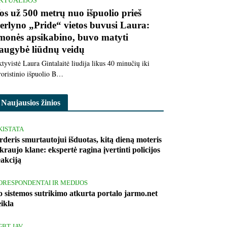
KTUALIJOS
os už 500 metrų nuo išpuolio prieš
erlyno „Pride“ vietos buvusi Laura:
monės apsikabino, buvo matyti
augybė liūdnų veidų
tyvistė Laura Gintalaitė liudija likus 40 minučių iki
roristinio išpuolio B…
Naujausios žinios
KISTATA
rderis smurtautojui išduotas, kitą dieną moteris
kraujo klane: ekspertė ragina įvertinti policijos
eakciją
ORESPONDENTAI IR MEDIJOS
o sistemos sutrikimo atkurta portalo jarmo.net
eikla
GBT JAV