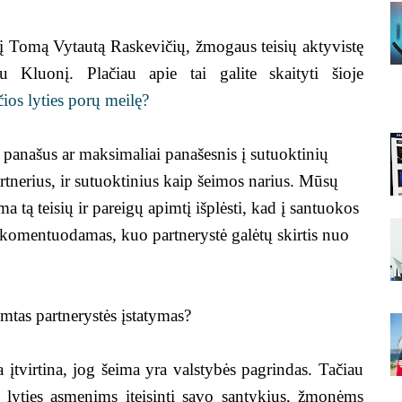
į Tomą Vytautą Raskevičių, žmogaus teisių aktyvistę
u Kluonį. Plačiau apie tai galite skaityti šioje
ios lyties porų meilę?
s panašus ar maksimaliai panašesnis į sutuoktinių
artnerius, ir sutuoktinius kaip šeimos narius. Mūsų
a tą teisių ir pareigų apimtį išplėsti, kad į santuokos
 - komentuodamas, kuo partnerystė galėtų skirtis nuo
tas partnerystės įstatymas?
a įtvirtina, jog šeima yra valstybės pagrindas. Tačiau
s lyties asmenims įteisinti savo santykius, žmonėms