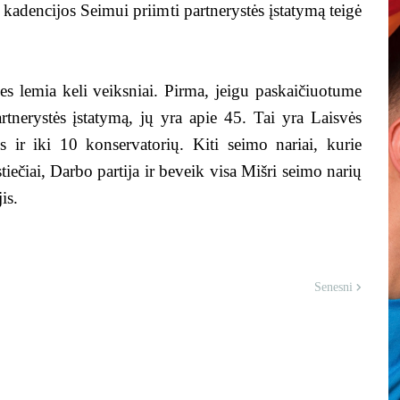
 kadencijos Seimui priimti partnerystės įstatymą teigė
es lemia keli veiksniai. Pirma, jeigu paskaičiuotume
rtnerystės įstatymą, jų yra apie 45. Tai yra Laisvės
is ir iki 10 konservatorių. Kiti seimo nariai, kurie
stiečiai, Darbo partija ir beveik visa Mišri seimo narių
is.
Senesni