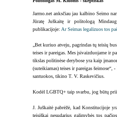
Politologas M. Kluonis - skeptiškas
Jarmo.net anksčiau jau kalbino Seimo nar
Jūratę Juškaitę ir politologą Mindaug
publikacijoje:
Ar Seimas legalizuos tos pač
„Bet kuriuo atveju, pagrindas tų teisių bu
teises ir pareigas. Mes įsivaizduojame ir p
tikslas politinėse derybose yra kaip įmanom
(suteikiamas) teises ir pareigas šeimose“,
santuokos, tikino T. V. Raskevičius.
Kodėl LGBTQ+ taip svarbu, jog būtų priim
J. Juškaitė pabrėžė, kad Konstitucijoje yr
teisiškai nesudarius galimybės tos pačio