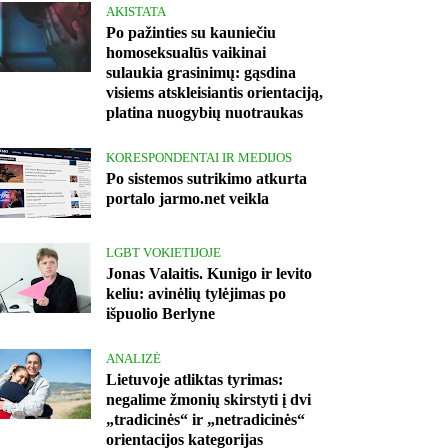
AKISTATA
Po pažinties su kauniečiu
homoseksualūs vaikinai
sulaukia grasinimų: gąsdina
visiems atskleisiantis orientaciją,
platina nuogybių nuotraukas
KORESPONDENTAI IR MEDIJOS
Po sistemos sutrikimo atkurta
portalo jarmo.net veikla
LGBT VOKIETIJOJE
Jonas Valaitis. Kunigo ir levito
keliu: avinėlių tylėjimas po
išpuolio Berlyne
ANALIZĖ
Lietuvoje atliktas tyrimas:
negalime žmonių skirstyti į dvi
„tradicinės“ ir „netradicinės“
orientacijos kategorijas