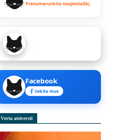
Prenumeruokite naujienlaiškį
Instagram
Sekite mus
Facebook
Sekite mus
Verta atsiversti