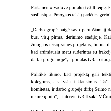
Parlamento vadovė portalui tv3.lt teigė, k
susijusių su žmogaus teisių padėties gerin
„Darbo grupė baigė savo paruošiamąjį dar
bus, visų pirma, derinimo stadijoje. Kai
žmogaus teisių srities projektus, būtina de
kad artimiausiu metu suderintas su frakci
darbų programoje", - portalas tv3.lt cituo
Politikė tikino, kad projektą gali teikt
kolegoms, atsakysiu į klausimus. Tači
komitetas, ir darbo grupėje dirbę Seimo na
neturėtų būti", - interviu tv3.lt sakė V.Čm