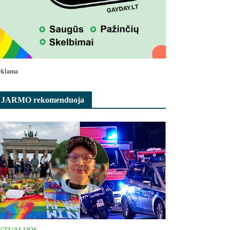
eklama
JARMO rekomenduoja