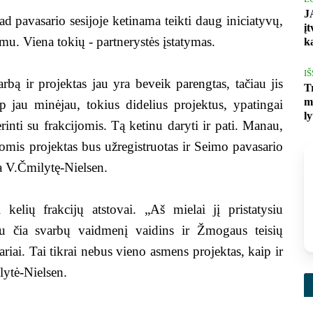
J
ad pavasario sesijoje ketinama teikti daug iniciatyvų,
į
imu. Viena tokių - partnerystės įstatymas.
k
I
bą ir projektas jau yra beveik parengtas, tačiau jis
T
m
p jau minėjau, tokius didelius projektus, ypatingai
l
rinti su frakcijomis. Tą ketinu daryti ir pati. Manau,
jomis projektas bus užregistruotas ir Seimo pavasario
ja V.Čmilytę-Nielsen.
i kelių frakcijų atstovai. „Aš mielai jį pristatysiu
au čia svarbų vaidmenį vaidins ir Žmogaus teisių
riai. Tai tikrai nebus vieno asmens projektas, kaip ir
ilytė-Nielsen.