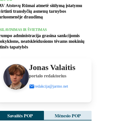
AV Atstovų Rūmai atmetė siūlymą įstatymu
tvirtinti translyčių asmenų tarnybos
ariuomenėje draudimą
ŠSILAVINIMAS IR ŠVIETIMAS
rumpo administracija grasina sankcijomis
okykloms, neatskleidusioms tėvams mokinių
ytinės tapatybės
Jonas Valaitis
portalo redaktorius
redakcija@jarmo.net
Savaitės POP
Mėnesio POP