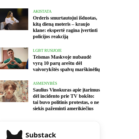
AKISTATA
Orderis smurtautojui išduotas,
kitą dieną moteris – kraujo
klane: ekspertė ragina įvertinti
policijos reakciją
LGBT RUSIJOJE
Teismas Maskvoje nubaudė
vyrą 10 parų areštu dėl
vaivorykštės spalvų marškinėlių
ASMENYBĖS
Saulius Vinokuras apie įtarimus
dėl incidento prie TV bokšto:
tai buvo politinis protestas, o ne
siekis pažeminti amerikiečius
Substack