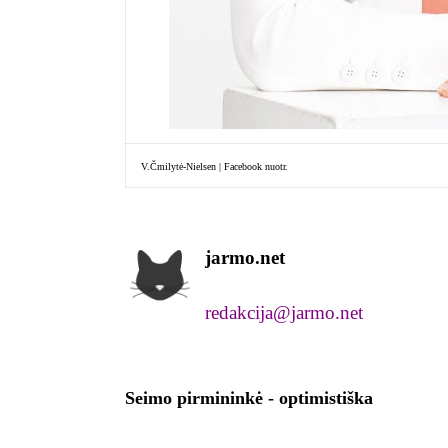
V.Čmilytė-Nielsen | Facebook nuotr.
jarmo.net
redakcija@jarmo.net
Seimo pirmininkė - optimistiška