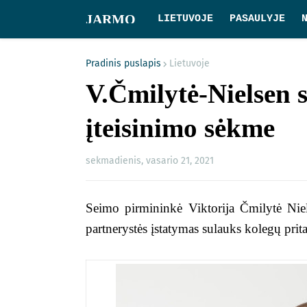
JARMO
LIETUVOJE
PASAULYJE
Pradinis puslapis
Lietuvoje
V.Čmilytė-Nielsen s
įteisinimo sėkme
sekmadienis, vasario 21, 2021
Seimo pirmininkė Viktorija Čmilytė Niels
partnerystės įstatymas sulauks kolegų prit