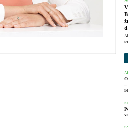
A
V
B
ž
d
Ak
te
A
O
– 
r
K
P
v
L