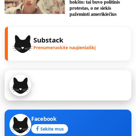
bokšto: tai buvo politinis
protestas, o ne siekis
pažeminti amerikiečius
Substack
Prenumeruokite naujienlaiškį
Instagram
Sekite mus
Facebook
Sekite mus