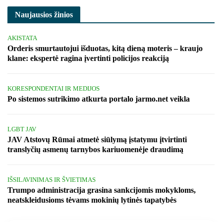
Naujausios žinios
AKISTATA
Orderis smurtautojui išduotas, kitą dieną moteris – kraujo
klane: ekspertė ragina įvertinti policijos reakciją
KORESPONDENTAI IR MEDIJOS
Po sistemos sutrikimo atkurta portalo jarmo.net veikla
LGBT JAV
JAV Atstovų Rūmai atmetė siūlymą įstatymu įtvirtinti
translyčių asmenų tarnybos kariuomenėje draudimą
IŠSILAVINIMAS IR ŠVIETIMAS
Trumpo administracija grasina sankcijomis mokykloms,
neatskleidusioms tėvams mokinių lytinės tapatybės