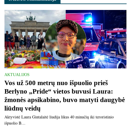
AKTUALIJOS
Vos už 500 metrų nuo išpuolio prieš
Berlyno „Pride“ vietos buvusi Laura:
žmonės apsikabino, buvo matyti daugybė
liūdnų veidų
Aktyvistė Laura Gintalaitė liudija likus 40 minučių iki teroristinio
išpuolio B…