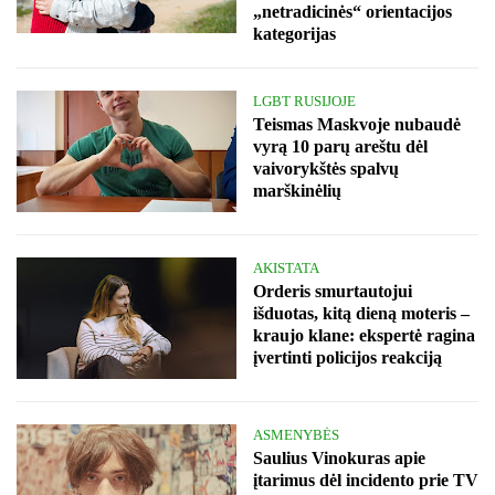
„netradicinės“ orientacijos
kategorijas
LGBT RUSIJOJE
Teismas Maskvoje nubaudė
vyrą 10 parų areštu dėl
vaivorykštės spalvų
marškinėlių
AKISTATA
Orderis smurtautojui
išduotas, kitą dieną moteris –
kraujo klane: ekspertė ragina
įvertinti policijos reakciją
ASMENYBĖS
Saulius Vinokuras apie
įtarimus dėl incidento prie TV