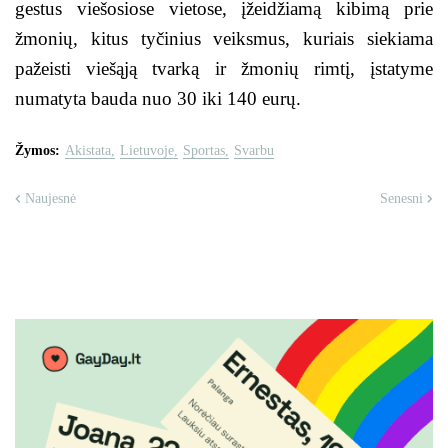
gestus viešosiose vietose, įžeidžiamą kibimą prie
žmonių, kitus tyčinius veiksmus, kuriais siekiama
pažeisti viešąją tvarką ir žmonių rimtį, įstatyme
numatyta bauda nuo 30 iki 140 eurų.
Žymos:
Akistata
Lietuvoje
Sportas
Svarbu
Naujesnė
Senesni