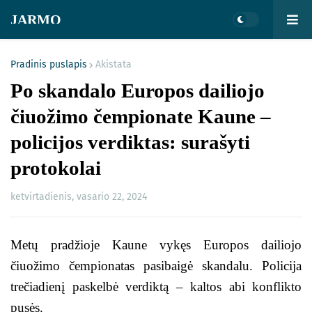
JARMO
Pradinis puslapis
Akistata
Po skandalo Europos dailiojo
čiuožimo čempionate Kaune –
policijos verdiktas: surašyti
protokolai
ketvirtadienis, vasario 22, 2024
Metų pradžioje Kaune vykęs Europos dailiojo
čiuožimo čempionatas pasibaigė skandalu. Policija
trečiadienį paskelbė verdiktą – kaltos abi konflikto
pusės.