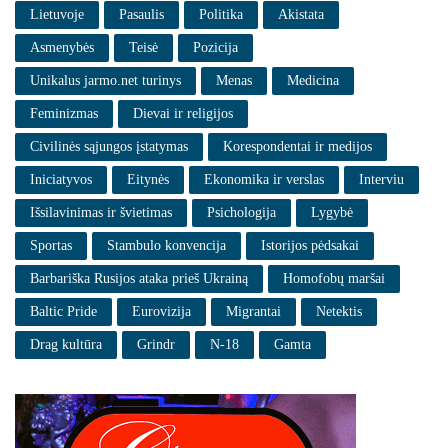
Lietuvoje
Pasaulis
Politika
Akistata
Asmenybės
Teisė
Pozicija
Unikalus jarmo.net turinys
Menas
Medicina
Feminizmas
Dievai ir religijos
Civilinės sąjungos įstatymas
Korespondentai ir medijos
Iniciatyvos
Eitynės
Ekonomika ir verslas
Interviu
Išsilavinimas ir švietimas
Psichologija
Lygybė
Sportas
Stambulo konvencija
Istorijos pėdsakai
Barbariška Rusijos ataka prieš Ukrainą
Homofobų maršai
Baltic Pride
Eurovizija
Migrantai
Netektis
Drag kultūra
Grindr
N-18
Gamta