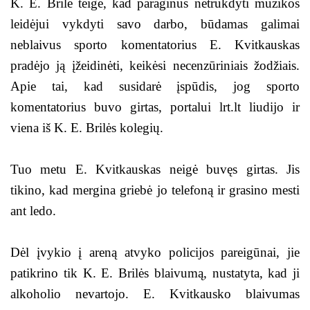
K. E. Brilė teigė, kad paraginus netrukdyti muzikos
leidėjui vykdyti savo darbo, būdamas galimai
neblaivus sporto komentatorius E. Kvitkauskas
pradėjo ją įžeidinėti, keikėsi necenzūriniais žodžiais.
Apie tai, kad susidarė įspūdis, jog sporto
komentatorius buvo girtas, portalui lrt.lt liudijo ir
viena iš K. E. Brilės kolegių.
Tuo metu E. Kvitkauskas neigė buvęs girtas. Jis
tikino, kad mergina griebė jo telefoną ir grasino mesti
ant ledo.
Dėl įvykio į areną atvyko policijos pareigūnai, jie
patikrino tik K. E. Brilės blaivumą, nustatyta, kad ji
alkoholio nevartojo. E. Kvitkausko blaivumas