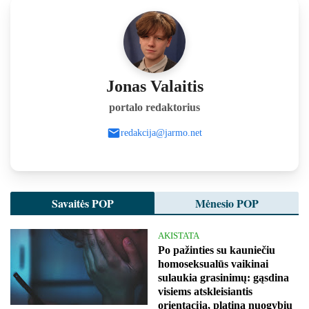
Jonas Valaitis
portalo redaktorius
redakcija@jarmo.net
Savaitės POP
Mėnesio POP
AKISTATA
Po pažinties su kauniečiu
homoseksualūs vaikinai
sulaukia grasinimų: gąsdina
visiems atskleisiantis
orientaciją, platina nuogybių