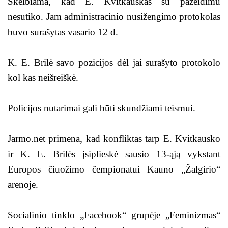
Skelbiama, kad E. Kvitkauskas su pažeidimu
nesutiko. Jam administracinio nusižengimo protokolas
buvo surašytas vasario 12 d.
K. E. Brilė savo pozicijos dėl jai surašyto protokolo
kol kas neišreiškė.
Policijos nutarimai gali būti skundžiami teismui.
Jarmo.net primena, kad konfliktas tarp E. Kvitkausko
ir K. E. Brilės įsiplieskė sausio 13-ąją vykstant
Europos čiuožimo čempionatui Kauno „Žalgirio“
arenoje.
Socialinio tinklo „Facebook“ grupėje „Feminizmas“