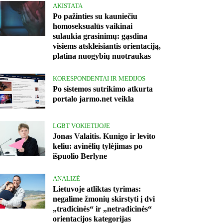
AKISTATA
Po pažinties su kauniečiu
homoseksualūs vaikinai
sulaukia grasinimų: gąsdina
visiems atskleisiantis orientaciją,
platina nuogybių nuotraukas
KORESPONDENTAI IR MEDIJOS
Po sistemos sutrikimo atkurta
portalo jarmo.net veikla
LGBT VOKIETIJOJE
Jonas Valaitis. Kunigo ir levito
keliu: avinėlių tylėjimas po
išpuolio Berlyne
ANALIZĖ
Lietuvoje atliktas tyrimas:
negalime žmonių skirstyti į dvi
„tradicinės“ ir „netradicinės“
orientacijos kategorijas