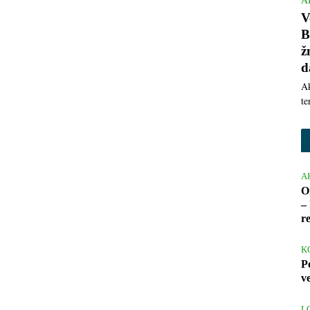
A
V
B
ž
d
Ak
te
A
O
– 
r
K
P
v
L