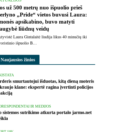
KTUALIJOS
os už 500 metrų nuo išpuolio prieš
erlyno „Pride“ vietos buvusi Laura:
monės apsikabino, buvo matyti
augybė liūdnų veidų
tyvistė Laura Gintalaitė liudija likus 40 minučių iki
roristinio išpuolio B…
Naujausios žinios
KISTATA
rderis smurtautojui išduotas, kitą dieną moteris
kraujo klane: ekspertė ragina įvertinti policijos
eakciją
ORESPONDENTAI IR MEDIJOS
o sistemos sutrikimo atkurta portalo jarmo.net
eikla
GBT JAV