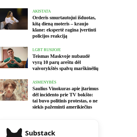
AKISTATA
Orderis smurtautojui išduotas,
kitą dieną moteris – kraujo
klane: ekspertė ragina įvertinti
policijos reakciją
LGBT RUSIJOJE
Teismas Maskvoje nubaudė
vyrą 10 parų areštu dėl
vaivorykštės spalvų marškinėlių
ASMENYBĖS
Saulius Vinokuras apie įtarimus
dėl incidento prie TV bokšto:
tai buvo politinis protestas, o ne
siekis pažeminti amerikiečius
Substack