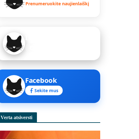
Prenumeruokite naujienlaiškį
Instagram
Sekite mus
Facebook
Sekite mus
Verta atsiversti