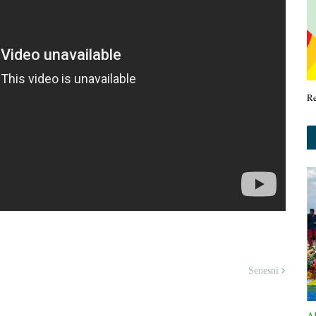
R
Senesni