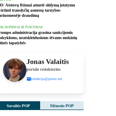
AV Atstovų Rūmai atmetė siūlymą įstatymu
tvirtinti translyčių asmenų tarnybos
ariuomenėje draudimą
ŠSILAVINIMAS IR ŠVIETIMAS
rumpo administracija grasina sankcijomis
okykloms, neatskleidusioms tėvams mokinių
ytinės tapatybės
Jonas Valaitis
portalo redaktorius
redakcija@jarmo.net
Savaitės POP
Mėnesio POP