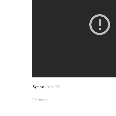
Žymos:
Jarmo TV
Naujesnė