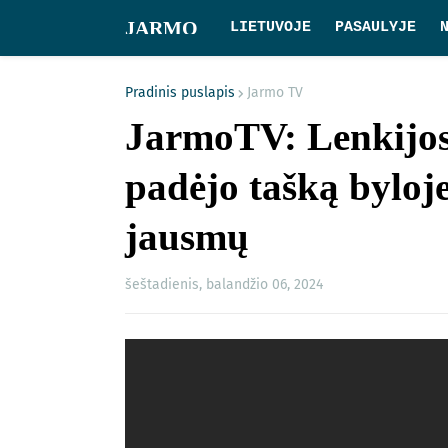
JARMO
LIETUVOJE
PASAULYJE
Pradinis puslapis
Jarmo TV
JarmoTV: Lenkijos
padėjo tašką byloje 
jausmų
šeštadienis, balandžio 06, 2024