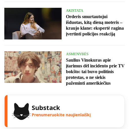
AKISTATA
Orderis smurtautojui
išduotas, kitą dieną moteris –
kraujo klane: ekspertė ragina
įvertinti policijos reakciją
ASMENYBĖS
Saulius Vinokuras apie
įtarimus dėl incidento prie TV
bokšto: tai buvo politinis
protestas, o ne siekis
pažeminti amerikiečius
Substack
Prenumeruokite naujienlaiškį