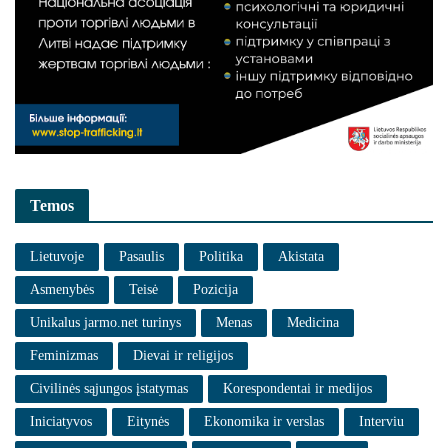
Temos
Lietuvoje
Pasaulis
Politika
Akistata
Asmenybės
Teisė
Pozicija
Unikalus jarmo.net turinys
Menas
Medicina
Feminizmas
Dievai ir religijos
Civilinės sąjungos įstatymas
Korespondentai ir medijos
Iniciatyvos
Eitynės
Ekonomika ir verslas
Interviu