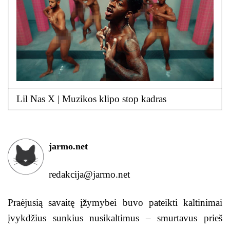
Lil Nas X | Muzikos klipo stop kadras
jarmo.net
redakcija@jarmo.net
Praėjusią savaitę įžymybei buvo pateikti kaltinimai
įvykdžius sunkius nusikaltimus – smurtavus prieš