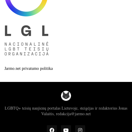
Jarmo.net privatumo politika
LGBTQ+ teisių naujienų portalas Lietuvoje, steigėjas ir redaktorius Jonas
Valaitis, redakcija@jarmo.net