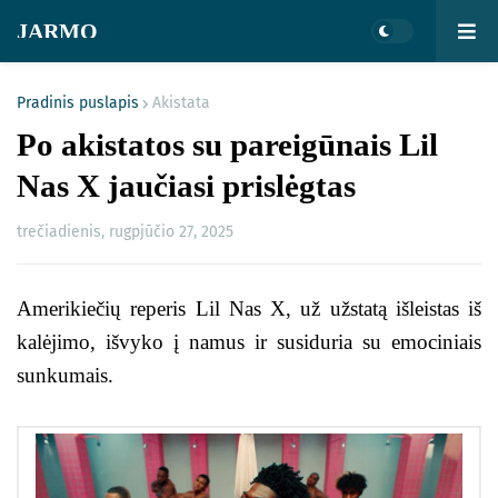
JARMO
Pradinis puslapis
Akistata
Po akistatos su pareigūnais Lil
Nas X jaučiasi prislėgtas
trečiadienis, rugpjūčio 27, 2025
Amerikiečių reperis Lil Nas X, už užstatą išleistas iš
kalėjimo, išvyko į namus ir susiduria su emociniais
sunkumais.