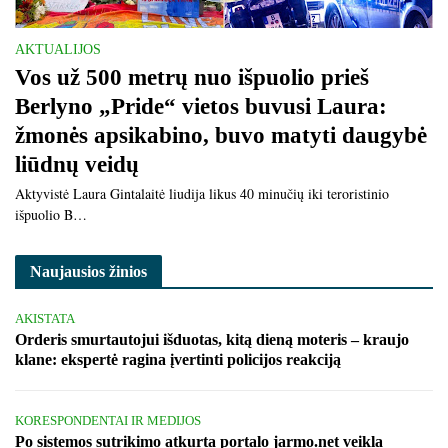
AKTUALIJOS
Vos už 500 metrų nuo išpuolio prieš
Berlyno „Pride“ vietos buvusi Laura:
žmonės apsikabino, buvo matyti daugybė
liūdnų veidų
Aktyvistė Laura Gintalaitė liudija likus 40 minučių iki teroristinio
išpuolio B…
Naujausios žinios
AKISTATA
Orderis smurtautojui išduotas, kitą dieną moteris – kraujo
klane: ekspertė ragina įvertinti policijos reakciją
KORESPONDENTAI IR MEDIJOS
Po sistemos sutrikimo atkurta portalo jarmo.net veikla