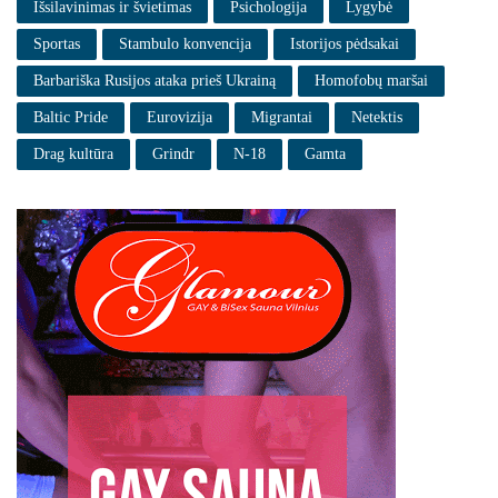
Išsilavinimas ir švietimas
Psichologija
Lygybė
Sportas
Stambulo konvencija
Istorijos pėdsakai
Barbariška Rusijos ataka prieš Ukrainą
Homofobų maršai
Baltic Pride
Eurovizija
Migrantai
Netektis
Drag kultūra
Grindr
N-18
Gamta