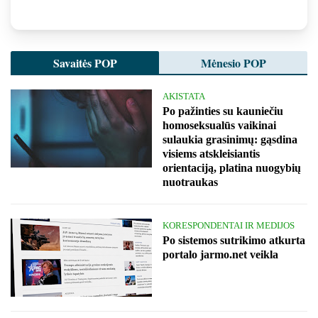
Savaitės POP
Mėnesio POP
AKISTATA
Po pažinties su kauniečiu
homoseksualūs vaikinai
sulaukia grasinimų: gąsdina
visiems atskleisiantis
orientaciją, platina nuogybių
nuotraukas
KORESPONDENTAI IR MEDIJOS
Po sistemos sutrikimo atkurta
portalo jarmo.net veikla