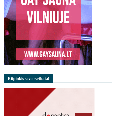
Rūpinkis savo sveikata!