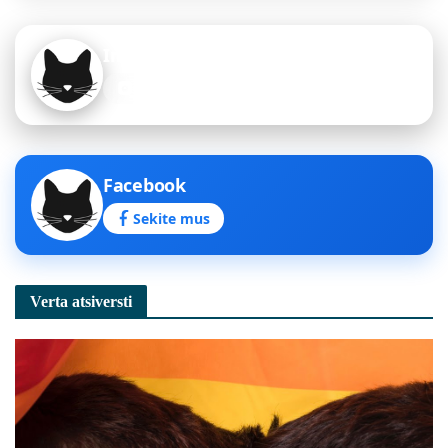
Instagram
Sekite mus
Facebook
Sekite mus
Verta atsiversti