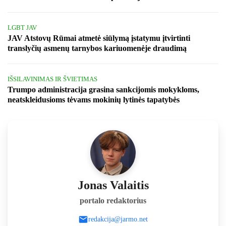
LGBT JAV
JAV Atstovų Rūmai atmetė siūlymą įstatymu įtvirtinti
translyčių asmenų tarnybos kariuomenėje draudimą
IŠSILAVINIMAS IR ŠVIETIMAS
Trumpo administracija grasina sankcijomis mokykloms,
neatskleidusioms tėvams mokinių lytinės tapatybės
Jonas Valaitis
portalo redaktorius
redakcija@jarmo.net