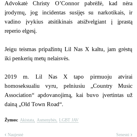
Advokatė Christy O’Connor pabrėžė, kad nėra
įrodymų, jog incidentas susijęs su narkotikais, ir
vadino įvykius atsitikinais atsižvelgiant į įprastą
reperio elgesį.
Jeigu teismas pripažintų Lil Nas X kaltu, jam grėstų
iki penkerių metų nelaisvės.
2019 m. Lil Nas X tapo pirmuoju atvirai
homoseksualiu vyru, pelniusiu „Country Music
Association“ apdovanojimą, kai buvo įvertintas už
dainą „Old Town Road“.
Žymos:
Akistata
Asmenybės
LGBT JAV
Naujesnė
Senesni