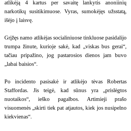
atlikėją 4 kartus per savaitę lankytis anoniinių
narkotikų susitikimuose. Vyras, sumokėjęs užsstatą,
išėjo į laisvę.
Grįžęs namo atlikėjas socialiniuose tinkluose pasidalijo
trumpa žinute, kurioje sakė, kad „viskas bus gerai“,
tačiau pripažino, jog pastarosios dienos jam buvo
„labai baisios“.
Po incidento pasisakė ir atlikėjo tėvas Robertas
Staffordas. Jis teigė, kad sūnus yra „prislėgtos
nuotaikos“, ieško pagalbos. Artimieji prašo
visuomenės „skirti tiek pat atjautos, kiek jos nusipelno
kiekvienas“.