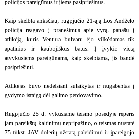
policijos pareigūnus ir jiems pasipriešinus.
Kaip skelbta anksčiau, rugpjūčio 21-ąją Los Andželo
policija reagavo į pranešimus apie vyrą, panašų į
atlikėją, kuris Ventura bulvaru ėjo vilkėdamas tik
apatinius ir kaubojiškus batus. Į įvykio vietą
atvykusiems pareigūnams, kaip skelbiama, jis bandė
pasipriešinti.
Atlikėjas buvo nedelsiant sulaikytas ir nugabentas į
gydymo įstaigą dėl galimo perdovavimo.
Rugpjūčio 25 d. vykusiame teismo posėdyje reperis
jam pareikštų kaltinimų nepripažino, o teismas nustatė
75 tūkst. JAV dolerių užstatą paleidimui ir įpareigojo