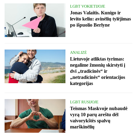
LGBT VOKIETIJOJE
Jonas Valaitis. Kunigo ir
levito keliu: avinėlių tylėjimas
po išpuolio Berlyne
ANALIZĖ
Lietuvoje atliktas tyrimas:
negalime žmonių skirstyti į
dvi „tradicinės“ ir
„netradicinės“ orientacijos
kategorijas
LGBT RUSIJOJE
Teismas Maskvoje nubaudė
vyrą 10 parų areštu dėl
vaivorykštės spalvų
marškinėlių