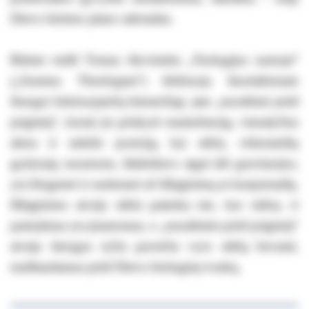
Dievo kūrimo plano sabotažas.
Būtent todėl Tomas Akvinietis „Teologijos sumoje“
(„Summa Theologiae“) išrikiuoja šiuolaikiniam
žmogui šokiruojančią hierarchiją: jam „nuodėmė prieš
prigimtį“, kuriai jis priskyrė masturbaciją, vienalyčius
aktus ir raitelio poziciją, kai sėkla, viduramžių
gydytojų nuomone, ištekėdavo atgal dėl gravitacijos,
yra blogesnė ir sunkesnė už išžaginimą ar kraujomaišą.
Išžaginimo atveju sėkla patenka ten, kur reikia, ir
pastojimas yra įmanomas, o „nuodėmės prieš prigimtį“
atveju žmogus tyčia paverčia vyro sėklą bevaisė,
maištaudamas prieš Dievo biologinę tvarką.