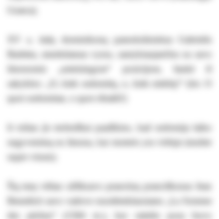
Graeca).
XV a. italų dominikonų pamokslininkas Gabrielis
Barletta, smerkdamas vyrus, santykiaujančius su savo
žmonomis „neteisingose“ pozicijose, šaukė iš
sakyklos: „O, kiek sodomitų, o, kiek niekšų!“ (lot. O
quot sodomitae, o quot ribaldi!)
Ir toliau jis techniškai paaiškino, kad sodomija laiko
sugyvenimą su žmona, kai moteris yra viršuje (mulier
super virum).
Šią tezę vėliau užfiksavo prancūzų pranciškonas Jean
Benedicti savo vadove nuodėmklausiams „La Somme
des péchez“ (1584 m.), kur raitelio poza buvo