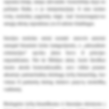
supranta kitaip, tampa akivaizdu: homofobija slypi ne
pačiame Rašte, o jo interpretacijoje. Ir mes turime
tvirtą mokslinį pagrindą teigti, kad homonegatyvus
senųjų tekstų supratimas yra iš anksto klaidingas.
Istorijos mokslas seniai nustatė: senovės autoriai
nemąstė binarinės lyties kategorijomis, o „seksualinės
orientacijos“ sąvoka jiems buvo iš principo
nepasiekiama. Net tie Biblijos aktai, kurie išoriškai
mums atrodo homoseksualūs, savo vidine prasme
atkartojo patriarchalinę skirtingų lyčių hierarchiją, kur
vienas iš partnerių tiesiog imitavo pasyvų moterišką
vaidmenį.
Biologinio lyčių binariškumo ir žmonijos skirstymo į