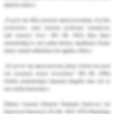
septynis metus.)
„Ὁ μετὰ τῆς ἰδίας γυναικὸς ἀρσενοκοιτήσας, ἔτη δύο
μετανοείτω, τρεῖς κύκλους μετάνοιαν ποιούμενος
καθ’ ἕκαστον ἔτος.“ (PG 88, 1852) (Kas darys
arsenokoitiją su savo paties žmona, tepaštaraus dvejus
metus, kasmet atlikdamas tris atgailos ciklus.)
„Τὸ μέντοι τῆς ἀρσενοκοιτίας μῦσος πολλοὶ καὶ μετὰ
τῶν γυναικῶν αὐτῶν ἐκτελοῦσιν“ (PG 88, 1896)
(Tačiau arsenokoitijos bjaurastį daugelis daro net su
savo pačių žmonomis.)
Šaltinis: Canones Iohannis Nesteutes (Ἰωάννου τοῦ
Νηστευτοῦ Κανόνες), PG 88, 1833–1870 (Patrologia