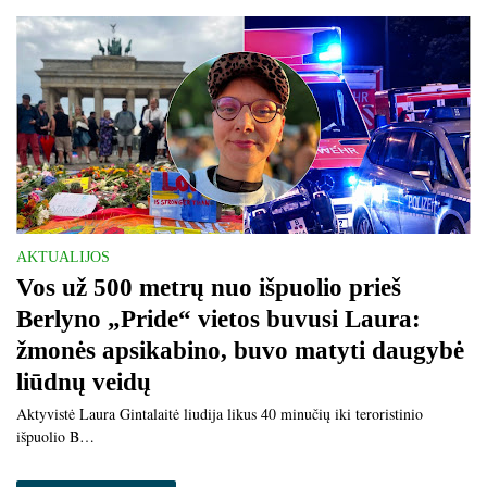
AKTUALIJOS
Vos už 500 metrų nuo išpuolio prieš
Berlyno „Pride“ vietos buvusi Laura:
žmonės apsikabino, buvo matyti daugybė
liūdnų veidų
Aktyvistė Laura Gintalaitė liudija likus 40 minučių iki teroristinio
išpuolio B…