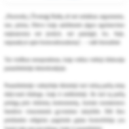
„Nuorodų į Šventąjį Raštą aš net nelaikau argumentu,
nes, pirma, Dievo kaip aukštesnės jėgos egzistavimo
neįmanoma nei įrodyti, nei paneigti, ko, beje,
nepasakysi apie homoseksualumą“, – rašė žurnalistė.
Tai visiškas nesupratimas, kaip veikia viešoji diskusija
pasaulietinėje demokratijoje.
Pasaulietinėje valstybėje tikintieji turi tokią pačią teisę
dalyvauti dialoge, kaip ir netikintieji. Jie turi tą pačią
prieigą prie rinkimų instrumentų, kuriais nustatomos
bendros visuomenės gyvenimo taisyklės. Dėl šios
priežasties religiniu pagrindu grįsta homofobija yra
lygiai taip pat pavojinga, kaip ir pasaulietinė.