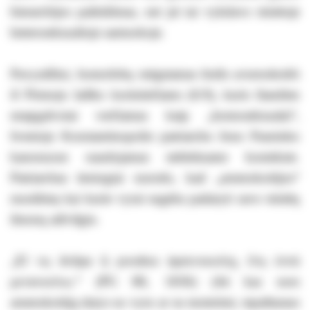
hierarchijos pažeidimas, net jei tai vykdavo teisėtoje
heteroseksualioje santuokoje.
Pavyzdžiui, homofobų mėgstamas žodis
arsenokoitēs
iš Pirmojo laiško korintiečiams (6:9), kuris šiandien
neapgalvotai verčiamas kaip „homoseksualai“,
šventojo Konstantinopolio patriarcho Jono Pasninko
kanonuose naudojamas stebėtiname kontekste.
Patriarchas tiesiogiai nurodo, kad „arsenokoitijos“
nuodėmę kai kurie vyrai sugeba padaryti savo teisėtų
žmonų atžvilgiu.
„Εἴ τις ἄνδρα ἢ γυναῖκα ἀρσενοκοίτῃ, ἔτη ἑπτὰ
μετανοείτω.“ (PG 88, 1836) (Jei kas nors
arsenokoitiją darys su vyru ar su moterimi, tepaštaraus