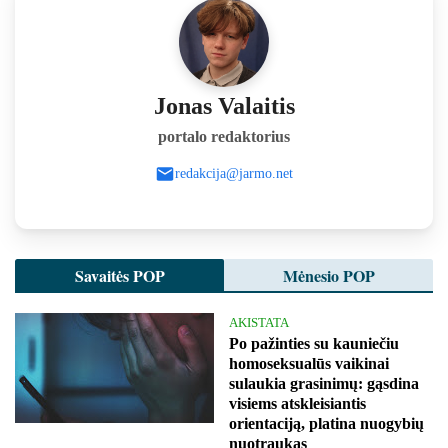
Jonas Valaitis
portalo redaktorius
redakcija@jarmo.net
Savaitės POP
Mėnesio POP
AKISTATA
Po pažinties su kauniečiu
homoseksualūs vaikinai
sulaukia grasinimų: gąsdina
visiems atskleisiantis
orientaciją, platina nuogybių
nuotraukas