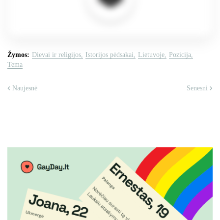
Žymos:
Dievai ir religijos
Istorijos pėdsakai
Lietuvoje
Pozicija
Tema
Naujesnė
Senesni