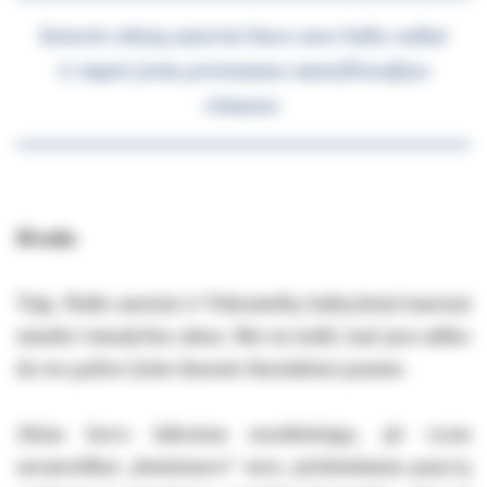
Senovės tekstų autoriai buvo savo laiko vaikai
ir mąstė jiems prieinamos naturfilosofijos
rėmuose.
Išvada
Taip, Rašto autoriai ir Viduramžių bažnytiniai kanonai
smerkė vienalyčius aktus. Bet ne todėl, kad juos atliko
du tos pačios lyties žmonės šiuolaikine prasme.
Aktas buvo laikomas nuodėmingu, jei vyras
savanoriškai „feminizavo“ save, prisiimdamas pasyvų