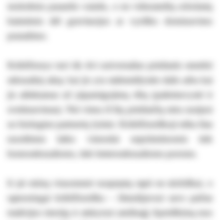
moksliniu pasaulio vaizdu, o ne viduramžių scholastų
baimėmis dėl gravitacijos ar vyriško dominavimo
praradimo.
Krikščionys turi tik dvi universalias priežastis smerkti
seksualinį aktą: kai jis yra stabmeldystės dalis arba kai
jis atliekamas už įsipareigojimų ribų (paleistuvystė ir
svetimavimas). Nei viena iš šių priežasčių nėra susijusi
su biologine partnerių lytimi. Krikščioniškoji etika šias
nuodėmes laiko vienodai nepriimtinomis tiek
homoseksualioms, tiek heteroseksualioms poroms.
Ir jei mūsų visuomenė nuspręstų tapti ne stichiškai, o
sąmoningai krikščioniška – išstudijavusi savo pačias
tradicijos istoriją ir atskyrusi amžinąjį Apreiškimą nuo