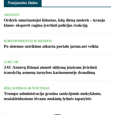
Naujausios žinios
AKISTATA
Orderis smurtautojui išduotas, kitą dieną moteris – kraujo
klane: ekspertė ragina įvertinti policijos reakciją
KORESPONDENTAI IR MEDIJOS
Po sistemos sutrikimo atkurta portalo jarmo.net veikla
LGBT JAV
JAV Atstovų Rūmai atmetė siūlymą įstatymu įtvirtinti
translyčių asmenų tarnybos kariuomenėje draudimą
IŠSILAVINIMAS IR ŠVIETIMAS
Trumpo administracija grasina sankcijomis mokykloms,
neatskleidusioms tėvams mokinių lytinės tapatybės