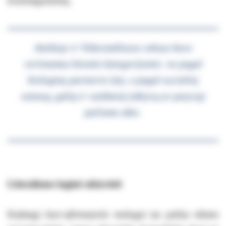
kontrargumentą.
Antikoje ir Viduramžiuose seksas buvo
vertinamas kitomis kategorijomis: ne pagal
biologinę partnerio lytį, o pagal socialinį
statusą, galią ir vaidmenį (aktyvų ar pasyvų)
pačiame akte.
Literalizmo loginė aklavietė
Kadangi
kvyr-afirmatyvūs
teologai tas pačias eilutes