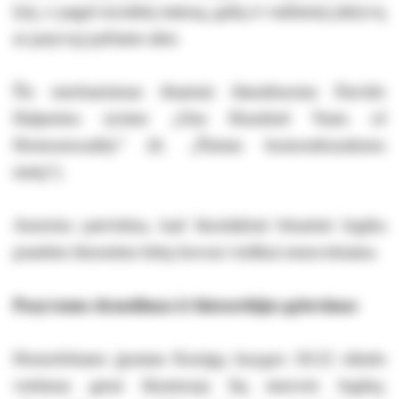
lytį, o pagal socialinį statusą, galią ir vaidmenį (aktyvų
ar pasyvų) pačiame akte.
Šis mechanizmas išsamiai išanalizuotas Davido
Halperino tyrime „One Hundred Years of
Homosexuality“ (lt. „Šimtas homoseksualumo
metų“).
Autorius patvirtina, kad šiuolaikinė binarinė logika
praeities žmonėms būtų buvusi visiškai nesuvokiama.
Pasyvumo draudimas ir hierarchijos griovimas
Homofobams įprastas Kunigų knygos 18:22 eilutės
vertimas gerai iliustruoja šią senovės logiką: