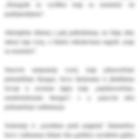
„Nesugulk su vyriškiu kaip su moterimi: tai
pasibjaurėjimas“.
Atkreipkite dėmesį į patį patikslinimą: ne šiaip tabu
seksui tarp vyrų, o būtent reikalavimas negulti „kaip
su moterimi“.
Senovės sampratoje vyrui, kaip pilnaverčiam
pirmarūšiam žmogui, buvo žeminama ir įžeidžiama
lovoje ir sociume elgtis kaip „nepilnaverčiam,
nesubrendusiam žmogui“, t. y. pasyviai arba
priimančiojo vaidmenyje.
Sodomija ir „nuodėme prieš prigimtį“ šimtmečius
buvo vadinamas būtent šios griežtos socialinės galios