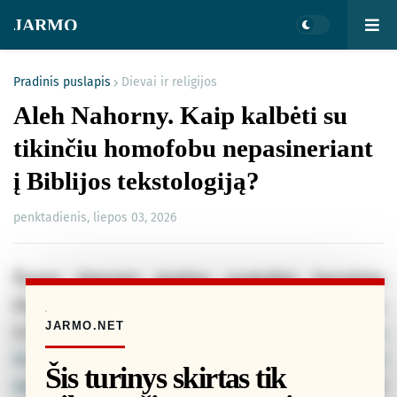
JARMO
Pradinis puslapis
Dievai ir religijos
Aleh Nahorny. Kaip kalbėti su
tikinčiu homofobu nepasineriant
į Biblijos tekstologiją?
penktadienis, liepos 03, 2026
Šiomis dienomis skaičiau rusakalbės žurnalistės
Dianos Charlamovos straipsnį, palaikantį lygias teises
JARMO.NET
LGBTQ+ žmonėms (žr. čia: „
Когда политикам
больше нечего предложить, они начинают во всем
Šis turinys skirtas tik
винить геев
“). Autorė taikliai ir glaustai atrėmė