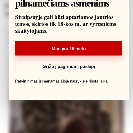
pilnamečiams asmenims
pagrindinius socialinius homofobų argumentus.
Tačiau nuo religinių argumentų ji tiesiog nusisuko.
Straipsnyje gali būti aptariamos jautrios
temos, skirtos tik 18-kos m. ar vyresniems
skaitytojams.
Man yra 18 metų
Grįžti į pagrindinį puslapį
Patvirtinimas įsimenamas šioje naršyklėje ribotą laiką.