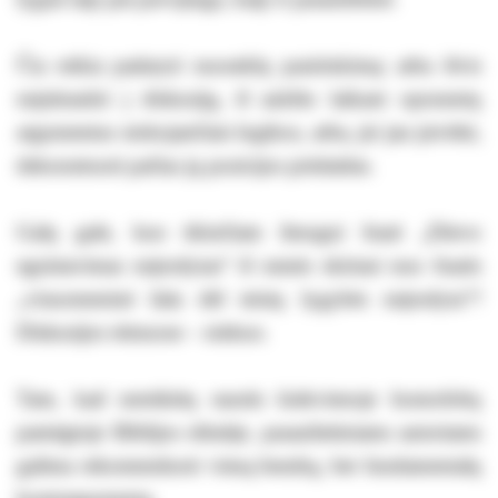
Čia reikia padaryti nuoseklų pasirinkimą: arba išvis
neįsitraukti į diskusiją, iš aukšto laikant oponentų
argumentus stokojančiais logikos, arba, jei jau įsivėlei,
dekonstruoti pačias jų pozicijos prielaidas.
Galų gale, kuo tikinčiam žmogui frazė „Dievo
egzistavimas neįrodytas“ iš esmės skiriasi nuo frazės
„visuomeninė žala dėl teisių lygybės neįrodyta“?
Diskusijos rėmuose – niekuo.
Tam, kad nereikėtų raustis kiekvienoje homofobų
pamėgtoje Biblijos eilutėje, pasaulietiniams autoriams
galima rekomenduoti vieną bendrą, bet fundamentalų