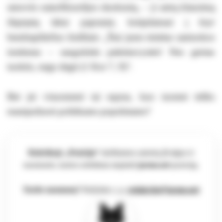
senovės naturfilosofijos sluoksnių, – ji antrą klausimą
išspręstų labai paprastai, kreipdamasi į
kvyr
bendrapiliečius žodžiais: „Štai jums teisėtas santuokos
institutas – saugokitės paleistuvystės! Nes geriau
tuoktis, negu degti (1 Kor 7, 9)“.
Bet jei visuomenė tai supras, kuo tuomet teliks
manipuliuoti politikams populistams?
Rubrikoje „Pozicija“
skelbiamos autorių įžvalgos ir
nuomonės, kurios nebūtinai atspindi
jarmo.net
poziciją.
Turite nuomonę?
Rašykite e. p.
redakcija@jarmo.net