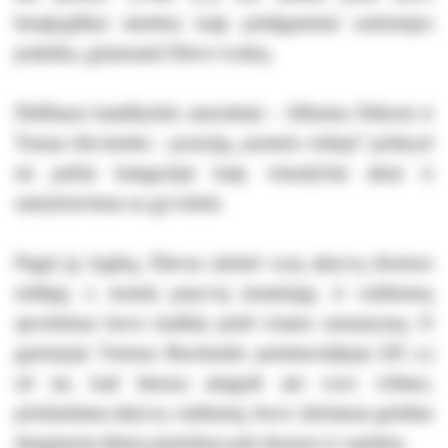
besąlygiškai smerkia kaip priešgamtinė sodomijos
praktika, griaunanti Dievo tvarką.
Didžiausi katalikybės autoritetai – Albertas Didysis ir
Tomas Akvinietis – poziciją „moteris viršuje“ priskyrė
tai pačiai kategorijai kaip vienalyčiai aktai ir
santykiavimas su gyvuliais.
Pagal jų logiką, Dievas sukūrė vyrą aktyvų (formos
nešėją), o moterį pasyvią (materiją), ir vaidmenų
apvertimas buvo maištas prieš visatos sumanymą. O
garsiojoje Vormso Burchardo penitencialijoje (XI a.)
už tai, kad žmona atsigulė ant vyro viršaus,
prisiimdama aktyvų vaidmenį, buvo skiriamas griežtas
daugiausia dienų pasninkas prie duonos ir vandens.