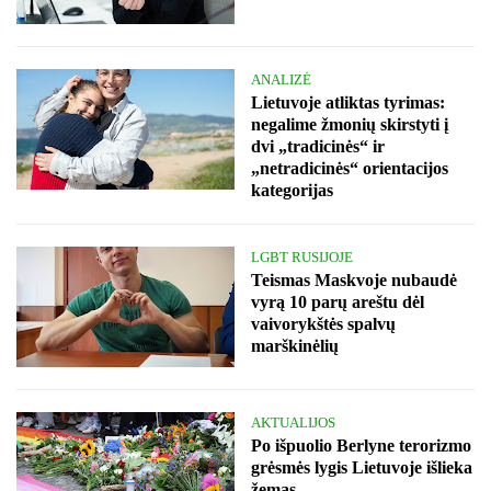
ANALIZĖ
Lietuvoje atliktas tyrimas:
negalime žmonių skirstyti į
dvi „tradicinės“ ir
„netradicinės“ orientacijos
kategorijas
LGBT RUSIJOJE
Teismas Maskvoje nubaudė
vyrą 10 parų areštu dėl
vaivorykštės spalvų
marškinėlių
AKTUALIJOS
Po išpuolio Berlyne terorizmo
grėsmės lygis Lietuvoje išlieka
žemas