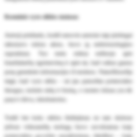
Kosminis vyro sėklos statusas
Antroji priežastis, kodėl senovės autoriai taip įnirtingai
tabuizavo tokius aktus, buvo jų embrionologijos
supratimas. Tuo metu niekas nežinojo apie
kiaušialasčių egzistavimą ir apie tai, kad vaikas gauna
pusę genetinės informacijos iš motinos. Naturfilosofija
teigė, kad vyro sėkla – tai jau paruoštas potencialus
žmogus, turintis sielą ir formą, o moters kūnas yra tik
pasyvi dirva, inkubatorius.
Todėl bet koks sėklos išsiliejimas ne tam skirtose
įsčiose viduramžių teologų buvo suvokiamas kaip
potencialios gyvybės sunaikinimas, faktiškai – kaip