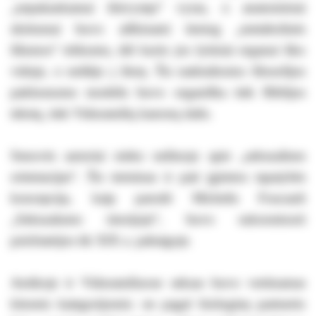
„nepakankamai išsivystęs“ vyras, o anatominiai
skirtumai buvo aiškinami tiesiog „metabolinės
šilumos“ trūkumu, dėl kurio jos lytiniai organai liko
viduje, o neišėjo į išorę. Šis natūraliosios filosofijos
paklusnumo modelis buvo organiška tiek Biblijos
tekstų, tiek Viduramžių kanonų dalis.
Senovės autoriai nieko nežinojo apie „seksualines
orientacijas“. Šis terminas ir pati įgimtos tapatybės
koncepcija, kaip parodė Michelis Foucault
„Seksualumo istorijoje“, buvo sukonstruoti
psichiatrijos tik XIX a. pabaigoje.
Antikoje ir Viduramžiuose seksas buvo vertinamas
kitomis kategorijomis: ne pagal biologinę partnerio