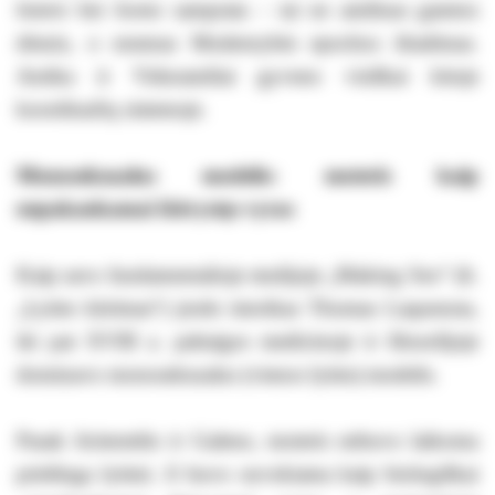
hetero
bei
homo
samprata – tai ne amžinas gamtos
dėsnis, o nesenas Modernybės epochos išradimas.
Antika ir Viduramžiai gyveno visiškai kitoje
koordinačių sistemoje.
Monoseksualus modelis: moteris kaip
nepakankamai išsivystęs vyras
Kaip savo fundamentalioje studijoje „Making Sex“ (lt.
„Lyties kūrimas“) įrodo istorikas Thomas Laqueuras,
iki pat XVIII a. pabaigos medicinoje ir filosofijoje
dominavo monoseksualus (vienos lyties) modelis.
Pasak Aristotelio ir Galeno, moteris nebuvo laikoma
priešinga lytimi. Ji buvo suvokiama kaip biologiškai