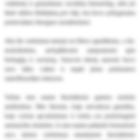
vaidmenį ir griaudamas socialinę hierarchiją, arba jei
lėmė sėklos išsiliejimą pro šalį, kas buvo prilyginama
potencialaus žmogaus sunaikinimui.
Abu šie vertinimai remiasi ne Dievo apreiškimu, o iki-
mokslinėmis, archajiškomis sampratomis apie
biologiją ir sociumą. Senovės tekstų autoriai buvo
savo laiko vaikai ir mąstė jiems prieinamos
naturfilosofijos rėmuose.
Tačiau mes esame šiuolaikinio gamtos mokslo
amžininkai. Mes žinome, kaip sutvarkyta genetika,
kaip vyksta apvaisinimas ir kokia yra psichologinė
asmenybės struktūra. Ir mes esame pašaukti formuluoti
savo etinius vertinimus remdamiesi šiuolaikiniu