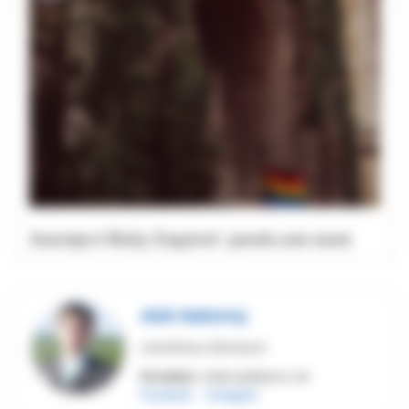
Asociatyvi Ricky Esquivel / pexels.com nuotr.
Aleh Nahorny
ortodoksų tikintysis
Kontaktai:
redakcija@jarmo.net
Facebook
Instagram