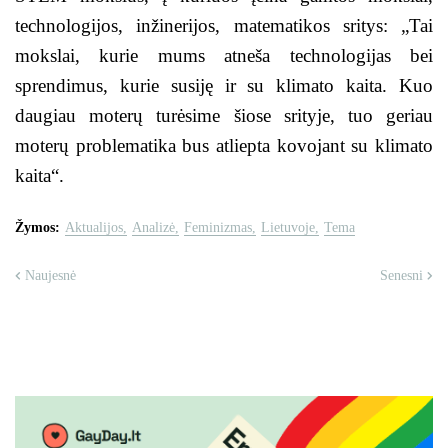
technologijos, inžinerijos, matematikos sritys: „Tai
mokslai, kurie mums atneša technologijas bei
sprendimus, kurie susiję ir su klimato kaita. Kuo
daugiau moterų turėsime šiose srityje, tuo geriau
moterų problematika bus atliepta kovojant su klimato
kaita“.
Žymos:
Aktualijos
Analizė
Feminizmas
Lietuvoje
Tema
Naujesnė
Senesni