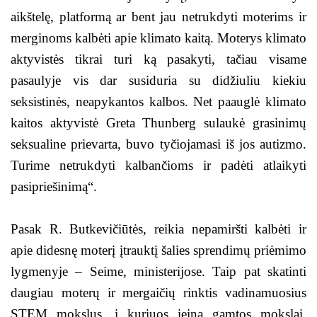
aikštelę, platformą ar bent jau netrukdyti moterims ir
merginoms kalbėti apie klimato kaitą. Moterys klimato
aktyvistės tikrai turi ką pasakyti, tačiau visame
pasaulyje vis dar susiduria su didžiuliu kiekiu
seksistinės, neapykantos kalbos. Net paauglė klimato
kaitos aktyvistė Greta Thunberg sulaukė grasinimų
seksualine prievarta, buvo tyčiojamasi iš jos autizmo.
Turime netrukdyti kalbančioms ir padėti atlaikyti
pasipriešinimą“.
Pasak R. Butkevičiūtės, reikia nepamiršti kalbėti ir
apie didesnę moterį įtrauktį šalies sprendimų priėmimo
lygmenyje – Seime, ministerijose. Taip pat skatinti
daugiau moterų ir mergaičių rinktis vadinamuosius
STEM mokslus, į kuriuos įeina gamtos mokslai,