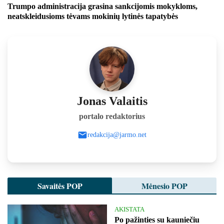
Trumpo administracija grasina sankcijomis mokykloms,
neatskleidusioms tėvams mokinių lytinės tapatybės
Jonas Valaitis
portalo redaktorius
redakcija@jarmo.net
Savaitės POP
Mėnesio POP
AKISTATA
Po pažinties su kauniečiu