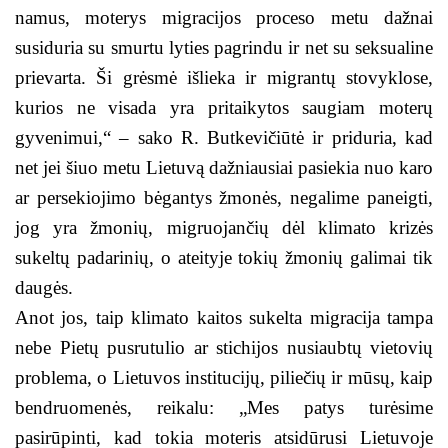
namus, moterys migracijos proceso metu dažnai
susiduria su smurtu lyties pagrindu ir net su seksualine
prievarta. Ši grėsmė išlieka ir migrantų stovyklose,
kurios ne visada yra pritaikytos saugiam moterų
gyvenimui,“ – sako R. Butkevičiūtė ir priduria, kad
net jei šiuo metu Lietuvą dažniausiai pasiekia nuo karo
ar persekiojimo bėgantys žmonės, negalime paneigti,
jog yra žmonių, migruojančių dėl klimato krizės
sukeltų padarinių, o ateityje tokių žmonių galimai tik
daugės.
Anot jos, taip klimato kaitos sukelta migracija tampa
nebe Pietų pusrutulio ar stichijos nusiaubtų vietovių
problema, o Lietuvos institucijų, piliečių ir mūsų, kaip
bendruomenės, reikalu: „Mes patys turėsime
pasirūpinti, kad tokia moteris atsidūrusi Lietuvoje