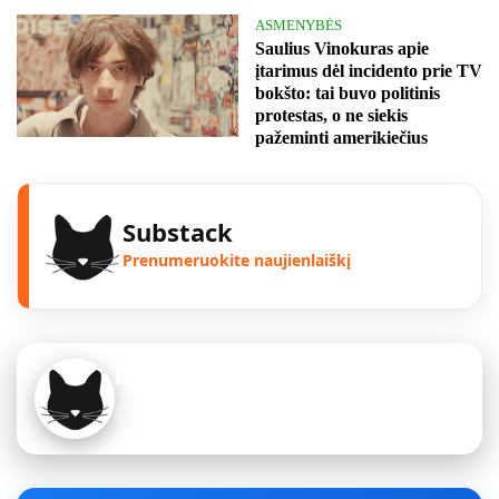
ASMENYBĖS
Saulius Vinokuras apie
įtarimus dėl incidento prie TV
bokšto: tai buvo politinis
protestas, o ne siekis
pažeminti amerikiečius
Substack
Prenumeruokite naujienlaiškį
Instagram
Sekite mus