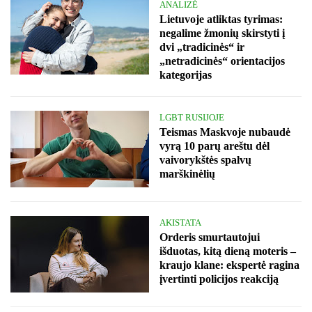
ANALIZĖ
Lietuvoje atliktas tyrimas:
negalime žmonių skirstyti į
dvi „tradicinės“ ir
„netradicinės“ orientacijos
kategorijas
LGBT RUSIJOJE
Teismas Maskvoje nubaudė
vyrą 10 parų areštu dėl
vaivorykštės spalvų
marškinėlių
AKISTATA
Orderis smurtautojui
išduotas, kitą dieną moteris –
kraujo klane: ekspertė ragina
įvertinti policijos reakciją