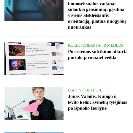
homoseksualūs vaikinai
sulaukia grasinimų: gąsdina
visiems atskleisiantis
orientaciją, platina nuogybių
nuotraukas
KORESPONDENTAI IR MEDIJOS
Po sistemos sutrikimo atkurta
portalo jarmo.net veikla
LGBT VOKIETIJOJE
Jonas Valaitis. Kunigo ir
levito keliu: avinėlių tylėjimas
po išpuolio Berlyne