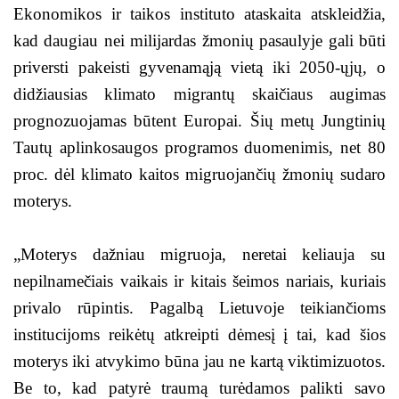
Ekonomikos ir taikos instituto ataskaita atskleidžia,
kad daugiau nei milijardas žmonių pasaulyje gali būti
priversti pakeisti gyvenamąją vietą iki 2050-ųjų, o
didžiausias klimato migrantų skaičiaus augimas
prognozuojamas būtent Europai. Šių metų Jungtinių
Tautų aplinkosaugos programos duomenimis, net 80
proc. dėl klimato kaitos migruojančių žmonių sudaro
moterys.
„Moterys dažniau migruoja, neretai keliauja su
nepilnamečiais vaikais ir kitais šeimos nariais, kuriais
privalo rūpintis. Pagalbą Lietuvoje teikiančioms
institucijoms reikėtų atkreipti dėmesį į tai, kad šios
moterys iki atvykimo būna jau ne kartą viktimizuotos.
Be to, kad patyrė traumą turėdamos palikti savo