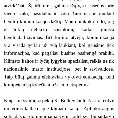
atvirkščiai. Šį trūkumą galima išspręsti susėdus prie
vieno stalo, pasidalinant savo žiniomis ir randant
bendrų komunikacijos taškų. Mano praktika rodo, jog
iš tokių netikėtų susitikimų kartais gimsta
bendradarbiavimas. Bet kuriuo atveju, komunikacija
yra visada geriau už tylą laukiant, kol gausime tiek
informacijos, kad pagaliau būsime pasirengė prabilti.
Klimato kaitos ir lyčių lygybės specialistų reikia ne tik
nacionalinio masto institucijose, bet ir savivaldose.
Taip būtų galima efektyviau vykdyti edukaciją, kelti
kompetenciją kviečiant užsienio ekspertus”.
Kaip itin svarbų aspektą R. Butkevičiūtė išskiria erdvę
moterims kalbėti apie klimato kaitą: „Aplinkosaugos
sritis dažnai dominuojama vyrų, todėl svarbu sudaryti