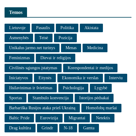
Temos
Lietuvoje
Pasaulis
Politika
Akistata
Asmenybės
Teisė
Pozicija
Unikalus jarmo.net turinys
Menas
Medicina
Feminizmas
Dievai ir religijos
Civilinės sąjungos įstatymas
Korespondentai ir medijos
Iniciatyvos
Eitynės
Ekonomika ir verslas
Interviu
Išsilavinimas ir švietimas
Psichologija
Lygybė
Sportas
Stambulo konvencija
Istorijos pėdsakai
Barbariška Rusijos ataka prieš Ukrainą
Homofobų maršai
Baltic Pride
Eurovizija
Migrantai
Netektis
Drag kultūra
Grindr
N-18
Gamta