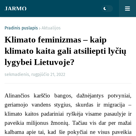
JARMO
Pradinis puslapis
Aktualijos
Klimato feminizmas – kaip
klimato kaita gali atsiliepti lyčių
lygybei Lietuvoje?
sekmadienis, rugpjūčio 21, 2022
Alinančios karščio bangos, dažnėjantys potvyniai,
geriamojo vandens stygius, skurdas ir migracija –
klimato kaitos padariniai ryškėja visame pasaulyje ir
paveikia milijonus žmonių. Tačiau vis dar per mažai
kalbama apie tai, kad šie pokyčiai ne visus paveikia