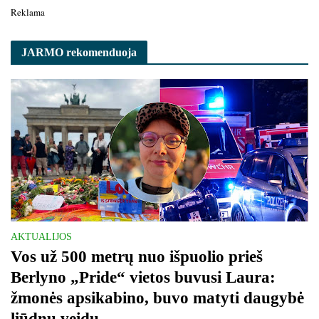
Reklama
JARMO rekomenduoja
AKTUALIJOS
Vos už 500 metrų nuo išpuolio prieš
Berlyno „Pride“ vietos buvusi Laura:
žmonės apsikabino, buvo matyti daugybė
liūdnų veidų