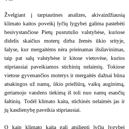
Žvelgiant į tarptautines analizes, akivaizdžiausią
klimato kaitos poveikį lyčių lygybei galima pastebėti
besivystančiose Pietų pusrutulio valstybėse, kuriose
didelis skaičius moterų dirba žemės ūkio srityje,
šalyse, kur mergaitėms nėra prieinamas išsilavinimas,
taip pat salų valstybėse ir kitose vietovėse, kurios
stipriausiai paveikiamos stichinių nelaimių. Tokiose
vietose gyvenančios moterys ir mergaitės dažnai būna
atsakingos už namų, ūkio priežiūrą, vaikų auginimą,
geriamojo vandens tiekimą iš toli nuo namų esančių
šaltinių. Todėl klimato kaita, stichinės nelaimės jas ir
jų kasdienybę paveikia stipriausiai.
O kaip klimato kaita gali atsiliepti lyčių lygybei