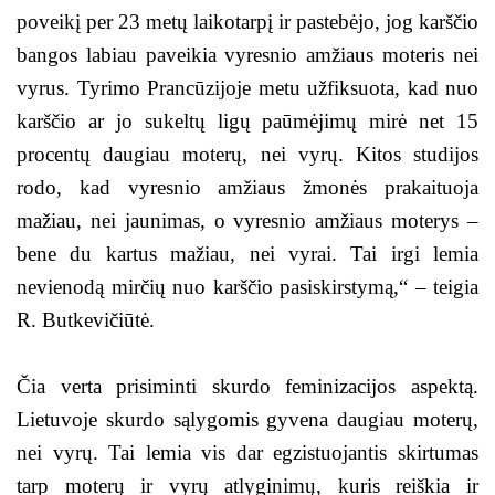
poveikį per 23 metų laikotarpį ir pastebėjo, jog karščio
bangos labiau paveikia vyresnio amžiaus moteris nei
vyrus. Tyrimo Prancūzijoje metu užfiksuota, kad nuo
karščio ar jo sukeltų ligų paūmėjimų mirė net 15
procentų daugiau moterų, nei vyrų. Kitos studijos
rodo, kad vyresnio amžiaus žmonės prakaituoja
mažiau, nei jaunimas, o vyresnio amžiaus moterys –
bene du kartus mažiau, nei vyrai. Tai irgi lemia
nevienodą mirčių nuo karščio pasiskirstymą,“ – teigia
R. Butkevičiūtė.
Čia verta prisiminti skurdo feminizacijos aspektą.
Lietuvoje skurdo sąlygomis gyvena daugiau moterų,
nei vyrų. Tai lemia vis dar egzistuojantis skirtumas
tarp moterų ir vyrų atlyginimų, kuris reiškia ir