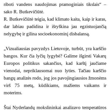
riboti vandens naudojimas pramoginiais tikslais“ –
sako R. Butkevičiūtė.
R. Butkevičiūtė teigia, kad klimato kaita, kaip ir karas,
dar labiau padidina ir išryškina jau egzistuojančią
nelygybę ir gilina socioekonominį disbalansą.
„Vizualiausias pavyzdys Lietuvoje, turbūt, yra karščio
bangos. Kur čia lyčių lygybė? Galime išgirsti Vakarų
Europos politikus sakančius, kad karštį jaučiame
vienodai, nepriklausomai nuo lyties. Tačiau karščio
bangų analizės rodo, jog jos pavojingiausios žmonėms
virš 75 metų, kūdikiams, mažiems vaikams ir
moterims.
Štai Nyderlandų mokslininkai analizavo temperatūros