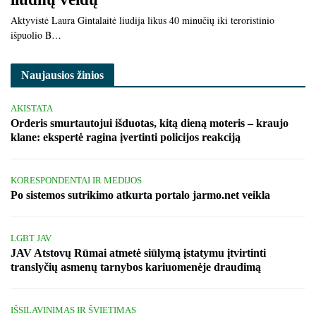
Aktyvistė Laura Gintalaitė liudija likus 40 minučių iki teroristinio
išpuolio B…
Naujausios žinios
AKISTATA
Orderis smurtautojui išduotas, kitą dieną moteris – kraujo
klane: ekspertė ragina įvertinti policijos reakciją
KORESPONDENTAI IR MEDIJOS
Po sistemos sutrikimo atkurta portalo jarmo.net veikla
LGBT JAV
JAV Atstovų Rūmai atmetė siūlymą įstatymu įtvirtinti
translyčių asmenų tarnybos kariuomenėje draudimą
IŠSILAVINIMAS IR ŠVIETIMAS