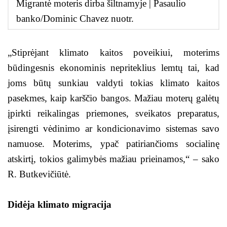
Migrantė moteris dirba šiltnamyje | Pasaulio
banko/Dominic Chavez nuotr.
„Stiprėjant klimato kaitos poveikiui, moterims
būdingesnis ekonominis nepriteklius lemtų tai, kad
joms būtų sunkiau valdyti tokias klimato kaitos
pasekmes, kaip karščio bangos. Mažiau moterų galėtų
įpirkti reikalingas priemones, sveikatos preparatus,
įsirengti vėdinimo ar kondicionavimo sistemas savo
namuose. Moterims, ypač patiriančioms socialinę
atskirtį, tokios galimybės mažiau prieinamos,“ – sako
R. Butkevičiūtė.
Didėja klimato migracija