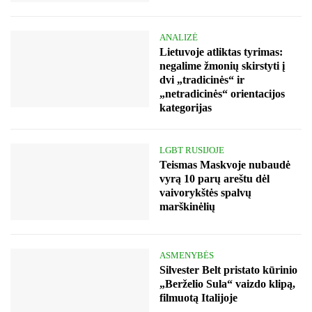
ANALIZĖ
Lietuvoje atliktas tyrimas:
negalime žmonių skirstyti į
dvi „tradicinės“ ir
„netradicinės“ orientacijos
kategorijas
LGBT RUSIJOJE
Teismas Maskvoje nubaudė
vyrą 10 parų areštu dėl
vaivorykštės spalvų
marškinėlių
ASMENYBĖS
Silvester Belt pristato kūrinio
„Berželio Sula“ vaizdo klipą,
filmuotą Italijoje