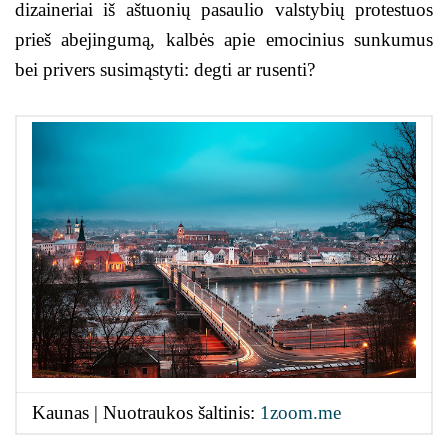
dizaineriai iš aštuonių pasaulio valstybių protestuos
prieš abejingumą, kalbės apie emocinius sunkumus
bei privers susimąstyti: degti ar rusenti?
Kaunas | Nuotraukos šaltinis:
1zoom.me