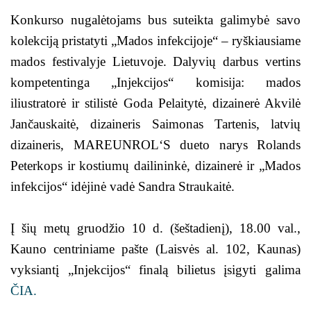
Konkurso nugalėtojams bus suteikta galimybė savo
kolekciją pristatyti „Mados infekcijoje“ – ryškiausiame
mados festivalyje Lietuvoje. Dalyvių darbus vertins
kompetentinga „Injekcijos“ komisija: mados
iliustratorė ir stilistė Goda Pelaitytė, dizainerė Akvilė
Jančauskaitė, dizaineris Saimonas Tartenis, latvių
dizaineris, MAREUNROL‘S dueto narys Rolands
Peterkops ir kostiumų dailininkė, dizainerė ir „Mados
infekcijos“ idėjinė vadė Sandra Straukaitė.
Į šių metų gruodžio 10 d. (šeštadienį), 18.00 val.,
Kauno centriniame pašte (Laisvės al. 102, Kaunas)
vyksiantį „Injekcijos“ finalą bilietus įsigyti galima
ČIA.