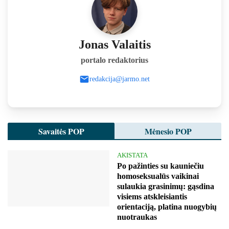
Jonas Valaitis
portalo redaktorius
redakcija@jarmo.net
Savaitės POP
Mėnesio POP
AKISTATA
Po pažinties su kauniečiu
homoseksualūs vaikinai
sulaukia grasinimų: gąsdina
visiems atskleisiantis
orientaciją, platina nuogybių
nuotraukas