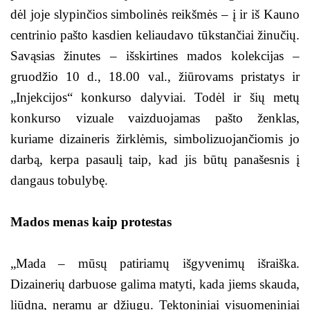
dėl joje slypinčios simbolinės reikšmės – į ir iš Kauno
centrinio pašto kasdien keliaudavo tūkstančiai žinučių.
Savąsias žinutes – išskirtines mados kolekcijas –
gruodžio 10 d., 18.00 val., žiūrovams pristatys ir
„Injekcijos“ konkurso dalyviai. Todėl ir šių metų
konkurso vizuale vaizduojamas pašto ženklas,
kuriame dizaineris žirklėmis, simbolizuojančiomis jo
darbą, kerpa pasaulį taip, kad jis būtų panašesnis į
dangaus tobulybę.
Mados menas kaip protestas
„Mada – mūsų patiriamų išgyvenimų išraiška.
Dizainerių darbuose galima matyti, kada jiems skauda,
liūdna, neramu ar džiugu. Tektoniniai visuomeniniai