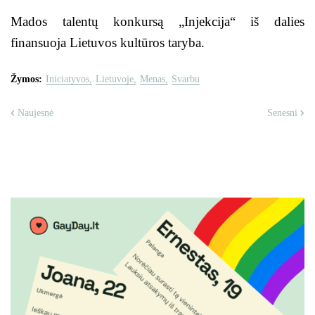
Mados talentų konkursą „Injekcija“ iš dalies
finansuoja Lietuvos kultūros taryba.
Žymos:
Iniciatyvos
Lietuvoje
Menas
Svarbu
Naujesnė
Senesni