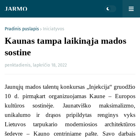
JARMO
Pradinis puslapis
Iniciatyvos
Kaunas tampa laikinąja mados
sostine
penktadienis, lapkričio 18, 2022
Jaunųjų mados talentų konkursas „Injekcija“ gruodžio
10 d. pirmąkart organizuojamas Kaune – Europos
kultūros sostinėje. Jaunatviško maksimalizmo,
unikalumo ir drąsos pripildytas renginys vyks
Lietuvos tarpukario moderniosios architektūros
šedevre – Kauno centriniame pašte. Savo darbais