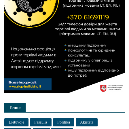
Temos
Lietuvoje
Pasaulis
Politika
Akistata