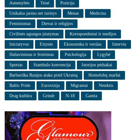
Asmenybės
Teisė
Pozicija
Unikalus jarmo.net turinys
Menas
Medicina
Feminizmas
Dievai ir religijos
Civilinės sąjungos įstatymas
Korespondentai ir medijos
Iniciatyvos
Eitynės
Ekonomika ir verslas
Interviu
Išsilavinimas ir švietimas
Psichologija
Lygybė
Sportas
Stambulo konvencija
Istorijos pėdsakai
Barbariška Rusijos ataka prieš Ukrainą
Homofobų maršai
Baltic Pride
Eurovizija
Migrantai
Netektis
Drag kultūra
Grindr
N-18
Gamta