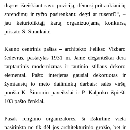
drąsos išreiškiant savo poziciją, dėmesį pritraukiančių
sprendimų ir ryžto pasirenkant: degti ar rusenti?“, –
jau keturioliktąjį kartą organizuojamą konkursą
pristato S. Straukaitė.
Kauno centrinis paštas – architekto Felikso Vizbaro
šedevras, pastatytas 1931 m. Jame elegantiškai dera
tarptautinis modernizmas ir tautinio stiliaus dekoro
elementai. Pašto interjeras gausiai dekoruotas ir
žymiausių to meto dailininkų darbais: salės viršų
puošia K. Šimonio paveikslai ir P. Kalpoko išpiešti
103 pašto ženklai.
Pasak renginio organizatorės, ši išskirtinė vieta
pasirinkta ne tik dėl jos architektūrinio grožio, bet ir