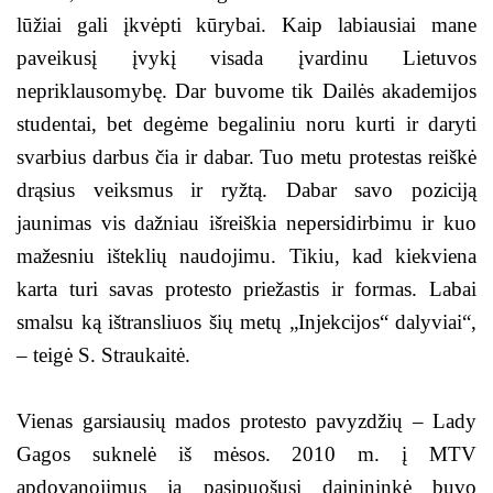
lūžiai gali įkvėpti kūrybai. Kaip labiausiai mane
paveikusį įvykį visada įvardinu Lietuvos
nepriklausomybę. Dar buvome tik Dailės akademijos
studentai, bet degėme begaliniu noru kurti ir daryti
svarbius darbus čia ir dabar. Tuo metu protestas reiškė
drąsius veiksmus ir ryžtą. Dabar savo poziciją
jaunimas vis dažniau išreiškia nepersidirbimu ir kuo
mažesniu išteklių naudojimu. Tikiu, kad kiekviena
karta turi savas protesto priežastis ir formas. Labai
smalsu ką ištransliuos šių metų „Injekcijos“ dalyviai“,
– teigė S. Straukaitė.
Vienas garsiausių mados protesto pavyzdžių – Lady
Gagos suknelė iš mėsos. 2010 m. į MTV
apdovanojimus ja pasipuošusi dainininkė buvo