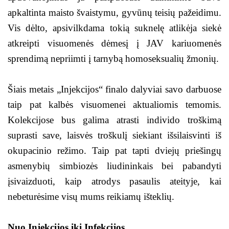
apkaltinta maisto švaistymu, gyvūnų teisių pažeidimu.
Vis dėlto, apsivilkdama tokią suknelę atlikėja siekė
atkreipti visuomenės dėmesį į JAV kariuomenės
sprendimą nepriimti į tarnybą homoseksualių žmonių.
Šiais metais „Injekcijos“ finalo dalyviai savo darbuose
taip pat kalbės visuomenei aktualiomis temomis.
Kolekcijose bus galima atrasti individo troškimą
suprasti save, laisvės troškulį siekiant išsilaisvinti iš
okupacinio režimo. Taip pat tapti dviejų priešingų
asmenybių simbiozės liudininkais bei pabandyti
įsivaizduoti, kaip atrodys pasaulis ateityje, kai
nebeturėsime visų mums reikiamų išteklių.
Nuo Injekcijos iki Infekcijos