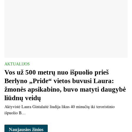
AKTUALIJOS
Vos už 500 metrų nuo išpuolio prieš
Berlyno „Pride“ vietos buvusi Laura:
žmonės apsikabino, buvo matyti daugybė
liūdnų veidų
Aktyvistė Laura Gintalaitė liudija likus 40 minučių iki teroristinio
išpuolio B…
Naujausios žinios