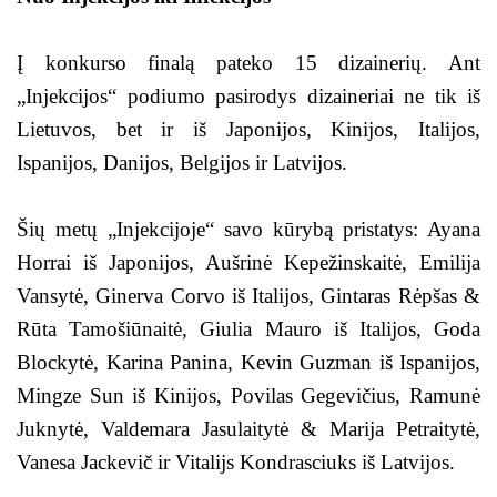
Į konkurso finalą pateko 15 dizainerių. Ant
„Injekcijos“ podiumo pasirodys dizaineriai ne tik iš
Lietuvos, bet ir iš Japonijos, Kinijos, Italijos,
Ispanijos, Danijos, Belgijos ir Latvijos.
Šių metų „Injekcijoje“ savo kūrybą pristatys: Ayana
Horrai iš Japonijos, Aušrinė Kepežinskaitė, Emilija
Vansytė, Ginerva Corvo iš Italijos, Gintaras Rėpšas &
Rūta Tamošiūnaitė, Giulia Mauro iš Italijos, Goda
Blockytė, Karina Panina, Kevin Guzman iš Ispanijos,
Mingze Sun iš Kinijos, Povilas Gegevičius, Ramunė
Juknytė, Valdemara Jasulaitytė & Marija Petraitytė,
Vanesa Jackevič ir Vitalijs Kondrasciuks iš Latvijos.