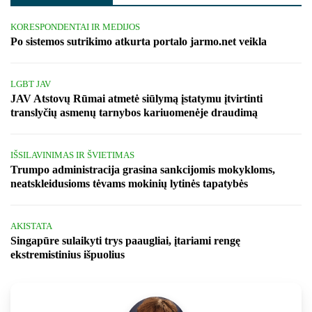
KORESPONDENTAI IR MEDIJOS
Po sistemos sutrikimo atkurta portalo jarmo.net veikla
LGBT JAV
JAV Atstovų Rūmai atmetė siūlymą įstatymu įtvirtinti
translyčių asmenų tarnybos kariuomenėje draudimą
IŠSILAVINIMAS IR ŠVIETIMAS
Trumpo administracija grasina sankcijomis mokykloms,
neatskleidusioms tėvams mokinių lytinės tapatybės
AKISTATA
Singapūre sulaikyti trys paaugliai, įtariami rengę
ekstremistinius išpuolius