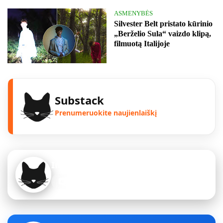
ASMENYBĖS
Silvester Belt pristato kūrinio
„Berželio Sula“ vaizdo klipą,
filmuotą Italijoje
Substack
Prenumeruokite naujienlaiškį
Instagram
Sekite mus