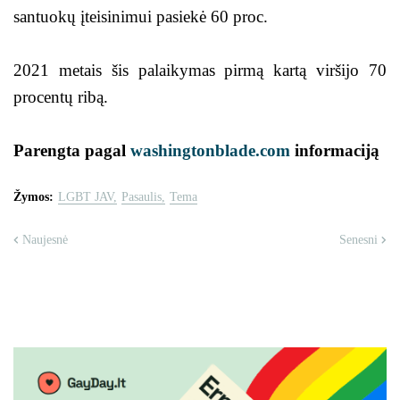
santuokų įteisinimui pasiekė 60 proc.
2021 metais šis palaikymas pirmą kartą viršijo 70
procentų ribą.
Parengta pagal
washingtonblade.com
informaciją
Žymos:
LGBT JAV
Pasaulis
Tema
Naujesnė
Senesni