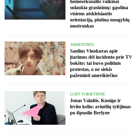
homoseksualūs vaikinai
sulaukia grasinimų: gąsdina
visiems atskleisiantis
orientaciją, platina nuogybių
nuotraukas
ASMENYBĖS
Saulius Vinokuras apie
įtarimus dėl incidento prie TV
bokšto: tai buvo politinis
protestas, o ne siekis
pažeminti amerikiečius
LGBT VOKIETIJOJE
Jonas Valaitis. Kunigo ir
levito keliu: avinėlių tylėjimas
po išpuolio Berlyne