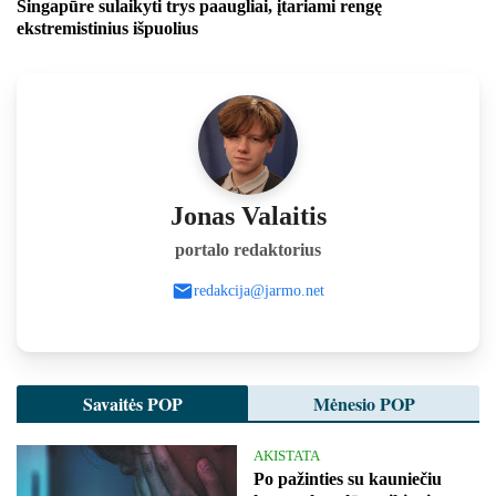
Singapūre sulaikyti trys paaugliai, įtariami rengę
ekstremistinius išpuolius
Jonas Valaitis
portalo redaktorius
redakcija@jarmo.net
Savaitės POP
Mėnesio POP
AKISTATA
Po pažinties su kauniečiu