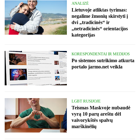
ANALIZĖ
Lietuvoje atliktas tyrimas:
negalime žmonių skirstyti į
dvi „tradicinės“ ir
„netradicinės“ orientacijos
kategorijas
KORESPONDENTAI IR MEDIJOS
Po sistemos sutrikimo atkurta
portalo jarmo.net veikla
LGBT RUSIJOJE
Teismas Maskvoje nubaudė
vyrą 10 parų areštu dėl
vaivorykštės spalvų
marškinėlių