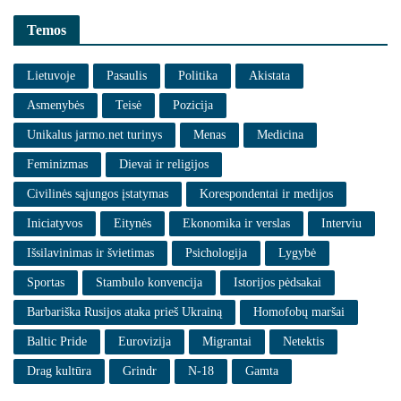
Temos
Lietuvoje
Pasaulis
Politika
Akistata
Asmenybės
Teisė
Pozicija
Unikalus jarmo.net turinys
Menas
Medicina
Feminizmas
Dievai ir religijos
Civilinės sąjungos įstatymas
Korespondentai ir medijos
Iniciatyvos
Eitynės
Ekonomika ir verslas
Interviu
Išsilavinimas ir švietimas
Psichologija
Lygybė
Sportas
Stambulo konvencija
Istorijos pėdsakai
Barbariška Rusijos ataka prieš Ukrainą
Homofobų maršai
Baltic Pride
Eurovizija
Migrantai
Netektis
Drag kultūra
Grindr
N-18
Gamta