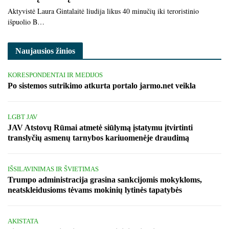
Aktyvistė Laura Gintalaitė liudija likus 40 minučių iki teroristinio
išpuolio B…
Naujausios žinios
KORESPONDENTAI IR MEDIJOS
Po sistemos sutrikimo atkurta portalo jarmo.net veikla
LGBT JAV
JAV Atstovų Rūmai atmetė siūlymą įstatymu įtvirtinti
translyčių asmenų tarnybos kariuomenėje draudimą
IŠSILAVINIMAS IR ŠVIETIMAS
Trumpo administracija grasina sankcijomis mokykloms,
neatskleidusioms tėvams mokinių lytinės tapatybės
AKISTATA