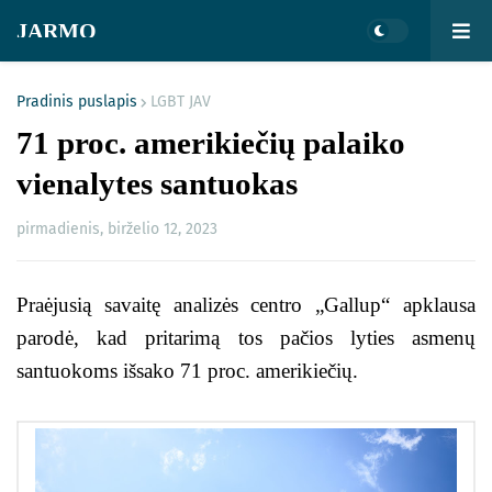
JARMO
Pradinis puslapis
LGBT JAV
71 proc. amerikiečių palaiko
vienalytes santuokas
pirmadienis, birželio 12, 2023
Praėjusią savaitę analizės centro „Gallup“ apklausa
parodė, kad pritarimą tos pačios lyties asmenų
santuokoms išsako 71 proc. amerikiečių.