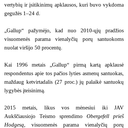
vertybių ir įsitikinimų apklausos, kuri buvo vykdoma
gegužės 1–24 d.
„Gallup“ pažymėjo, kad nuo 2010-ųjų pradžios
visuomenės parama vienalyčių porų santuokoms
nuolat viršijo 50 procentų.
Kai 1996 metais „Gallup“ pirmą kartą apklausė
respondentus apie tos pačios lyties asmenų santuokas,
maždaug ketvirtadalis (27 proc.) jų palaikė santuokų
lygybės įteisinimą.
2015 metais, likus vos mėnesiui iki JAV
Aukščiausiojo Teismo sprendimo
Obergefell prieš
Hodgesą
, visuomenės parama vienalyčių porų