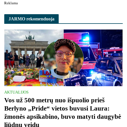
Reklama
JARMO rekomenduoja
AKTUALIJOS
Vos už 500 metrų nuo išpuolio prieš
Berlyno „Pride“ vietos buvusi Laura:
žmonės apsikabino, buvo matyti daugybė
liūdnų veidų