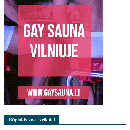
Rūpinkis savo sveikata!