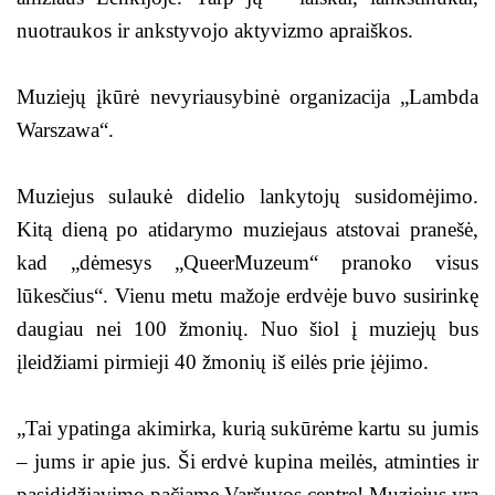
nuotraukos ir ankstyvojo aktyvizmo apraiškos.
Muziejų įkūrė nevyriausybinė organizacija „Lambda
Warszawa“.
Muziejus sulaukė didelio lankytojų susidomėjimo.
Kitą dieną po atidarymo muziejaus atstovai pranešė,
kad „dėmesys „QueerMuzeum“ pranoko visus
lūkesčius“. Vienu metu mažoje erdvėje buvo susirinkę
daugiau nei 100 žmonių. Nuo šiol į muziejų bus
įleidžiami pirmieji 40 žmonių iš eilės prie įėjimo.
„Tai ypatinga akimirka, kurią sukūrėme kartu su jumis
– jums ir apie jus. Ši erdvė kupina meilės, atminties ir
pasididžiavimo pačiame Varšuvos centre! Muziejus yra