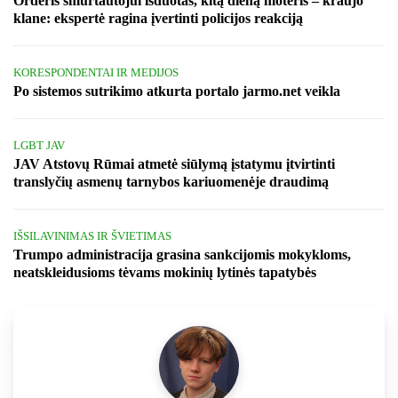
Orderis smurtautojui išduotas, kitą dieną moteris – kraujo
klane: ekspertė ragina įvertinti policijos reakciją
KORESPONDENTAI IR MEDIJOS
Po sistemos sutrikimo atkurta portalo jarmo.net veikla
LGBT JAV
JAV Atstovų Rūmai atmetė siūlymą įstatymu įtvirtinti
translyčių asmenų tarnybos kariuomenėje draudimą
IŠSILAVINIMAS IR ŠVIETIMAS
Trumpo administracija grasina sankcijomis mokykloms,
neatskleidusioms tėvams mokinių lytinės tapatybės