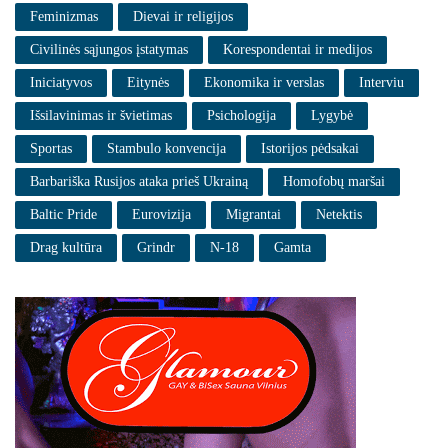
Feminizmas
Dievai ir religijos
Civilinės sąjungos įstatymas
Korespondentai ir medijos
Iniciatyvos
Eitynės
Ekonomika ir verslas
Interviu
Išsilavinimas ir švietimas
Psichologija
Lygybė
Sportas
Stambulo konvencija
Istorijos pėdsakai
Barbariška Rusijos ataka prieš Ukrainą
Homofobų maršai
Baltic Pride
Eurovizija
Migrantai
Netektis
Drag kultūra
Grindr
N-18
Gamta