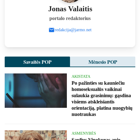
Jonas Valaitis
portalo redaktorius
redakcija@jarmo.net
Savaitės POP
Mėnesio POP
AKISTATA
Po pažinties su kauniečiu
homoseksualūs vaikinai
sulaukia grasinimų: gąsdina
visiems atskleisiantis
orientaciją, platina nuogybių
nuotraukas
ASMENYBĖS
Saulius Vinokuras apie