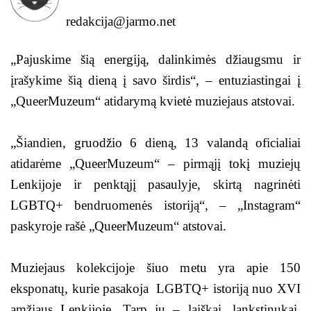
redakcija@jarmo.net
„Pajuskime šią energiją, dalinkimės džiaugsmu ir
įrašykime šią dieną į savo širdis“, – entuziastingai į
„QueerMuzeum“ atidarymą kvietė muziejaus atstovai.
„Šiandien, gruodžio 6 dieną, 13 valandą oficialiai
atidarėme „QueerMuzeum“ – pirmąjį tokį muziejų
Lenkijoje ir penktąjį pasaulyje, skirtą nagrinėti
LGBTQ+ bendruomenės istoriją“, – „Instagram“
paskyroje rašė „QueerMuzeum“ atstovai.
Muziejaus kolekcijoje šiuo metu yra apie 150
eksponatų, kurie pasakoja LGBTQ+ istoriją nuo XVI
amžiaus Lenkijoje. Tarp jų – laiškai, lankstinukai,