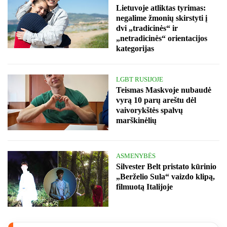
Lietuvoje atliktas tyrimas:
negalime žmonių skirstyti į
dvi „tradicinės“ ir
„netradicinės“ orientacijos
kategorijas
LGBT RUSIJOJE
Teismas Maskvoje nubaudė
vyrą 10 parų areštu dėl
vaivorykštės spalvų
marškinėlių
ASMENYBĖS
Silvester Belt pristato kūrinio
„Berželio Sula“ vaizdo klipą,
filmuotą Italijoje