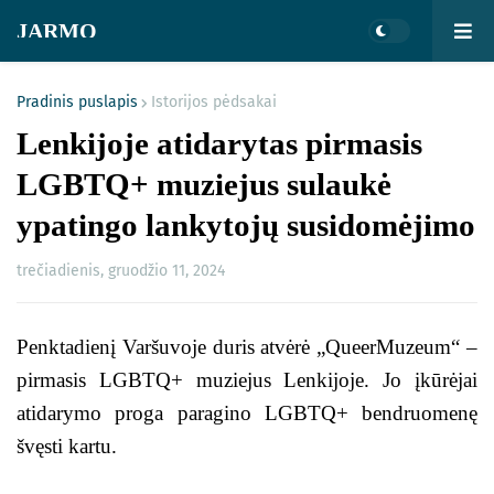
JARMO
Pradinis puslapis
Istorijos pėdsakai
Lenkijoje atidarytas pirmasis
LGBTQ+ muziejus sulaukė
ypatingo lankytojų susidomėjimo
trečiadienis, gruodžio 11, 2024
Penktadienį Varšuvoje duris atvėrė „QueerMuzeum“ –
pirmasis LGBTQ+ muziejus Lenkijoje. Jo įkūrėjai
atidarymo proga paragino LGBTQ+ bendruomenę
švęsti kartu.