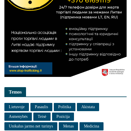
Temos
Lietuvoje
Pasaulis
Politika
Akistata
Asmenybės
Teisė
Pozicija
Unikalus jarmo.net turinys
Menas
Medicina