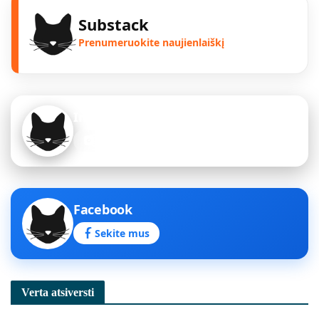
Substack
Prenumeruokite naujienlaiškį
Instagram
Sekite mus
Facebook
Sekite mus
Verta atsiversti