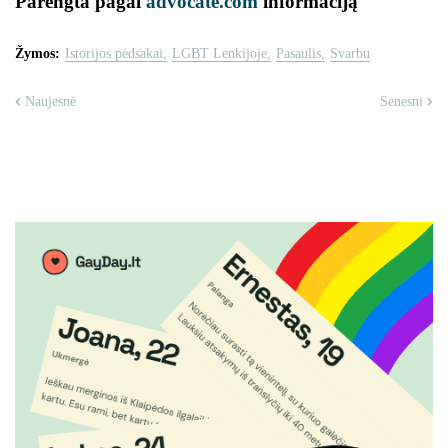
Parengta pagal
advocate.com
informaciją
Žymos:
Istorijos pėdsakai
LGBT Lenkijoje
Pasaulis
Svarbu
Naujesnė
Senesni