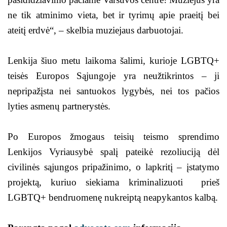
ne tik atminimo vieta, bet ir tyrimų apie praeitį bei
ateitį erdvė“, – skelbia muziejaus darbuotojai.
Lenkija šiuo metu laikoma šalimi, kurioje LGBTQ+
teisės Europos Sąjungoje yra neužtikrintos – ji
nepripažįsta nei santuokos lygybės, nei tos pačios
lyties asmenų partnerystės.
Po Europos žmogaus teisių teismo sprendimo
Lenkijos Vyriausybė spalį pateikė rezoliuciją dėl
civilinės sąjungos pripažinimo, o lapkritį – įstatymo
projektą, kuriuo siekiama kriminalizuoti prieš
LGBTQ+ bendruomenę nukreiptą neapykantos kalbą.