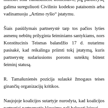
galima sureguliuoti Civilinio kodekso pataisomis arba
vadinamuoju „Artimo ryšio“ įstatymu.
Šiais pasiūlymais partnerystė tarp tos pačios lyties
asmenų nebūtų prilyginta šeiminiams santykiams, nors
Konstitucinis Teismas balandžio 17 d. nutarimu
pasisakė, kad reikalinga priimti tokį įstatymą, kuris
partnerystę sudariusioms poroms suteiktų būtent
šeiminį statusą.
R. Tamašunienės pozicija sulaukė žmogaus teises
ginančių organizacijų kritikos.
Naujojoje koalicijos sutartyje nurodyta, kad koalicijos
partneriai partnerystės klausimu gali balsuoti laisvai.