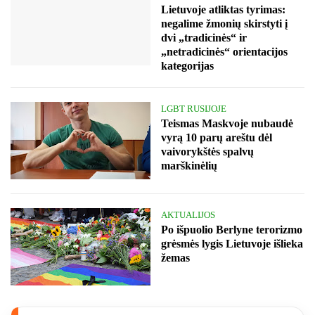
Lietuvoje atliktas tyrimas:
negalime žmonių skirstyti į
dvi „tradicinės“ ir
„netradicinės“ orientacijos
kategorijas
LGBT RUSIJOJE
Teismas Maskvoje nubaudė
vyrą 10 parų areštu dėl
vaivorykštės spalvų
marškinėlių
AKTUALIJOS
Po išpuolio Berlyne terorizmo
grėsmės lygis Lietuvoje išlieka
žemas