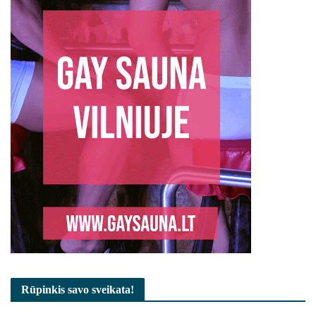
Rūpinkis savo sveikata!