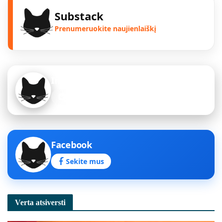
Substack
Prenumeruokite naujienlaiškį
Instagram
Sekite mus
Facebook
Sekite mus
Verta atsiversti