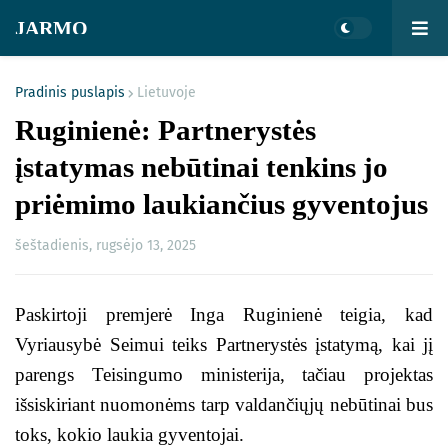
JARMO
Pradinis puslapis
Lietuvoje
Ruginienė: Partnerystės
įstatymas nebūtinai tenkins jo
priėmimo laukiančius gyventojus
šeštadienis, rugsėjo 13, 2025
Paskirtoji premjerė Inga Ruginienė teigia, kad
Vyriausybė Seimui teiks Partnerystės įstatymą, kai jį
parengs Teisingumo ministerija, tačiau projektas
išsiskiriant nuomonėms tarp valdančiųjų nebūtinai bus
toks, kokio laukia gyventojai.