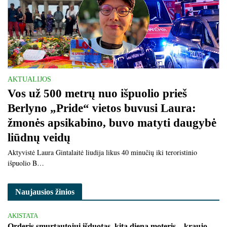
AKTUALIJOS
Vos už 500 metrų nuo išpuolio prieš
Berlyno „Pride“ vietos buvusi Laura:
žmonės apsikabino, buvo matyti daugybė
liūdnų veidų
Aktyvistė Laura Gintalaitė liudija likus 40 minučių iki teroristinio
išpuolio B…
Naujausios žinios
AKISTATA
Orderis smurtautojui išduotas, kitą dieną moteris – kraujo