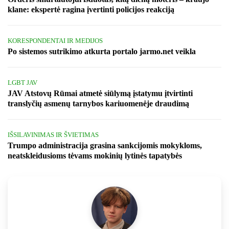
klane: ekspertė ragina įvertinti policijos reakciją
KORESPONDENTAI IR MEDIJOS
Po sistemos sutrikimo atkurta portalo jarmo.net veikla
LGBT JAV
JAV Atstovų Rūmai atmetė siūlymą įstatymu įtvirtinti
translyčių asmenų tarnybos kariuomenėje draudimą
IŠSILAVINIMAS IR ŠVIETIMAS
Trumpo administracija grasina sankcijomis mokykloms,
neatskleidusioms tėvams mokinių lytinės tapatybės