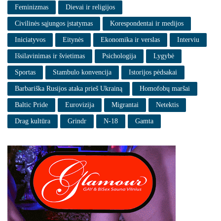
Feminizmas
Dievai ir religijos
Civilinės sąjungos įstatymas
Korespondentai ir medijos
Iniciatyvos
Eitynės
Ekonomika ir verslas
Interviu
Išsilavinimas ir švietimas
Psichologija
Lygybė
Sportas
Stambulo konvencija
Istorijos pėdsakai
Barbariška Rusijos ataka prieš Ukrainą
Homofobų maršai
Baltic Pride
Eurovizija
Migrantai
Netektis
Drag kultūra
Grindr
N-18
Gamta