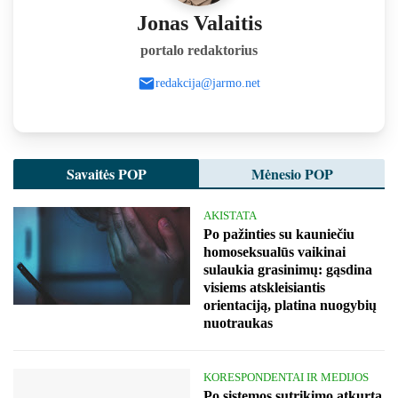
Jonas Valaitis
portalo redaktorius
redakcija@jarmo.net
Savaitės POP
Mėnesio POP
AKISTATA
Po pažinties su kauniečiu
homoseksualūs vaikinai
sulaukia grasinimų: gąsdina
visiems atskleisiantis
orientaciją, platina nuogybių
nuotraukas
KORESPONDENTAI IR MEDIJOS
Po sistemos sutrikimo atkurta