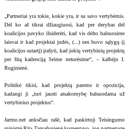
„Partneriai yra tokie, kokie yra, ir su savo vertybėmis.
Dėl ko aš tikrai džiaugiuosi, kad per derybas dėl
koalicijos pavyko išsiderėti, kad vis dėlto balsuosime
laisvai ir kad projektai judės, (...) nes buvo sąlygų (į
koalicijos sutartį) įrašyti, kad jokių vertybinių projektų
per šitą kadenciją Seime neturėsime“, – kalbėjo I.
Ruginienė.
Politikė tikisi, kad projektą parems ir opozicija,
kadangi ji „turi jausti atsakomybę balsuodama už
vertybinius projektus“.
Jarmo.net anksčiau rašė, kad paskirtoji Teisingumo
ministrė Rita Tamašunienė komentavo, jog partnerystę