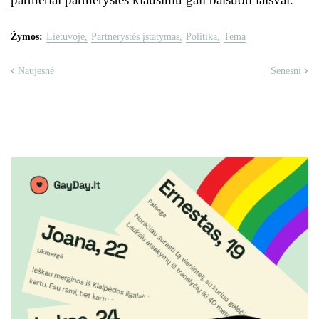
Žymos:
Lietuvoje
Partnerystės įstatymas
Politika
Tema
Naujesnė
Senesni