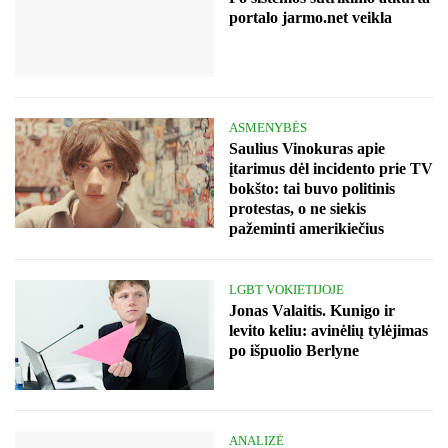
portalo jarmo.net veikla
ASMENYBĖS
Saulius Vinokuras apie
įtarimus dėl incidento prie TV
bokšto: tai buvo politinis
protestas, o ne siekis
pažeminti amerikiečius
LGBT VOKIETIJOJE
Jonas Valaitis. Kunigo ir
levito keliu: avinėlių tylėjimas
po išpuolio Berlyne
ANALIZĖ