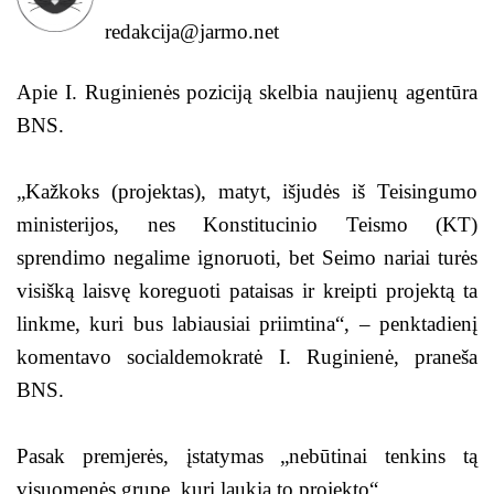
redakcija@jarmo.net
Apie I. Ruginienės poziciją skelbia naujienų agentūra
BNS.
„Kažkoks (projektas), matyt, išjudės iš Teisingumo
ministerijos, nes Konstitucinio Teismo (KT)
sprendimo negalime ignoruoti, bet Seimo nariai turės
visišką laisvę koreguoti pataisas ir kreipti projektą ta
linkme, kuri bus labiausiai priimtina“, – penktadienį
komentavo socialdemokratė I. Ruginienė, praneša
BNS.
Pasak premjerės, įstatymas „nebūtinai tenkins tą
visuomenės grupę, kuri laukia to projekto“.