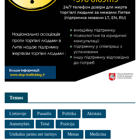
Temos
Lietuvoje
Pasaulis
Politika
Akistata
Asmenybės
Teisė
Pozicija
Unikalus jarmo.net turinys
Menas
Medicina