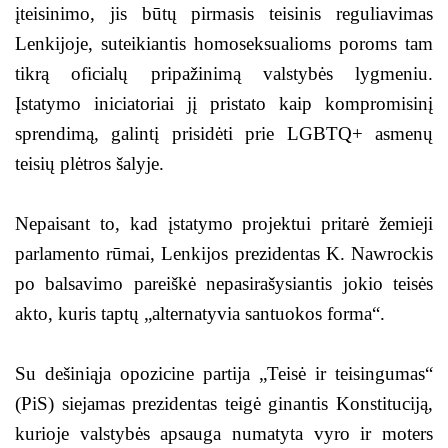
įteisinimo, jis būtų pirmasis teisinis reguliavimas
Lenkijoje, suteikiantis homoseksualioms poroms tam
tikrą oficialų pripažinimą valstybės lygmeniu.
Įstatymo iniciatoriai jį pristato kaip kompromisinį
sprendimą, galintį prisidėti prie LGBTQ+ asmenų
teisių plėtros šalyje.
Nepaisant to, kad įstatymo projektui pritarė žemieji
parlamento rūmai, Lenkijos prezidentas K. Nawrockis
po balsavimo pareiškė nepasirašysiantis jokio teisės
akto, kuris taptų „alternatyvia santuokos forma“.
Su dešiniąja opozicine partija „Teisė ir teisingumas“
(PiS) siejamas prezidentas teigė ginantis Konstituciją,
kurioje valstybės apsauga numatyta vyro ir moters