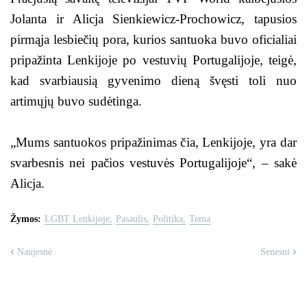
Jolanta ir Alicja Sienkiewicz-Prochowicz, tapusios
pirmąja lesbiečių pora, kurios santuoka buvo oficialiai
pripažinta Lenkijoje po vestuvių Portugalijoje, teigė,
kad svarbiausią gyvenimo dieną švęsti toli nuo
artimųjų buvo sudėtinga.
„Mums santuokos pripažinimas čia, Lenkijoje, yra dar
svarbesnis nei pačios vestuvės Portugalijoje“, – sakė
Alicja.
Žymos:
LGBT Lenkijoje
Pasaulis
Politika
Tema
Naujesnė
Senesni