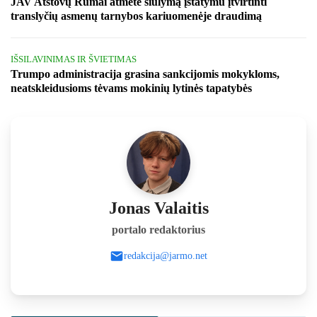
JAV Atstovų Rūmai atmetė siūlymą įstatymu įtvirtinti
translyčių asmenų tarnybos kariuomenėje draudimą
IŠSILAVINIMAS IR ŠVIETIMAS
Trumpo administracija grasina sankcijomis mokykloms,
neatskleidusioms tėvams mokinių lytinės tapatybės
Jonas Valaitis
portalo redaktorius
redakcija@jarmo.net