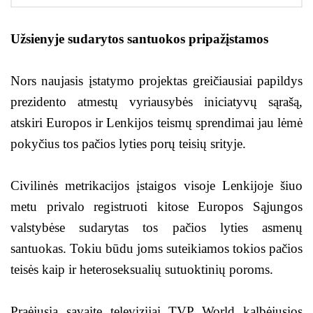
Užsienyje sudarytos santuokos pripažįstamos
Nors naujasis įstatymo projektas greičiausiai papildys
prezidento atmestų vyriausybės iniciatyvų sąrašą,
atskiri Europos ir Lenkijos teismų sprendimai jau lėmė
pokyčius tos pačios lyties porų teisių srityje.
Civilinės metrikacijos įstaigos visoje Lenkijoje šiuo
metu privalo registruoti kitose Europos Sąjungos
valstybėse sudarytas tos pačios lyties asmenų
santuokas. Tokiu būdu joms suteikiamos tokios pačios
teisės kaip ir heteroseksualių sutuoktinių poroms.
Praėjusią savaitę televizijai TVP World kalbėjusios