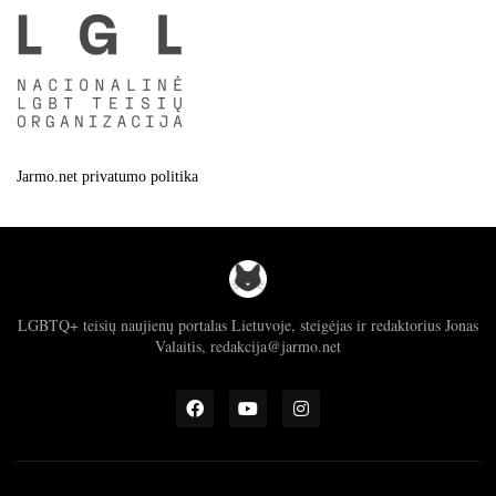
Jarmo.net privatumo politika
LGBTQ+ teisių naujienų portalas Lietuvoje, steigėjas ir redaktorius Jonas
Valaitis, redakcija@jarmo.net