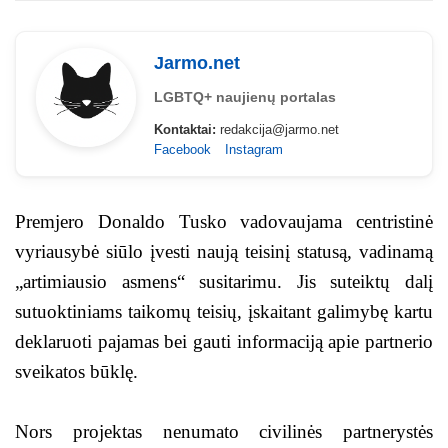
Jarmo.net
LGBTQ+ naujienų portalas
Kontaktai:
redakcija@jarmo.net
Facebook
Instagram
Premjero Donaldo Tusko vadovaujama centristinė
vyriausybė siūlo įvesti naują teisinį statusą, vadinamą
„artimiausio asmens“ susitarimu. Jis suteiktų dalį
sutuoktiniams taikomų teisių, įskaitant galimybę kartu
deklaruoti pajamas bei gauti informaciją apie partnerio
sveikatos būklę.
Nors projektas nenumato civilinės partnerystės