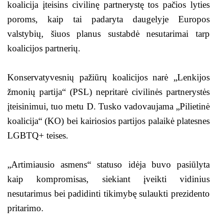
koalicija įteisins civilinę partnerystę tos pačios lyties
poroms, kaip tai padaryta daugelyje Europos
valstybių, šiuos planus sustabdė nesutarimai tarp
koalicijos partnerių.
Konservatyvesnių pažiūrų koalicijos narė „Lenkijos
žmonių partija“ (PSL) nepritarė civilinės partnerystės
įteisinimui, tuo metu D. Tusko vadovaujama „Pilietinė
koalicija“ (KO) bei kairiosios partijos palaikė platesnes
LGBTQ+ teises.
„Artimiausio asmens“ statuso idėja buvo pasiūlyta
kaip kompromisas, siekiant įveikti vidinius
nesutarimus bei padidinti tikimybę sulaukti prezidento
pritarimo.