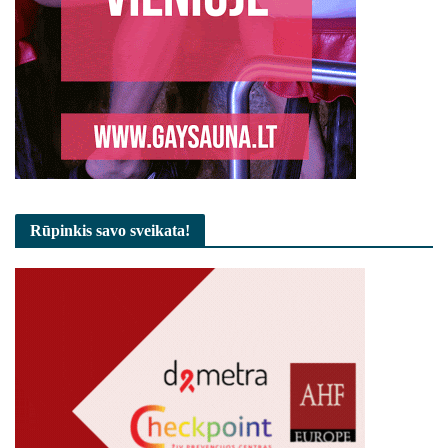
Rūpinkis savo sveikata!