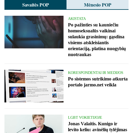
Savaitės POP
Mėnesio POP
AKISTATA
Po pažinties su kauniečiu
homoseksualūs vaikinai
sulaukia grasinimų: gąsdina
visiems atskleisiantis
orientaciją, platina nuogybių
nuotraukas
KORESPONDENTAI IR MEDIJOS
Po sistemos sutrikimo atkurta
portalo jarmo.net veikla
LGBT VOKIETIJOJE
Jonas Valaitis. Kunigo ir
levito keliu: avinėlių tylėjimas