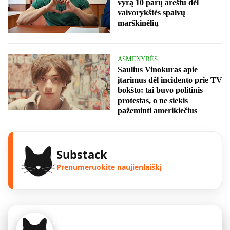
vyrą 10 parų areštu dėl
vaivorykštės spalvų
marškinėlių
ASMENYBĖS
Saulius Vinokuras apie
įtarimus dėl incidento prie TV
bokšto: tai buvo politinis
protestas, o ne siekis
pažeminti amerikiečius
Substack
Prenumeruokite naujienlaiškį
Instagram