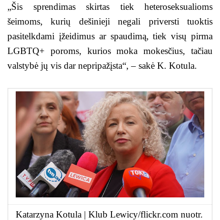
„Šis sprendimas skirtas tiek heteroseksualioms
šeimoms, kurių dešinieji negali priversti tuoktis
pasitelkdami įžeidimus ar spaudimą, tiek visų pirma
LGBTQ+ poroms, kurios moka mokesčius, tačiau
valstybė jų vis dar nepripažįsta“, – sakė K. Kotula.
Katarzyna Kotula | Klub Lewicy/flickr.com nuotr.