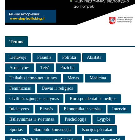
Temos
Lietuvoje
Pasaulis
Politika
Akistata
Asmenybės
Teisė
Pozicija
Unikalus jarmo.net turinys
Menas
Medicina
Feminizmas
Dievai ir religijos
Civilinės sąjungos įstatymas
Korespondentai ir medijos
Iniciatyvos
Eitynės
Ekonomika ir verslas
Interviu
Išsilavinimas ir švietimas
Psichologija
Lygybė
Sportas
Stambulo konvencija
Istorijos pėdsakai
Barbariška Rusijos ataka prieš Ukrainą
Homofobų maršai