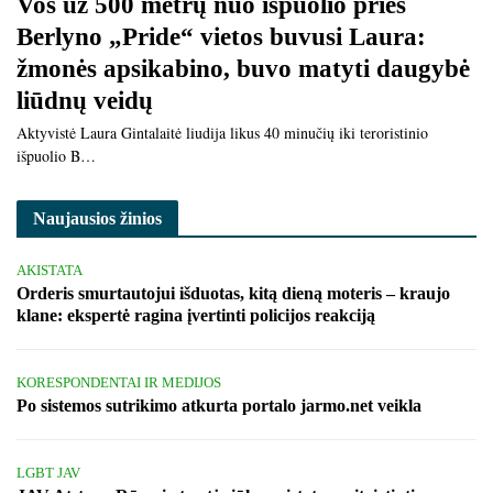
Vos už 500 metrų nuo išpuolio prieš
Berlyno „Pride“ vietos buvusi Laura:
žmonės apsikabino, buvo matyti daugybė
liūdnų veidų
Aktyvistė Laura Gintalaitė liudija likus 40 minučių iki teroristinio
išpuolio B…
Naujausios žinios
AKISTATA
Orderis smurtautojui išduotas, kitą dieną moteris – kraujo
klane: ekspertė ragina įvertinti policijos reakciją
KORESPONDENTAI IR MEDIJOS
Po sistemos sutrikimo atkurta portalo jarmo.net veikla
LGBT JAV