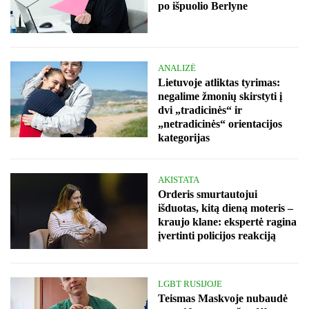
po išpuolio Berlyne
ANALIZĖ
Lietuvoje atliktas tyrimas:
negalime žmonių skirstyti į
dvi „tradicinės“ ir
„netradicinės“ orientacijos
kategorijas
AKISTATA
Orderis smurtautojui
išduotas, kitą dieną moteris –
kraujo klane: ekspertė ragina
įvertinti policijos reakciją
LGBT RUSIJOJE
Teismas Maskvoje nubaudė