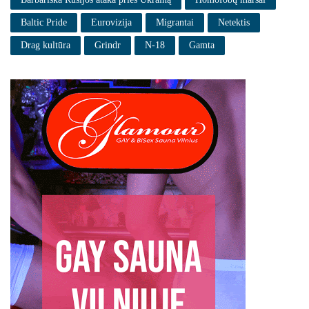
Baltic Pride
Eurovizija
Migrantai
Netektis
Drag kultūra
Grindr
N-18
Gamta