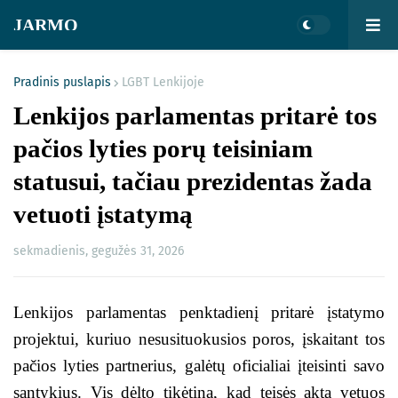
JARMO
Pradinis puslapis
LGBT Lenkijoje
Lenkijos parlamentas pritarė tos
pačios lyties porų teisiniam
statusui, tačiau prezidentas žada
vetuoti įstatymą
sekmadienis, gegužės 31, 2026
Lenkijos parlamentas penktadienį pritarė įstatymo
projektui, kuriuo nesusituokusios poros, įskaitant tos
pačios lyties partnerius, galėtų oficialiai įteisinti savo
santykius. Vis dėlto tikėtina, kad teisės aktą vetuos