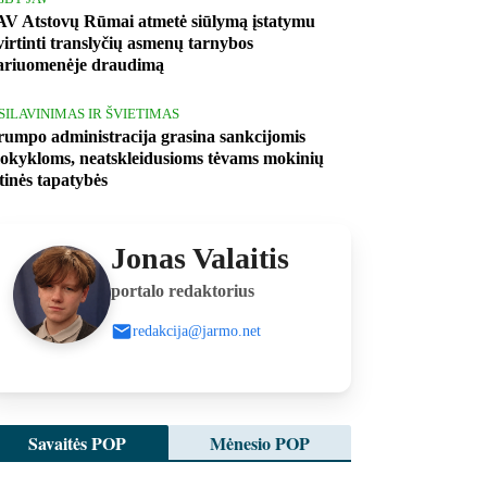
AV Atstovų Rūmai atmetė siūlymą įstatymu
tvirtinti translyčių asmenų tarnybos
ariuomenėje draudimą
ŠSILAVINIMAS IR ŠVIETIMAS
rumpo administracija grasina sankcijomis
okykloms, neatskleidusioms tėvams mokinių
ytinės tapatybės
Jonas Valaitis
portalo redaktorius
redakcija@jarmo.net
Savaitės POP
Mėnesio POP