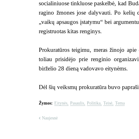
socialiniuose tinkluose paskelbė, kad Bud
ragino žmones jose dalyvauti. Po kelių 
„vaikų apsaugos įstatymu“ bei argumentu,
registruotas kitas renginys.
Prokuratūros teigimu, meras žinojo apie
toliau prisidėjo prie renginio organiza
birželio 28 dieną vadovavo eitynėms.
Dėl šių veiksmų prokuratūra buvo paprašiu
Žymos:
Eitynės
Pasaulis
Politika
Teisė
Tema
Naujesnė