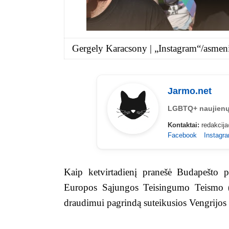
Gergely Karacsony | „Instagram“/asmen
Jarmo.net
LGBTQ+ naujienų
Kontaktai:
redakcij
Facebook
Instagr
Kaip ketvirtadienį pranešė Budapešto pr
Europos Sąjungos Teisingumo Teismo (
draudimui pagrindą suteikusios Vengrijos 