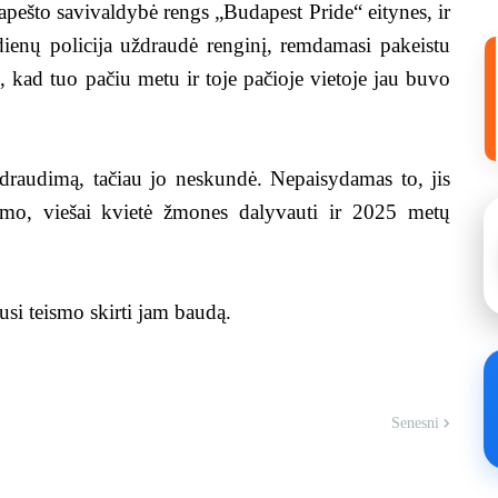
apešto savivaldybė rengs „Budapest Pride“ eitynes, ir
dienų policija uždraudė renginį, remdamasi pakeistu
 kad tuo pačiu metu ir toje pačioje vietoje jau buvo
 draudimą, tačiau jo neskundė. Nepaisydamas to, jis
vimo, viešai kvietė žmones dalyvauti ir 2025 metų
si teismo skirti jam baudą.
Senesni