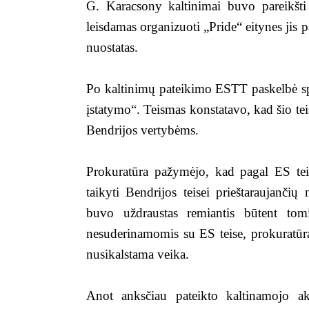
G. Karacsony kaltinimai buvo pareikšti
leisdamas organizuoti „Pride“ eitynes jis 
nuostatas.
Po kaltinimų pateikimo ESTT paskelbė s
įstatymo“. Teismas konstatavo, kad šio teis
Bendrijos vertybėms.
Prokuratūra pažymėjo, kad pagal ES teis
taikyti Bendrijos teisei prieštaraujanči
buvo uždraustas remiantis būtent tom
nesuderinamomis su ES teise, prokuratūr
nusikalstama veika.
Anot anksčiau pateikto kaltinamojo 