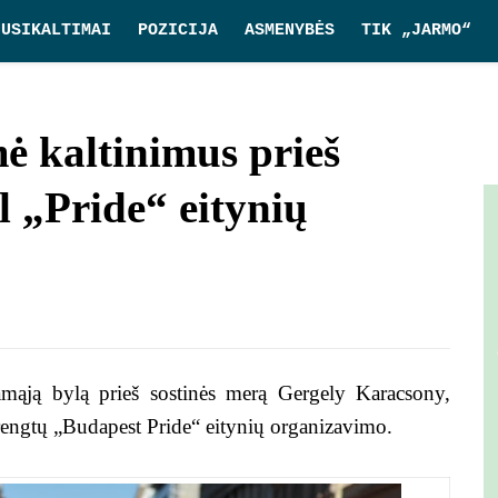
NUSIKALTIMAI
POZICIJA
ASMENYBĖS
TIK „JARMO“
ė kaltinimus prieš
 „Pride“ eitynių
mąją bylą prieš sostinės merą Gergely Karacsony,
rengtų „Budapest Pride“ eitynių organizavimo.