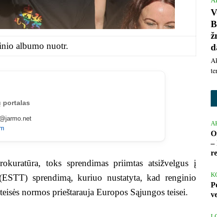
A
V
B
ž
inio albumo nuotr.
d
Ak
te
 portalas
a@jarmo.net
A
am
O
– 
r
okuratūra, toks sprendimas priimtas atsižvelgus į
K
ESTT) sprendimą, kuriuo nustatyta, kad renginio
P
teisės normos prieštarauja Europos Sąjungos teisei.
v
L