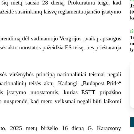
 šių metų sausio 28 dieną. Prokuratūra teigė, kad
J
pažeidė susirinkimų laisvę reglamentuojančio įstatymo
į
k
I
T
prendimą dėl vadinamojo Vengrijos „vaikų apsaugos
m
ės akto nuostatos pažeidžia ES teisę, nes prieštarauja
l
ės viršenybės principą nacionaliniai teismai negali
ų nacionalinių teisės aktų. Kadangi „Budapest Pride“
is įstatymo nuostatomis, kurias ESTT pripažino
a nusprendė, kad mero veiksmai negali būti laikomi
akto, 2025 metų birželio 16 dieną G. Karacsony