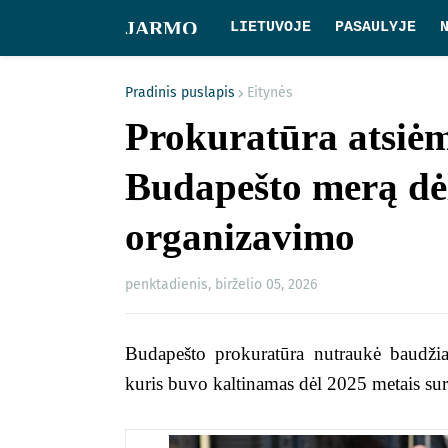
JARMO
LIETUVOJE
PASAULYJE
Pradinis puslapis
Eitynės
Prokuratūra atsiėm
Budapešto merą dėl
organizavimo
penktadienis, birželio 05, 2026
Budapešto prokuratūra nutraukė baudžia
kuris buvo kaltinamas dėl 2025 metais su