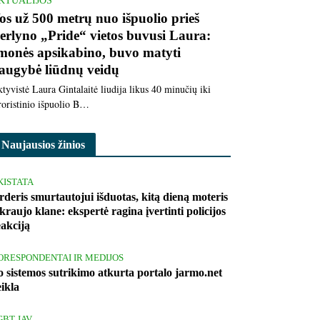
KTUALIJOS
os už 500 metrų nuo išpuolio prieš
erlyno „Pride“ vietos buvusi Laura:
monės apsikabino, buvo matyti
augybė liūdnų veidų
tyvistė Laura Gintalaitė liudija likus 40 minučių iki
roristinio išpuolio B…
Naujausios žinios
KISTATA
rderis smurtautojui išduotas, kitą dieną moteris
kraujo klane: ekspertė ragina įvertinti policijos
eakciją
ORESPONDENTAI IR MEDIJOS
o sistemos sutrikimo atkurta portalo jarmo.net
eikla
GBT JAV