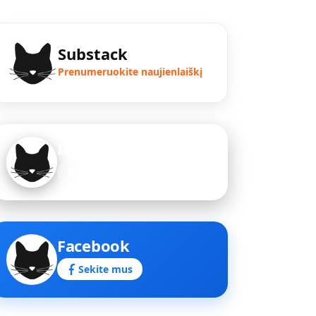
Substack
Prenumeruokite naujienlaiškį
Instagram
Sekite mus
Facebook
Sekite mus