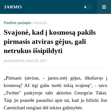
JARMO
Pradinis puslapis
Pasaulis
Svajonė, kad į kosmosą pakils
pirmasis atviras gėjus, gali
netrukus išsipildyti
penktadienis, kovo 05, 2021
„Pirmasis (atviras, - jarmo.net) gėjus, iškeliavęs į
kosmosą? Aš irgi galiu turėti tokią svajonę", - savo
„Twitter" paskyroje rašo aktorius George'as Takei.
Taip jis pranešė pasauliui apie tai, kad jo bičulis Jon
Carmichael rungiasi dėl tokios galimybės.