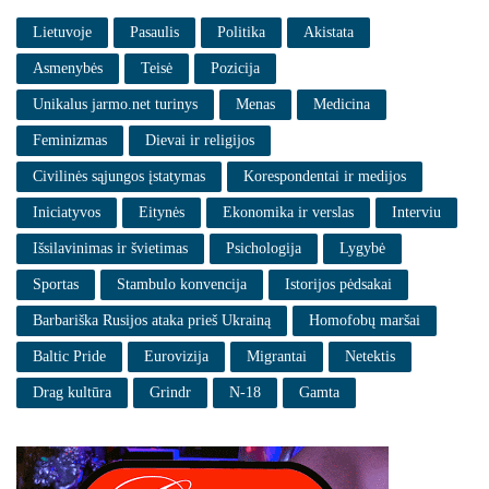
Lietuvoje
Pasaulis
Politika
Akistata
Asmenybės
Teisė
Pozicija
Unikalus jarmo.net turinys
Menas
Medicina
Feminizmas
Dievai ir religijos
Civilinės sąjungos įstatymas
Korespondentai ir medijos
Iniciatyvos
Eitynės
Ekonomika ir verslas
Interviu
Išsilavinimas ir švietimas
Psichologija
Lygybė
Sportas
Stambulo konvencija
Istorijos pėdsakai
Barbariška Rusijos ataka prieš Ukrainą
Homofobų maršai
Baltic Pride
Eurovizija
Migrantai
Netektis
Drag kultūra
Grindr
N-18
Gamta