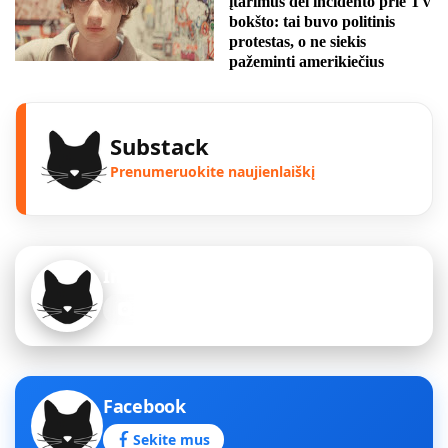
įtarimus dėl incidento prie TV
bokšto: tai buvo politinis
protestas, o ne siekis
pažeminti amerikiečius
Substack
Prenumeruokite naujienlaiškį
Instagram
Sekite mus
Facebook
Sekite mus