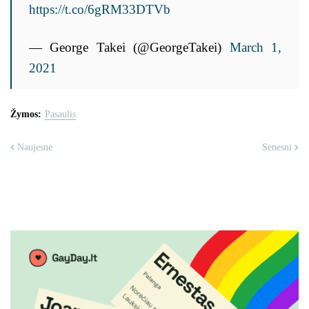
https://t.co/6gRM33DTVb
— George Takei (@GeorgeTakei)
March 1,
2021
Žymos:
Pasaulis
Naujesnė
Senesni