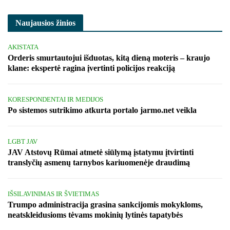
Naujausios žinios
AKISTATA
Orderis smurtautojui išduotas, kitą dieną moteris – kraujo
klane: ekspertė ragina įvertinti policijos reakciją
KORESPONDENTAI IR MEDIJOS
Po sistemos sutrikimo atkurta portalo jarmo.net veikla
LGBT JAV
JAV Atstovų Rūmai atmetė siūlymą įstatymu įtvirtinti
translyčių asmenų tarnybos kariuomenėje draudimą
IŠSILAVINIMAS IR ŠVIETIMAS
Trumpo administracija grasina sankcijomis mokykloms,
neatskleidusioms tėvams mokinių lytinės tapatybės