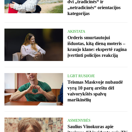
dvi „tradicinės“ ir
„netradicinės“ orientacijos
kategorijas
AKISTATA
Orderis smurtautojui
išduotas, kitą dieną moteris –
kraujo klane: ekspertė ragina
įvertinti policijos reakciją
LGBT RUSIJOJE
Teismas Maskvoje nubaudė
vyrą 10 parų areštu dėl
vaivorykštės spalvų
marškinėlių
ASMENYBĖS
Saulius Vinokuras apie