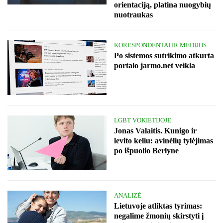
orientaciją, platina nuogybių
nuotraukas
KORESPONDENTAI IR MEDIJOS
Po sistemos sutrikimo atkurta
portalo jarmo.net veikla
LGBT VOKIETIJOJE
Jonas Valaitis. Kunigo ir
levito keliu: avinėlių tylėjimas
po išpuolio Berlyne
ANALIZĖ
Lietuvoje atliktas tyrimas:
negalime žmonių skirstyti į