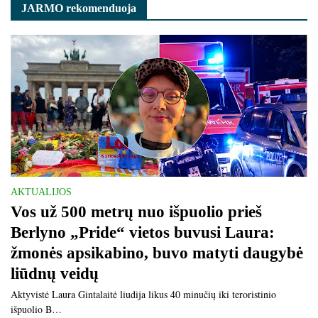
JARMO rekomenduoja
AKTUALIJOS
Vos už 500 metrų nuo išpuolio prieš
Berlyno „Pride“ vietos buvusi Laura:
žmonės apsikabino, buvo matyti daugybė
liūdnų veidų
Aktyvistė Laura Gintalaitė liudija likus 40 minučių iki teroristinio
išpuolio B…