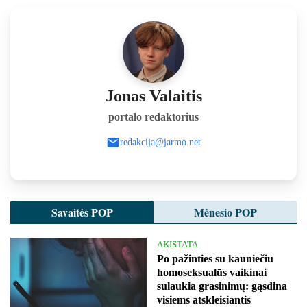
Jonas Valaitis
portalo redaktorius
redakcija@jarmo.net
Savaitės POP
Mėnesio POP
AKISTATA
Po pažinties su kauniečiu
homoseksualūs vaikinai
sulaukia grasinimų: gąsdina
visiems atskleisiantis