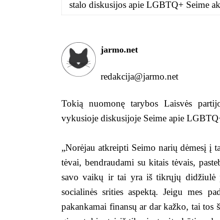
stalo diskusijos apie LGBTQ+ Seime aki
jarmo.net
redakcija@jarmo.net
Tokią nuomonę tarybos Laisvės partijos 
vykusioje diskusijoje Seime apie LGBTQ+
„Norėjau atkreipti Seimo narių dėmesį į t
tėvai, bendraudami su kitais tėvais, past
savo vaikų ir tai yra iš tikrųjų didžiulė 
socialinės srities aspektą. Jeigu mes 
pakankamai finansų ar dar kažko, tai tos š