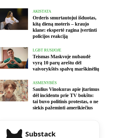
AKISTATA
Orderis smurtautojui išduotas,
kitą dieną moteris – kraujo
klane: ekspertė ragina įvertinti
policijos reakciją
LGBT RUSIJOJE
Teismas Maskvoje nubaudė
vyrą 10 parų areštu dėl
vaivorykštės spalvų marškinėlių
ASMENYBĖS
Saulius Vinokuras apie įtarimus
dėl incidento prie TV bokšto:
tai buvo politinis protestas, o ne
siekis pažeminti amerikiečius
Substack