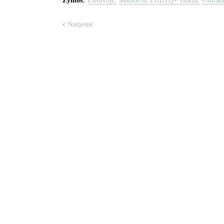
Žymos:
Lietuvoje
Mamos už LGBTQ+ vaikus
Politika
Naujesnė