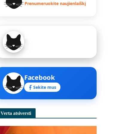
Prenumeruokite naujienlaiškį
Instagram
Sekite mus
Facebook
Sekite mus
Verta atsiversti