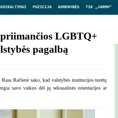
NUSIKALTIMAI
POZICIJA
ASMENYBĖS
TIK „JARMO“
nepriimančios LGBTQ+
alstybės pagalbą
 Rasa Račienė sako, kad valstybės institucijos turėtų
engia savo vaikus dėl jų seksualinės orientacijos ar