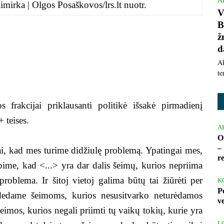
A
mirka | Olgos Posaškovos/lrs.lt nuotr.
V
B
ž
d
Ak
te
frakcijai priklausanti politikė išsakė pirmadienį
 teises.
A
O
– 
ai, kad mes turime didžiulę problemą. Ypatingai mes,
r
ebime, kad <...> yra dar dalis šeimų, kurios nepriima
problema. Ir šitoj vietoj galima būtų tai žiūrėti per
K
P
padedame šeimoms, kurios nesusitvarko neturėdamos
v
eimos, kurios negali priimti tų vaikų tokių, kurie yra
L