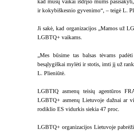
kad mūsų vaikai išdrįso mums pasisakyti, 
ir kokybiškesnio gyvenimo“, – teigė L. Pl
Ji sakė, kad organizacijos „Mamos už LG
LGBTQ+ vaikams.
„Mes būsime tas balsas tėvams padėti 
besąlygiškai mylėti ir stotis, imti jį už ran
L. Plieniūtė.
LGBTIQ asmenų teisių agentūros F
LGBTQ+ asmenų Lietuvoje dažnai ar visa
rodiklio ES vidurkis siekia 47 proc.
LGBTQ+ organizacijos Lietuvoje pabrėžia