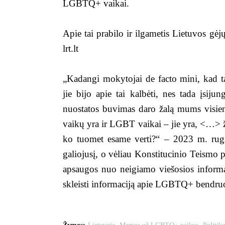
LGBTQ+ vaikai.
Apie tai prabilo ir ilgametis Lietuvos g
lrt.lt
„Kadangi mokytojai de facto mini, kad t
jie bijo apie tai kalbėti, nes tada įsiju
nuostatos buvimas daro žalą mums visiem
vaikų yra ir LGBT vaikai – jie yra, <…> ž
ko tuomet esame verti?“ – 2023 m. rug
galiojusį, o vėliau Konstitucinio Teismo p
apsaugos nuo neigiamo viešosios informac
skleisti informaciją apie LGBTQ+ bendr