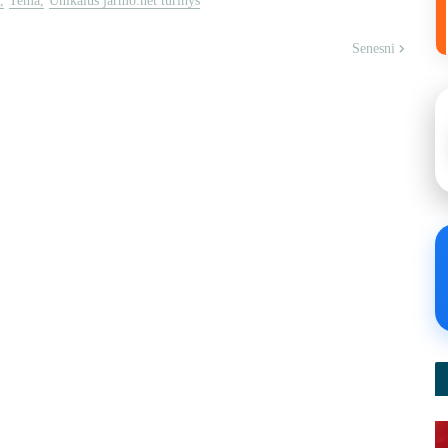
Tema
Unikalus jarmo.net turinys
Senesni