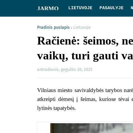
JARMO
LIETUVOJE
PASAULYJE
Pradinis puslapis
Lietuvoje
Račienė: šeimos, 
vaikų, turi gauti v
antradienis, gegužės 20, 2025
Vilniaus miesto savivaldybės tarybos narė
atkreipti dėmesį į šeimas, kuriose tėvai 
lytinės tapatybės.