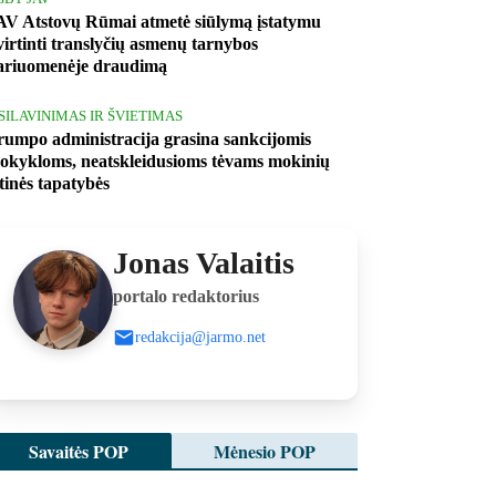
AV Atstovų Rūmai atmetė siūlymą įstatymu
tvirtinti translyčių asmenų tarnybos
ariuomenėje draudimą
ŠSILAVINIMAS IR ŠVIETIMAS
rumpo administracija grasina sankcijomis
okykloms, neatskleidusioms tėvams mokinių
ytinės tapatybės
Jonas Valaitis
portalo redaktorius
redakcija@jarmo.net
Savaitės POP
Mėnesio POP