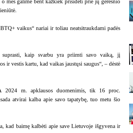
o mes galime bent kažkiek prisidėti prie jų geresnio
ieniūtė.
BTQ+ vaikus“ nariai ir toliau neatsitraukdami padės
suprasti, kaip svarbu yra priimti savo vaiką, jį
kos ir vestis kartu, kad vaikas jaustųsi saugus“, – dėstė
RA
2024 m. apklausos duomenimis, tik 16 proc.
da atvirai kalba apie savo tapatybę, tuo metu šio
, kad baimę kalbėti apie save Lietuvoje išgyvena ir