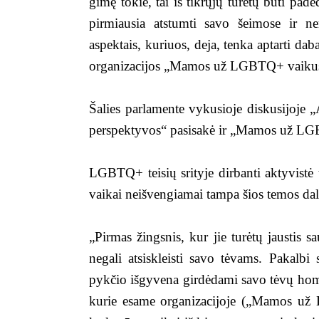
gimę tokie, tai iš tikrųjų turėtų būti pa
pirmiausia atstumti savo šeimose ir n
aspektais, kuriuos, deja, tenka aptarti dab
organizacijos „Mamos už LGBTQ+ vaikus“
Šalies parlamente vykusioje diskusijoj
perspektyvos“ pasisakė ir
„Mamos už LGBT
LGBTQ+ teisių srityje dirbanti aktyvis
vaikai neišvengiamai tampa šios temos da
„Pirmas žingsnis, kur jie turėtų jaustis
negali atsiskleisti savo tėvams. Pakalbi 
pykčio išgyvena girdėdami savo tėvų homo
kurie esame organizacijoje („Mamos už 