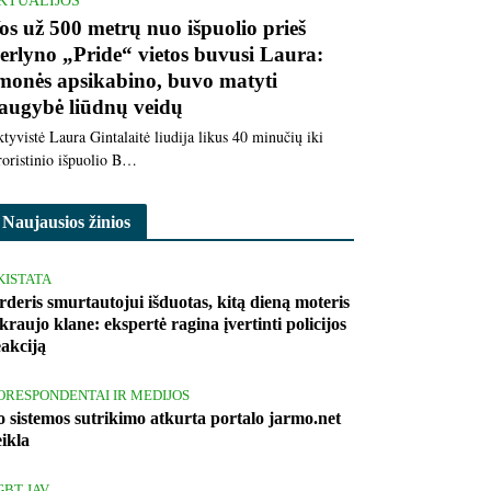
KTUALIJOS
os už 500 metrų nuo išpuolio prieš
erlyno „Pride“ vietos buvusi Laura:
monės apsikabino, buvo matyti
augybė liūdnų veidų
tyvistė Laura Gintalaitė liudija likus 40 minučių iki
roristinio išpuolio B…
Naujausios žinios
KISTATA
rderis smurtautojui išduotas, kitą dieną moteris
kraujo klane: ekspertė ragina įvertinti policijos
eakciją
ORESPONDENTAI IR MEDIJOS
o sistemos sutrikimo atkurta portalo jarmo.net
eikla
GBT JAV