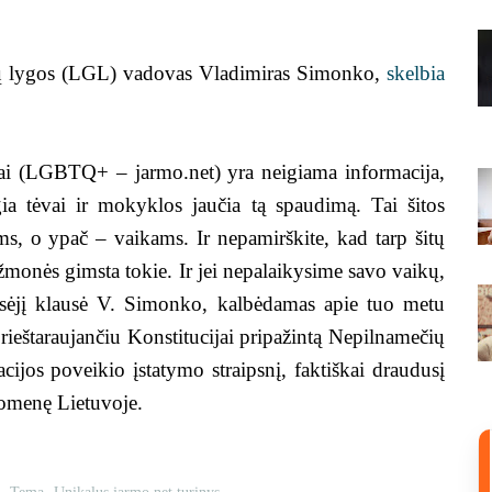
ėjų lygos (LGL) vadovas Vladimiras Simonko,
skelbia
ai (LGBTQ+ – jarmo.net) yra neigiama informacija,
ngia tėvai ir mokyklos jaučia tą spaudimą. Tai šitos
s, o ypač – vaikams. Ir nepamirškite, kad tarp šitų
monės gimsta tokie. Ir jei nepalaikysime savo vaikų,
sėjį klausė V. Simonko, kalbėdamas apie tuo metu
rieštaraujančiu Konstitucijai pripažintą Nepilnamečių
ijos poveikio įstatymo straipsnį, faktiškai draudusį
uomenę Lietuvoje.