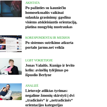
AKISTATA
Po pažinties su kauniečiu
homoseksualūs vaikinai
sulaukia grasinimų: gąsdina
visiems atskleisiantis orientaciją,
platina nuogybių nuotraukas
KORESPONDENTAI IR MEDIJOS
Po sistemos sutrikimo atkurta
portalo jarmo.net veikla
LGBT VOKIETIJOJE
Jonas Valaitis. Kunigo ir levito
keliu: avinėlių tylėjimas po
išpuolio Berlyne
ANALIZĖ
Lietuvoje atliktas tyrimas:
negalime žmonių skirstyti į dvi
„tradicinės“ ir „netradicinės“
orientacijos kategorijas