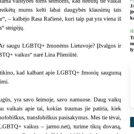
dedama valstybės toms šeimoms, kad nebūtų tie vaikai
J
ereikėtų mums kelti labai daugybės klausimų tais
į
k
ar“, – kalbėjo Rasa Račienė, kuri taip pat yra viena iš
 steigėjų.
I
T
m
e „Ar saugu LGBTQ+ žmonėms Lietuvoje? Įžvalgos ir
l
Q+ vaikus“ narė Lina Plieniūtė.
tė tikino, kad kalbant apie LGBTQ+ žmonių saugumą
limi.
 saugūs, yra savo šeimoje, savo namuose. Daug vaikų
su vaikais apie tai, kokias traumas jie patiria, kiek
fobiškus, transfobiškus pasisakymus. Mes tie tėvai,
LGBTQ+ vaikus – jarmo.net), turime tikrą dovaną,