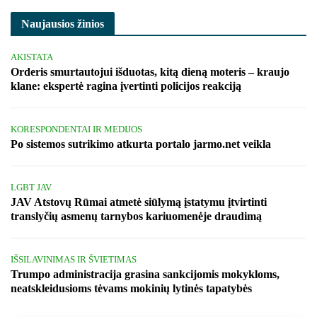
Naujausios žinios
AKISTATA
Orderis smurtautojui išduotas, kitą dieną moteris – kraujo
klane: ekspertė ragina įvertinti policijos reakciją
KORESPONDENTAI IR MEDIJOS
Po sistemos sutrikimo atkurta portalo jarmo.net veikla
LGBT JAV
JAV Atstovų Rūmai atmetė siūlymą įstatymu įtvirtinti
translyčių asmenų tarnybos kariuomenėje draudimą
IŠSILAVINIMAS IR ŠVIETIMAS
Trumpo administracija grasina sankcijomis mokykloms,
neatskleidusioms tėvams mokinių lytinės tapatybės