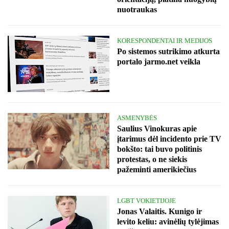
nuotraukas
KORESPONDENTAI IR MEDIJOS
Po sistemos sutrikimo atkurta
portalo jarmo.net veikla
ASMENYBĖS
Saulius Vinokuras apie
įtarimus dėl incidento prie TV
bokšto: tai buvo politinis
protestas, o ne siekis
pažeminti amerikiečius
LGBT VOKIETIJOJE
Jonas Valaitis. Kunigo ir
levito keliu: avinėlių tylėjimas