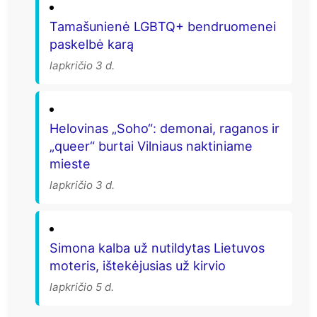
Tamašunienė LGBTQ+ bendruomenei
paskelbė karą
lapkričio 3 d.
Helovinas „Soho“: demonai, raganos ir
„queer“ burtai Vilniaus naktiniame
mieste
lapkričio 3 d.
Simona kalba už nutildytas Lietuvos
moteris, ištekėjusias už kirvio
lapkričio 5 d.