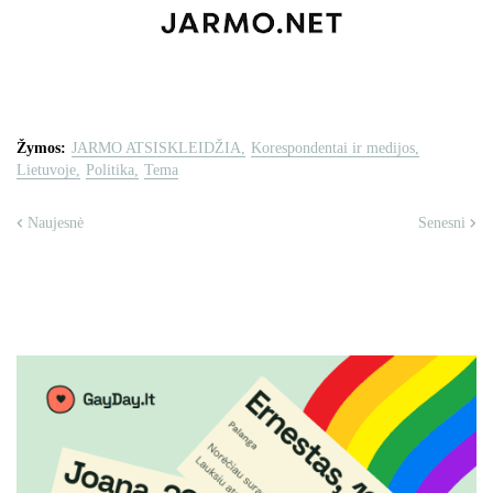
Žymos:
JARMO ATSISKLEIDŽIA
Korespondentai ir medijos
Lietuvoje
Politika
Tema
Naujesnė
Senesni