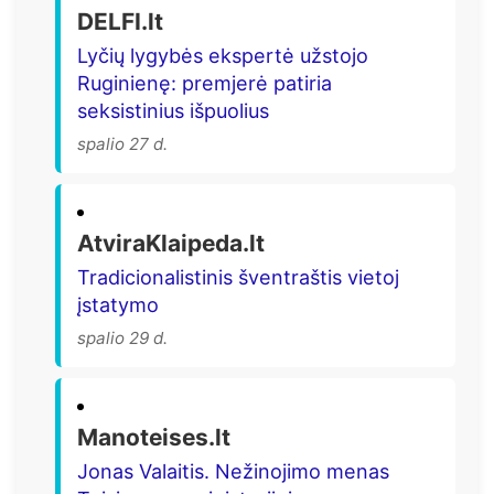
DELFI.lt
Lyčių lygybės ekspertė užstojo
Ruginienę: premjerė patiria
seksistinius išpuolius
spalio 27 d.
AtviraKlaipeda.lt
Tradicionalistinis šventraštis vietoj
įstatymo
spalio 29 d.
Manoteises.lt
Jonas Valaitis. Nežinojimo menas