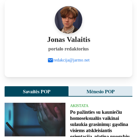
Jonas Valaitis
portalo redaktorius
redakcija@jarmo.net
Savaitės POP
Mėnesio POP
AKISTATA
Po pažinties su kauniečiu
homoseksualūs vaikinai
sulaukia grasinimų: gąsdina
visiems atskleisiantis
orientaciją, platina nuogybių