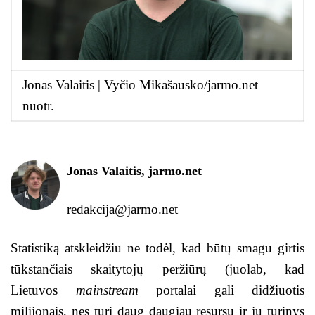
Jonas Valaitis | Vyčio Mikašausko/jarmo.net
nuotr.
Jonas Valaitis, jarmo.net
redakcija@jarmo.net
Statistiką atskleidžiu ne todėl, kad būtų smagu girtis
tūkstančiais skaitytojų peržiūrų (juolab, kad
Lietuvos
mainstream
portalai gali didžiuotis
milijonais, nes turi daug daugiau resursų ir jų turinys