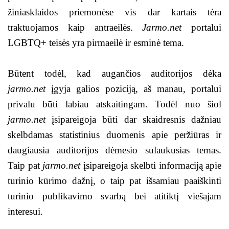
žiniasklaidos priemonėse vis dar kartais tėra
traktuojamos kaip antraeilės.
Jarmo.net
portalui
LGBTQ+ teisės yra pirmaeilė ir esminė tema.
Būtent todėl, kad augančios auditorijos dėka
jarmo.net
įgyja galios poziciją, aš manau, portalui
privalu būti labiau atskaitingam. Todėl nuo šiol
jarmo.net
įsipareigoja būti dar skaidresnis dažniau
skelbdamas statistinius duomenis apie peržiūras ir
daugiausia auditorijos dėmesio sulaukusias temas.
Taip pat
jarmo.net
įsipareigoja skelbti informaciją apie
turinio kūrimo dažnį, o taip pat išsamiau paaiškinti
turinio publikavimo svarbą bei atitiktį viešajam
interesui.