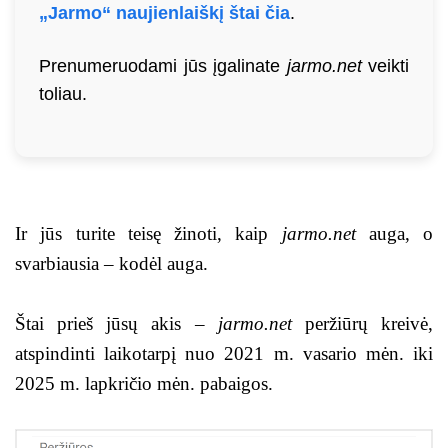
„Jarmo“ naujienlaiškį štai čia
.
Prenumeruodami jūs įgalinate
jarmo.net
veikti
toliau.
Ir jūs turite teisę žinoti, kaip
jarmo.net
auga, o
svarbiausia – kodėl auga.
Štai prieš jūsų akis –
jarmo.net
peržiūrų kreivė,
atspindinti laikotarpį nuo 2021 m. vasario mėn. iki
2025 m. lapkričio mėn. pabaigos.