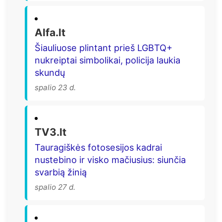
Alfa.lt
Šiauliuose plintant prieš LGBTQ+
nukreiptai simbolikai, policija laukia
skundų
spalio 23 d.
TV3.lt
Tauragiškės fotosesijos kadrai
nustebino ir visko mačiusius: siunčia
svarbią žinią
spalio 27 d.