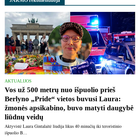
JARMO rekomenduoja
AKTUALIJOS
Vos už 500 metrų nuo išpuolio prieš
Berlyno „Pride“ vietos buvusi Laura:
žmonės apsikabino, buvo matyti daugybė
liūdnų veidų
Aktyvistė Laura Gintalaitė liudija likus 40 minučių iki teroristinio
išpuolio B…