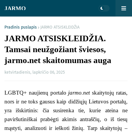
JARMO
Pradinis puslapis
JARMO ATSISKLEIDŽIA
JARMO ATSISKLEIDŽIA.
Tamsai neužgožiant šviesos,
jarmo.net skaitomumas auga
ketvirtadienis, lapkričio 06, 2025
LGBTQ+ naujienų portalo
jarmo.net
skaitytojų ratas,
nors ir ne toks gausus kaip didžiųjų Lietuvos portalų,
yra išskirtinis: čia susirenka tie, kurie ateina ne
paviršutiniškai prabėgti akimis antraščių, o iš tiesų
mąstyti, analizuoti ir ieškoti žinių. Tarp skaitytojų –