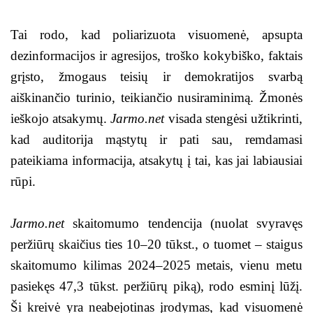
Tai rodo, kad poliarizuota visuomenė, apsupta
dezinformacijos ir agresijos, troško kokybiško, faktais
grįsto, žmogaus teisių ir demokratijos svarbą
aiškinančio turinio, teikiančio nusiraminimą. Žmonės
ieškojo atsakymų.
Jarmo.net
visada stengėsi užtikrinti,
kad auditorija mąstytų ir pati sau, remdamasi
pateikiama informacija, atsakytų į tai, kas jai labiausiai
rūpi.
Jarmo.net
skaitomumo tendencija (nuolat svyravęs
peržiūrų skaičius ties 10–20 tūkst., o tuomet – staigus
skaitomumo kilimas 2024–2025 metais, vienu metu
pasiekęs 47,3 tūkst. peržiūrų piką), rodo esminį lūžį.
Ši kreivė yra neabejotinas įrodymas, kad visuomenė