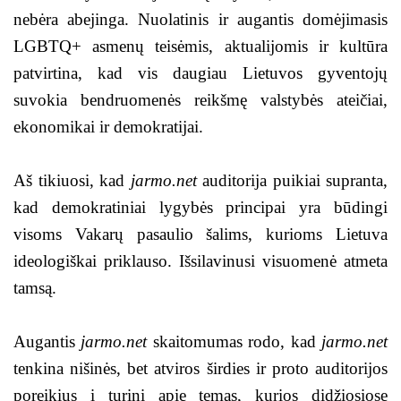
nebėra abejinga. Nuolatinis ir augantis domėjimasis
LGBTQ+ asmenų teisėmis, aktualijomis ir kultūra
patvirtina, kad vis daugiau Lietuvos gyventojų
suvokia bendruomenės reikšmę valstybės ateičiai,
ekonomikai ir demokratijai.
Aš tikiuosi, kad
jarmo.net
auditorija puikiai supranta,
kad demokratiniai lygybės principai yra būdingi
visoms Vakarų pasaulio šalims, kurioms Lietuva
ideologiškai priklauso. Išsilavinusi visuomenė atmeta
tamsą.
Augantis
jarmo.net
skaitomumas rodo, kad
jarmo.net
tenkina nišinės, bet atviros širdies ir proto auditorijos
poreikius į turinį apie temas, kurios didžiosiose