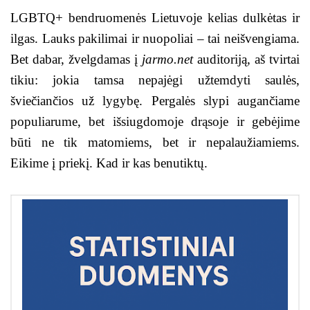
LGBTQ+ bendruomenės Lietuvoje kelias dulkėtas ir
ilgas. Lauks pakilimai ir nuopoliai – tai neišvengiama.
Bet dabar, žvelgdamas į
jarmo.net
auditoriją, aš tvirtai
tikiu: jokia tamsa nepajėgi užtemdyti saulės,
šviečiančios už lygybę. Pergalės slypi augančiame
populiarume, bet išsiugdomoje drąsoje ir gebėjime
būti ne tik matomiems, bet ir nepalaužiamiems.
Eikime į priekį. Kad ir kas benutiktų.