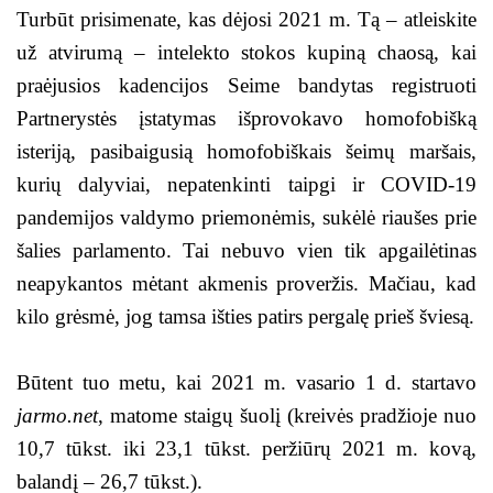
Turbūt prisimenate, kas dėjosi 2021 m. Tą – atleiskite
už atvirumą – intelekto stokos kupiną chaosą, kai
praėjusios kadencijos Seime bandytas registruoti
Partnerystės įstatymas išprovokavo homofobišką
isteriją, pasibaigusią homofobiškais šeimų maršais,
kurių dalyviai, nepatenkinti taipgi ir COVID-19
pandemijos valdymo priemonėmis, sukėlė riaušes prie
šalies parlamento. Tai nebuvo vien tik apgailėtinas
neapykantos mėtant akmenis proveržis. Mačiau, kad
kilo grėsmė, jog tamsa išties patirs pergalę prieš šviesą.
Būtent tuo metu, kai 2021 m. vasario 1 d. startavo
jarmo.net
, matome staigų šuolį (kreivės pradžioje nuo
10,7 tūkst. iki 23,1 tūkst. peržiūrų 2021 m. kovą,
balandį – 26,7 tūkst.).