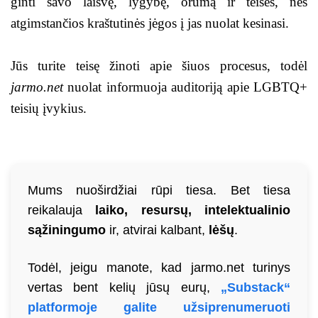
ginti savo laisvę, lygybę, orumą ir teises, nes
atgimstančios kraštutinės jėgos į jas nuolat kesinasi.
Jūs turite teisę žinoti apie šiuos procesus, todėl
jarmo.net
nuolat informuoja auditoriją apie LGBTQ+
teisių įvykius.
Mums nuoširdžiai rūpi tiesa. Bet tiesa
reikalauja
laiko, resursų, intelektualinio
sąžiningumo
ir, atvirai kalbant,
lėšų
.
Todėl, jeigu manote, kad jarmo.net turinys
vertas bent kelių jūsų eurų,
„Substack“
platformoje galite užsiprenumeruoti