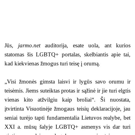
Jūs,
jarmo.net
auditorija, esate uola, ant kurios
statomas šis LGBTQ+ portalas, skelbiantis apie tai,
kad kiekvienas žmogus turi teisę į orumą.
„Visi žmonės gimsta laisvi ir lygūs savo orumu ir
teisėmis. Jiems suteiktas protas ir sąžinė ir jie turi elgtis
vienas kito atžvilgiu kaip broliai“. Ši nuostata,
įtvirtinta Visuotinėje žmogaus teisių deklaracijoje, jau
seniai turėjo tapti fundamentalia Lietuvos realybe, bet
XXI a. mūsų šalyje LGBTQ+ asmenys vis dar turi