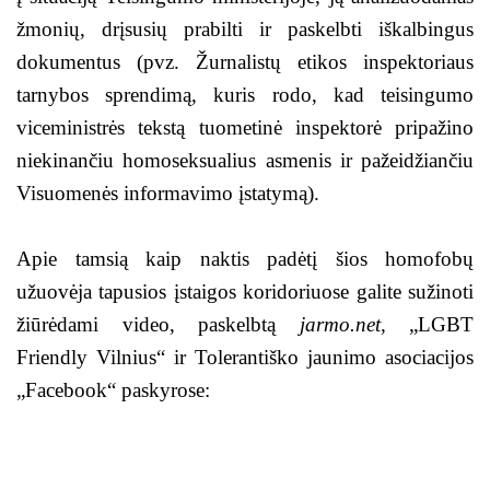
žmonių, drįsusių prabilti ir paskelbti iškalbingus
dokumentus (pvz. Žurnalistų etikos inspektoriaus
tarnybos sprendimą, kuris rodo, kad teisingumo
viceministrės tekstą tuometinė inspektorė pripažino
niekinančiu homoseksualius asmenis ir pažeidžiančiu
Visuomenės informavimo įstatymą).
Apie tamsią kaip naktis padėtį šios homofobų
užuovėja tapusios įstaigos koridoriuose galite sužinoti
žiūrėdami video, paskelbtą
jarmo.net,
„LGBT
Friendly Vilnius“ ir Tolerantiško jaunimo asociacijos
„Facebook“ paskyrose: