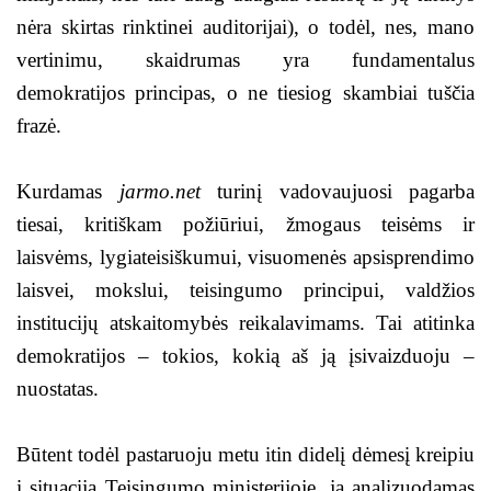
nėra skirtas rinktinei auditorijai), o todėl, nes, mano
vertinimu, skaidrumas yra fundamentalus
demokratijos principas, o ne tiesiog skambiai tuščia
frazė.
Kurdamas
jarmo.net
turinį vadovaujuosi pagarba
tiesai, kritiškam požiūriui, žmogaus teisėms ir
laisvėms, lygiateisiškumui, visuomenės apsisprendimo
laisvei, mokslui, teisingumo principui, valdžios
institucijų atskaitomybės reikalavimams. Tai atitinka
demokratijos – tokios, kokią aš ją įsivaizduoju –
nuostatas.
Būtent todėl pastaruoju metu itin didelį dėmesį kreipiu
į situaciją Teisingumo ministerijoje, ją analizuodamas