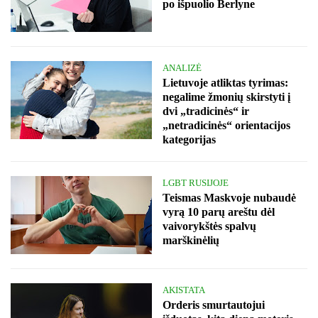
po išpuolio Berlyne
ANALIZĖ
Lietuvoje atliktas tyrimas:
negalime žmonių skirstyti į
dvi „tradicinės“ ir
„netradicinės“ orientacijos
kategorijas
LGBT RUSIJOJE
Teismas Maskvoje nubaudė
vyrą 10 parų areštu dėl
vaivorykštės spalvų
marškinėlių
AKISTATA
Orderis smurtautojui