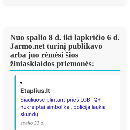
Nuo spalio 8 d. iki lapkričio 6 d.
Jarmo.net turinį publikavo
arba juo rėmėsi šios
žiniasklaidos priemonės:
Etaplius.lt
Šiauliuose plintant prieš LGBTQ+
nukreiptai simbolikai, policija laukia
skundų
spalio 23 d.