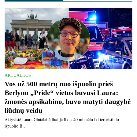
AKTUALIJOS
Vos už 500 metrų nuo išpuolio prieš
Berlyno „Pride“ vietos buvusi Laura:
žmonės apsikabino, buvo matyti daugybė
liūdnų veidų
Aktyvistė Laura Gintalaitė liudija likus 40 minučių iki teroristinio
išpuolio B…