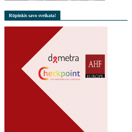
Rūpinkis savo sveikata!