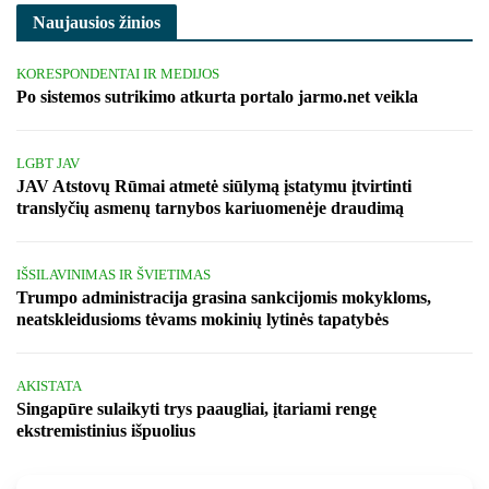
Naujausios žinios
KORESPONDENTAI IR MEDIJOS
Po sistemos sutrikimo atkurta portalo jarmo.net veikla
LGBT JAV
JAV Atstovų Rūmai atmetė siūlymą įstatymu įtvirtinti
translyčių asmenų tarnybos kariuomenėje draudimą
IŠSILAVINIMAS IR ŠVIETIMAS
Trumpo administracija grasina sankcijomis mokykloms,
neatskleidusioms tėvams mokinių lytinės tapatybės
AKISTATA
Singapūre sulaikyti trys paaugliai, įtariami rengę
ekstremistinius išpuolius