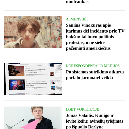
nuotraukas
ASMENYBĖS
Saulius Vinokuras apie
įtarimus dėl incidento prie TV
bokšto: tai buvo politinis
protestas, o ne siekis
pažeminti amerikiečius
KORESPONDENTAI IR MEDIJOS
Po sistemos sutrikimo atkurta
portalo jarmo.net veikla
LGBT VOKIETIJOJE
Jonas Valaitis. Kunigo ir
levito keliu: avinėlių tylėjimas
po išpuolio Berlyne