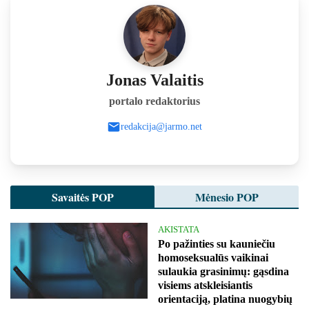
Jonas Valaitis
portalo redaktorius
redakcija@jarmo.net
Savaitės POP
Mėnesio POP
AKISTATA
Po pažinties su kauniečiu
homoseksualūs vaikinai
sulaukia grasinimų: gąsdina
visiems atskleisiantis
orientaciją, platina nuogybių