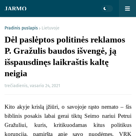
JARMO
Pradinis puslapis
Lietuvoje
Dėl paslėptos politinės reklamos
P. Gražulis baudos išvengė, ją
išspausdinęs laikraštis kaltę
neigia
trečiadienis, vasario 24, 2021
Kito akyje krislą įžiūri, o savojoje rąsto nemato – šis
biblinis posakis labai gerai tiktų Seimo nariui Petrui
Gražuliui, kuris, kritikuodamas kitus politikus
korupcija, pamiršta apie savo nuodėmes. VRK