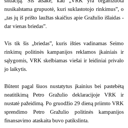
situaciją. Šis atsakė, kad „VRK yra organizuota
nusikalstama grupuotė, kuri suklastotojo rinkimus”, o
„tas jų iš prišto laužtas skaičius apie Gražulio išlaidas -
dar vienas briedas”.
Vis tik šis „briedas”, kuris išties vadinamas Seimo
rinkimų politinės kampanijos reklamos įkainiais ir
sąlygomis, VRK skelbiamas viešai ir leidiniai privalo
jo laikytis.
Būtent pagal šiuos nustatytus įkainius bei pastebėtą
neatitikimą Petro Gražulio deklaracijoje VRK ir
nustatė pažeidimą. Po gruodžio 29 dieną priimto VRK
sprendimo Petro Gražulio politinės kampanijos
finansavimo ataskaita buvo patikslinta.