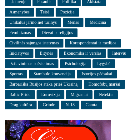
Lietuvoje
Pasaulis
Politika
Akistata
Asmenybės
Teisė
Pozicija
Unikalus jarmo.net turinys
Menas
Medicina
Feminizmas
Dievai ir religijos
Civilinės sąjungos įstatymas
Korespondentai ir medijos
Iniciatyvos
Eitynės
Ekonomika ir verslas
Interviu
Išsilavinimas ir švietimas
Psichologija
Lygybė
Sportas
Stambulo konvencija
Istorijos pėdsakai
Barbariška Rusijos ataka prieš Ukrainą
Homofobų maršai
Baltic Pride
Eurovizija
Migrantai
Netektis
Drag kultūra
Grindr
N-18
Gamta