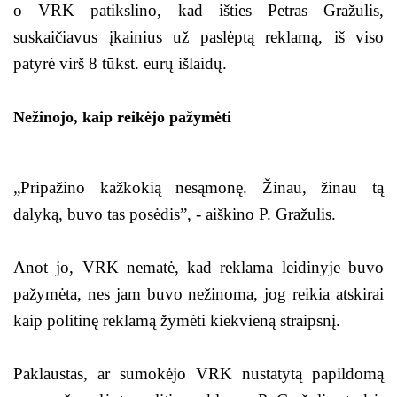
o VRK patikslino, kad išties Petras Gražulis,
suskaičiavus įkainius už paslėptą reklamą, iš viso
patyrė virš 8 tūkst. eurų išlaidų.
Nežinojo, kaip reikėjo pažymėti
„Pripažino kažkokią nesąmonę. Žinau, žinau tą
dalyką, buvo tas posėdis”, - aiškino P. Gražulis.
Anot jo, VRK nematė, kad reklama leidinyje buvo
pažymėta, nes jam buvo nežinoma, jog reikia atskirai
kaip politinę reklamą žymėti kiekvieną straipsnį.
Paklaustas, ar sumokėjo VRK nustatytą papildomą