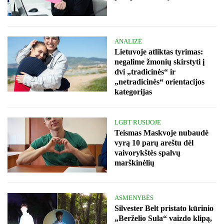
ANALIZĖ
Lietuvoje atliktas tyrimas:
negalime žmonių skirstyti į
dvi „tradicinės“ ir
„netradicinės“ orientacijos
kategorijas
LGBT RUSIJOJE
Teismas Maskvoje nubaudė
vyrą 10 parų areštu dėl
vaivorykštės spalvų
marškinėlių
ASMENYBĖS
Silvester Belt pristato kūrinio
„Berželio Sula“ vaizdo klipą,