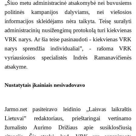
„Šiuo metu administracinė atsakomybė nei buvusiems
politinės kampanijos dalyviams, nei viešosios
informacijos skleidėjams nėra taikyta. Teisę surašyti
administracinių nusižengimų protokolą turi kiekvienas
VRK narys. Ar šia teise pasinaudoti - kiekvienas VRK
narys sprendžia individualiai”, - rašoma VRK
vyriausiosios specialistės Indrės Ramanavičienės
atsakyme.
Nustatytais įkainiais nesivadovavo
Jarmo.net pasiteiravo leidinio „Laisvas laikraštis
Lietuvai” redaktoriaus, prieštaringai vertinamo
žurnalisto Aurimo Drižiaus apie susiklosčiusią