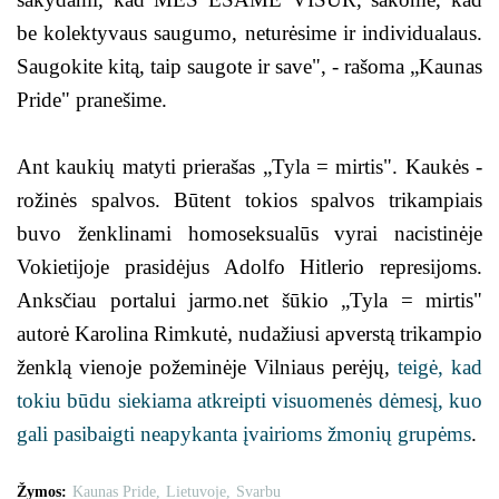
be kolektyvaus saugumo, neturėsime ir individualaus.
Saugokite kitą, taip saugote ir save", - rašoma „Kaunas
Pride" pranešime.
Ant kaukių matyti prierašas „Tyla = mirtis". Kaukės -
rožinės spalvos. Būtent tokios spalvos trikampiais
buvo ženklinami homoseksualūs vyrai nacistinėje
Vokietijoje prasidėjus Adolfo Hitlerio represijoms.
Anksčiau portalui jarmo.net šūkio „Tyla = mirtis"
autorė Karolina Rimkutė, nudažiusi apverstą trikampio
ženklą vienoje požeminėje Vilniaus perėjų,
teigė, kad
tokiu būdu siekiama atkreipti visuomenės dėmesį, kuo
gali pasibaigti neapykanta įvairioms žmonių grupėms
.
Žymos:
Kaunas Pride
Lietuvoje
Svarbu