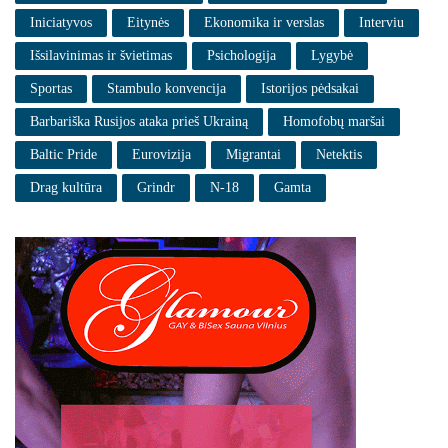
Iniciatyvos
Eitynės
Ekonomika ir verslas
Interviu
Išsilavinimas ir švietimas
Psichologija
Lygybė
Sportas
Stambulo konvencija
Istorijos pėdsakai
Barbariška Rusijos ataka prieš Ukrainą
Homofobų maršai
Baltic Pride
Eurovizija
Migrantai
Netektis
Drag kultūra
Grindr
N-18
Gamta