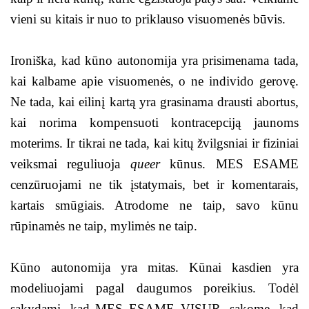
vieni su kitais ir nuo to priklauso visuomenės būvis.
Ironiška, kad kūno autonomija yra prisimenama tada,
kai kalbame apie visuomenės, o ne individo gerovę.
Ne tada, kai eilinį kartą yra grasinama drausti abortus,
kai norima kompensuoti kontracepciją jaunoms
moterims. Ir tikrai ne tada, kai kitų žvilgsniai ir fiziniai
veiksmai reguliuoja
queer
kūnus. MES ESAME
cenzūruojami ne tik įstatymais, bet ir komentarais,
kartais smūgiais. Atrodome ne taip, savo kūnu
rūpinamės ne taip, mylimės ne taip.
Kūno autonomija yra mitas. Kūnai kasdien yra
modeliuojami pagal daugumos poreikius. Todėl
sakydami, kad MES ESAME VISUR, sakome, kad