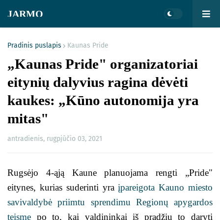
JARMO
Pradinis puslapis
Kaunas Pride
„Kaunas Pride" organizatoriai
eitynių dalyvius ragina dėvėti
kaukes: „Kūno autonomija yra
mitas"
antradienis, rugpjūčio 03, 2021
Rugsėjo 4-ąją Kaune planuojama rengti „Pride"
eitynes, kurias suderinti yra
įpareigota Kauno miesto
savivaldybė priimtu sprendimu Regionų apygardos
teisme
po to, kai valdininkai iš pradžių to daryti