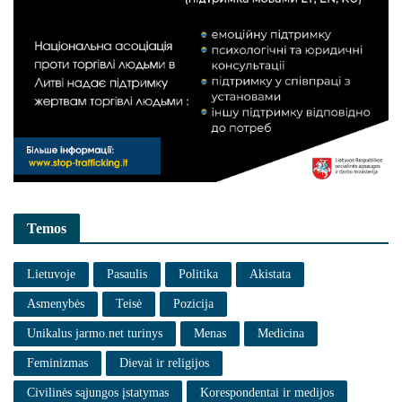
Temos
Lietuvoje
Pasaulis
Politika
Akistata
Asmenybės
Teisė
Pozicija
Unikalus jarmo.net turinys
Menas
Medicina
Feminizmas
Dievai ir religijos
Civilinės sąjungos įstatymas
Korespondentai ir medijos