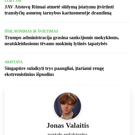
LGBT JAV
JAV Atstovų Rūmai atmetė siūlymą įstatymu įtvirtinti
translyčių asmenų tarnybos kariuomenėje draudimą
IŠSILAVINIMAS IR ŠVIETIMAS
Trumpo administracija grasina sankcijomis mokykloms,
neatskleidusioms tėvams mokinių lytinės tapatybės
AKISTATA
Singapūre sulaikyti trys paaugliai, įtariami rengę
ekstremistinius išpuolius
Jonas Valaitis
portalo redaktorius