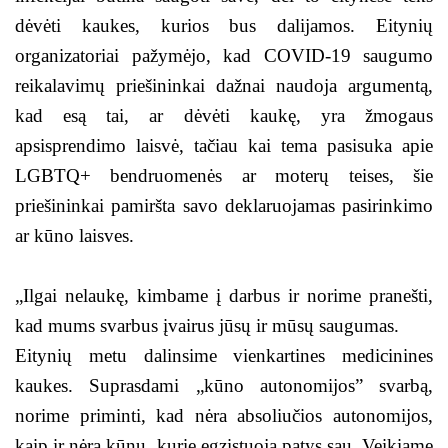
dėvėti kaukes, kurios bus dalijamos. Eitynių
organizatoriai pažymėjo, kad COVID-19 saugumo
reikalavimų priešininkai dažnai naudoja argumentą,
kad esą tai, ar dėvėti kaukę, yra žmogaus
apsisprendimo laisvė, tačiau kai tema pasisuka apie
LGBTQ+ bendruomenės ar moterų teises, šie
priešininkai pamiršta savo deklaruojamas pasirinkimo
ar kūno laisves.
„Ilgai nelaukę, kimbame į darbus ir norime pranešti,
kad mums svarbus įvairus jūsų ir mūsų saugumas.
Eitynių metu dalinsime vienkartines medicinines
kaukes. Suprasdami „kūno autonomijos” svarbą,
norime priminti, kad nėra absoliučios autonomijos,
kaip ir nėra kūnų, kurie egzistuoja patys sau. Veikiame