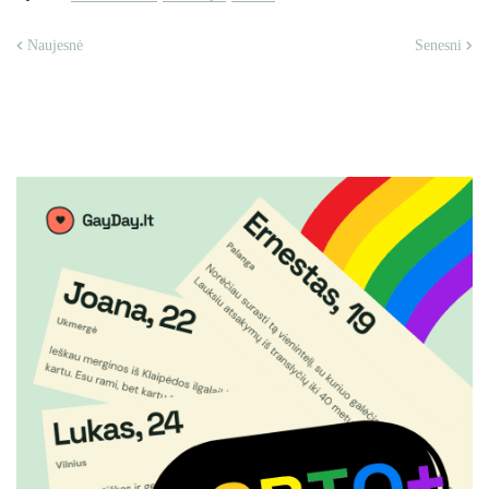
Naujesnė
Senesni