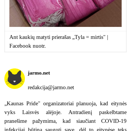
Ant kaukių matyti prierašas „Tyla = mirtis" |
Facebook nuotr.
jarmo.net
redakcija@jarmo.net
„Kaunas Pride" organizatoriai planuoja, kad eitynės
vyks Laisvės alėjoje. Antradienį paskelbtame
pranešime pažymima, kad siaučiant COVID-19
infekcijai būtina saugoti save, dėl to eitynėse teks