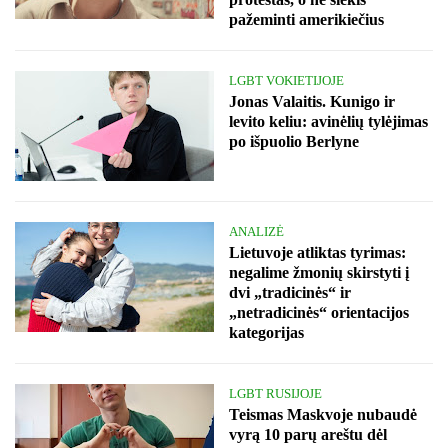
pažeminti amerikiečius
LGBT VOKIETIJOJE
Jonas Valaitis. Kunigo ir
levito keliu: avinėlių tylėjimas
po išpuolio Berlyne
ANALIZĖ
Lietuvoje atliktas tyrimas:
negalime žmonių skirstyti į
dvi „tradicinės“ ir
„netradicinės“ orientacijos
kategorijas
LGBT RUSIJOJE
Teismas Maskvoje nubaudė
vyrą 10 parų areštu dėl