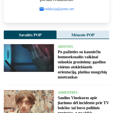
redakcija@jarmo.net
Savaitės POP
Mėnesio POP
AKISTATA
Po pažinties su kauniečiu
homoseksualūs vaikinai
sulaukia grasinimų: gąsdina
visiems atskleisiantis
orientaciją, platina nuogybių
nuotraukas
ASMENYBĖS
Saulius Vinokuras apie
įtarimus dėl incidento prie TV
bokšto: tai buvo politinis
protestas, o ne siekis