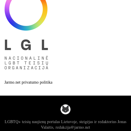
Jarmo.net privatumo politika
LGBTQ+ teisių naujienų portalas Lietuvoje, steigėjas ir redaktorius Jonas
Valaitis, redakcija@jarmo.net