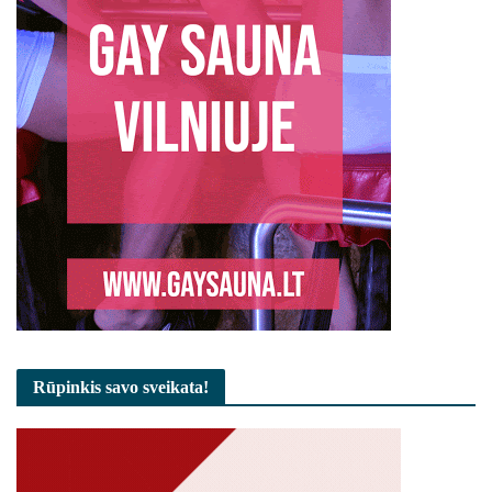
Rūpinkis savo sveikata!