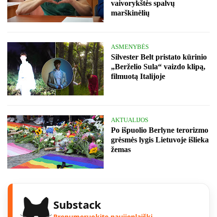
vaivorykštės spalvų
marškinėlių
ASMENYBĖS
Silvester Belt pristato kūrinio
„Berželio Sula“ vaizdo klipą,
filmuotą Italijoje
AKTUALIJOS
Po išpuolio Berlyne terorizmo
grėsmės lygis Lietuvoje išlieka
žemas
Substack
Prenumeruokite naujienlaiškį