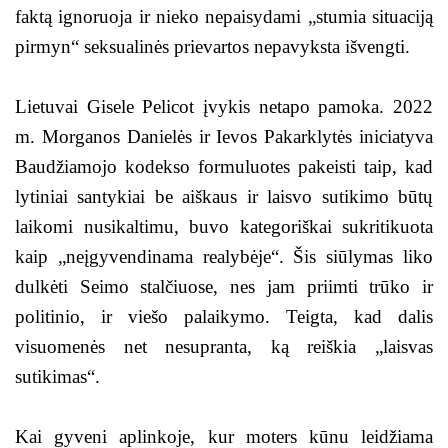
faktą ignoruoja ir nieko nepaisydami „stumia situaciją
pirmyn“ seksualinės prievartos nepavyksta išvengti.
Lietuvai Gisele Pelicot įvykis netapo pamoka. 2022
m. Morganos Danielės ir Ievos Pakarklytės iniciatyva
Baudžiamojo kodekso formuluotes pakeisti taip, kad
lytiniai santykiai be aiškaus ir laisvo sutikimo būtų
laikomi nusikaltimu, buvo kategoriškai sukritikuota
kaip „neįgyvendinama realybėje“. Šis siūlymas liko
dulkėti Seimo stalčiuose, nes jam priimti trūko ir
politinio, ir viešo palaikymo. Teigta, kad dalis
visuomenės net nesupranta, ką reiškia „laisvas
sutikimas“.
Kai gyveni aplinkoje, kur moters kūnu leidžiama