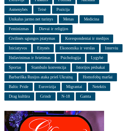
Asmenybės
Teisė
Pozicija
Unikalus jarmo.net turinys
Menas
Medicina
Feminizmas
Dievai ir religijos
Civilinės sąjungos įstatymas
Korespondentai ir medijos
Iniciatyvos
Eitynės
Ekonomika ir verslas
Interviu
Išsilavinimas ir švietimas
Psichologija
Lygybė
Sportas
Stambulo konvencija
Istorijos pėdsakai
Barbariška Rusijos ataka prieš Ukrainą
Homofobų maršai
Baltic Pride
Eurovizija
Migrantai
Netektis
Drag kultūra
Grindr
N-18
Gamta