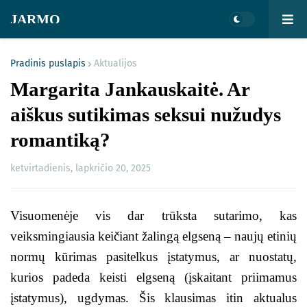
JARMO
Pradinis puslapis
Aktualijos
Margarita Jankauskaitė. Ar
aiškus sutikimas seksui nužudys
romantiką?
ketvirtadienis, lapkričio 20, 2025
Visuomenėje vis dar trūksta sutarimo, kas
veiksmingiausia keičiant žalingą elgseną – naujų etinių
normų kūrimas pasitelkus įstatymus, ar nuostatų,
kurios padeda keisti elgseną (įskaitant priimamus
įstatymus), ugdymas. Šis klausimas itin aktualus