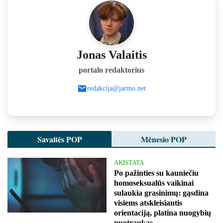
Jonas Valaitis
portalo redaktorius
redakcija@jarmo.net
Savaitės POP
Mėnesio POP
AKISTATA
Po pažinties su kauniečiu
homoseksualūs vaikinai
sulaukia grasinimų: gąsdina
visiems atskleisiantis
orientaciją, platina nuogybių
nuotraukas