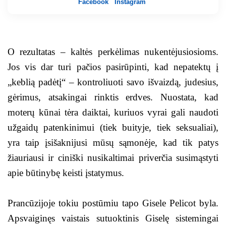
Facebook
Instagram
O rezultatas – kaltės perkėlimas nukentėjusiosioms.
Jos vis dar turi pačios pasirūpinti, kad nepatektų į
„keblią padėtį“ – kontroliuoti savo išvaizdą, judesius,
gėrimus, atsakingai rinktis erdves. Nuostata, kad
moterų kūnai tėra daiktai, kuriuos vyrai gali naudoti
užgaidų patenkinimui (tiek buityje, tiek seksualiai),
yra taip įsišaknijusi mūsų sąmonėje, kad tik patys
žiauriausi ir ciniški nusikaltimai priverčia susimąstyti
apie būtinybę keisti įstatymus.
Prancūzijoje tokiu postūmiu tapo Gisele Pelicot byla.
Apsvaiginęs vaistais sutuoktinis Giselę sistemingai