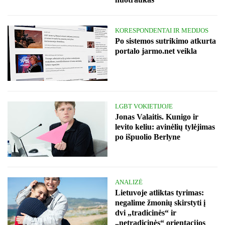
KORESPONDENTAI IR MEDIJOS
Po sistemos sutrikimo atkurta
portalo jarmo.net veikla
LGBT VOKIETIJOJE
Jonas Valaitis. Kunigo ir
levito keliu: avinėlių tylėjimas
po išpuolio Berlyne
ANALIZĖ
Lietuvoje atliktas tyrimas:
negalime žmonių skirstyti į
dvi „tradicinės“ ir
„netradicinės“ orientacijos