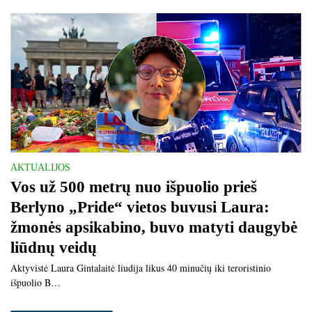
AKTUALIJOS
Vos už 500 metrų nuo išpuolio prieš
Berlyno „Pride“ vietos buvusi Laura:
žmonės apsikabino, buvo matyti daugybė
liūdnų veidų
Aktyvistė Laura Gintalaitė liudija likus 40 minučių iki teroristinio
išpuolio B…