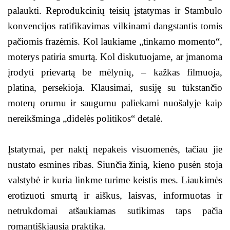
palaukti. Reprodukcinių teisių įstatymas ir Stambulo
konvencijos ratifikavimas vilkinami dangstantis tomis
pačiomis frazėmis. Kol laukiame „tinkamo momento“,
moterys patiria smurtą. Kol diskutuojame, ar įmanoma
įrodyti prievartą be mėlynių, – kažkas filmuoja,
platina, persekioja. Klausimai, susiję su tūkstančio
moterų orumu ir saugumu paliekami nuošalyje kaip
nereikšminga „didelės politikos“ detalė.
Įstatymai, per naktį nepakeis visuomenės, tačiau jie
nustato esmines ribas. Siunčia žinią, kieno pusėn stoja
valstybė ir kuria linkme turime keistis mes. Liaukimės
erotizuoti smurtą ir aiškus, laisvas, informuotas ir
netrukdomai atšaukiamas sutikimas taps pačia
romantiškiausia praktika.