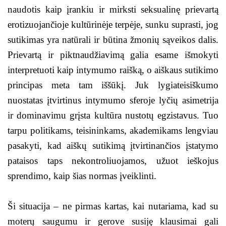
naudotis kaip įrankiu ir mirksti seksualinę prievartą
erotizuojančioje kultūrinėje terpėje, sunku suprasti, jog
sutikimas yra natūrali ir būtina žmonių sąveikos dalis.
Prievartą ir piktnaudžiavimą galia esame išmokyti
interpretuoti kaip intymumo raišką, o aiškaus sutikimo
principas meta tam iššūkį. Juk lygiateisiškumo
nuostatas įtvirtinus intymumo sferoje lyčių asimetrija
ir dominavimu grįsta kultūra nustotų egzistavus. Tuo
tarpu politikams, teisininkams, akademikams lengviau
pasakyti, kad aiškų sutikimą įtvirtinančios įstatymo
pataisos taps nekontroliuojamos, užuot ieškojus
sprendimo, kaip šias normas įveiklinti.
Ši situacija – ne pirmas kartas, kai nutariama, kad su
moterų saugumu ir gerove susiję klausimai gali