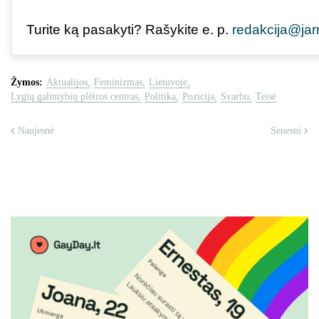
Turite ką pasakyti? Rašykite e. p.
redakcija@jar
Žymos:
Aktualijos
Feminizmas
Lietuvoje
Lygių galimybių plėtros centras
Politika
Pozicija
Svarbu
Teisė
Naujesnė
Senesni