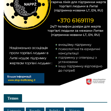
Temos
Lietuvoje
Pasaulis
Politika
Akistata