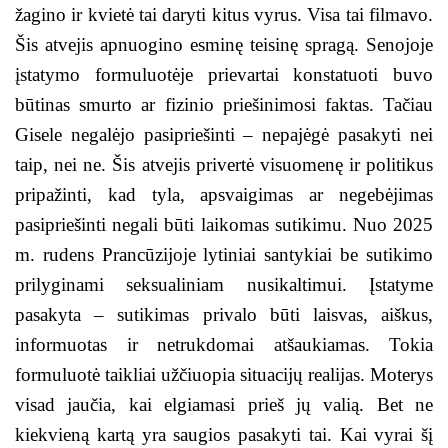
žagino ir kvietė tai daryti kitus vyrus. Visa tai filmavo.
Šis atvejis apnuogino esminę teisinę spragą. Senojoje
įstatymo formuluotėje prievartai konstatuoti buvo
būtinas smurto ar fizinio priešinimosi faktas. Tačiau
Gisele negalėjo pasipriešinti – nepajėgė pasakyti nei
taip, nei ne. Šis atvejis privertė visuomenę ir politikus
pripažinti, kad tyla, apsvaigimas ar negebėjimas
pasipriešinti negali būti laikomas sutikimu. Nuo 2025
m. rudens Prancūzijoje lytiniai santykiai be sutikimo
prilyginami seksualiniam nusikaltimui. Įstatyme
pasakyta – sutikimas privalo būti laisvas, aiškus,
informuotas ir netrukdomai atšaukiamas. Tokia
formuluotė taikliai užčiuopia situacijų realijas. Moterys
visad jaučia, kai elgiamasi prieš jų valią. Bet ne
kiekvieną kartą yra saugios pasakyti tai. Kai vyrai šį