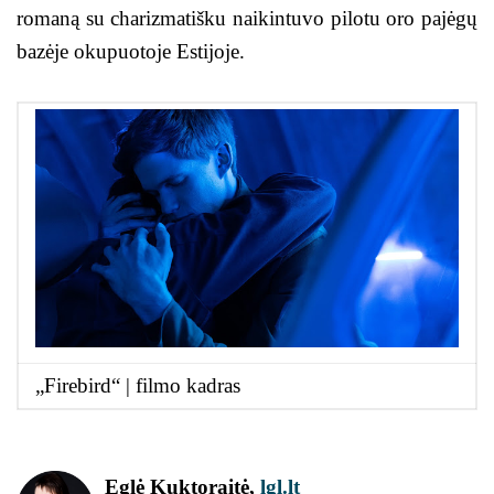
romaną su charizmatišku naikintuvo pilotu oro pajėgų
bazėje okupuotoje Estijoje.
„Firebird“ | filmo kadras
Eglė Kuktoraitė,
lgl.lt