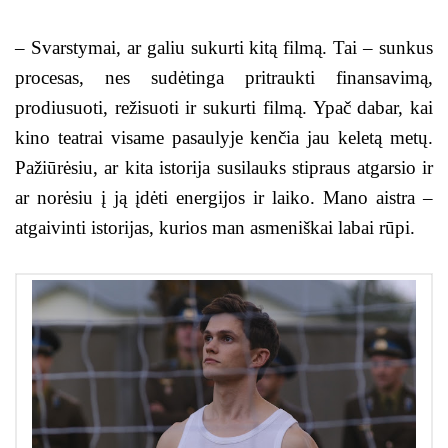
– Svarstymai, ar galiu sukurti kitą filmą. Tai – sunkus
procesas, nes sudėtinga pritraukti finansavimą,
prodiusuoti, režisuoti ir sukurti filmą. Ypač dabar, kai
kino teatrai visame pasaulyje kenčia jau keletą metų.
Pažiūrėsiu, ar kita istorija susilauks stipraus atgarsio ir
ar norėsiu į ją įdėti energijos ir laiko. Mano aistra –
atgaivinti istorijas, kurios man asmeniškai labai rūpi.