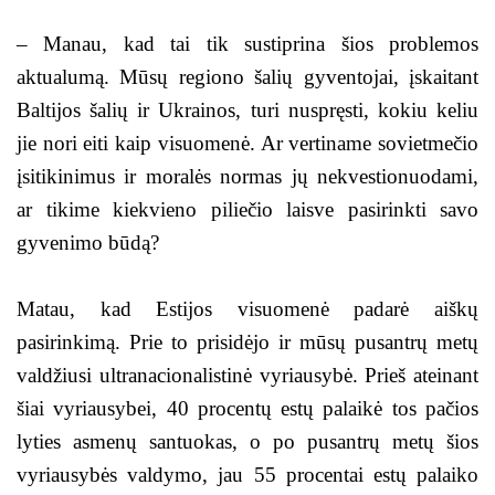
– Manau, kad tai tik sustiprina šios problemos
aktualumą. Mūsų regiono šalių gyventojai, įskaitant
Baltijos šalių ir Ukrainos, turi nuspręsti, kokiu keliu
jie nori eiti kaip visuomenė. Ar vertiname sovietmečio
įsitikinimus ir moralės normas jų nekvestionuodami,
ar tikime kiekvieno piliečio laisve pasirinkti savo
gyvenimo būdą?
Matau, kad Estijos visuomenė padarė aiškų
pasirinkimą. Prie to prisidėjo ir mūsų pusantrų metų
valdžiusi ultranacionalistinė vyriausybė. Prieš ateinant
šiai vyriausybei, 40 procentų estų palaikė tos pačios
lyties asmenų santuokas, o po pusantrų metų šios
vyriausybės valdymo, jau 55 procentai estų palaiko