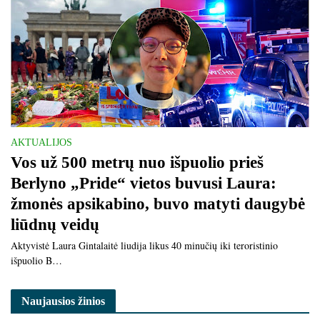
AKTUALIJOS
Vos už 500 metrų nuo išpuolio prieš
Berlyno „Pride“ vietos buvusi Laura:
žmonės apsikabino, buvo matyti daugybė
liūdnų veidų
Aktyvistė Laura Gintalaitė liudija likus 40 minučių iki teroristinio
išpuolio B…
Naujausios žinios