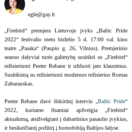
egle@gay.lt
„Firebird“ premjera Lietuvoje įvyks „Baltic Pride
2022“ festivalio metu birželio 5 d. 17:00 val. kino
teatre „Pasaka“ (Paupio g. 26, Vilnius). Premjerinio
seanso dalyviai turės galimybę susitikti su „Firebird“
režisieriumi Peeter Rebane ir užduoti jam klausimus.
Susitikimą su režisieriumi moderuos režisierius Romas
Zabarauskas.
Peeter Rebane davė išskirtinį interviu „
Baltic Pride
“
2022, kuriame išsamiai apžvelgia „Firebird“
aktualumą, atsižvelgiant į dabartinius pasaulio įvykius,
ir besikeičiantį požiūrį į homofobiją Baltijos šalyse.