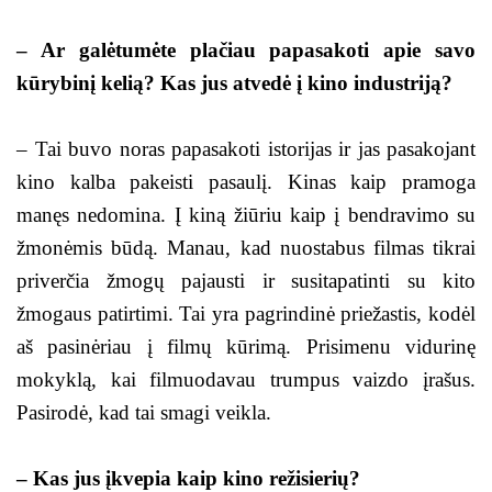
– Ar galėtumėte plačiau papasakoti apie savo
kūrybinį kelią? Kas jus atvedė į kino industriją?
– Tai buvo noras papasakoti istorijas ir jas pasakojant
kino kalba pakeisti pasaulį. Kinas kaip pramoga
manęs nedomina. Į kiną žiūriu kaip į bendravimo su
žmonėmis būdą. Manau, kad nuostabus filmas tikrai
priverčia žmogų pajausti ir susitapatinti su kito
žmogaus patirtimi. Tai yra pagrindinė priežastis, kodėl
aš pasinėriau į filmų kūrimą. Prisimenu vidurinę
mokyklą, kai filmuodavau trumpus vaizdo įrašus.
Pasirodė, kad tai smagi veikla.
– Kas jus įkvepia kaip kino režisierių?