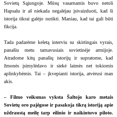
Sovietų Sąjungoje. Mūsų vasarnamis buvo netoli
Hapsalu ir aš niekada negalėjau įsivaizduoti, kad ši
istorija tikrai galėjo nutikti. Maniau, kad tai gali būti
fikcija.
Tada padarėme keletą interviu su skirtingais vyrais,
panašiu metu tarnavusiais sovietinėje armijoje.
Atradome kitų panašių istorijų ir supratome, kad
žmonės įsimylėdavo ir siekė laimės net tokiomis
aplinkybėmis. Tai – įkvepianti istorija, atvėrusi man
akis.
– Filmo veiksmas vyksta Šaltojo karo metais
Sovietų oro pajėgose ir pasakoja tikrą istoriją apie
uždraustą meilę tarp eilinio ir naikintuvo piloto.