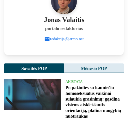
Jonas Valaitis
portalo redaktorius
redakcija@jarmo.net
Savaitės POP
Mėnesio POP
AKISTATA
Po pažinties su kauniečiu
homoseksualūs vaikinai
sulaukia grasinimų: gąsdina
visiems atskleisiantis
orientaciją, platina nuogybių
nuotraukas