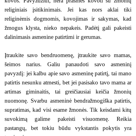
kovos. Pavyzdžiui, nėra prasmės kovoti su žmonių
religiniais įsitikinimais. Jei kas nors aklai tiki
religinėmis dogmomis, kovojimas ir sakymas, kad
žmogus klysta, nieko nepakeis. Padėtį gali pakeisti
dalinimasis asmenine patirtimi ir gerumas.
Įtraukite savo bendruomenę, įtraukite savo mamas,
šeimos narius. Galiu panaudoti savo asmeninį
pavyzdį: jei kalbu apie savo asmeninę patirtį, tai mano
patirtis nesunku atmesti, bet jei pasisako tavo mama ar
artimas giminaitis, tai greičiausiai keičia žmonių
nuomonę. Svarbu asmeninė bendražmogiška patirtis,
supratimas, kad visi esame žmonės. Tik keisdami kitų
suvokimą galime pakeisti visuomenę. Reikia
pastangų, bet tokiu būdu vykstantis pokytis yra