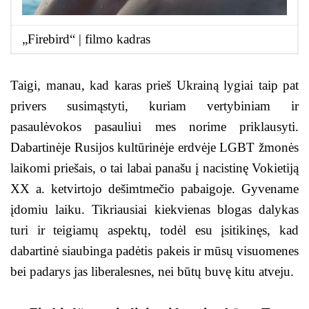
„Firebird“ | filmo kadras
Taigi, manau, kad karas prieš Ukrainą lygiai taip pat
privers susimąstyti, kuriam vertybiniam ir
pasaulėvokos pasauliui mes norime priklausyti.
Dabartinėje Rusijos kultūrinėje erdvėje LGBT žmonės
laikomi priešais, o tai labai panašu į nacistinę Vokietiją
XX a. ketvirtojo dešimtmečio pabaigoje. Gyvename
įdomiu laiku. Tikriausiai kiekvienas blogas dalykas
turi ir teigiamų aspektų, todėl esu įsitikinęs, kad
dabartinė siaubinga padėtis pakeis ir mūsų visuomenes
bei padarys jas liberalesnes, nei būtų buvę kitu atveju.