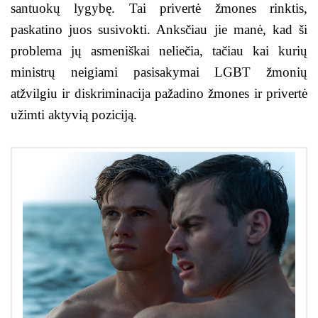
santuokų lygybę. Tai privertė žmones rinktis,
paskatino juos susivokti. Anksčiau jie manė, kad ši
problema jų asmeniškai neliečia, tačiau kai kurių
ministrų neigiami pasisakymai LGBT žmonių
atžvilgiu ir diskriminacija pažadino žmones ir privertė
užimti aktyvią poziciją.