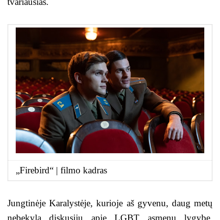
tvariausias.
„Firebird“ | filmo kadras
Jungtinėje Karalystėje, kurioje aš gyvenu, daug metų
nebekyla diskusijų apie LGBT asmenų lygybę.