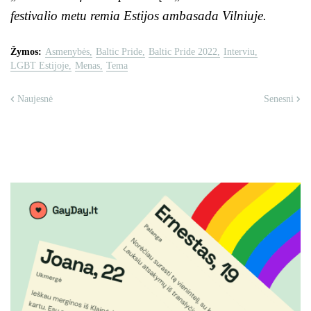
festivalio metu remia Estijos ambasada Vilniuje.
Žymos:
Asmenybės
Baltic Pride
Baltic Pride 2022
Interviu
LGBT Estijoje
Menas
Tema
Naujesnė
Senesni