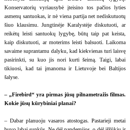
Konservatorių vyriausybė įteisino tos pačios lyties
asmenų santuokas, ir nė viena partija net nediskutuotų
šiuo klausimu. Jungtinėje Karalystėje diskutuoti, ar
reikėtų leisti santuokų lygybę, būtų taip pat keista,
kaip diskutuoti, ar moterims leisti balsuoti. Laikoma
savaime suprantamu dalyku, kad kiekvienas turi laisvę
pasirinkti, su kuo jis nori kurti šeimą. Taigi, labai
tikiuosi, kad tai įmanoma ir Lietuvoje bei Baltijos
šalyse.
– „Firebird“ yra pirmas jūsų pilnametražis filmas.
Kokie jūsų kūrybiniai planai?
– Dabar planuoju vasaros atostogas. Pastarieji metai
buvo labai sunkūs. Ne dėl pandemijos, o dėl iššūkių ir