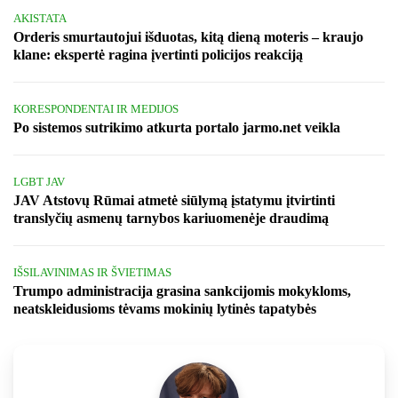
AKISTATA
Orderis smurtautojui išduotas, kitą dieną moteris – kraujo
klane: ekspertė ragina įvertinti policijos reakciją
KORESPONDENTAI IR MEDIJOS
Po sistemos sutrikimo atkurta portalo jarmo.net veikla
LGBT JAV
JAV Atstovų Rūmai atmetė siūlymą įstatymu įtvirtinti
translyčių asmenų tarnybos kariuomenėje draudimą
IŠSILAVINIMAS IR ŠVIETIMAS
Trumpo administracija grasina sankcijomis mokykloms,
neatskleidusioms tėvams mokinių lytinės tapatybės