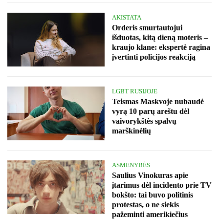
AKISTATA
Orderis smurtautojui
išduotas, kitą dieną moteris –
kraujo klane: ekspertė ragina
įvertinti policijos reakciją
LGBT RUSIJOJE
Teismas Maskvoje nubaudė
vyrą 10 parų areštu dėl
vaivorykštės spalvų
marškinėlių
ASMENYBĖS
Saulius Vinokuras apie
įtarimus dėl incidento prie TV
bokšto: tai buvo politinis
protestas, o ne siekis
pažeminti amerikiečius