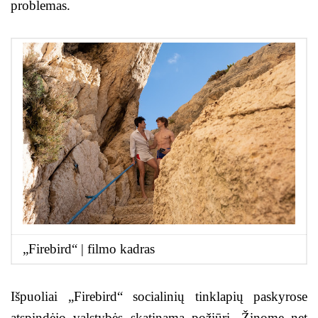
problemas.
„Firebird“ | filmo kadras
Išpuoliai „Firebird“ socialinių tinklapių paskyrose
atspindėjo valstybės skatinamą požiūrį. Žinome net