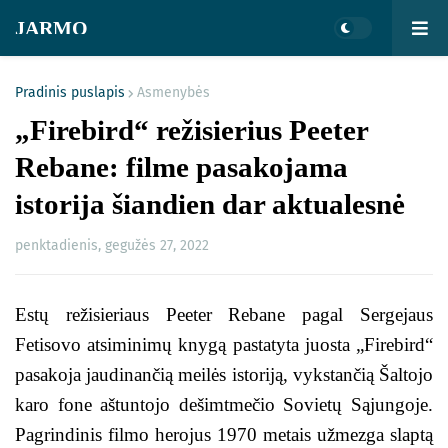
JARMO
Pradinis puslapis
Asmenybės
„Firebird“ režisierius Peeter
Rebane: filme pasakojama
istorija šiandien dar aktualesnė
penktadienis, gegužės 27, 2022
Estų režisieriaus Peeter Rebane pagal Sergejaus
Fetisovo atsiminimų knygą pastatyta juosta „Firebird“
pasakoja jaudinančią meilės istoriją, vykstančią Šaltojo
karo fone aštuntojo dešimtmečio Sovietų Sąjungoje.
Pagrindinis filmo herojus 1970 metais užmezga slaptą