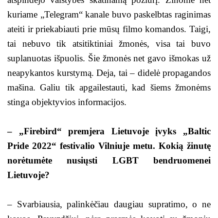
kuriame „Telegram“ kanale buvo paskelbtas raginimas
ateiti ir priekabiauti prie mūsų filmo komandos. Taigi,
tai nebuvo tik atsitiktiniai žmonės, visa tai buvo
suplanuotas išpuolis. Šie žmonės net gavo išmokas už
neapykantos kurstymą. Deja, tai – didelė propagandos
mašina. Galiu tik apgailestauti, kad šiems žmonėms
stinga objektyvios informacijos.
– „Firebird“ premjera Lietuvoje įvyks „Baltic
Pride 2022“ festivalio Vilniuje metu. Kokią žinutę
norėtumėte nusiųsti LGBT bendruomenei
Lietuvoje?
– Svarbiausia, palinkėčiau daugiau supratimo, o ne