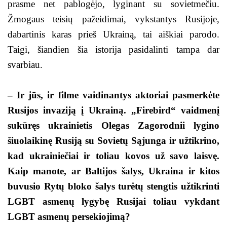
prasme net pablogėjo, lyginant su sovietmečiu.
Žmogaus teisių pažeidimai, vykstantys Rusijoje,
dabartinis karas prieš Ukrainą, tai aiškiai parodo.
Taigi, šiandien šia istorija pasidalinti tampa dar
svarbiau.
– Ir jūs, ir filme vaidinantys aktoriai pasmerkėte
Rusijos invaziją į Ukrainą. „Firebird“ vaidmenį
sukūręs ukrainietis Olegas Zagorodnii lygino
šiuolaikinę Rusiją su Sovietų Sąjunga ir užtikrino,
kad ukrainiečiai ir toliau kovos už savo laisvę.
Kaip manote, ar Baltijos šalys, Ukraina ir kitos
buvusio Rytų bloko šalys turėtų stengtis užtikrinti
LGBT asmenų lygybę Rusijai toliau vykdant
LGBT asmenų persekiojimą?