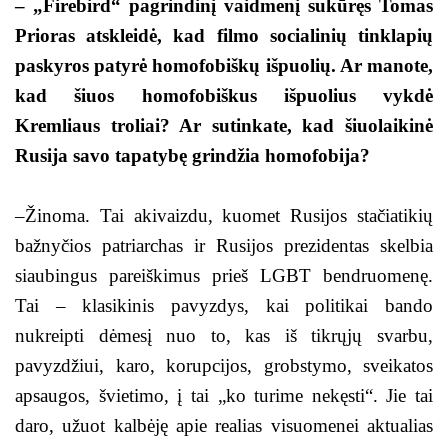
– „Firebird“ pagrindinį vaidmenį sukūręs Tomas
Prioras atskleidė, kad filmo socialinių tinklapių
paskyros patyrė homofobiškų išpuolių. Ar manote,
kad šiuos homofobiškus išpuolius vykdė
Kremliaus troliai? Ar sutinkate, kad šiuolaikinė
Rusija savo tapatybę grindžia homofobija?
–Žinoma. Tai akivaizdu, kuomet Rusijos stačiatikių
bažnyčios patriarchas ir Rusijos prezidentas skelbia
siaubingus pareiškimus prieš LGBT bendruomenę.
Tai – klasikinis pavyzdys, kai politikai bando
nukreipti dėmesį nuo to, kas iš tikrųjų svarbu,
pavyzdžiui, karo, korupcijos, grobstymo, sveikatos
apsaugos, švietimo, į tai „ko turime nekęsti“. Jie tai
daro, užuot kalbėję apie realias visuomenei aktualias