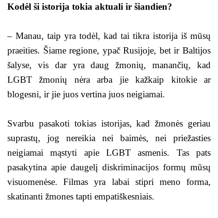
Kodėl ši istorija tokia aktuali ir šiandien?
– Manau, taip yra todėl, kad tai tikra istorija iš mūsų
praeities. Šiame regione, ypač Rusijoje, bet ir Baltijos
šalyse, vis dar yra daug žmonių, manančių, kad
LGBT žmonių nėra arba jie kažkaip kitokie ar
blogesni, ir jie juos vertina juos neigiamai.
Svarbu pasakoti tokias istorijas, kad žmonės geriau
suprastų, jog nereikia nei baimės, nei priežasties
neigiamai mąstyti apie LGBT asmenis. Tas pats
pasakytina apie daugelį diskriminacijos formų mūsų
visuomenėse. Filmas yra labai stipri meno forma,
skatinanti žmones tapti empatiškesniais.