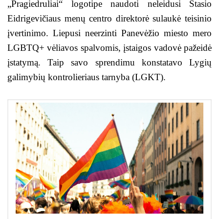
„Pragiedruliai“ logotipe naudoti neleidusi Stasio
Eidrigevičiaus menų centro direktorė sulaukė teisinio
įvertinimo. Liepusi neerzinti Panevėžio miesto mero
LGBTQ+ vėliavos spalvomis, įstaigos vadovė pažeidė
įstatymą. Taip savo sprendimu konstatavo Lygių
galimybių kontrolieriaus tarnyba (LGKT).