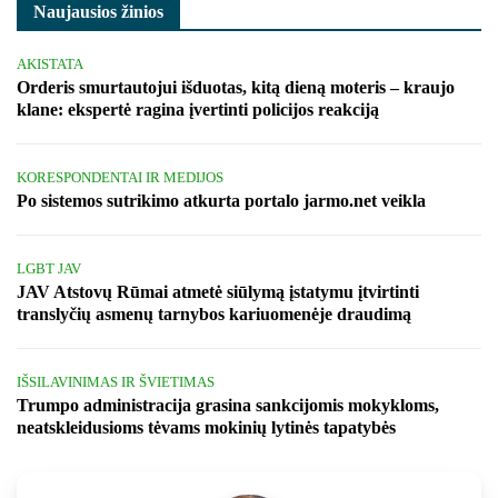
Naujausios žinios
AKISTATA
Orderis smurtautojui išduotas, kitą dieną moteris – kraujo
klane: ekspertė ragina įvertinti policijos reakciją
KORESPONDENTAI IR MEDIJOS
Po sistemos sutrikimo atkurta portalo jarmo.net veikla
LGBT JAV
JAV Atstovų Rūmai atmetė siūlymą įstatymu įtvirtinti
translyčių asmenų tarnybos kariuomenėje draudimą
IŠSILAVINIMAS IR ŠVIETIMAS
Trumpo administracija grasina sankcijomis mokykloms,
neatskleidusioms tėvams mokinių lytinės tapatybės