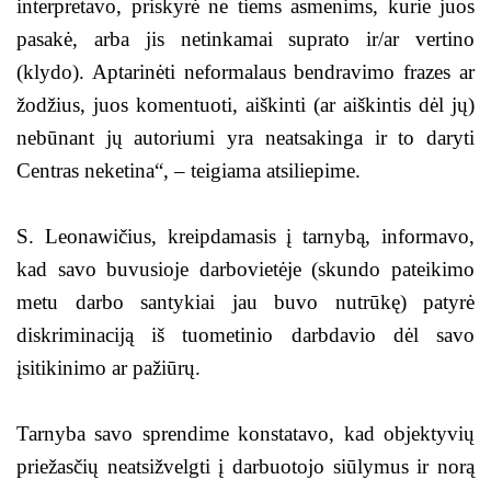
interpretavo, priskyrė ne tiems asmenims, kurie juos
pasakė, arba jis netinkamai suprato ir/ar vertino
(klydo). Aptarinėti neformalaus bendravimo frazes ar
žodžius, juos komentuoti, aiškinti (ar aiškintis dėl jų)
nebūnant jų autoriumi yra neatsakinga ir to daryti
Centras neketina“, – teigiama atsiliepime.
S. Leonawičius, kreipdamasis į tarnybą, informavo,
kad savo buvusioje darbovietėje (skundo pateikimo
metu darbo santykiai jau buvo nutrūkę) patyrė
diskriminaciją iš tuometinio darbdavio dėl savo
įsitikinimo ar pažiūrų.
Tarnyba savo sprendime konstatavo, kad objektyvių
priežasčių neatsižvelgti į darbuotojo siūlymus ir norą