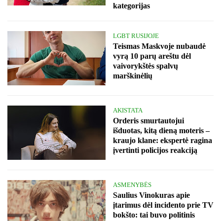
kategorijas
LGBT RUSIJOJE
Teismas Maskvoje nubaudė
vyrą 10 parų areštu dėl
vaivorykštės spalvų
marškinėlių
AKISTATA
Orderis smurtautojui
išduotas, kitą dieną moteris –
kraujo klane: ekspertė ragina
įvertinti policijos reakciją
ASMENYBĖS
Saulius Vinokuras apie
įtarimus dėl incidento prie TV
bokšto: tai buvo politinis