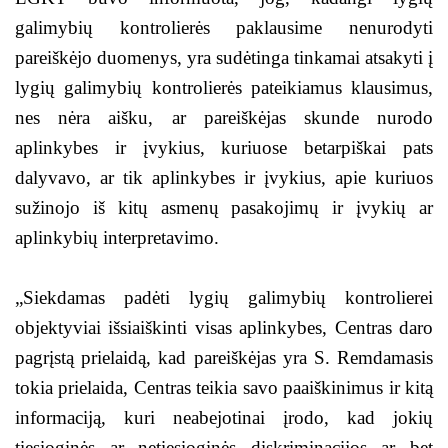
galimybių kontrolierės paklausime nenurodyti
pareiškėjo duomenys, yra sudėtinga tinkamai atsakyti į
lygių galimybių kontrolierės pateikiamus klausimus,
nes nėra aišku, ar pareiškėjas skunde nurodo
aplinkybes ir įvykius, kuriuose betarpiškai pats
dalyvavo, ar tik aplinkybes ir įvykius, apie kuriuos
sužinojo iš kitų asmenų pasakojimų ir įvykių ar
aplinkybių interpretavimo.
„Siekdamas padėti lygių galimybių kontrolierei
objektyviai išsiaiškinti visas aplinkybes, Centras daro
pagrįstą prielaidą, kad pareiškėjas yra S. Remdamasis
tokia prielaida, Centras teikia savo paaiškinimus ir kitą
informaciją, kuri neabejotinai įrodo, kad jokių
tiesioginės ar netiesioginės diskriminacijos ar bet