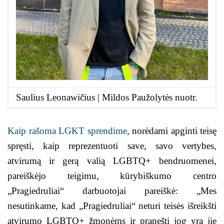
Saulius Leonawičius |
Mildos Paužolytės nuotr.
Kaip rašoma LGKT sprendime
, norėdami apginti teisę
spręsti, kaip reprezentuoti save, savo vertybes,
atvirumą ir gerą valią LGBTQ+ bendruomenei,
pareiškėjo teigimu, kūrybiškumo centro
„Pragiedruliai“ darbuotojai pareiškė: „Mes
nesutinkame, kad „Pragiedruliai“ neturi teisės išreikšti
atvirumo LGBTQ+ žmonėms ir pranešti jog yra jie