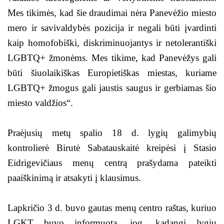
Mes tikimės, kad šie draudimai nėra Panevėžio miesto
mero ir savivaldybės pozicija ir negali būti įvardinti
kaip homofobiški, diskriminuojantys ir netolerantiški
LGBTQ+ žmonėms. Mes tikime, kad Panevėžys gali
būti šiuolaikiškas Europietiškas miestas, kuriame
LGBTQ+ žmogus gali jaustis saugus ir gerbiamas šio
miesto valdžios“.
Praėjusių metų spalio 18 d. lygių galimybių
kontrolierė Birutė Sabatauskaitė kreipėsi į Stasio
Eidrigevičiaus menų centrą prašydama pateikti
paaiškinimą ir atsakyti į klausimus.
Lapkričio 3 d. buvo gautas menų centro raštas, kuriuo
LGKT buvo informuota, jog, kadangi lygių