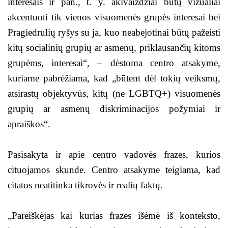
interesais ir pan., t. y. akivaizdžiai būtų vizualiai
akcentuoti tik vienos visuomenės grupės interesai bei
Pragiedrulių ryšys su ja, kuo neabejotinai būtų pažeisti
kitų socialinių grupių ar asmenų, priklausančių kitoms
grupėms, interesai“, – dėstoma centro atsakyme,
kuriame pabrėžiama, kad „būtent dėl tokių veiksmų,
atsirastų objektyvūs, kitų (ne LGBTQ+) visuomenės
grupių ar asmenų diskriminacijos požymiai ir
apraiškos“.
Pasisakyta ir apie centro vadovės frazes, kurios
cituojamos skunde. Centro atsakyme teigiama, kad
citatos neatitinka tikrovės ir realių faktų.
„Pareiškėjas kai kurias frazes išėmė iš konteksto,