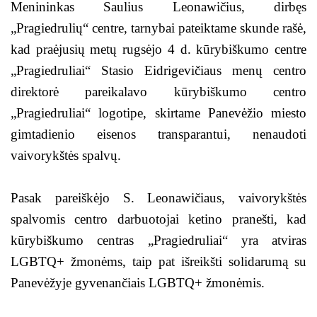
Menininkas Saulius Leonawičius, dirbęs
„Pragiedrulių“ centre, tarnybai pateiktame skunde rašė,
kad praėjusių metų rugsėjo 4 d. kūrybiškumo centre
„Pragiedruliai“ Stasio Eidrigevičiaus menų centro
direktorė pareikalavo kūrybiškumo centro
„Pragiedruliai“ logotipe, skirtame Panevėžio miesto
gimtadienio eisenos transparantui, nenaudoti
vaivorykštės spalvų.
Pasak pareiškėjo S. Leonawičiaus, vaivorykštės
spalvomis centro darbuotojai ketino pranešti, kad
kūrybiškumo centras „Pragiedruliai“ yra atviras
LGBTQ+ žmonėms, taip pat išreikšti solidarumą su
Panevėžyje gyvenančiais LGBTQ+ žmonėmis.