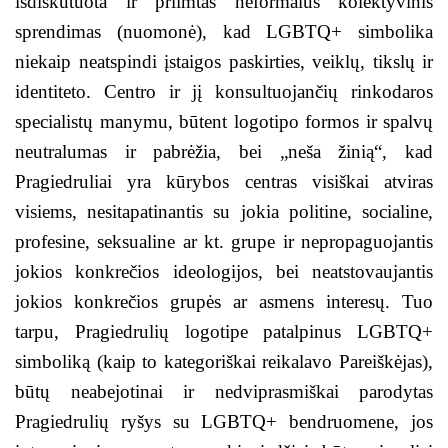
išdiskutuota ir priimtas neformalus kolektyvinis
sprendimas (nuomonė), kad LGBTQ+ simbolika
niekaip neatspindi įstaigos paskirties, veiklų, tikslų ir
identiteto. Centro ir jį konsultuojančių rinkodaros
specialistų manymu, būtent logotipo formos ir spalvų
neutralumas ir pabrėžia, bei „neša žinią“, kad
Pragiedruliai yra kūrybos centras visiškai atviras
visiems, nesitapatinantis su jokia politine, socialine,
profesine, seksualine ar kt. grupe ir nepropaguojantis
jokios konkrečios ideologijos, bei neatstovaujantis
jokios konkrečios grupės ar asmens interesų. Tuo
tarpu, Pragiedrulių logotipe patalpinus LGBTQ+
simboliką (kaip to kategoriškai reikalavo Pareiškėjas),
būtų neabejotinai ir nedviprasmiškai parodytas
Pragiedrulių ryšys su LGBTQ+ bendruomene, jos