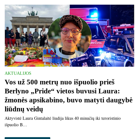
AKTUALIJOS
Vos už 500 metrų nuo išpuolio prieš
Berlyno „Pride“ vietos buvusi Laura:
žmonės apsikabino, buvo matyti daugybė
liūdnų veidų
Aktyvistė Laura Gintalaitė liudija likus 40 minučių iki teroristinio
išpuolio B…