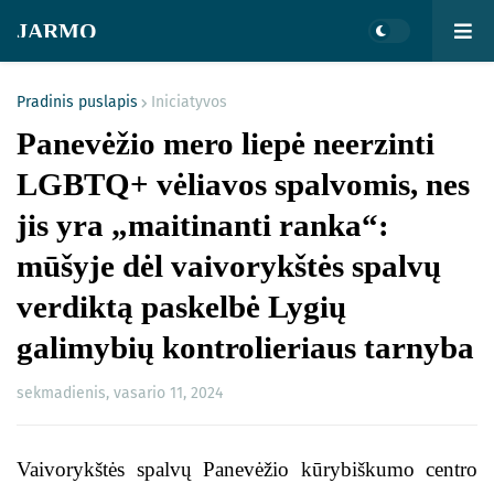
JARMO
Pradinis puslapis
Iniciatyvos
Panevėžio mero liepė neerzinti
LGBTQ+ vėliavos spalvomis, nes
jis yra „maitinanti ranka“:
mūšyje dėl vaivorykštės spalvų
verdiktą paskelbė Lygių
galimybių kontrolieriaus tarnyba
sekmadienis, vasario 11, 2024
Vaivorykštės spalvų Panevėžio kūrybiškumo centro