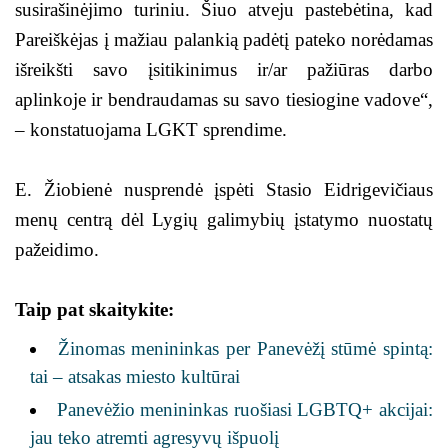
susirašinėjimo turiniu. Šiuo atveju pastebėtina, kad
Pareiškėjas į mažiau palankią padėtį pateko norėdamas
išreikšti savo įsitikinimus ir/ar pažiūras darbo
aplinkoje ir bendraudamas su savo tiesiogine vadove“,
– konstatuojama LGKT sprendime.
E. Žiobienė nusprendė įspėti Stasio Eidrigevičiaus
menų centrą dėl Lygių galimybių įstatymo nuostatų
pažeidimo.
Taip pat skaitykite:
Žinomas menininkas per Panevėžį stūmė spintą:
tai – atsakas miesto kultūrai
Panevėžio menininkas ruošiasi LGBTQ+ akcijai:
jau teko atremti agresyvų išpuolį