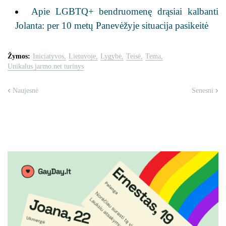
Apie LGBTQ+ bendruomenę drąsiai kalbanti
Jolanta: per 10 metų Panevėžyje situacija pasikeitė
Žymos:
Iniciatyvos
Lietuvoje
Lygybė
Teisė
Tema
Unikalus jarmo.net turinys
Naujesnė
Senesni