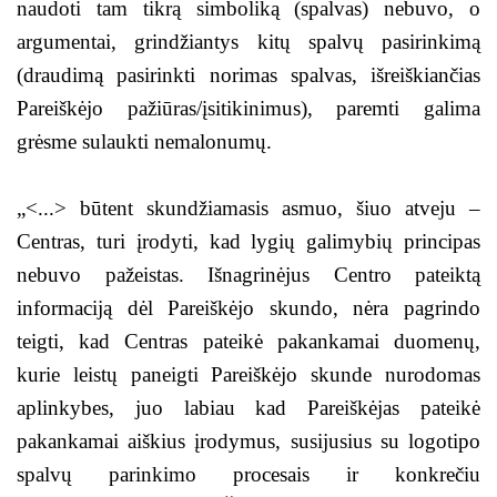
naudoti tam tikrą simboliką (spalvas) nebuvo, o
argumentai, grindžiantys kitų spalvų pasirinkimą
(draudimą pasirinkti norimas spalvas, išreiškiančias
Pareiškėjo pažiūras/įsitikinimus), paremti galima
grėsme sulaukti nemalonumų.
„<...> būtent skundžiamasis asmuo, šiuo atveju –
Centras, turi įrodyti, kad lygių galimybių principas
nebuvo pažeistas. Išnagrinėjus Centro pateiktą
informaciją dėl Pareiškėjo skundo, nėra pagrindo
teigti, kad Centras pateikė pakankamai duomenų,
kurie leistų paneigti Pareiškėjo skunde nurodomas
aplinkybes, juo labiau kad Pareiškėjas pateikė
pakankamai aiškius įrodymus, susijusius su logotipo
spalvų parinkimo procesais ir konkrečiu