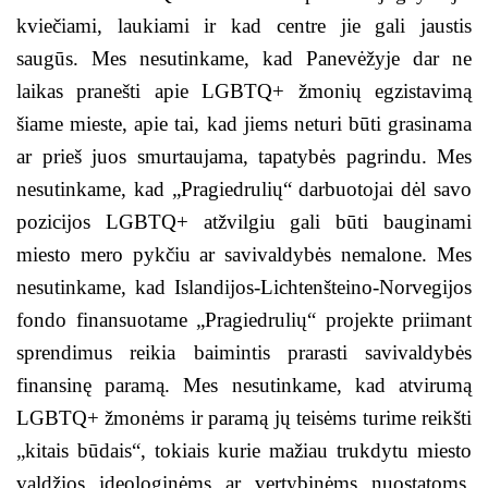
kviečiami, laukiami ir kad centre jie gali jaustis
saugūs. Mes nesutinkame, kad Panevėžyje dar ne
laikas pranešti apie LGBTQ+ žmonių egzistavimą
šiame mieste, apie tai, kad jiems neturi būti grasinama
ar prieš juos smurtaujama, tapatybės pagrindu. Mes
nesutinkame, kad „Pragiedrulių“ darbuotojai dėl savo
pozicijos LGBTQ+ atžvilgiu gali būti bauginami
miesto mero pykčiu ar savivaldybės nemalone. Mes
nesutinkame, kad Islandijos-Lichtenšteino-Norvegijos
fondo finansuotame „Pragiedrulių“ projekte priimant
sprendimus reikia baimintis prarasti savivaldybės
finansinę paramą. Mes nesutinkame, kad atvirumą
LGBTQ+ žmonėms ir paramą jų teisėms turime reikšti
„kitais būdais“, tokiais kurie mažiau trukdytu miesto
valdžios ideologinėms ar vertybinėms nuostatoms.