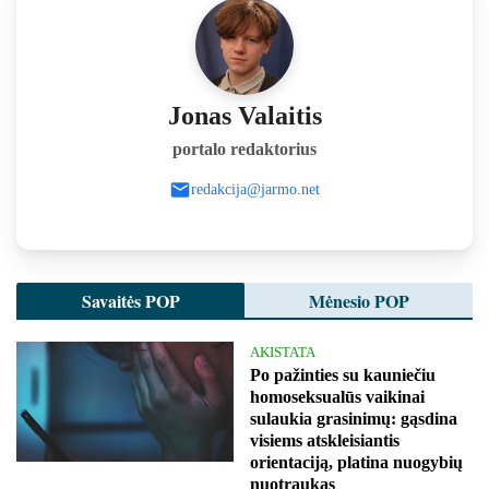
Jonas Valaitis
portalo redaktorius
redakcija@jarmo.net
Savaitės POP
Mėnesio POP
AKISTATA
Po pažinties su kauniečiu
homoseksualūs vaikinai
sulaukia grasinimų: gąsdina
visiems atskleisiantis
orientaciją, platina nuogybių
nuotraukas