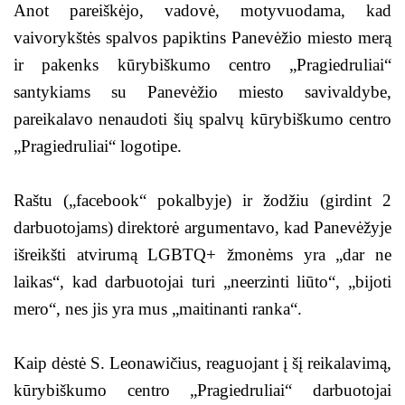
Anot pareiškėjo, vadovė, motyvuodama, kad
vaivorykštės spalvos papiktins Panevėžio miesto merą
ir pakenks kūrybiškumo centro „Pragiedruliai“
santykiams su Panevėžio miesto savivaldybe,
pareikalavo nenaudoti šių spalvų kūrybiškumo centro
„Pragiedruliai“ logotipe.
Raštu („facebook“ pokalbyje) ir žodžiu (girdint 2
darbuotojams) direktorė argumentavo, kad Panevėžyje
išreikšti atvirumą LGBTQ+ žmonėms yra „dar ne
laikas“, kad darbuotojai turi „neerzinti liūto“, „bijoti
mero“, nes jis yra mus „maitinanti ranka“.
Kaip dėstė S. Leonawičius, reaguojant į šį reikalavimą,
kūrybiškumo centro „Pragiedruliai“ darbuotojai