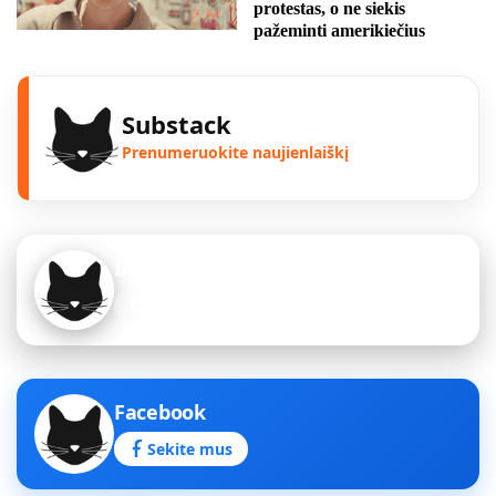
protestas, o ne siekis
pažeminti amerikiečius
Substack
Prenumeruokite naujienlaiškį
Instagram
Sekite mus
Facebook
Sekite mus