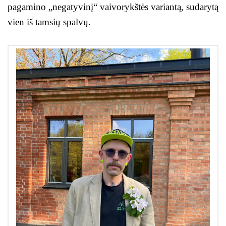
pagamino „negatyvinį“ vaivorykštės variantą, sudarytą
vien iš tamsių spalvų.