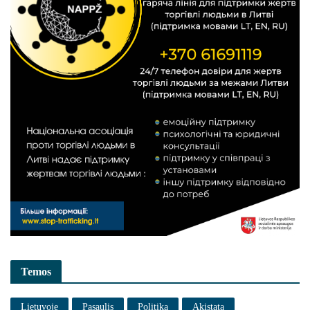
Temos
Lietuvoje
Pasaulis
Politika
Akistata