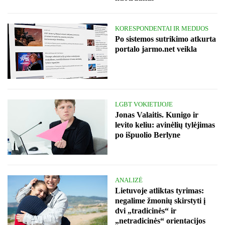
KORESPONDENTAI IR MEDIJOS
Po sistemos sutrikimo atkurta
portalo jarmo.net veikla
LGBT VOKIETIJOJE
Jonas Valaitis. Kunigo ir
levito keliu: avinėlių tylėjimas
po išpuolio Berlyne
ANALIZĖ
Lietuvoje atliktas tyrimas:
negalime žmonių skirstyti į
dvi „tradicinės“ ir
„netradicinės“ orientacijos