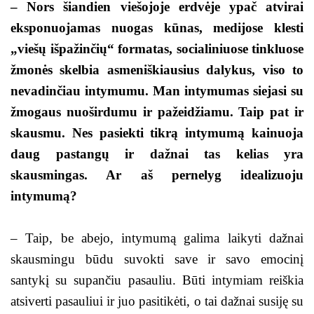
– Nors šiandien viešojoje erdvėje ypač atvirai
eksponuojamas nuogas kūnas, medijose klesti
„viešų išpažinčių“ formatas, socialiniuose tinkluose
žmonės skelbia asmeniškiausius dalykus, viso to
nevadinčiau intymumu. Man intymumas siejasi su
žmogaus nuoširdumu ir pažeidžiamu. Taip pat ir
skausmu. Nes pasiekti tikrą intymumą kainuoja
daug pastangų ir dažnai tas kelias yra
skausmingas. Ar aš pernelyg idealizuoju
intymumą?
– Taip, be abejo, intymumą galima laikyti dažnai
skausmingu būdu suvokti save ir savo emocinį
santykį su supančiu pasauliu. Būti intymiam reiškia
atsiverti pasauliui ir juo pasitikėti, o tai dažnai susiję su