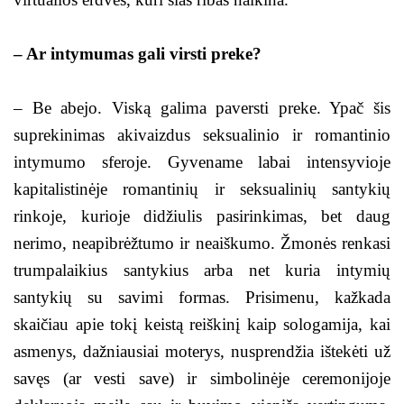
– Ar intymumas gali virsti preke?
– Be abejo. Viską galima paversti preke. Ypač šis
suprekinimas akivaizdus seksualinio ir romantinio
intymumo sferoje. Gyvename labai intensyvioje
kapitalistinėje romantinių ir seksualinių santykių
rinkoje, kurioje didžiulis pasirinkimas, bet daug
nerimo, neapibrėžtumo ir neaiškumo. Žmonės renkasi
trumpalaikius santykius arba net kuria intymių
santykių su savimi formas. Prisimenu, kažkada
skaičiau apie tokį keistą reiškinį kaip sologamija, kai
asmenys, dažniausiai moterys, nusprendžia ištekėti už
savęs (ar vesti save) ir simbolinėje ceremonijoje