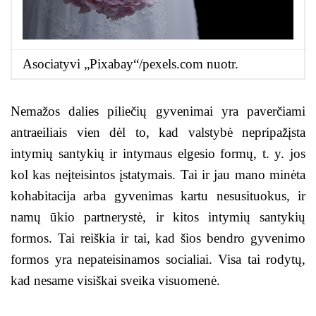
Asociatyvi „Pixabay“/pexels.com nuotr.
Nemažos dalies piliečių gyvenimai yra paverčiami
antraeiliais vien dėl to, kad valstybė nepripažįsta
intymių santykių ir intymaus elgesio formų, t. y. jos
kol kas neįteisintos įstatymais. Tai ir jau mano minėta
kohabitacija arba gyvenimas kartu nesusituokus, ir
namų ūkio partnerystė, ir kitos intymių santykių
formos. Tai reiškia ir tai, kad šios bendro gyvenimo
formos yra nepateisinamos socialiai. Visa tai rodytų,
kad nesame visiškai sveika visuomenė.