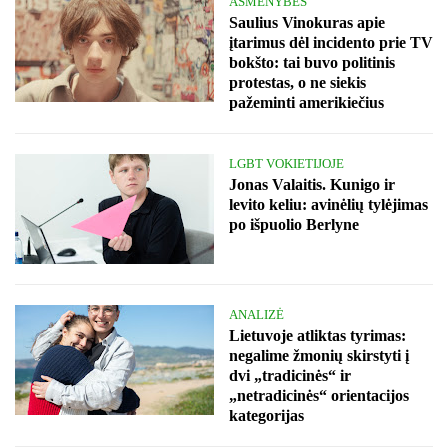
ASMENYBĖS
Saulius Vinokuras apie
įtarimus dėl incidento prie TV
bokšto: tai buvo politinis
protestas, o ne siekis
pažeminti amerikiečius
LGBT VOKIETIJOJE
Jonas Valaitis. Kunigo ir
levito keliu: avinėlių tylėjimas
po išpuolio Berlyne
ANALIZĖ
Lietuvoje atliktas tyrimas:
negalime žmonių skirstyti į
dvi „tradicinės“ ir
„netradicinės“ orientacijos
kategorijas