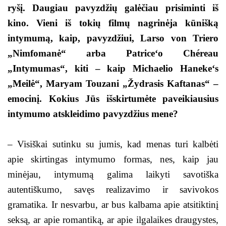
ryšį. Daugiau pavyzdžių galėčiau prisiminti iš
kino. Vieni iš tokių filmų nagrinėja kūnišką
intymumą, kaip, pavyzdžiui, Larso von Triero
„Nimfomanė“ arba Patrice‘o Chéreau
„Intymumas“, kiti – kaip Michaelio Haneke‘s
„Meilė“, Maryam Touzani „Žydrasis Kaftanas“ –
emocinį. Kokius Jūs išskirtumėte paveikiausius
intymumo atskleidimo pavyzdžius mene?
– Visiškai sutinku su jumis, kad menas turi kalbėti
apie skirtingas intymumo formas, nes, kaip jau
minėjau, intymumą galima laikyti savotiška
autentiškumo, savęs realizavimo ir savivokos
gramatika. Ir nesvarbu, ar bus kalbama apie atsitiktinį
seksą, ar apie romantiką, ar apie ilgalaikes draugystes,