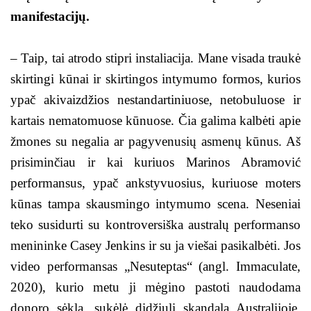
manifestacijų.
– Taip, tai atrodo stipri instaliacija. Mane visada traukė
skirtingi kūnai ir skirtingos intymumo formos, kurios
ypač akivaizdžios nestandartiniuose, netobuluose ir
kartais nematomuose kūnuose. Čia galima kalbėti apie
žmones su negalia ar pagyvenusių asmenų kūnus. Aš
prisiminčiau ir kai kuriuos Marinos Abramović
performansus, ypač ankstyvuosius, kuriuose moters
kūnas tampa skausmingo intymumo scena. Neseniai
teko susidurti su kontroversiška australų performanso
menininke Casey Jenkins ir su ja viešai pasikalbėti. Jos
video performansas „Nesuteptas“ (angl. Immaculate,
2020), kurio metu ji mėgino pastoti naudodama
donoro sėklą, sukėlė didžiulį skandalą Australijoje.