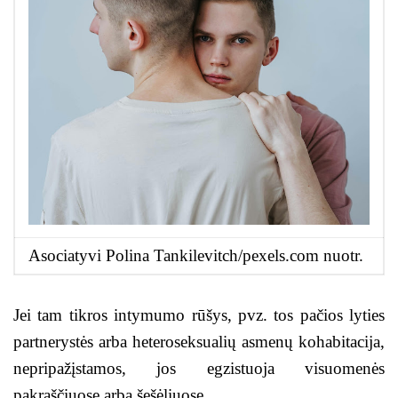
Asociatyvi Polina Tankilevitch/pexels.com nuotr.
Jei tam tikros intymumo rūšys, pvz. tos pačios lyties
partnerystės arba heteroseksualių asmenų kohabitacija,
nepripažįstamos, jos egzistuoja visuomenės
pakraščiuose arba šešėliuose.