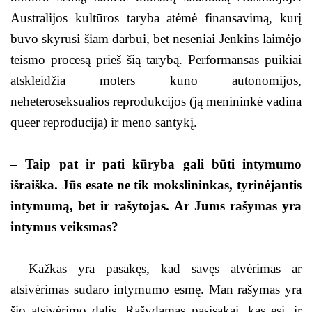
Australijos kultūros taryba atėmė finansavimą, kurį
buvo skyrusi šiam darbui, bet neseniai Jenkins laimėjo
teismo procesą prieš šią tarybą. Performansas puikiai
atskleidžia moters kūno autonomijos,
neheteroseksualios reprodukcijos (ją menininkė vadina
queer reproducija) ir meno santykį.
– Taip pat ir pati kūryba gali būti intymumo
išraiška. Jūs esate ne tik mokslininkas, tyrinėjantis
intymumą, bet ir rašytojas. Ar Jums rašymas yra
intymus veiksmas?
– Kažkas yra pasakęs, kad savęs atvėrimas ar
atsivėrimas sudaro intymumo esmę. Man rašymas yra
šio atsivėrimo dalis. Rašydamas pasisakai, kas esi, ir