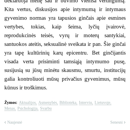
deklaruoja meilę sau ir buvimo vieniša vertingumą.
Kita vertus, diskusijos apie intymumą ir intymaus
gyvenimo normas yra tapusios ginčais apie esmines
vertybes, tokias, kaip šeima, lyčių įvairovė,
reprodukcinės teisės, vyrų ir moterų santykiai,
santuokos ateitis, seksualinė sveikata ir pan. Šie ginčai
yra tapę kultūrinių karų epicentru. Bet ginčijantis
visada verta prisiminti tamsiąją intymumo pusę,
susijusią su jūsų minėtu skausmu, smurtu, institucijų
galia kontroliuoti mūsų privačius gyvenimus, mūsų
kūnus ir troškimus.
Žymos:
Aktualijos
Asmenybės
Biblioteka
Interviu
Lietuvoje
Menas
Psichologija
Svarbu
Naujesnė
Senesni