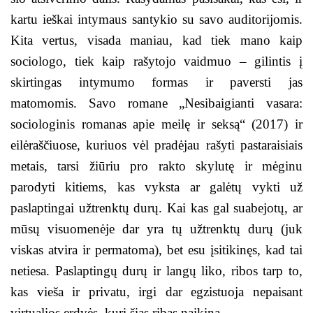
kartu ieškai intymaus santykio su savo auditorijomis.
Kita vertus, visada maniau, kad tiek mano kaip
sociologo, tiek kaip rašytojo vaidmuo – gilintis į
skirtingas intymumo formas ir paversti jas
matomomis. Savo romane „Nesibaigianti vasara:
sociologinis romanas apie meilę ir seksą“ (2017) ir
eilėraščiuose, kuriuos vėl pradėjau rašyti pastaraisiais
metais, tarsi žiūriu pro rakto skylutę ir mėginu
parodyti kitiems, kas vyksta ar galėtų vykti už
paslaptingai užtrenktų durų. Kai kas gal suabejotų, ar
mūsų visuomenėje dar yra tų užtrenktų durų (juk
viskas atvira ir permatoma), bet esu įsitikinęs, kad tai
netiesa. Paslaptingų durų ir langų liko, ribos tarp to,
kas vieša ir privatu, irgi dar egzistuoja nepaisant
virtualios erdvės, kuri šias ribas naikina.