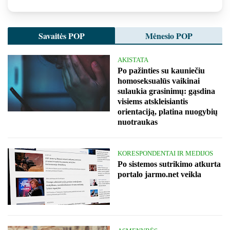
Savaitės POP
Mėnesio POP
AKISTATA
Po pažinties su kauniečiu
homoseksualūs vaikinai
sulaukia grasinimų: gąsdina
visiems atskleisiantis
orientaciją, platina nuogybių
nuotraukas
KORESPONDENTAI IR MEDIJOS
Po sistemos sutrikimo atkurta
portalo jarmo.net veikla