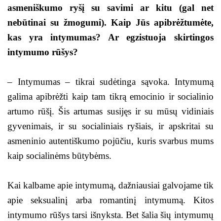
asmeniškumo ryšį su savimi ar kitu (gal net
nebūtinai su žmogumi). Kaip Jūs apibrėžtumėte,
kas yra intymumas? Ar egzistuoja skirtingos
intymumo rūšys?
– Intymumas – tikrai sudėtinga sąvoka. Intymumą
galima apibrėžti kaip tam tikrą emocinio ir socialinio
artumo rūšį. Šis artumas susijęs ir su mūsų vidiniais
gyvenimais, ir su socialiniais ryšiais, ir apskritai su
asmeninio autentiškumo pojūčiu, kuris svarbus mums
kaip socialinėms būtybėms.
Kai kalbame apie intymumą, dažniausiai galvojame tik
apie seksualinį arba romantinį intymumą. Kitos
intymumo rūšys tarsi išnyksta. Bet šalia šių intymumų