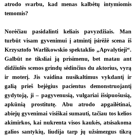
atrodo svarbu, kad menas kalbėtų intymiomis
temomis?
Norėčiau pasidalinti keliais pavyzdžiais. Man
turbūt visam gyvenimui į atmintį įsirėžė scena iš
Krzysztofo Warlikowskio spektaklio „Apvalytieji“.
Galbūt ne tiksliai ją prisimenu, bet matau ant
didžiulės scenos grindų sėdinčius du aktorius, vyrą
ir moterį. Jis vaidina nusikaltimus vykdantį ir
galią prieš bejėgius pacientus demonstruojantį
gydytoją, ji – pagyvenusią, vulgariai išsipuošusią,
apkūnią prostitutę. Abu atrodo apgailėtinai,
abiejų gyvenimai visiškai sumauti, tačiau tos kelios
akimirkos, kai nukrenta visos kaukės, atsisakoma
galios santykių, liudija tarp jų užsimezgus tikrą