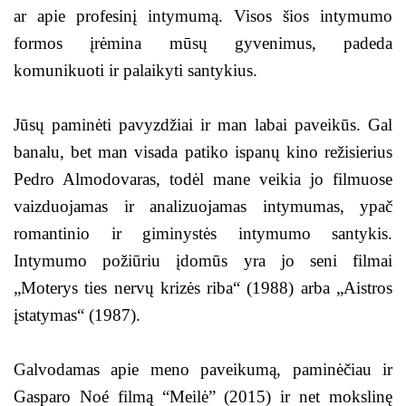
ar apie profesinį intymumą. Visos šios intymumo
formos įrėmina mūsų gyvenimus, padeda
komunikuoti ir palaikyti santykius.
Jūsų paminėti pavyzdžiai ir man labai paveikūs. Gal
banalu, bet man visada patiko ispanų kino režisierius
Pedro Almodovaras, todėl mane veikia jo filmuose
vaizduojamas ir analizuojamas intymumas, ypač
romantinio ir giminystės intymumo santykis.
Intymumo požiūriu įdomūs yra jo seni filmai
„Moterys ties nervų krizės riba“ (1988) arba „Aistros
įstatymas“ (1987).
Galvodamas apie meno paveikumą, paminėčiau ir
Gasparo Noé filmą “Meilė” (2015) ir net mokslinę