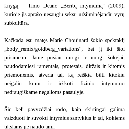
knygą – Timo Deano „Beribį intymumą“ (2009),
kurioje jis aprašo nesaugiu seksu užsiiminėjančių vyrų
subkultūrą.
Kažkada esu matęs Marie Chouinard šokio spektaklį
„body_remix/goldberg_variations“, bet jį iki šiol
prisimenu. Jame pusiau nuogi ir nuogi šokėjai,
naudodamiesi ramentais, protezais, diržais ir kitomis
priemonėmis, atveria tai, ką reiškia būti kitokiu
neįgaliu kūnu ir ieškoti fizinio intymumo
nedraugiškame negalioms pasaulyje.
Šie keli pavyzdžiai rodo, kaip skirtingai galima
vaizduoti ir suvokti intymius santykius ir tai, kokiems
tikslams jie naudojami.