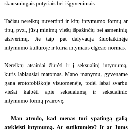
skausmingais potyriais bei išgyvenimais.
Tačiau nereiktų nuvertinti ir kitų intymumo formų ar
tipų, pvz., jūsų minimų viešų išpažinčių bei asmeninių
atsivėrimų. Jie taip pat dalyvauja šiuolaikinėje
intymumo kultūroje ir kuria intymaus elgesio normas.
Nereiktų atsainiai žiūrėti ir į seksualinį intymumą,
kuris labiausiai matomas. Mano manymu, gyvename
gana erotofobiškoje visuomenėje, todėl labai svarbu
viešai kalbėti apie seksualumą ir seksualinio
intymumo formų įvairovę.
– Man atrodo, kad menas turi ypatingą galią
atskleisti intymumą. Ar sutiktumėte? Ir ar Jums