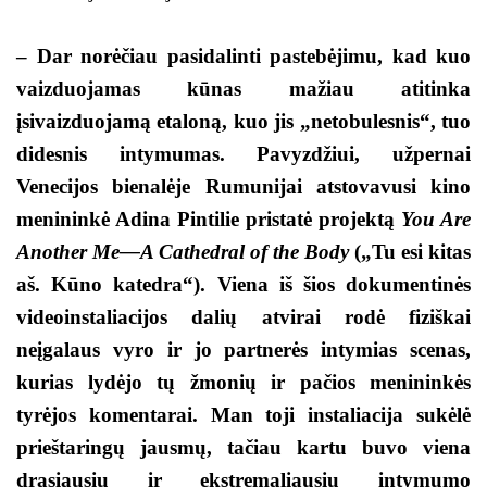
– Dar norėčiau pasidalinti pastebėjimu, kad kuo
vaizduojamas kūnas mažiau atitinka
įsivaizduojamą etaloną, kuo jis „netobulesnis“, tuo
didesnis intymumas. Pavyzdžiui, užpernai
Venecijos bienalėje Rumunijai atstovavusi kino
menininkė Adina Pintilie pristatė projektą
You Are
Another Me—A Cathedral of the Body
(„Tu esi kitas
aš. Kūno katedra“). Viena iš šios dokumentinės
videoinstaliacijos dalių atvirai rodė fiziškai
neįgalaus vyro ir jo partnerės intymias scenas,
kurias lydėjo tų žmonių ir pačios menininkės
tyrėjos komentarai. Man toji instaliacija sukėlė
prieštaringų jausmų, tačiau kartu buvo viena
drąsiausių ir ekstremaliausių intymumo