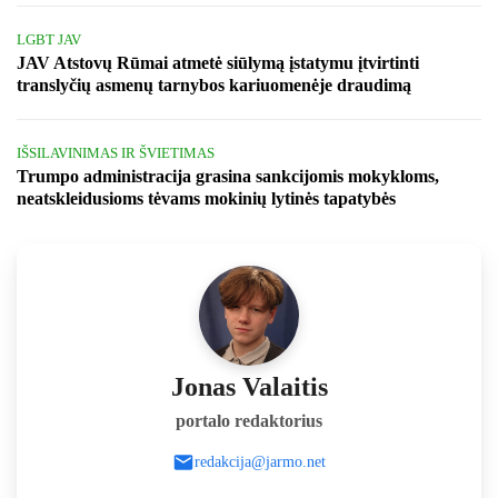
LGBT JAV
JAV Atstovų Rūmai atmetė siūlymą įstatymu įtvirtinti
translyčių asmenų tarnybos kariuomenėje draudimą
IŠSILAVINIMAS IR ŠVIETIMAS
Trumpo administracija grasina sankcijomis mokykloms,
neatskleidusioms tėvams mokinių lytinės tapatybės
Jonas Valaitis
portalo redaktorius
redakcija@jarmo.net