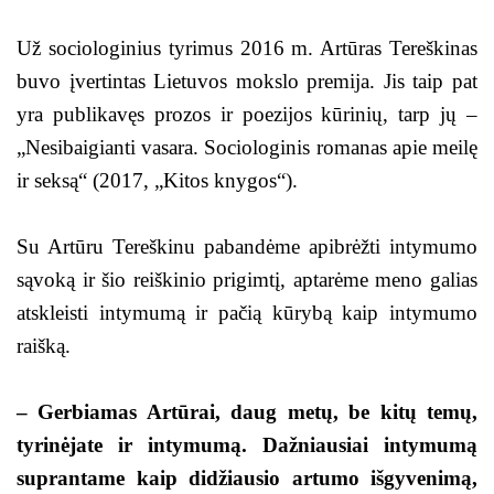
Už sociologinius tyrimus 2016 m. Artūras Tereškinas
buvo įvertintas Lietuvos mokslo premija. Jis taip pat
yra publikavęs prozos ir poezijos kūrinių, tarp jų –
„Nesibaigianti vasara. Sociologinis romanas apie meilę
ir seksą“ (2017, „Kitos knygos“).
Su Artūru Tereškinu pabandėme apibrėžti intymumo
sąvoką ir šio reiškinio prigimtį, aptarėme meno galias
atskleisti intymumą ir pačią kūrybą kaip intymumo
raišką.
– Gerbiamas Artūrai, daug metų, be kitų temų,
tyrinėjate ir intymumą. Dažniausiai intymumą
suprantame kaip didžiausio artumo išgyvenimą,