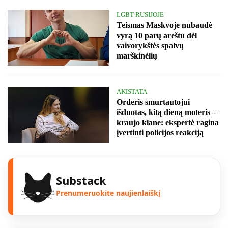
LGBT RUSIJOJE
Teismas Maskvoje nubaudė
vyrą 10 parų areštu dėl
vaivorykštės spalvų
marškinėlių
AKISTATA
Orderis smurtautojui
išduotas, kitą dieną moteris –
kraujo klane: ekspertė ragina
įvertinti policijos reakciją
Substack
Prenumeruokite naujienlaiškį