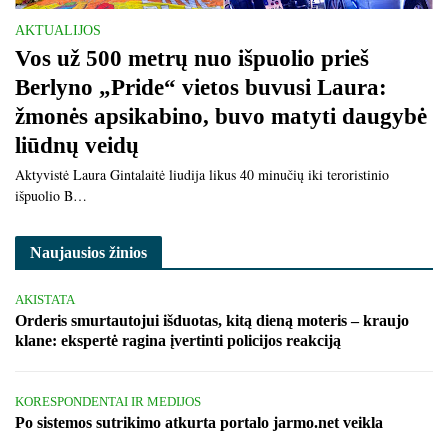
AKTUALIJOS
Vos už 500 metrų nuo išpuolio prieš
Berlyno „Pride“ vietos buvusi Laura:
žmonės apsikabino, buvo matyti daugybė
liūdnų veidų
Aktyvistė Laura Gintalaitė liudija likus 40 minučių iki teroristinio
išpuolio B…
Naujausios žinios
AKISTATA
Orderis smurtautojui išduotas, kitą dieną moteris – kraujo
klane: ekspertė ragina įvertinti policijos reakciją
KORESPONDENTAI IR MEDIJOS
Po sistemos sutrikimo atkurta portalo jarmo.net veikla