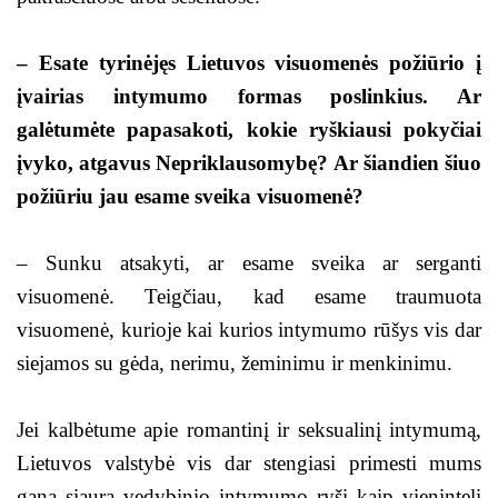
– Esate tyrinėjęs Lietuvos visuomenės požiūrio į
įvairias intymumo formas poslinkius. Ar
galėtumėte papasakoti, kokie ryškiausi pokyčiai
įvyko, atgavus Nepriklausomybę? Ar šiandien šiuo
požiūriu jau esame sveika visuomenė?
– Sunku atsakyti, ar esame sveika ar serganti
visuomenė. Teigčiau, kad esame traumuota
visuomenė, kurioje kai kurios intymumo rūšys vis dar
siejamos su gėda, nerimu, žeminimu ir menkinimu.
Jei kalbėtume apie romantinį ir seksualinį intymumą,
Lietuvos valstybė vis dar stengiasi primesti mums
gana siaurą vedybinio intymumo ryšį kaip vienintelį