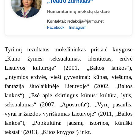
„Teatro žurnalas“
Humanitarinių mokslų daktarė
Kontaktai:
redakcija@jarmo.net
Facebook
Instagram
Tyrimų rezultatus mokslininkas pristatė knygose
„Kūno žymės: seksualumas, identitetas, erdvė
Lietuvos kultūroje“ (2001, „Baltos lankos“),
„Intymios erdvės, vieši gyvenimai: kūnas, viešuma,
fantazija šiuolaikinėje Lietuvoje“ (2002, „Baltos
lankos“), „Esė apie skirtingus kūnus: kultūra, lytis,
seksualumas“ (2007, „Apostrofa“), „Vyrų pasaulis:
vyrai ir žaizdos vyriškumas Lietuvoje“ (2011, „Baltos
lankos“), „Popkultūra: jausmų istorijos, kūniški
tekstai“ (2013, „Kitos knygos“) ir kt.