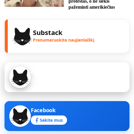
protestas, o ne siekis
pažeminti amerikiečius
Substack
Prenumeruokite naujienlaiškį
Instagram
Sekite mus
Facebook
Sekite mus