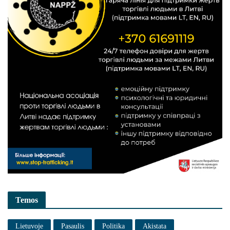
Temos
Lietuvoje
Pasaulis
Politika
Akistata