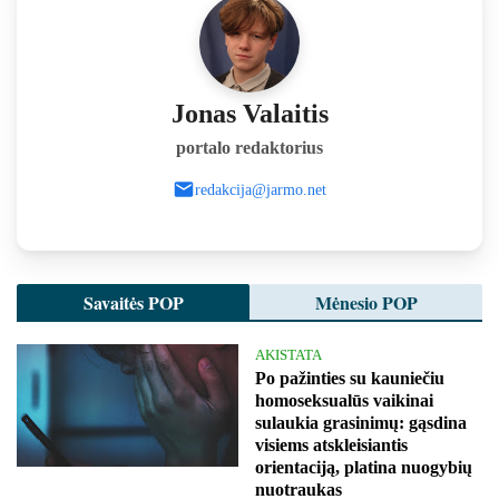
Jonas Valaitis
portalo redaktorius
redakcija@jarmo.net
Savaitės POP
Mėnesio POP
AKISTATA
Po pažinties su kauniečiu
homoseksualūs vaikinai
sulaukia grasinimų: gąsdina
visiems atskleisiantis
orientaciją, platina nuogybių
nuotraukas