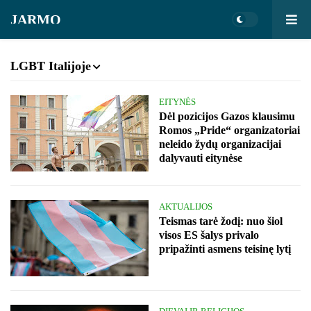
JARMO
LGBT Italijoje
EITYNĖS
Dėl pozicijos Gazos klausimu
Romos „Pride“ organizatoriai
neleido žydų organizacijai
dalyvauti eitynėse
AKTUALIJOS
Teismas tarė žodį: nuo šiol
visos ES šalys privalo
pripažinti asmens teisinę lytį