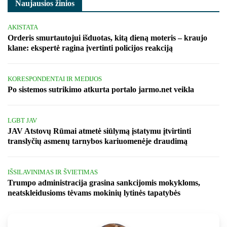
Naujausios žinios
AKISTATA
Orderis smurtautojui išduotas, kitą dieną moteris – kraujo
klane: ekspertė ragina įvertinti policijos reakciją
KORESPONDENTAI IR MEDIJOS
Po sistemos sutrikimo atkurta portalo jarmo.net veikla
LGBT JAV
JAV Atstovų Rūmai atmetė siūlymą įstatymu įtvirtinti
translyčių asmenų tarnybos kariuomenėje draudimą
IŠSILAVINIMAS IR ŠVIETIMAS
Trumpo administracija grasina sankcijomis mokykloms,
neatskleidusioms tėvams mokinių lytinės tapatybės