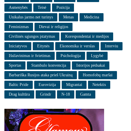
Asmenybės
Teisė
Pozicija
Unikalus jarmo.net turinys
Menas
Medicina
Feminizmas
Dievai ir religijos
Civilinės sąjungos įstatymas
Korespondentai ir medijos
Iniciatyvos
Eitynės
Ekonomika ir verslas
Interviu
Išsilavinimas ir švietimas
Psichologija
Lygybė
Sportas
Stambulo konvencija
Istorijos pėdsakai
Barbariška Rusijos ataka prieš Ukrainą
Homofobų maršai
Baltic Pride
Eurovizija
Migrantai
Netektis
Drag kultūra
Grindr
N-18
Gamta