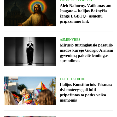
DIEVAI IR RELIGIJOS
Aleh Nahorny. Vatikanas ant
špagato – Italijos Bažnyčia
žengė LGBTQ+ asmenų
pripažinimo link
ASMENYBĖS
Mirusio turtingiausio pasaulio
mados kūrėjo Giorgio Armani
gyvenimą pakeitė lemtingas
sprendimas
LGBT ITALIJOJE
Italijos Konstitucinis Teismas:
dvi moterys gali būti
pripažintos to paties vaiko
mamomis