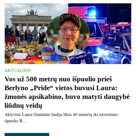
AKTUALIJOS
Vos už 500 metrų nuo išpuolio prieš
Berlyno „Pride“ vietos buvusi Laura:
žmonės apsikabino, buvo matyti daugybė
liūdnų veidų
Aktyvistė Laura Gintalaitė liudija likus 40 minučių iki teroristinio
išpuolio B…