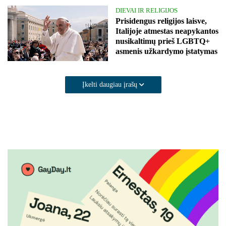
DIEVAI IR RELIGIJOS
Prisidengus religijos laisve,
Italijoje atmestas neapykantos
nusikaltimų prieš LGBTQ+
asmenis užkardymo įstatymas
Įkelti daugiau įrašų