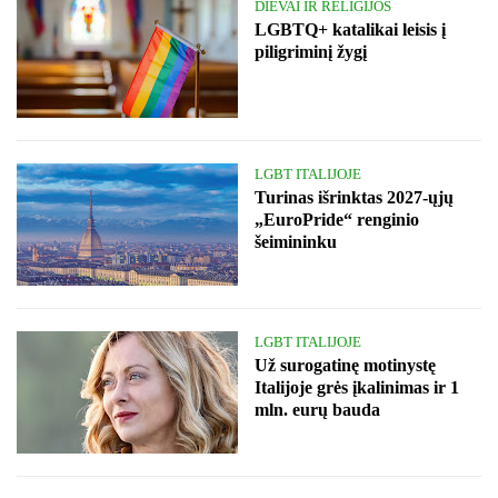
DIEVAI IR RELIGIJOS
LGBTQ+ katalikai leisis į
piligriminį žygį
LGBT ITALIJOJE
Turinas išrinktas 2027-ųjų
„EuroPride“ renginio
šeimininku
LGBT ITALIJOJE
Už surogatinę motinystę
Italijoje grės įkalinimas ir 1
mln. eurų bauda