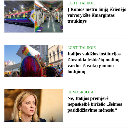
LGBT ITALIJOJE
Į Romos metro liniją išriedėjo
vaivorykšte išmargintas
traukinys
LGBT ITALIJOJE
Italijos valdžios institucijos
išbraukia lesbiečių motinų
vardus iš vaikų gimimo
liudijimų
DEMASKUOTA
Ne, Italijos premjerė
nepaskelbė birželio „šeimos
pasididžiavimo mėnesiu“