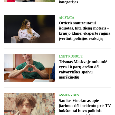
kategorijas
AKISTATA
Orderis smurtautojui
išduotas, kitą dieną moteris –
kraujo klane: ekspertė ragina
įvertinti policijos reakciją
LGBT RUSIJOJE
Teismas Maskvoje nubaudė
vyrą 10 parų areštu dėl
vaivorykštės spalvų
marškinėlių
ASMENYBĖS
Saulius Vinokuras apie
įtarimus dėl incidento prie TV
bokšto: tai buvo politinis